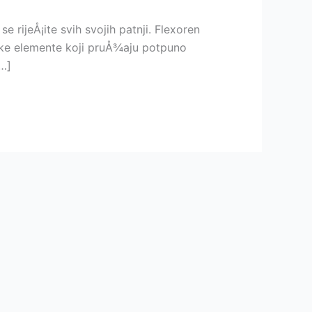
e rijeÅ¡ite svih svojih patnji. Flexoren
ke elemente koji pruÅ¾aju potpuno
…]