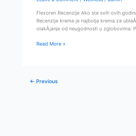
Flexoren Recenzije Ako ste svih ovih godina 
Recenzije krema je najbolja krema za ubla
olakÅ¡anje od neugodnosti u zglobovima. 
Flexoren
Read More »
:
Krema,
Cena,
Iskustva,
←
Previous
Sastav,
U
Apotekama,
Gde
kupiti,
Komentari
!!