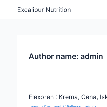
Skip
Excalibur Nutrition
to
content
Author name: admin
Flexoren : Krema, Cena, Is
Leave a Comment
/
Wellness
/
admin