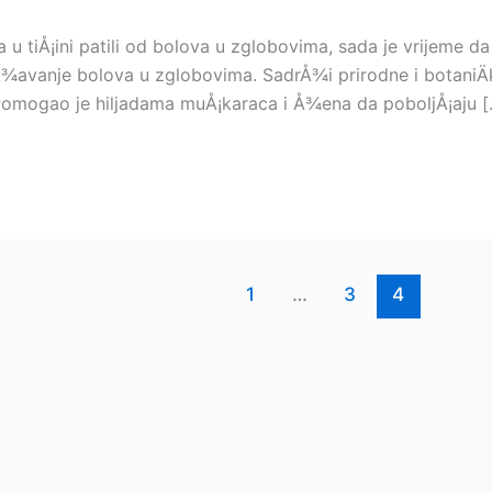
u tiÅ¡ini patili od bolova u zglobovima, sada je vrijeme da s
Å¾avanje bolova u zglobovima. SadrÅ¾i prirodne i botaniÄ
Pomogao je hiljadama muÅ¡karaca i Å¾ena da poboljÅ¡aju [
1
…
3
4