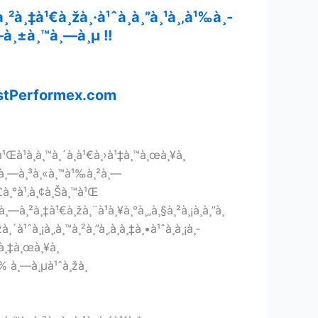
¸²à¸‡à¹€à¸žà¸·à¹ˆà¸­à¸”à¸¹à¸‚à¹‰à¸­
¸—à¸±à¸™à¸—à¸µ !!
tPerformex.com
¸£à¹Œà¹à¸à¸™à¸´à¸à¹€à¸›à¹‡à¸™à¸œà¸¥à¸
¡ à¸—à¸³à¸«à¸™à¹‰à¸²à¸—
¸£à¸°à¹‚à¸¢à¸Šà¸™à¹Œ
—à¸²à¸‡à¹€à¸žà¸¨à¹à¸¥à¸°à¸„à¸§à¸²à¸¡à¸­à¸”à¸
´à¹ˆà¸¡à¸‚à¸™à¸²à¸”à¸‚à¸­à¸‡à¸•à¹ˆà¸­à¸¡à¸­
¸­à¸‡à¸œà¸¥à¸
93% à¸—à¸µà¹ˆà¸žà¸