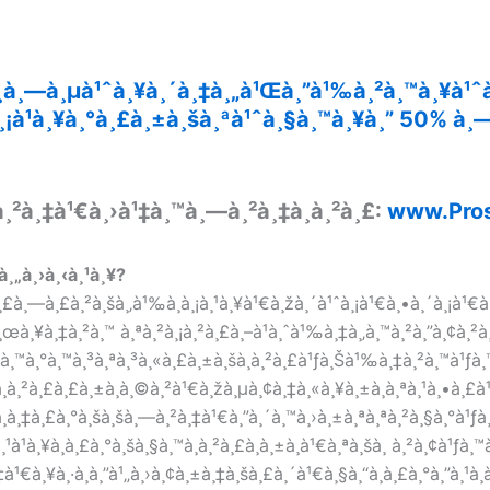
à¸à¸—à¸µà¹ˆà¸¥à¸´à¸‡à¸„à¹Œà¸”à¹‰à¸²à¸™à¸¥à¹ˆà
à¸¡à¹à¸¥à¸°à¸£à¸±à¸šà¸ªà¹ˆà¸§à¸™à¸¥à¸” 50% à
à¸²à¸‡à¹€à¸›à¹‡à¸™à¸—à¸²à¸‡à¸à¸²à¸£:
www.Pros
¸„à¸›à¸‹à¸¹à¸¥?
¸£à¸—à¸£à¸²à¸šà¸‚à¹‰à¸­à¸¡à¸¹à¸¥à¹€à¸žà¸´à¹ˆà¸¡à¹€à¸•à¸´à¸¡à¹€à¸
à¸¥à¸‡à¸²à¸™ à¸ªà¸²à¸¡à¸²à¸£à¸–à¹à¸ˆà¹‰à¸‡à¸‚à¸™à¸²à¸”à¸¢à¸²à
¹à¸™à¸°à¸™à¸³à¸ªà¸³à¸«à¸£à¸±à¸šà¸à¸²à¸£à¹ƒà¸Šà¹‰à¸‡à¸²à¸™à¹ƒà
à¸à¸²à¸£à¸£à¸±à¸à¸©à¸²à¹€à¸žà¸µà¸¢à¸‡à¸«à¸¥à¸±à¸à¸ªà¸¹à¸•à¸£à
¸­à¸‡à¸£à¸°à¸šà¸šà¸—à¸²à¸‡à¹€à¸”à¸´à¸™à¸›à¸±à¸ªà¸ªà¸²à¸§à¸°à¹ƒà¸
à¸¥à¸à¸£à¸°à¸šà¸§à¸™à¸à¸²à¸£à¸­à¸±à¸à¹€à¸ªà¸šà¸ à¸²à¸¢à¹ƒà¸™à
‡à¹€à¸¥à¸·à¸­à¸”à¹„à¸›à¸¢à¸±à¸‡à¸šà¸£à¸´à¹€à¸§à¸“à¸à¸£à¸°à¸”à¸¹à¸