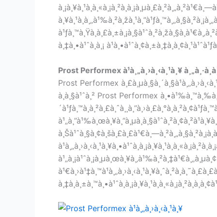
à¸¡à¸¥à¸¹à¸à¸«à¸¡à¸²à¸à¸¡à¸µà¸£à¸²à¸„à¸²à¹€à¸—
à¸¥à¸¹à¸à¸„à¹‰à¸²à¸žà¸¹à¸”à¹ƒà¸™à¸„à¸§à¸²à¸¡à¸
à¹ƒà¸™à¸Ÿà¸­à¸£à¸±à¸¡à¸§à¹ˆà¸²à¸žà¸§à¸à¹€à¸‚
à¸‡à¸•à¹ˆà¸­à¸¡ à¹à¸•à¹ˆà¸¢à¸±à¸‡à¸­à¸¢à¸¹à¹ˆà¹ƒ
Prost Performex à¹à¸„à¸›à¸‹à¸¹à¸¥ à¸„à¸·à¸­à
Prost Performex à¸£à¸µà¸§à¸´à¸§à¹à¸„à¸›à¸‹à¸¹
à¸à¸§à¹ˆà¸² Prost Performex à¸•à¹‰à¸™à¸‰à¸š
´à¹ƒà¸™à¸à¸²à¸£à¸ˆà¸¸à¸”à¸›à¸£à¸°à¸à¸²à¸¢à¹ƒà
à¹„à¸”à¹‰à¸œà¸¥à¸”à¸µà¸à¸§à¹ˆà¸²à¸¢à¸²à¹à¸¥à
à¸Šà¹ˆà¸§à¸¢à¸šà¸£à¸£à¹€à¸—à¸²à¸„à¸§à¸²à¸¡à¸­
à¹à¸„à¸›à¸‹à¸¹à¸¥à¸•à¹ˆà¸­à¸¡à¸¥à¸¹à¸à¸«à¸¡à¸²à¸
à¹„à¸¡à¹ˆà¸¡à¸µà¸œà¸¥à¸‚à¹‰à¸²à¸‡à¹€à¸„à¸µà¸¢
à¹€à¸›à¹‡à¸™à¹à¸„à¸›à¸‹à¸¹à¸¥à¸ˆà¸²à¸à¸˜à¸£à
à¸‡à¸à¸±à¸™à¸•à¹ˆà¸­à¸¡à¸¥à¸¹à¸à¸«à¸¡à¸²à¸à¸­à