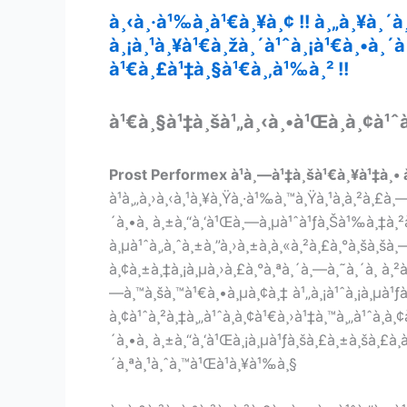
à¸‹à¸·à¹‰à¸­à¹€à¸¥à¸¢ !! à¸„à¸¥à¸´
à¸¡à¸¹à¸¥à¹€à¸žà¸´à¹ˆà¸¡à¹€à¸•à¸´
à¹€à¸£à¹‡à¸§à¹€à¸‚à¹‰à¸² !!
à¹€à¸§à¹‡à¸šà¹„à¸‹à¸•à¹Œà¸­à¸¢à¹ˆ
Prost Performex à¹à¸—à¹‡à¸šà¹€à¸¥à¹‡à¸• 
à¹à¸„à¸›à¸‹à¸¹à¸¥à¸Ÿà¸·à¹‰à¸™à¸Ÿà¸¹à¸à¸²à¸£à¸—à
´à¸•à¸ à¸±à¸“à¸‘à¹Œà¸—à¸µà¹ˆà¹ƒà¸Šà¹‰à¸‡à¸²
à¸µà¹ˆà¸‚à¸ˆà¸±à¸”à¸›à¸±à¸à¸«à¸²à¸£à¸°à¸šà¸š
à¸¢à¸±à¸‡à¸¡à¸µà¸›à¸£à¸°à¸ªà¸´à¸—à¸˜à¸´à¸ à¸²à
—à¸™à¸šà¸™à¹€à¸•à¸µà¸¢à¸‡ à¹„à¸¡à¹ˆà¸¡à¸µà¹ƒà¸„à
à¸¢à¹ˆà¸²à¸‡à¸„à¹ˆà¸­à¸¢à¹€à¸›à¹‡à¸™à¸„à¹ˆà¸­à¸¢
´à¸•à¸ à¸±à¸“à¸‘à¹Œà¸¡à¸µà¹ƒà¸šà¸£à¸±à¸šà¸£à¸­
´à¸ªà¸¹à¸ˆà¸™à¹Œà¹à¸¥à¹‰à¸§