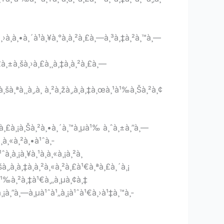
¸›à¸à¸•à¸´à¹à¸¥à¸°à¸à¸²à¸£à¸—à¸³à¸‡à¸²à¸™à¸—
£à¸±à¸šà¸›à¸£à¸¸à¸‡à¸à¸²à¸£à¸—
¸šà¸ªà¸¸à¸‚à¸ à¸²à¸žà¸‚à¸­à¸‡à¸œà¸¹à¹‰à¸Šà¸²à¸¢
à¸£à¸£à¸¡à¸Šà¸²à¸•à¸´à¸™à¸µà¹‰ à¸ˆà¸±à¸”à¸—
à¸«à¸²à¸•à¹ˆà¸­
¸­à¸¡à¸¥à¸¹à¸à¸«à¸¡à¸²à¸
à¸‚à¸­à¸‡à¸­à¸²à¸«à¸²à¸£à¹€à¸ªà¸£à¸´à¸¡
à¹‰à¸²à¸‡à¹€à¸„à¸µà¸¢à¸‡
¸¡à¸”à¸—à¸µà¹ˆà¹„à¸¡à¹ˆà¹€à¸›à¹‡à¸™à¸­