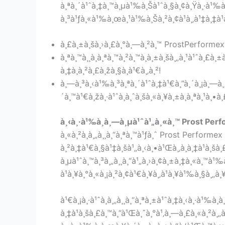
à¸ªà¸´à¹ˆà¸‡à¸™à¸µà¹‰à¸Šà¹ˆà¸§à¸¢à¸Ÿà¸·à¹‰à¸™
à¸³à¹ƒà¸«à¹‰à¸œà¸¹à¹‰à¸Šà¸²à¸¢à¹à¸‚à¹‡à¸‡à¹à¸
à¸£à¸±à¸šà¸›à¸£à¸°à¸—à¸²à¸™ ProstPerformex à
à¸ªà¸™à¸¸à¸à¸ªà¸™à¸²à¸™à¸à¸±à¸šà¸„à¸¹à¹ˆà¸£à¸±à
à¸‡à¸à¸²à¸£à¸žà¸§à¸à¹€à¸‚à¸²!
à¸—à¸³à¸‹à¹‰à¸³à¸ªà¸´à¹ˆà¸‡à¹€à¸”à¸´à¸¡à¸—à¸¸à
´à¸™à¹€à¸žà¸·à¹ˆà¸­à¸ˆà¸šà¸«à¸¥à¸±à¸à¸ªà¸¹à¸•à¸£
à¸‹à¸·à¹‰à¸­à¸—à¸µà¹ˆà¹„à¸«à¸™ Prost Perf
à¸«à¸²à¸à¸„à¸¸à¸“à¸ªà¸™à¹ƒà¸ˆ Prost Performex
à¸²à¸‡à¹€à¸§à¹‡à¸šà¹„à¸‹à¸•à¹Œà¸‚à¸­à¸‡à¹à¸šà
à¸µà¹ˆà¸™à¸³à¸„à¸¸à¸“à¹„à¸›à¸¢à¸±à¸‡à¸«à¸™à¹‰à¸
à¹à¸¥à¸°à¸«à¸¡à¸²à¸¢à¹€à¸¥à¸‚à¹à¸¥à¹‰à¸§à¸„à¸¥
à¹€à¸¡à¸·à¹ˆà¸­à¸„à¸¸à¸“à¸ªà¸±à¹ˆà¸‡à¸‹à¸·à¹‰
à¸‡à¹à¸šà¸£à¸™à¸”à¹Œà¸ˆà¸°à¹‚à¸—à¸£à¸«à¸²à¸„à¸¸à