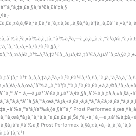
­à¸¢à¹ˆà¸²à¸‡à¸£à¸§à¸”à¹€à¸£à¹‡à¸§
¸¢à¸­
£à¸£à¸±à¸à¸©à¸²à¸£à¸°à¸”à¸±à¸šà¸„à¸§à¸²à¸¡à¹ƒà¸„à¸£à¹ˆà¸•à¸²à¸¡à
¹€à¸‚à¹‰à¸²à¸«à¹‰à¸­à¸‡à¸™à¹‰à¸³à¸—à¸¸à¸à¸„à¸·à¸™à¹à¸¥à¸°à¸›à¸
¸”à¸´à¸™à¸›à¸±à¸ªà¸ªà¸²à¸§à¸°
¸¢à¸™à¸œà¸¥à¸‚à¹‰à¸²à¸‡à¹€à¸„à¸µà¸¢à¸‡à¹€à¸à¸µà¹ˆà¸¢à¸§à¸à¸±à
¸‡à¹ƒà¸” à¹† à¸‚à¸­à¸‡à¸­à¸²à¸«à¸²à¸£à¹€à¸ªà¸£à¸´à¸¡à¸ˆà¸²à¸à¸˜
¸«à¸¥à¸·à¸­à¸œà¸¹à¹‰à¸„à¸™à¹ƒà¸™à¸à¸²à¸£à¸£à¸±à¸à¸©à¸²à¸›à¸±à¸
­à¸·à¹ˆà¸™ à¹† à¸—à¸µà¹ˆà¹€à¸à¸µà¹ˆà¸¢à¸§à¸‚à¹‰à¸­à¸‡à¸à¸±à¸šà¸•à¹ˆà
à¸²à¸à¸ªà¹ˆà¸§à¸™à¸œà¸ªà¸¡à¸«à¸£à¸·à¸­à¸ªà¸²à¸£à¸›à¸£à¸°à¸à¸­à¸š
²à¸‡à¸•à¹‰à¸™à¹à¸¥à¹‰à¸§à¸§à¹ˆà¸² Prost Performex à¸œà¸¥à¸‚
¸§à¸™à¸œà¸ªà¸¡à¸ˆà¸²à¸à¸˜à¸£à¸£à¸¡à¸Šà¸²à¸•à¸´à¸—à¸±à¹‰à¸‡à¸«à
à¸£à¸§à¸¡à¹à¸¥à¹‰à¸§ Prost Performex à¸§à¸±à¸•à¸–à¸¸à¸”à¸´à¸š
à¸‡à¹ƒà¸”à¹†