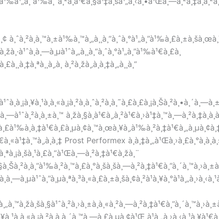
à¹‰à¹„à¸”à¹‰à¸ˆà¸²à¸à¹€à¸§à¹‡à¸šà¹„à¸‹à¸•à¹Œà¸—à¸²à¸‡à¸à¸²à
¢ à¸ˆà¸²à¸à¸™à¸±à¹‰à¸™à¸„à¸¸à¸“à¸ˆà¸°à¹„à¸”à¹‰à¸£à¸±à¸šà¸œà¸
à¸žà¸·à¹ˆà¸­à¸—à¸µà¹ˆà¸„à¸¸à¸“à¸ˆà¸°à¹„à¸”à¹‰à¹€à¸£à¸
à¸¸à¸‡à¸ªà¸¸à¸‚à¸ à¸²à¸žà¸‚à¸­à¸‡à¸„à¸¸à¸“
•à¹ˆà¸­à¸¡à¸¥à¸¹à¸à¸«à¸¡à¸²à¸à¸ˆà¸²à¸à¸˜à¸£à¸£à¸¡à¸Šà¸²à¸•à¸´à
¸—à¹ˆà¸²à¸à¸±à¸™ à¸žà¸§à¸à¹€à¸‚à¸²à¹€à¸›à¹‡à¸™à¸—à¸²à¸‡à¸­à¸­à¸
£à¸£à¹‰à¸­à¸‡à¹€à¸£à¸µà¸¢à¸™à¸œà¸¥à¸‚à¹‰à¸²à¸‡à¹€à¸„à¸µà¸¢à¸‡à
¹€à¸«à¹‡à¸™à¸‚à¸­à¸‡ Prost Performex à¸­à¸‡à¸„à¹Œà¸›à¸£à¸°à¸à¸­à¸
¸¡à¸ªà¸¡à¸šà¸¹à¸£à¸“à¹Œà¸—à¸²à¸‡à¹€à¸žà¸¨
à¸Šà¸²à¸à¸”à¹‰à¸²à¸™à¸£à¸°à¸šà¸šà¸—à¸²à¸‡à¹€à¸”à¸´à¸™à¸›à¸±à¸ª
à¸à¸—à¸µà¹ˆà¸”à¸µà¸ªà¸³à¸«à¸£à¸±à¸šà¸¢à¸²à¹à¸¥à¸°à¹à¸„à¸›à¸‹à
„à¸™à¸žà¸šà¸§à¹ˆà¸²à¸›à¸±à¸à¸«à¸²à¸—à¸²à¸‡à¹€à¸”à¸´à¸™à¸›à¸±
à¸¥à¸¹à¸à¸«à¸¡à¸²à¸à¸­à¸´à¸™à¸—à¸£à¸µà¸¢à¹Œ à¹à¸„à¸›à¸‹à¸¹à¸¥à¹