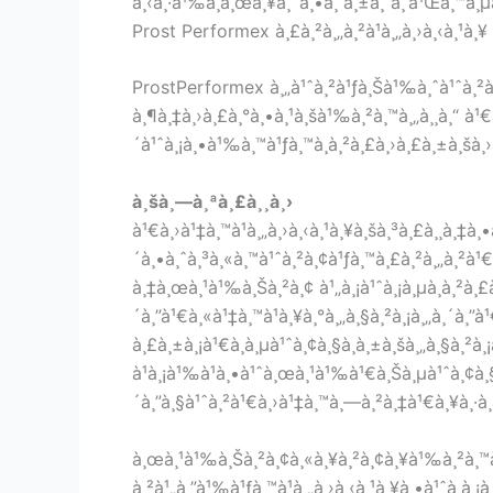
à¸‹à¸·à¹‰à¸­à¸œà¸¥à¸´à¸•à¸ à¸±à¸“à¸‘à¹Œà¸™à¸µ
Prost Performex à¸£à¸²à¸„à¸²à¹à¸„à¸›à¸‹à¸¹à¸¥
ProstPerformex à¸„à¹ˆà¸²à¹ƒà¸Šà¹‰à¸ˆà¹ˆà¸²à¸
à¸¶à¸‡à¸›à¸£à¸°à¸•à¸¹à¸šà¹‰à¸²à¸™à¸„à¸¸à¸“ à¹€
´à¹ˆà¸¡à¸•à¹‰à¸™à¹ƒà¸™à¸à¸²à¸£à¸›à¸£à¸±à¸šà¸›à¸£
à¸šà¸—à¸ªà¸£à¸¸à¸›
à¹€à¸›à¹‡à¸™à¹à¸„à¸›à¸‹à¸¹à¸¥à¸šà¸³à¸£à¸¸à¸‡à¸
´à¸•à¸ˆà¸³à¸«à¸™à¹ˆà¸²à¸¢à¹ƒà¸™à¸£à¸²à¸„à¸²à¹€à
à¸‡à¸œà¸¹à¹‰à¸Šà¸²à¸¢ à¹„à¸¡à¹ˆà¸¡à¸µà¸à¸²à¸
´à¸”à¹€à¸«à¹‡à¸™à¹à¸¥à¸°à¸„à¸§à¸²à¸¡à¸„à¸´à¸”à
à¸£à¸±à¸¡à¹€à¸à¸µà¹ˆà¸¢à¸§à¸à¸±à¸šà¸„à¸§à¸²à
à¹à¸¡à¹‰à¹à¸•à¹ˆà¸œà¸¹à¹‰à¹€à¸Šà¸µà¹ˆà¸¢à¸§
´à¸”à¸§à¹ˆà¸²à¹€à¸›à¹‡à¸™à¸—à¸²à¸‡à¹€à¸¥à¸·à¸­
à¸œà¸¹à¹‰à¸Šà¸²à¸¢à¸«à¸¥à¸²à¸¢à¸¥à¹‰à¸²à¸™à¸
à¸²à¹„à¸”à¹‰à¹ƒà¸™à¹à¸„à¸›à¸‹à¸¹à¸¥à¸•à¹ˆà¸­à¸¡