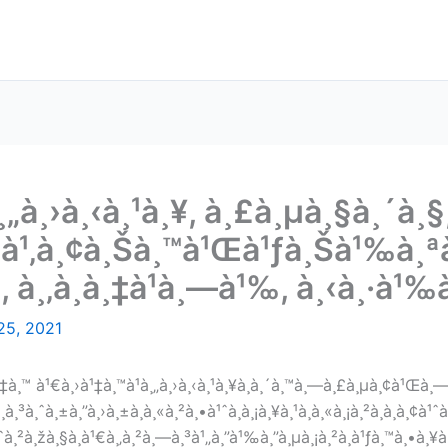
¸„à¸›à¸‹à¸¹à¸¥, à¸£à¸µà¸§à¸´à¸
¸°à¹‚à¸¢à¸Šà¸™à¹Œà¹ƒà¸Šà¹‰à¸ªà
à¸‚à¸­à¸‡à¹à¸—à¹‰, à¸‹à¸·à¹‰à¸
25, 2021
‡à¸™ à¹€à¸›à¹‡à¸™à¹à¸„à¸›à¸‹à¸¹à¸¥à¸­à¸´à¸™à¸—à¸£à¸µà¸¢à¹Œà¸
¸³à¸ˆà¸±à¸”à¸›à¸±à¸à¸«à¸²à¸•à¹ˆà¸­à¸¡à¸¥à¸¹à¸à¸«à¸¡à¸²à¸à¸­à¸¢à¹
²à¸žà¸§à¸à¹€à¸‚à¸²à¸—à¸³à¹„à¸”à¹‰à¸”à¸µà¸¡à¸²à¸à¹ƒà¸™à¸•à¸¥à¸²