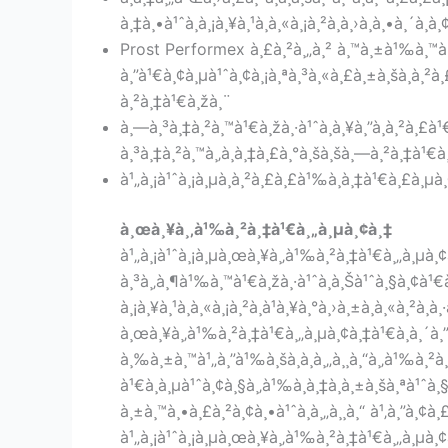
à¸‡à¸•à¹ˆà¸­à¸¡à¸¥à¸¹à¸à¸«à¸¡à¸²à¸à¸›à¸à¸•à¸´à¸
Prost Performex à¸£à¸²à¸„à¸² à¸™à¸±à¹‰à¸™à
à¸”à¹€à¸¢à¸µà¹ˆà¸¢à¸¡à¸ªà¸³à¸«à¸£à¸±à¸šà¸à¸²à¸
à¸²à¸‡à¹€à¸žà¸¨
à¸—à¸³à¸‡à¸²à¸™à¹€à¸žà¸·à¹ˆà¸­à¸¥à¸”à¸à¸²à¸£à
à¸³à¸‡à¸²à¸™à¸‚à¸­à¸‡à¸£à¸°à¸šà¸šà¸—à¸²à¸‡à¹€à
à¹„à¸¡à¹ˆà¸¡à¸µà¸à¸²à¸£à¸£à¹‰à¸­à¸‡à¹€à¸£à¸µà
à¸œà¸¥à¸‚à¹‰à¸²à¸‡à¹€à¸„à¸µà¸¢à¸‡
à¹„à¸¡à¹ˆà¸¡à¸µà¸œà¸¥à¸‚à¹‰à¸²à¸‡à¹€à¸„à¸µà¸¢à
à¸³à¸‚à¸¶à¹‰à¸™à¹€à¸žà¸·à¹ˆà¸­à¸Šà¹ˆà¸§à¸¢à¹€à
à¸¡à¸¥à¸¹à¸à¸«à¸¡à¸²à¸à¹à¸¥à¸°à¸›à¸±à¸à¸«à¸²à¸
à¸œà¸¥à¸‚à¹‰à¸²à¸‡à¹€à¸„à¸µà¸¢à¸‡à¹€à¸à¸´à¸”à¸ˆ
à¸‰à¸±à¸™à¹„à¸”à¹‰à¸šà¸­à¸à¸„à¸¸à¸“à¸‚à¹‰à¸
à¹€à¸à¸µà¹ˆà¸¢à¸§à¸‚à¹‰à¸­à¸‡à¸à¸±à¸šà¸ªà¹ˆà
à¸±à¸™à¸•à¸£à¸²à¸¢à¸•à¹ˆà¸­à¸„à¸¸à¸“ à¹‚à¸”à¸¢
à¹„à¸¡à¹ˆà¸¡à¸µà¸œà¸¥à¸‚à¹‰à¸²à¸‡à¹€à¸„à¸µà¸¢