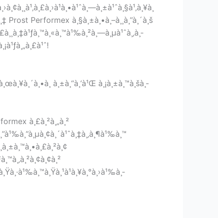
¸›à¸¢à¸¸à¹‚à¸£à¸›à¹à¸•à¹ˆà¸—à¸±à¹ˆà¸§à¹‚à¸¥à¸
¸­à¸‡ Prost Performex à¸§à¸±à¸•à¸–à¸¸à¸”à¸´à¸š
à¸£à¸¸à¸‡à¹ƒà¸™à¸«à¸™à¹‰à¸²à¸—à¸µà¹ˆà¸‚à¸­
¸¡à¹ƒà¸„à¸£à¹ˆ!
‡à¸œà¸¥à¸´à¸•à¸ à¸±à¸“à¸‘à¹Œ à¸¡à¸±à¸™à¸šà¸­
erformex à¸£à¸²à¸„à¸²
„à¸”à¹‰à¸”à¸µà¸¢à¸´à¹ˆà¸‡à¸‚à¸¶à¹‰à¸™
™à¸­à¸±à¸™à¸•à¸£à¸²à¸¢
à¸™à¸‚à¸²à¸¢à¸¢à¸²
£à¸Ÿà¸·à¹‰à¸™à¸Ÿà¸¹à¹à¸¥à¸°à¸›à¹‰à¸­