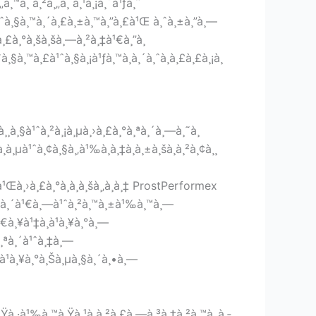
¸™à¸ à¸²à¸„à¸ à¸¹à¸¡à¸´à¹ƒà¸ˆ
¸±à¹ˆà¸§à¸™à¸´à¸£à¸±à¸™à¸”à¸£à¹Œ à¸ˆà¸±à¸”à¸—
Œà¸£à¸°à¸šà¸šà¸—à¸²à¸‡à¹€à¸”à¸
ˆà¸§à¸™à¸£à¹ˆà¸§à¸¡à¹ƒà¸™à¸à¸´à¸ˆà¸à¸£à¸£à¸¡à¸
à¸¸à¸§à¹ˆà¸²à¸¡à¸µà¸›à¸£à¸°à¸ªà¸´à¸—à¸˜à¸
à¸µà¹ˆà¸¢à¸§à¸‚à¹‰à¸­à¸‡à¸à¸±à¸šà¸­à¸²à¸¢à¸¸
„à¹Œà¸›à¸£à¸°à¸à¸­à¸šà¸‚à¸­à¸‡ ProstPerformex
¸²à¸•à¸´à¹€à¸—à¹ˆà¸²à¸™à¸±à¹‰à¸™à¸—
¹€à¸¥à¹‡à¸à¹à¸¥à¸°à¸—
à¸ªà¸´à¹ˆà¸‡à¸—
ˆà¹à¸¥à¸°à¸Šà¸µà¸§à¸´à¸•à¸—
à¸Ÿà¸·à¹‰à¸™à¸Ÿà¸¹à¸à¸²à¸£à¸—à¸³à¸‡à¸²à¸™à¸‚à¸­