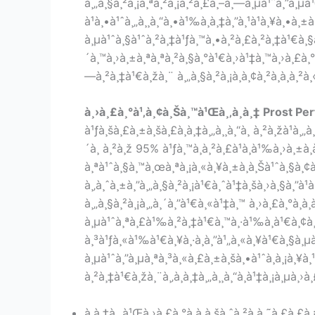
à¸„à¸§à¸²à¸¡à¸ªà¸²à¸¡à¸²à¸£à¸–à¸—à¸µà¹ˆà¸”à¸µà
à¹à¸•à¹ˆà¸„à¸¸à¸“à¸•à¹‰à¸­à¸‡à¸”à¸¹à¹à¸¥à¸•à¸
à¸µà¹ˆà¸§à¹ˆà¸²à¸‡à¹ƒà¸™à¸•à¸²à¸£à¸²à¸‡à¹€à¸§à
´à¸™à¸›à¸±à¸ªà¸ªà¸²à¸§à¸°à¹€à¸›à¹‡à¸™à¸›à¸£à¸°à¸
—à¸²à¸‡à¹€à¸žà¸¨ à¸„à¸§à¸²à¸¡à¸­à¸¢à¸²à¸à¸­à¸²à¸
à¸›à¸£à¸°à¹‚à¸¢à¸Šà¸™à¹Œà¸‚à¸­à¸‡
Prost Per
à¹ƒà¸šà¸£à¸±à¸šà¸£à¸­à¸‡à¸„à¸¸à¸“à¸ à¸²à¸žà¹à¸
´à¸ à¸²à¸ž 95% à¹ƒà¸™à¸à¸²à¸£à¹à¸à¹‰à¸›à¸±à¸
à¸ªà¹ˆà¸§à¸™à¸œà¸ªà¸¡à¸«à¸¥à¸±à¸à¸Šà¹ˆà¸§à¸¢à¸
à¸‚à¸ˆà¸±à¸”à¸„à¸§à¸²à¸¡à¹€à¸ˆà¹‡à¸šà¸›à¸§à¸”à¹
à¸„à¸§à¸²à¸¡à¸„à¸´à¸”à¹€à¸«à¹‡à¸™ à¸›à¸£à¸°à¸
à¸µà¹ˆà¸ªà¸£à¹‰à¸²à¸‡à¹€à¸™à¸·à¹‰à¸­à¹€à¸¢à¸·à¹
à¸³à¹ƒà¸«à¹‰à¹€à¸¥à¸·à¸­à¸”à¹„à¸«à¸¥à¹€à¸§à¸µ
à¸µà¹ˆà¸”à¸µà¸ªà¸³à¸«à¸£à¸±à¸šà¸•à¹ˆà¸­à¸¡à¸¥à
à¸²à¸‡à¹€à¸žà¸¨à¸‚à¸­à¸‡à¸„à¸¸à¸“à¸à¹‡à¸¡à¸µà¸
à¸­à¸‡à¸„à¹Œà¸›à¸£à¸°à¸à¸­à¸šà¸ˆà¸²à¸à¸˜à¸£à¸