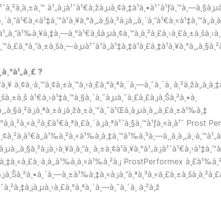
à¹ˆà¸²à¸à¸±à¸™ à¹„à¸¡à¹ˆà¹€à¸žà¸µà¸¢à¸‡à¹à¸•à¹ˆà¹ƒà¸™à¸—à¸§à¸µà
„à¸´à¸”à¹€à¸«à¹‡à¸™à¹à¸¥à¸°à¸„à¸§à¸²à¸¡à¸„à¸´à¸”à¹€à¸«à¹‡à¸™à¸‚à
à¸²à¹„à¸”à¹‰à¸¥à¸‡à¸—à¸°à¹€à¸šà¸µà¸¢à¸™à¸à¸²à¸£à¸›à¸£à¸±à¸šà¸›
à¸™à¸£à¸°à¸”à¸±à¸šà¸—à¸µà¹ˆà¹à¸‚à¹‡à¸‡à¹à¸£à¸‡à¹à¸¥à¸°à¸„à¸§à¸²à
¸­à¸°à¹„à¸£ ?
à¸¥ à¸¢à¸·à¸™à¸¢à¸±à¸™à¸›à¸£à¸°à¸ªà¸´à¸—à¸˜à¸´à¸ à¸²à¸žà¸‚à¸­à¸
à¸±à¸š à¹€à¸›à¹‡à¸™à¸§à¸´à¸˜à¸µà¸˜à¸£à¸£à¸¡à¸Šà¸²à¸•à¸
¸™à¸„à¸§à¸²à¸¡à¸ªà¸±à¸¡à¸žà¸±à¸™à¸˜à¹Œà¸­à¸µà¸à¸„à¸£à¸±à¹‰à¸‡
¸°à¸­à¸²à¸«à¸²à¸£à¹€à¸ªà¸£à¸´à¸¡à¸ªà¹ˆà¸§à¸™à¹ƒà¸«à¸à¹ˆ Prost P
à¸¢à¸²à¸à¹€à¸‚à¹‰à¸²à¸«à¹‰à¸­à¸‡à¸™à¹‰à¸³à¸—à¸¸à¸à¸„à¸·à¸™à¹
à¸¡à¸µà¸„à¸§à¸²à¸¡à¸›à¸¥à¸­à¸”à¸ à¸±à¸¢à¹à¸¥à¸°à¹„à¸¡à¹ˆà¹€à¸›à¹‡à¸
à¸‡à¸«à¸£à¸·à¸­à¸‚à¹‰à¸­à¸«à¹‰à¸²à¸¡ ProstPerformex à¸£à¹‰à¸²
¸£à¸¡à¸Šà¸²à¸•à¸´à¸—à¸±à¹‰à¸‡à¸«à¸¡à¸”à¸ªà¸³à¸«à¸£à¸±à¸šà¸à¸²à¸
¸¢à¹ˆà¸²à¸‡à¸¡à¸µà¸›à¸£à¸°à¸ªà¸´à¸—à¸˜à¸´à¸ à¸²à¸ž