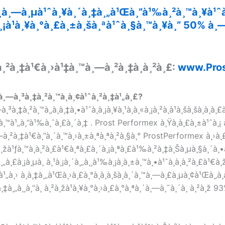
à¸à¸—à¸µà¹ˆà¸¥à¸´à¸‡à¸„à¹Œà¸”à¹‰à¸²à¸™à¸¥à¹ˆà
à¸¡à¹à¸¥à¸°à¸£à¸±à¸šà¸ªà¹ˆà¸§à¸™à¸¥à¸” 50% à
à¸²à¸‡à¹€à¸›à¹‡à¸™à¸—à¸²à¸‡à¸à¸²à¸£:
www.Pros
à¸—à¸³à¸‡à¸²à¸™à¸­à¸¢à¹ˆà¸²à¸‡à¹„à¸£?
¸³à¸‡à¸²à¸™à¸‚à¸­à¸‡à¸•à¹ˆà¸­à¸¡à¸¥à¸¹à¸à¸«à¸¡à¸²à¸à¹à¸šà¸šà¸­à¸­à
à¸™à¹„à¸”à¹‰à¸ˆà¸£à¸´à¸‡ . Prost Performex à¸Ÿà¸­à¸£à¸±à¹ˆà¸
à¸—à¸²à¸‡à¹€à¸”à¸´à¸™à¸›à¸±à¸ªà¸ªà¸²à¸§à¸° ProstPerformex à¸›à
¸žà¹ƒà¸™à¸à¸²à¸£à¹€à¸ªà¸£à¸´à¸¡à¸ªà¸£à¹‰à¸²à¸‡à¸Šà¸µà¸§à¸´à¸•à¸
¸£à¸¡à¸µà¸ à¸¹à¸¡à¸´à¸„à¸¸à¹‰à¸¡à¸à¸±à¸™à¸•à¹ˆà¸­à¸à¸²à¸£à¹€à¸žà¸
à¹„à¸› à¸­à¸‡à¸„à¹Œà¸›à¸£à¸°à¸à¸­à¸šà¸­à¸´à¸™à¸—à¸£à¸µà¸¢à¹Œà¸‚à
à¸‡à¸„à¸¸à¸“à¸ à¸²à¸žà¹à¸¥à¸°à¸›à¸£à¸°à¸ªà¸´à¸—à¸˜à¸´à¸ à¸²à¸ž 