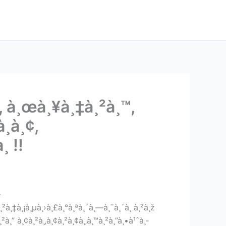
§, à¸œà¸¥à¸‡à¸²à¸™,
¸­à¸¢,
­ !!
—
ˆà¸²à¸‡à¸¡à¸µà¸›à¸£à¸°à¸ªà¸´à¸—à¸˜à¸´à¸ à¸²à¸ž
à¸” à¸¢à¸²à¸‚à¸¢à¸²à¸¢à¸‚à¸™à¸²à¸”à¸•à¹ˆà¸­