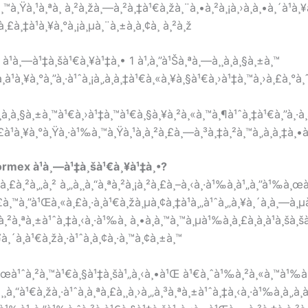
à¸Ÿà¸¹à¸ªà¸ à¸²à¸žà¸—à¸²à¸‡à¹€à¸žà¸¨à¸•à¸²à¸¡à¸›à¸à¸•à¸´à¹à¸
£à¸‡à¹à¸¥à¸°à¸¡à¸µà¸¨à¸±à¸à¸¢à¸ à¸²à¸ž
¹à¸—à¹‡à¸šà¹€à¸¥à¹‡à¸• 1 à¹‚à¸”à¹Šà¸ªà¸—à¸¸à¸à¸§à¸±à¸™
¸à¹à¸¥à¸°à¸”à¸·à¹ˆà¸¡à¸‚à¸­à¸‡à¹€à¸«à¸¥à¸§à¹€à¸›à¹‡à¸™à¸›à¸£à¸°à¸
¸à¸§à¸±à¸™à¹€à¸›à¹‡à¸™à¹€à¸§à¸¥à¸²à¸«à¸™à¸¶à¹ˆà¸‡à¹€à¸”à¸·à¸­à
à¹à¸¥à¸°à¸Ÿà¸·à¹‰à¸™à¸Ÿà¸¹à¸à¸²à¸£à¸—à¸³à¸‡à¸²à¸™à¸‚à¸­à¸‡à¸•à¹ˆà¸
ormex à¹à¸—à¹‡à¸šà¹€à¸¥à¹‡à¸•?
 à¸£à¸²à¸„à¸² à¸„à¸¸à¸“à¸ªà¸²à¸¡à¸²à¸£à¸–à¸‹à¸·à¹‰à¸­à¹„à¸”à¹‰à¸
¸£à¸™à¸”à¹Œà¸«à¸£à¸·à¸­à¹€à¸žà¸µà¸¢à¸‡à¹à¸„à¹ˆà¸„à¸¥à¸´à¸à¸—à¸
²à¸ªà¸±à¹ˆà¸‡à¸‹à¸·à¹‰à¸­ à¸•à¸­à¸™à¸™à¸µà¹‰à¸à¸£à¸­à¸à¹à¸šà¸š
à¸´à¸à¹€à¸žà¸·à¹ˆà¸­à¸¢à¸·à¸™à¸¢à¸±à¸™
à¸­à¸œà¹ˆà¸²à¸™à¹€à¸§à¹‡à¸šà¹„à¸‹à¸•à¹Œ à¹€à¸ˆà¹‰à¸²à¸«à¸™à¹‰à
¸“à¹€à¸žà¸·à¹ˆà¸­à¸ªà¸£à¸¸à¸›à¸„à¸³à¸ªà¸±à¹ˆà¸‡à¸‹à¸·à¹‰à¸­à¸‚à¸­à¸