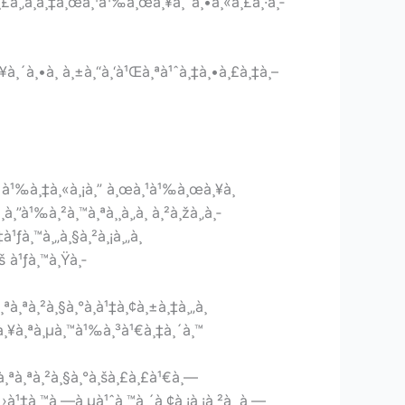
¸£à¸‚à¸­à¸‡à¸œà¸¹à¹‰à¸œà¸¥à¸´à¸•à¸«à¸£à¸·à¸­
¥à¸´à¸•à¸ à¸±à¸“à¸‘à¹Œà¸ªà¹ˆà¸‡à¸•à¸£à¸‡à¸–
¸—à¸±à¹‰à¸‡à¸«à¸¡à¸” à¸œà¸¹à¹‰à¸œà¸¥à¸
à¸”à¹‰à¸²à¸™à¸ªà¸¸à¸‚à¸ à¸²à¸žà¸‚à¸­
¹ƒà¸™à¸„à¸§à¸²à¸¡à¸„à¸
š à¹ƒà¸™à¸Ÿà¸­
à¸ªà¸²à¸§à¸°à¸à¹‡à¸¢à¸±à¸‡à¸„à¸
¸¹à¸¥à¸ªà¸µà¸™à¹‰à¸³à¹€à¸‡à¸´à¸™
à¸ªà¸ªà¸²à¸§à¸°à¸šà¸£à¸£à¹€à¸—
€à¸›à¹‡à¸™à¸—à¸µà¹ˆà¸™à¸´à¸¢à¸¡à¸¡à¸²à¸ à¸—