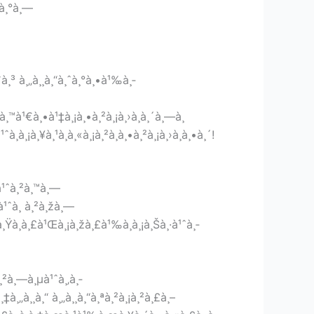
¥à¸°à¸—
ˆà¸³ à¸„à¸¸à¸“à¸ˆà¸°à¸•à¹‰à¸­
¸™à¹€à¸•à¹‡à¸¡à¸•à¸²à¸¡à¸›à¸à¸´à¸—à¸
­à¸¡à¸¥à¸¹à¸à¸«à¸¡à¸²à¸à¸•à¸²à¸¡à¸›à¸à¸•à¸´!
œà¹ˆà¸²à¸™à¸—
µà¹ˆà¸ à¸²à¸žà¸—
à¸Ÿà¸­à¸£à¹Œà¸¡à¸žà¸£à¹‰à¸­à¸¡à¸Šà¸·à¹ˆà¸­
¸²à¸—à¸µà¹ˆà¸‚à¸­
‡à¸„à¸¸à¸“ à¸„à¸¸à¸“à¸ªà¸²à¸¡à¸²à¸£à¸–