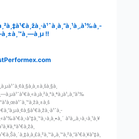
¸²à¸‡à¹€à¸žà¸·à¹ˆà¸­à¸”à¸¹à¸‚à¹‰à¸­
¸—à¸±à¸™à¸—à¸µ !!
tPerformex.com
à¸µà¹ˆà¸¢à¸§à¸à¸±à¸šà¸§à¸
¸—à¸µà¹ˆà¹€à¸«à¸¡à¸²à¸°à¸ªà¸¡à¹„à¸”à¹‰
¸™à¹à¸œà¹ˆà¸™à¸žà¸±à¸š
¹€à¸”à¸µà¸¢à¸§à¹€à¸žà¸·à¹ˆà¸­
«à¹‰à¹€à¸›à¹‡à¸™à¸›à¸à¸•à¸´ à¹à¸„à¸›à¸‹à¸¹à¸¥
¹à¸¥à¸°à¹€à¸žà¸
à¹€à¸Šà¸´à¸‡à¸à¸£à¸²à¸™à¸‚à¸™à¸²à¸”à¹€à¸¥à¹‡à¸