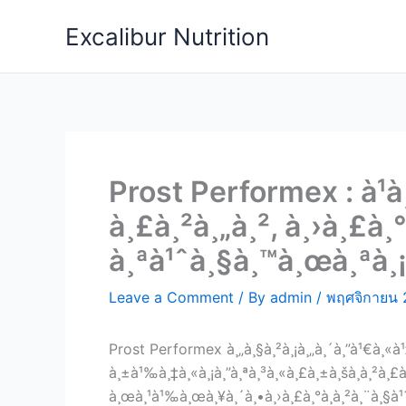
Skip
Excalibur Nutrition
to
content
Prost Performex : à¹à
à¸£à¸²à¸„à¸², à¸›à¸£à
à¸ªà¹ˆà¸§à¸™à¸œà¸ªà¸¡, 
Leave a Comment
/ By
admin
/
พฤศจิกายน 
Prost Performex à¸„à¸§à¸²à¸¡à¸„à¸´à¸”à¹€à¸«à¹
à¸±à¹‰à¸‡à¸«à¸¡à¸”à¸ªà¸³à¸«à¸£à¸±à¸šà¸à¸²à¸£à¸à
à¸œà¸¹à¹‰à¸œà¸¥à¸´à¸•à¸›à¸£à¸°à¸à¸²à¸¨à¸§à¹ˆà¸