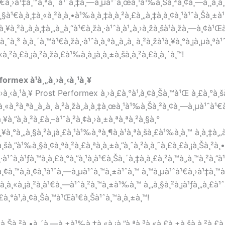
¹€à¸›à¹‡à¸™à¸ªà¸´à¹ˆà¸‡à¸—à¸µà¹ˆà¸œà¸¹à¹‰à¸Šà¸²à¸¢à¸—à¸¸à¸à¸„à
±à¸§à¹€à¸­à¸‡à¸«à¸²à¸à¸•à¹‰à¸­à¸‡à¸à¸²à¸£à¸„à¸‡à¸­à¸¢à¸¹à¹ˆà¸Šà
¸¥à¸²à¸‚à¸­à¸‡à¸„à¸¸à¸“à¹€à¸žà¸·à¹ˆà¸­à¹„à¸›à¸žà¸šà¹à¸žà¸—à¸¢à¹
ˆà¸³ à¸à¸´à¸™à¹€à¸žà¸·à¹ˆà¸­à¸ªà¸¸à¸‚à¸ à¸²à¸žà¹à¸¥à¸°à¸¡à¸µà¸ªà¹
«à¸²à¸£à¸¡à¸²à¸žà¸£à¹‰à¸­à¸¡à¸à¸±à¸šà¸à¸²à¸£à¸à¸´à¸™!
formex à¹à¸„à¸›à¸‹à¸¹à¸¥
„à¸›à¸‹à¸¹à¸¥ Prost Performex à¸›à¸£à¸°à¹‚à¸¢à¸Šà¸™à¹Œ à¸£à¸°à¸š
à¸«à¸²à¸ªà¸¸à¸‚à¸ à¸²à¸žà¸‚à¸­à¸‡à¸œà¸¹à¹‰à¸Šà¸²à¸¢à¸—à¸µà¹ˆà¹€à¸
¥à¸”à¸à¸²à¸£à¸–à¹ˆà¸²à¸¢à¸›à¸±à¸ªà¸ªà¸²à¸§à¸°
à¸¥à¸°à¸„à¸§à¸²à¸¡à¸£à¸¹à¹‰à¸ªà¸¶à¸à¹à¸ªà¸šà¸£à¹‰à¸­à¸™ à¸­à¸‡à¸
à¸­à¸šà¸”à¹‰à¸§à¸¢à¸ªà¸²à¸£à¸ªà¸à¸±à¸”à¸ˆà¸²à¸à¸˜à¸£à¸£à¸¡à¸Šà
ˆà¸­à¹ƒà¸™à¸à¸£à¸°à¸”à¸¹à¸à¹€à¸Šà¸´à¸‡à¸à¸£à¸²à¸™à¸‚à¸™à¸²à¸”à
à¸¢à¸™à¸­à¸¢à¸¹à¹ˆà¸—à¸µà¹ˆà¸™à¸±à¹ˆà¸™ à¸™à¸µà¹ˆà¹€à¸›à¹‡à¸™
¸¹à¸à¸«à¸¡à¸²à¸à¹€à¸—à¹ˆà¸²à¸™à¸±à¹‰à¸™ à¸„à¸§à¸²à¸¡à¹ƒà¸„à¸£à¹
›à¸£à¸°à¹‚à¸¢à¸Šà¸™à¹Œà¹€à¸Šà¹ˆà¸™à¸à¸±à¸™!
£à¸¡à¸Šà¸²à¸•à¸´à¸—à¸±à¹‰à¸‡à¸«à¸¡à¸”à¸ªà¸³à¸«à¸£à¸±à¸šà¸à¸²à¸£