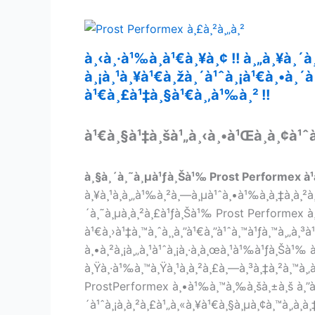
à¸‹à¸·à¹‰à¸­à¹€à¸¥à¸¢ !! à¸„à¸¥à¸´
à¸¡à¸¹à¸¥à¹€à¸žà¸´à¹ˆà¸¡à¹€à¸•à¸´
à¹€à¸£à¹‡à¸§à¹€à¸‚à¹‰à¸² !!
à¹€à¸§à¹‡à¸šà¹„à¸‹à¸•à¹Œà¸­à¸¢à¹ˆ
à¸§à¸´à¸˜à¸µà¹ƒà¸Šà¹‰ Prost Performex à¹à
à¸¥à¸¹à¸à¸„à¹‰à¸²à¸—à¸µà¹ˆà¸•à¹‰à¸­à¸‡à¸à¸²à
´à¸˜à¸µà¸à¸²à¸£à¹ƒà¸Šà¹‰ Prost Performex à¸œ
à¹€à¸›à¹‡à¸™à¸ˆà¸¸à¸”à¹€à¸”à¹ˆà¸™à¹ƒà¸™à¸„à¸³à
à¸•à¸²à¸¡à¸„à¸¹à¹ˆà¸¡à¸·à¸­à¸œà¸¹à¹‰à¹ƒà¸Šà¹‰ 
à¸Ÿà¸·à¹‰à¸™à¸Ÿà¸¹à¸à¸²à¸£à¸—à¸³à¸‡à¸²à¸™à¸‚à
ProstPerformex à¸•à¹‰à¸™à¸‰à¸šà¸±à¸š à¸”à¸¹à¹
´à¹ˆà¸¡à¸à¸²à¸£à¹„à¸«à¸¥à¹€à¸§à¸µà¸¢à¸™à¸‚à¸­à¸