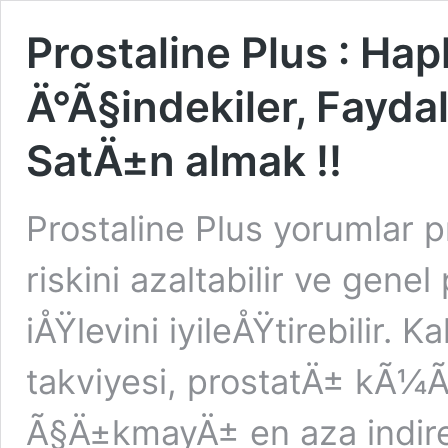
Prostaline Plus : Hapl
Ä°Ã§indekiler, Faydala
SatÄ±n almak !!
Prostaline Plus yorumlar p
riskini azaltabilir ve gen
iÅŸlevini iyileÅŸtirebilir. K
takviyesi, prostatÄ± kÃ¼Ã
Ã§Ä±kmayÄ± en aza indirebi