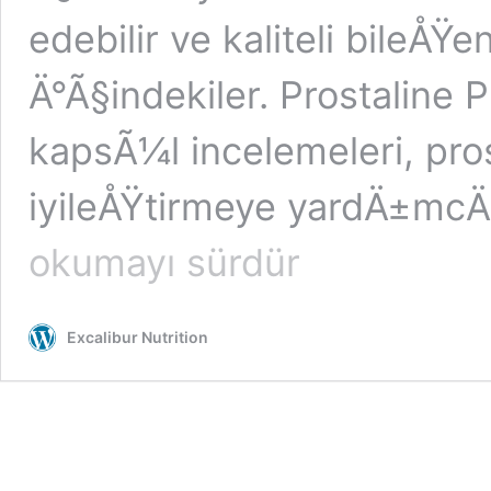
edebilir ve kaliteli bileÅŸe
Ä°Ã§indekiler. Prostaline P
kapsÃ¼l incelemeleri, pros
iyileÅŸtirmeye yardÄ±mc
okumayı sürdür
Excalibur Nutrition