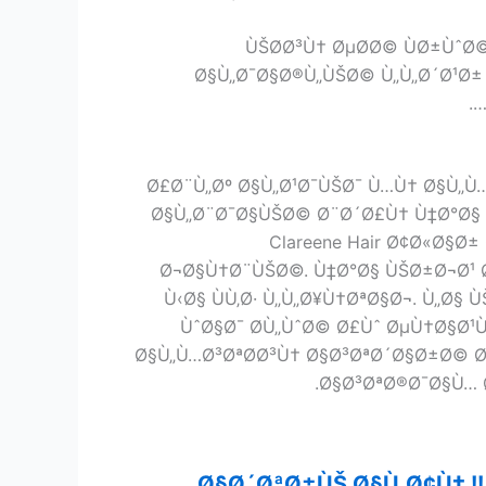
ÙŠØ­Ø³Ù† ØµØ­Ø© ÙØ±ÙˆØ
Ø§Ù„Ø¯Ø§Ø®Ù„ÙŠØ© Ù„Ù„Ø´Ø¹Ø±
Ø£Ø¨Ù„Øº Ø§Ù„Ø¹Ø¯ÙŠØ¯ Ù…Ù† Ø§Ù„
Ø§Ù„Ø¨Ø¯Ø§ÙŠØ© Ø¨Ø´Ø£Ù† Ù‡Ø°Ø§ Ø
Clareene Hair Ø¢Ø«Ø§Ø
Ø¬Ø§Ù†Ø¨ÙŠØ©. Ù‡Ø°Ø§ ÙŠØ±Ø¬Ø¹ 
Ù‹Ø§ ÙÙ‚Ø· Ù„Ù„Ø¥Ù†ØªØ§Ø¬. Ù„Ø§
ÙˆØ§Ø¯ Ø­Ù„ÙˆØ© Ø£Ùˆ ØµÙ†Ø§Ø¹
Ø§Ù„Ù…Ø³ØªØ­Ø³Ù† Ø§Ø³ØªØ´Ø§Ø±Ø© Ø§
Ø§Ø³ØªØ®Ø¯Ø§Ù… 
Ø§Ø´ØªØ±ÙŠ Ø§Ù„Ø¢Ù† !