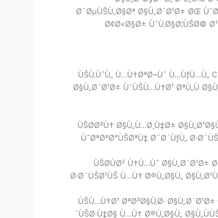
Ø¨ØµÙŠÙ„Ø§Øª Ø§Ù„Ø´Ø¹Ø± ØŒ ÙˆØ
Ø¢Ø«Ø§Ø± ÙˆÙ‚Ø§Ø¦ÙŠØ© Ø¹
ÙŠÙ‚ÙˆÙ„ Ù…Ù†ØªØ¬Ùˆ Ù…ÙƒÙ…Ù„ C
Ø§Ù„Ø´Ø¹Ø± ÙˆÙŠÙ…Ù†Ø¹ ØªÙ„Ù Ø§Ù„
ÙŠØ­Ø³Ù† Ø§Ù„Ù…Ø¸Ù‡Ø± Ø§Ù„Ø¹Ø§Ù
ÙˆØªØºØ°ÙŠØªÙ‡ Ø¨Ø´ÙƒÙ„ Ø·Ø¨ÙŠ
ÙŠØ­ÙØ² Ù†Ù…Ùˆ Ø§Ù„Ø´Ø¹Ø± 
Ø·Ø¨ÙŠØ¹ÙŠ Ù…Ù† Ø®Ù„Ø§Ù„ Ø§Ù„Ø¹
ÙŠÙ…Ù†Ø¹ ØªØ³Ø§Ù‚Ø· Ø§Ù„Ø´Ø¹Ø±
´ÙŠØ·Ù‡Ø§ Ù…Ù† Ø®Ù„Ø§Ù„ Ø§Ù„Ù