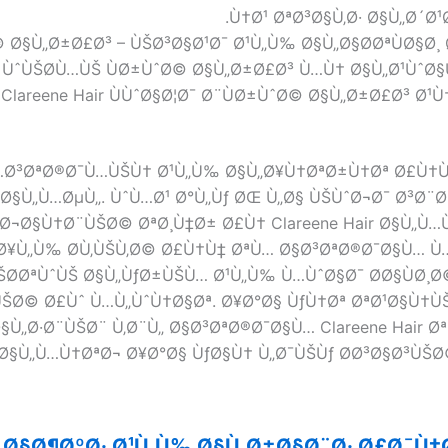
Ù†Ø¹ ØªØ³Ø§Ù‚Ø· Ø§Ù„Ø´Ø¹
© Ø§Ù„Ø±Ø£Ø³ – ÙŠØ³Ø§Ø¹Ø¯ Ø¹Ù„Ù‰ Ø§Ù„Ø§Ø­ØªÙØ§Ø
 ÙˆÙŠØ­Ù…ÙŠ ÙØ±ÙˆØ© Ø§Ù„Ø±Ø£Ø³ Ù…Ù† Ø§Ù„Ø¹ÙˆØ
Clareene Hair ÙÙˆØ§Ø¦Ø¯ Ø¨ÙØ±ÙˆØ© Ø§Ù„Ø±Ø£Ø³ Ø¹Ù†
Ù…Ø³ØªØ®Ø¯Ù…ÙŠÙ† Ø¹Ù„Ù‰ Ø§Ù„Ø¥Ù†ØªØ±Ù†Øª Ø£Ù†Ù
§Ù„Ù…ØµÙ„. ÙˆÙ…Ø¹ Ø°Ù„Ùƒ ØŒ Ù„Ø§ ÙŠÙˆØ¬Ø¯ Ø³Ø¨Ø
± Ø¬Ø§Ù†Ø¨ÙŠØ© ØªØ¸Ù‡Ø± Ø£Ù† Clareene Hair Ø§Ù„Ù
Ø¥Ù„Ù‰ Ø­Ù‚ÙŠÙ‚Ø© Ø£Ù†Ù‡ ØªÙ… Ø§Ø³ØªØ®Ø¯Ø§Ù… 
 ÙŠØ­ØªÙˆÙŠ Ø§Ù„ÙƒØ±ÙŠÙ… Ø¹Ù„Ù‰ Ù…ÙˆØ§Ø¯ Ø­Ø§ÙØ
ÙŠØ© Ø£Ùˆ Ù…Ù„ÙˆÙ†Ø§Øª. Ø¥Ø°Ø§ ÙƒÙ†Øª ØªØ¹Ø§Ù†Ù
Ù„Ø·Ø¨ÙŠØ¨ Ù‚Ø¨Ù„ Ø§Ø³ØªØ®Ø¯Ø§Ù… Clareene Hair Ø
Ø§Ù„Ù…Ù†ØªØ¬ Ø¥Ø°Ø§ ÙƒØ§Ù† Ù„Ø¯ÙŠÙƒ Ø­Ø³Ø§Ø³ÙŠØ
! Ø§Ø¶ØºØ· Ø¹Ù„Ù‰ Ø§Ù„Ø±Ø§Ø¨Ø· Ø£Ø¯Ù†