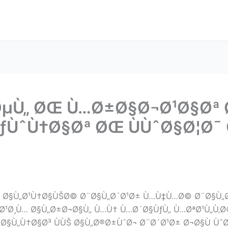
Ù…ØµÙ„ ØŒ Ù…Ø±Ø§Ø¬Ø¹Ø§Ø
ƒÙˆÙ†Ø§Øª ØŒ ÙÙˆØ§Ø¦Ø¯
Øª Ø§Ù„Ø¹Ù†Ø§ÙŠØ© Ø¨Ø§Ù„Ø´Ø¹Ø± Ù…Ù‡Ù…Ø© Ø¨Ø§Ù„
Ø¹Ø¸Ù… Ø§Ù„Ø±Ø¬Ø§Ù„ Ù…Ù† Ù…Ø´Ø§ÙƒÙ„ Ù…ØªØ¹Ù„Ù‚Ø
§Ù„Ù†Ø§Ø³ ÙÙŠ Ø§Ù„Ø®Ø±ÙˆØ¬ Ø¨Ø´Ø¹Ø± Ø¬Ø§Ù ÙˆØ