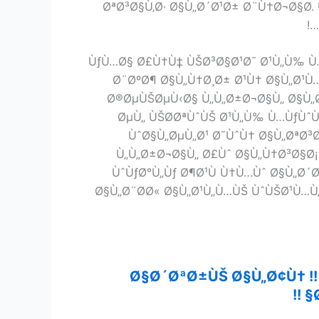
ØªØ³Ø§Ù‚Ø· Ø§Ù„Ø´Ø¹Ø± Ø¨Ù†Ø¬Ø§Ø­.
ÙƒÙ…Ø§ Ø£Ù†Ù‡ ÙŠØ³Ø§Ø¹Ø¯ Ø¹Ù„Ù‰ Ù
Ø¨ØºØ¶ Ø§Ù„Ù†Ø¸Ø± Ø¹Ù† Ø§Ù„Ø¹Ù…
Ø®ØµÙŠØµÙ‹Ø§ Ù„Ù„Ø±Ø¬Ø§Ù„ Ø§Ù„Ø
ØµÙ„ ÙŠØ­ØªÙˆÙŠ Ø¹Ù„Ù‰ Ù…ÙƒÙˆÙ
ÙˆØ§Ù„ØµÙ„Ø¹ Ø¯ÙˆÙ† Ø§Ù„ØªØ
Ù„Ù„Ø±Ø¬Ø§Ù„ Ø£Ùˆ Ø§Ù„Ù†Ø³Ø§Ø¡
ÙˆÙƒØ°Ù„Ùƒ Ø¶Ø¹Ù Ù†Ù…Ùˆ Ø§Ù„Ø´
Ø§Ù„Ø¨Ø­Ø« Ø§Ù„Ø¹Ù„Ù…ÙŠ ÙˆÙŠØ¹Ù…Ù„
Ø§Ø´ØªØ±ÙŠ Ø§Ù„Ø¢Ù† !