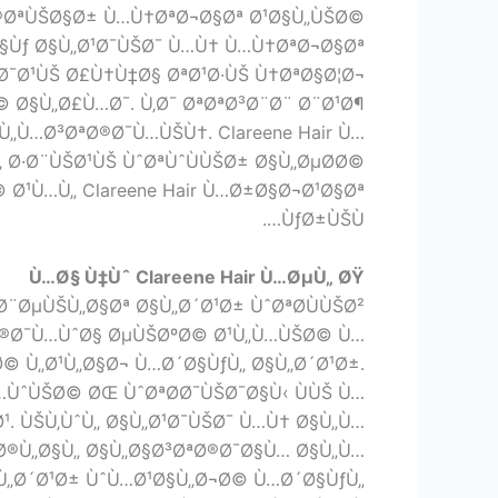
®ØªÙŠØ§Ø± Ù…Ù†ØªØ¬Ø§Øª Ø¹Ø§Ù„ÙŠØ©
§Ùƒ Ø§Ù„Ø¹Ø¯ÙŠØ¯ Ù…Ù† Ù…Ù†ØªØ¬Ø§Øª
¯Ø¹ÙŠ Ø£Ù†Ù‡Ø§ ØªØ¹Ø·ÙŠ Ù†ØªØ§Ø¦Ø¬
© Ø§Ù„Ø£Ù…Ø¯. Ù‚Ø¯ ØªØªØ³Ø¨Ø¨ Ø¨Ø¹Ø¶
„Ù…Ø³ØªØ®Ø¯Ù…ÙŠÙ†. Clareene Hair Ù…
„ Ø·Ø¨ÙŠØ¹ÙŠ ÙˆØªÙˆÙÙŠØ± Ø§Ù„ØµØ­Ø©
 Ø¹Ù…Ù„ Clareene Hair Ù…Ø±Ø§Ø¬Ø¹Ø§Øª
ÙƒØ±ÙŠÙ….
Ù…Ø§ Ù‡Ùˆ Clareene Hair Ù…ØµÙ„ ØŸ
¨ØµÙŠÙ„Ø§Øª Ø§Ù„Ø´Ø¹Ø± ÙˆØªØ­ÙÙŠØ²
ªØ®Ø¯Ù…ÙˆØ§ ØµÙŠØºØ© Ø¹Ù„Ù…ÙŠØ© Ù…
 Ù„Ø¹Ù„Ø§Ø¬ Ù…Ø´Ø§ÙƒÙ„ Ø§Ù„Ø´Ø¹Ø±.
Ù…ÙˆÙŠØ© ØŒ ÙˆØªØ­Ø¯ÙŠØ¯Ø§Ù‹ ÙÙŠ Ù…
. ÙŠÙ‚ÙˆÙ„ Ø§Ù„Ø¹Ø¯ÙŠØ¯ Ù…Ù† Ø§Ù„Ù…
Ø®Ù„Ø§Ù„ Ø§Ù„Ø§Ø³ØªØ®Ø¯Ø§Ù… Ø§Ù„Ù…
§Ù„Ø´Ø¹Ø± ÙˆÙ…Ø¹Ø§Ù„Ø¬Ø© Ù…Ø´Ø§ÙƒÙ„