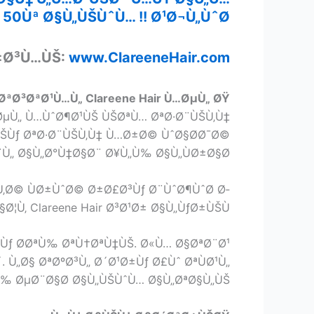
Ùª Ø§Ù„ÙŠÙˆÙ… !! Ø¹Ø¬Ù„ÙˆØ§ !!
±Ø³Ù…ÙŠ:
www.ClareeneHair.com
 ØªØ³ØªØ¹Ù…Ù„ Clareene Hair Ù…ØµÙ„ ØŸ
…ØµÙ„ Ù…ÙˆØ¶Ø¹ÙŠ ÙŠØªÙ… ØªØ·Ø¨ÙŠÙ‚Ù‡
ÙŠÙƒ ØªØ·Ø¨ÙŠÙ‚Ù‡ Ù…Ø±Ø© ÙˆØ§Ø­Ø¯Ø©
¨Ù„ Ø§Ù„Ø°Ù‡Ø§Ø¨ Ø¥Ù„Ù‰ Ø§Ù„ÙØ±Ø§Ø´.
Ø© ÙØ±ÙˆØ© Ø±Ø£Ø³Ùƒ Ø¨ÙˆØ¶ÙˆØ­ Ø­
Ù‚ Clareene Hair Ø³Ø¹Ø± Ø§Ù„ÙƒØ±ÙŠÙ….
‡Ùƒ Ø­ØªÙ‰ ØªÙ†ØªÙ‡ÙŠ. Ø«Ù… Ø§ØªØ¨Ø¹
Ù„Ø§ ØªØºØ³Ù„ Ø´Ø¹Ø±Ùƒ Ø£Ùˆ ØªÙØ¹Ù„
Ù‰ ØµØ¨Ø§Ø­ Ø§Ù„ÙŠÙˆÙ… Ø§Ù„ØªØ§Ù„ÙŠ.