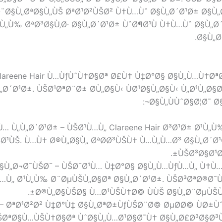
¨Ø§Ù„ØªØ§Ù„ÙŠ ØªØ¹Ø²ÙŠØ² Ù†Ù…Ùˆ Ø§Ù„Ø´Ø¹Ø± Ø§Ù„Ø
Ù„Ù‰ ØªØ³Ø§Ù‚Ø· Ø§Ù„Ø´Ø¹Ø± ÙˆØ¶Ø¹Ù Ù†Ù…Ùˆ Ø§Ù„
Ø§Ù„Ø
lareene Hair Ù…ÙƒÙˆÙ†Ø§Øª Ø£Ù† Ù‡Ø°Ø§ Ø§Ù„Ù…Ù†Øª
Ø´Ø¹Ø±. ÙŠØ¹ØªØ¨Ø± Ø­Ù„Ø§Ù‹ ÙØ¹Ø§Ù„Ø§Ù‹ Ù„Ø¹Ù„Ø§
Ø§Ù„ÙÙˆØ§Ø¦Ø¯ Ø
… Ù„Ù„Ø´Ø¹Ø± – ÙŠØ¹Ù…Ù„ Clareene Hair Ø³Ø¹Ø± Ø¹Ù
Ø¹ÙŠ. Ù…Ù† Ø®Ù„Ø§Ù„ ØªØ­Ø³ÙŠÙ† Ù…Ù„Ù…Ø³ Ø§Ù„Ø´Ø¹
ÙŠØ³Ø§Ø¹Ø¯
Ø§Ù„Ø¬Ø¯ÙŠØ¯ – ÙŠØ¯Ø¹Ù… Ù‡Ø°Ø§ Ø§Ù„Ù…ÙƒÙ…Ù„ Ù†Ù…
Ù…Ù„ Ø¹Ù„Ù‰ Ø¨ØµÙŠÙ„Ø§Øª Ø§Ù„Ø´Ø¹Ø±. ÙŠØ³ØªØ®Ø¯
Ø®Ù„Ø§ÙŠØ§ Ù…Ø¹ÙŠÙ†Ø© ÙÙŠ Ø§Ù„Ø¨ØµÙŠÙ„Ø
 – ØªØ¹Ø²Ø² Ù‡Ø°Ù‡ Ø§Ù„ØªØ±ÙƒÙŠØ¨Ø© ØµØ­Ø© ÙØ±
ÙŠØªØ§Ù…ÙŠÙ†Ø§Øª ÙˆØ§Ù„Ù…Ø¹Ø§Ø¯Ù† Ø§Ù„Ø£Ø³Ø§Ø³