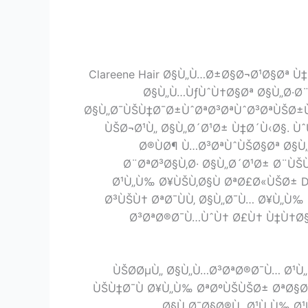
Clareene Hair Ø§Ù„Ù…Ø±Ø§Ø¬Ø¹Ø§Øª 
Ø§Ù„Ù…ÙƒÙˆÙ†Ø§Øª Ø§Ù„Ø·Ø¨
Ø§Ù„Ø¯ÙŠÙ‡Ø¯Ø±ÙˆØªØ³ØªÙˆØ³ØªÙŠØ±Ùˆ
ÙŠØ¬Ø¹Ù„ Ø§Ù„Ø´Ø¹Ø± Ù‡Ø´Ù‹Ø§. Ùˆ
Ø®ÙØ¶ Ù…Ø³ØªÙˆÙŠØ§Øª Ø§Ù„
Ø¨ØªØ³Ø§Ù‚Ø· Ø§Ù„Ø´Ø¹Ø± Ø¨ÙŠÙ
Ø¹Ù„Ù‰ Ø¥ÙŠÙ‚Ø§Ù ØªØ£Ø«ÙŠØ± DH
Ø³ÙŠÙ† ØªØ¯ÙÙ‚ Ø§Ù„Ø¯Ù… Ø¥Ù„Ù‰
Ø³ØªØ®Ø¯Ù…ÙˆÙ† Ø£Ù† Ù‡Ù†Ø§Ù
ÙŠØ­ØµÙ„ Ø§Ù„Ù…Ø³ØªØ®Ø¯Ù… Ø¹Ù„
ÙŠÙ‡Ø¯Ù Ø¥Ù„Ù‰ ØªØºÙŠÙŠØ± ØªØ§Ø
Ø§Ù„Ø¯Ø§Ø®Ù„ Ø¹Ù„Ù‰ Ø¹