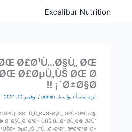
خطي
Excalibur Nutrition
لى
لمحتوى
ª ØŒ Ø£Ø¹Ù…Ø§Ù„ ØŒ
 ØŒ Ø£ØµÙ„ÙŠ ØŒ Ø
´Ø±Ø§Ø¡ !!
اترك تعليقاً
/ بواسطة
admin
/
نوفمبر 10, 2021
ØªØ£ÙƒÙŠØ¯ Ù„Ù„Ø±Ø¬Ø§Ù„ Ø£ÙŠØ¶Ù‹Ø§!
© Ø¨Ø§Ù„Ø´Ø¹Ø± ÙÙŠ Ù…Ø±Ø­Ù„Ø© Ø£Ùˆ
ºÙŠØ± ØµØ­ÙŠ ÙˆÙ…Ø¬Ø¹Ø¯. ØªØ¹ØªØ¨Ø±