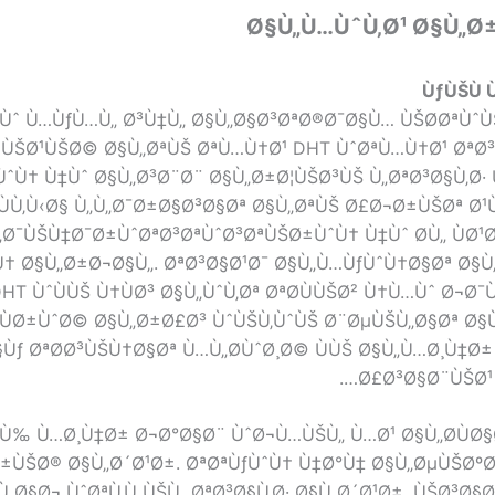
Ø§Ù„Ù…ÙˆÙ‚Ø¹ Ø§Ù„Ø
ÙƒÙŠÙ 
Ù‡Ùˆ Ù…ÙƒÙ…Ù„ Ø³Ù‡Ù„ Ø§Ù„Ø§Ø³ØªØ®Ø¯Ø§Ù… ÙŠØ­ØªÙ
ÙŠØ¹ÙŠØ© Ø§Ù„ØªÙŠ ØªÙ…Ù†Ø¹ DHT ÙˆØªÙ…Ù†Ø¹ ØªØ³Ø
Ù† Ù‡Ùˆ Ø§Ù„Ø³Ø¨Ø¨ Ø§Ù„Ø±Ø¦ÙŠØ³ÙŠ Ù„ØªØ³Ø§Ù‚Ø·
ÙÙ‚Ù‹Ø§ Ù„Ù„Ø¯Ø±Ø§Ø³Ø§Øª Ø§Ù„ØªÙŠ Ø£Ø¬Ø±ÙŠØª Ø¹
Ø¯ÙŠÙ‡Ø¯Ø±ÙˆØªØ³ØªÙˆØ³ØªÙŠØ±ÙˆÙ† Ù‡Ùˆ Ø­Ù„ ÙØ¹Ø
† Ø§Ù„Ø±Ø¬Ø§Ù„. ØªØ³Ø§Ø¹Ø¯ Ø§Ù„Ù…ÙƒÙˆÙ†Ø§Øª Ø§Ù„Ù
T ÙˆÙÙŠ Ù†ÙØ³ Ø§Ù„ÙˆÙ‚Øª ØªØ­ÙÙŠØ² Ù†Ù…Ùˆ Ø¬Ø¯
 ÙØ±ÙˆØ© Ø§Ù„Ø±Ø£Ø³ ÙˆÙŠÙ‚ÙˆÙŠ Ø¨ØµÙŠÙ„Ø§Øª Ø§Ù
ƒ ØªØ­Ø³ÙŠÙ†Ø§Øª Ù…Ù„Ø­ÙˆØ¸Ø© ÙÙŠ Ø§Ù„Ù…Ø¸Ù‡Ø± 
Ø£Ø³Ø§Ø¨ÙŠØ¹ 
Ù‰ Ù…Ø¸Ù‡Ø± Ø¬Ø°Ø§Ø¨ ÙˆØ¬Ù…ÙŠÙ„ Ù…Ø¹ Ø§Ù„Ø­ÙØ§Ø
±ÙŠØ® Ø§Ù„Ø´Ø¹Ø±. ØªØªÙƒÙˆÙ† Ù‡Ø°Ù‡ Ø§Ù„ØµÙŠØº
Ù„Ø§Ø¬ ÙˆØªÙ‚Ù„ÙŠÙ„ ØªØ³Ø§Ù‚Ø· Ø§Ù„Ø´Ø¹Ø±. ÙŠØ³Ø