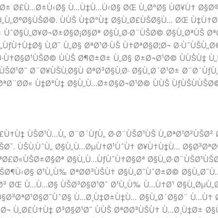
Ø± Ø£Ù…Ø±Ù‹Ø§ Ù…Ù‡Ù…Ù‹Ø§ ØŒ Ù„Ø°Ø§ ÙØ¥Ù† Ø§Ø
Ù„Ù„ØºØ§ÙŠØ©. ÙÙŠ Ù‡Ø°Ù‡ Ø§Ù„Ø£ÙŠØ§Ù… ØŒ Ù‡Ù†Ø
 ÙˆØ§Ù„Ø¥Ø¬Ø±Ø§Ø¡Ø§Øª Ø§Ù„Ø·Ø¨ÙŠØ© Ø§Ù„ØªÙŠ ØªØ
„ÙƒÙ†Ù‡Ø§ Ù‚Ø¯ Ù„Ø§ ØªØ¹Ø·ÙŠ Ù†ØªØ§Ø¦Ø¬ Ø·ÙˆÙŠÙ„Ø
Ù†Ø§Ø¹ÙŠØ© ÙÙŠ Ø¶Ø±Ø± Ù„Ø§ Ø±Ø¬Ø¹Ø© ÙÙŠÙ‡ Ù„Ù
ÙŠØ¹Ø¯ Ø¨Ø¥ÙŠÙ‚Ø§Ù ØªØ³Ø§Ù‚Ø· Ø§Ù„Ø´Ø¹Ø± Ø¨Ø´ÙƒÙ
ØªØ¨Ø­Ø« Ù‡Ø°Ù‡ Ø§Ù„Ù…Ø±Ø§Ø¬Ø¹Ø© ÙÙŠ ÙƒÙŠÙÙŠØ©
Ù†Ù‡ ÙŠØ¹Ù…Ù„ Ø¨Ø´ÙƒÙ„ Ø·Ø¨ÙŠØ¹ÙŠ Ù„ØªØ¹Ø²ÙŠØ² Ø
ÙŠØ¯. ÙŠÙ‚ÙˆÙ„ Ø§Ù„Ù…ØµÙ†Ø¹ÙˆÙ† Ø¥Ù†Ù‡Ù… Ø§Ø³Ø
ªØ£Ø«ÙŠØ±Ø§Øª Ø§Ù„Ù…ÙƒÙˆÙ†Ø§Øª Ø§Ù„Ø·Ø¨ÙŠØ¹ÙŠØ©
Ø£ÙŠØ¶Ù‹Ø§ Ø¹Ù„Ù‰ ØªØ­Ø³ÙŠÙ† Ø§Ù„Ø¯ÙˆØ±Ø© Ø§Ù„Ø¯
³ ØŒ Ù…Ù…Ø§ ÙŠØ³Ø§Ø¹Ø¯ Ø¹Ù„Ù‰ Ù…Ù†Ø¹ Ø§Ù„ØµÙ„Ø¹
§Ø³ØªØ¹Ø§Ø¯ÙˆØ§ Ù…Ø¸Ù‡Ø±Ù‡Ù… Ø§Ù„Ø´Ø§Ø¨ Ù…Ù† 
Ø¬ Ù„Ø£Ù†Ù‡ Ø³Ø§Ø¹Ø¯ ÙÙŠ ØªØ­Ø³ÙŠÙ† Ù…Ø¸Ù‡Ø± Ø