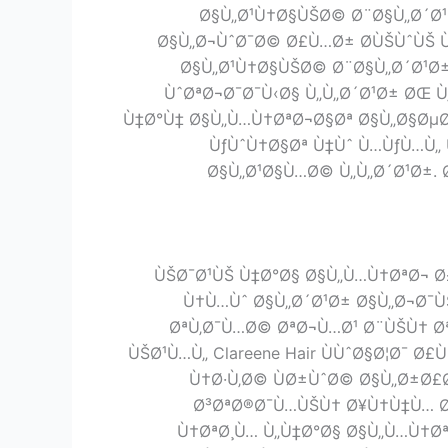
Ø§Ù„Ø¹Ù†Ø§ÙŠØ© Ø¨Ø§Ù„Ø´Ø¹
Ø§Ù„Ø¬ÙˆØ¯Ø© Ø£Ù…Ø± Ø­ÙŠÙˆÙŠ 
Ø§Ù„Ø¹Ù†Ø§ÙŠØ© Ø¨Ø§Ù„Ø´Ø¹Ø±
ÙˆØªØ¬Ø¯Ø¯Ù‹Ø§ Ù„Ù„Ø´Ø¹Ø± ØŒ Ù
Ù‡Ø°Ù‡ Ø§Ù„Ù…Ù†ØªØ¬Ø§Øª Ø§Ù„Ø§ØµØ·
ÙƒÙˆÙ†Ø§Øª Ù‡Ùˆ Ù…ÙƒÙ…Ù„ 
Ø§Ù„Ø¹Ø§Ù…Ø© Ù„Ù„Ø´Ø¹Ø±. 
ÙŠØ¯Ø¹ÙŠ Ù‡Ø°Ø§ Ø§Ù„Ù…Ù†ØªØ¬ Ø£
Ù†Ù…Ùˆ Ø§Ù„Ø´Ø¹Ø± Ø§Ù„Ø¬Ø¯
ØªÙ‚Ø¯Ù…Ø© ØªØ¬Ù…Ø¹ Ø¨ÙŠÙ† Ø
ÙŠØ¹Ù…Ù„ Clareene Hair ÙÙˆØ§Ø¦Ø¯ 
Ù†Ø·Ù‚Ø© ÙØ±ÙˆØ© Ø§Ù„Ø±Ø£Ø
Ø³ØªØ®Ø¯Ù…ÙŠÙ† Ø¥Ù†Ù‡Ù… Ø
Ù†ØªØ¸Ù… Ù„Ù‡Ø°Ø§ Ø§Ù„Ù…Ù†Øª