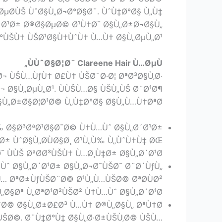
µØ­ÙŠ ÙˆØ§Ù„Ø¬Ø°Ø§Ø¨. ÙˆÙ‡Ø°Ø§ Ù„Ù‡
Ø´Ø¹Ø± Ø®Ø§ØµØ© Ø¹Ù†Ø¯ Ø§Ù„Ø±Ø¬Ø§Ù„
°ÙŠÙ† ÙŠØ¹Ø§Ù†ÙˆÙ† Ù…Ù† Ø§Ù„ØµÙ„Ø¹.
ÙÙˆØ§Ø¦Ø¯ Clareene Hair Ù…ØµÙ„
Ø¬ ÙŠÙ…ÙƒÙ† Ø£Ù† ÙŠØ¨Ø·Ø¦ ØªØ³Ø§Ù‚Ø·
Ø¬ Ø§Ù„ØµÙ„Ø¹. ÙÙŠÙ…Ø§ ÙŠÙ„ÙŠ Ø¨Ø¹Ø¶
§Ù„Ø±Ø§Ø¦Ø¹Ø© Ù„Ù‡Ø°Ø§ Ø§Ù„Ù…Ù†ØªØ¬:
„Ù‰ Ø§Ø³ØªØ¹Ø§Ø¯Ø© Ù†Ù…Ùˆ Ø§Ù„Ø´Ø¹Ø±
Ø± ÙˆØ§Ù„Ø­ÙØ§Ø¸ Ø¹Ù„Ù‰ Ù„ÙˆÙ†Ù‡ ØŒ
 ÙÙŠ ØªØ­Ø³ÙŠÙ† Ù…Ø¸Ù‡Ø± Ø§Ù„Ø´Ø¹Ø±.
Ùˆ Ø§Ù„Ø´Ø¹Ø± Ø§Ù„Ø¬Ø¯ÙŠØ¯ Ø¨Ø´ÙƒÙ„
Ù… ØªØ±ÙƒÙŠØ¨Ø© Ø¹Ù„Ù…ÙŠØ© ØªØ­ÙØ²
§Øª Ù„ØªØ¹Ø²ÙŠØ² Ù†Ù…Ùˆ Ø§Ù„Ø´Ø¹Ø±.
ÙˆØ© Ø§Ù„Ø±Ø£Ø³ Ù…Ù† Ø®Ù„Ø§Ù„ ØªÙ†Ø
ÙŠØ©. Ø¨Ù‡Ø°Ù‡ Ø§Ù„Ø·Ø±ÙŠÙ‚Ø© ÙŠÙ…