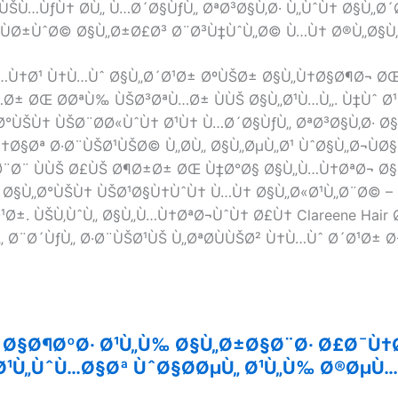
 ÙŠÙ…ÙƒÙ† Ø­Ù„ Ù…Ø´Ø§ÙƒÙ„ ØªØ³Ø§Ù‚Ø· Ù„ÙˆÙ† Ø§Ù„Ø´
ÙØ±ÙˆØ© Ø§Ù„Ø±Ø£Ø³ Ø¨Ø³Ù‡ÙˆÙ„Ø© Ù…Ù† Ø®Ù„Ø§Ù„
…Ù†Ø¹ Ù†Ù…Ùˆ Ø§Ù„Ø´Ø¹Ø± ØºÙŠØ± Ø§Ù„Ù†Ø§Ø¶Ø¬ ØŒ
Ø± ØŒ Ø­ØªÙ‰ ÙŠØ³ØªÙ…Ø± ÙÙŠ Ø§Ù„Ø¹Ù…Ù„. Ù‡Ùˆ Ø
°ÙŠÙ† ÙŠØ¨Ø­Ø«ÙˆÙ† Ø¹Ù† Ù…Ø´Ø§ÙƒÙ„ ØªØ³Ø§Ù‚Ø· Ø§
†Ø§Øª Ø·Ø¨ÙŠØ¹ÙŠØ© Ù„Ø­Ù„ Ø§Ù„ØµÙ„Ø¹ ÙˆØ§Ù„Ø¬ÙØ
³Ø¨Ø¨ ÙÙŠ Ø£ÙŠ Ø¶Ø±Ø± ØŒ Ù‡Ø°Ø§ Ø§Ù„Ù…Ù†ØªØ¬ 
 Ø§Ù„Ø°ÙŠÙ† ÙŠØ¹Ø§Ù†ÙˆÙ† Ù…Ù† Ø§Ù„Ø«Ø¹Ù„Ø¨Ø© – Ø
Ø¹Ø±. ÙŠÙ‚ÙˆÙ„ Ø§Ù„Ù…Ù†ØªØ¬ÙˆÙ† Ø£Ù† Clareene Hair
 Ø¨Ø´ÙƒÙ„ Ø·Ø¨ÙŠØ¹ÙŠ Ù„ØªØ­ÙÙŠØ² Ù†Ù…Ùˆ Ø´Ø¹Ø± Ø
! Ø§Ø¶ØºØ· Ø¹Ù„Ù‰ Ø§Ù„Ø±Ø§Ø¨Ø· Ø£Ø¯Ù†
Ø¹Ù„ÙˆÙ…Ø§Øª ÙˆØ§Ø­ØµÙ„ Ø¹Ù„Ù‰ Ø®ØµÙ… 50