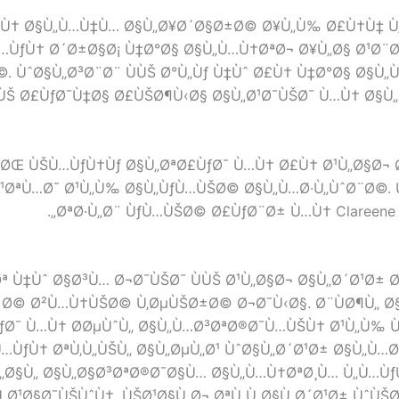
Ù† Ø§Ù„Ù…Ù‡Ù… Ø§Ù„Ø¥Ø´Ø§Ø±Ø© Ø¥Ù„Ù‰ Ø£Ù†Ù‡ Ù„Ø
Ù…ÙƒÙ† Ø´Ø±Ø§Ø¡ Ù‡Ø°Ø§ Ø§Ù„Ù…Ù†ØªØ¬ Ø¥Ù„Ø§ Ø¹Ø¨
 ÙˆØ§Ù„Ø³Ø¨Ø¨ ÙÙŠ Ø°Ù„Ùƒ Ù‡Ùˆ Ø£Ù† Ù‡Ø°Ø§ Ø§Ù„
ªÙŠ Ø£ÙƒØ¯Ù‡Ø§ Ø£ÙŠØ¶Ù‹Ø§ Ø§Ù„Ø¹Ø¯ÙŠØ¯ Ù…Ù† Ø§
ØŒ ÙŠÙ…ÙƒÙ†Ùƒ Ø§Ù„ØªØ£ÙƒØ¯ Ù…Ù† Ø£Ù† Ø¹Ù„Ø§Ø¬ Ø
Ø¹ØªÙ…Ø¯ Ø¹Ù„Ù‰ Ø§Ù„ÙƒÙ…ÙŠØ© Ø§Ù„Ù…Ø·Ù„ÙˆØ¨Ø©.
ØªØ·Ù„Ø¨ ÙƒÙ…ÙŠØ© Ø£ÙƒØ¨Ø± Ù…Ù† Clareene H
Øª Ù‡Ùˆ Ø§Ø³Ù… Ø¬Ø¯ÙŠØ¯ ÙÙŠ Ø¹Ù„Ø§Ø¬ Ø§Ù„Ø´Ø¹Ø±
Ø±Ø© Ø²Ù…Ù†ÙŠØ© Ù‚ØµÙŠØ±Ø© Ø¬Ø¯Ù‹Ø§. Ø¨ÙØ¶Ù„ 
ƒØ¯ Ù…Ù† Ø­ØµÙˆÙ„ Ø§Ù„Ù…Ø³ØªØ®Ø¯Ù…ÙŠÙ† Ø¹Ù„Ù‰ Ù
ŠÙ…ÙƒÙ† ØªÙ‚Ù„ÙŠÙ„ Ø§Ù„ØµÙ„Ø¹ ÙˆØ§Ù„Ø´Ø¹Ø± Ø§Ù„Ù…
„Ø§Ù„ Ø§Ù„Ø§Ø³ØªØ®Ø¯Ø§Ù… Ø§Ù„Ù…Ù†ØªØ¸Ù… Ù„Ù…ÙƒÙ…
Ø¹Ø§Ø¯ÙŠÙˆÙ†. ÙŠØ¹Ø§Ù„Ø¬ ØªÙ„Ù Ø§Ù„Ø´Ø¹Ø± ÙˆÙŠØ