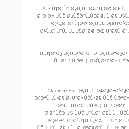
ÙÙŠ Ù‡Ø°Ù‡ Ø§Ù„Ù…Ø±Ø­Ù„Ø© ØŒ Ù…
Ø³Ø¹Ø± ÙÙŠ ØµÙŠØ¯Ù„ÙŠØ©. Ù„Ø§ ÙŠ
Ø§Ù„Ø´Ø±ÙƒØ© Ø§Ù„Ù…ØµÙ†Ø¹Ø©.
Ø§Ù„Ø³ÙˆÙ‚. Ù…ÙŠØ²Ø© ØŒ ÙˆØ§Ù„Ø
Ù„Ù‡Ø°Ø§ Ø§Ù„Ø³Ø¨Ø¨ Ø¨Ø§Ù„Ø°Ø§Øª 
Ù…Ø´ÙƒÙ„ØªÙƒ. Ø§Ù„Ø³Ø¹Ø± ÙŠ
Clareene Hair Ø§Ù„Ù…Ø±Ø§Ø¬Ø¹Ø§
Ø§Ø³Ù…Ù‹Ø§ Ø«ÙˆØ±ÙŠÙ‹Ø§ ÙÙŠ ÙØª
Ø¶Ù…Ù†Ø© ÙÙŠÙ‡ Ù„Ù„ØªØ£Ù
Ø·Ø¨ÙŠØ¹ÙŠ ÙÙŠ ÙˆÙ‚Øª Ø£Ù‚Ù„. Ù
ÙØ§Ø¬Ø¦ Ø¨Ø³Ù‡ÙˆÙ„Ø© Ù…Ù† Ø®Ù
ÙŠÙ‚ÙˆÙ„ Ø§Ù„Ù…Ø³ØªØ®Ø¯Ù…ÙˆÙ† Ø§Ù„