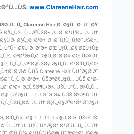
±Ø³Ù…ÙŠ:
www.ClareeneHair.com
ÙŠØ¹Ù…Ù„ Clareene Hair Ø´Ø§Ù…Ø¨Ùˆ ØŸ
ˆÙŠ Ø¹Ù„Ù‰ Ù…Ø²ÙŠØ¬ Ù…Ø¨ØªÙƒØ± Ù…Ù†
§Ù‚Ø· Ø§Ù„Ø´Ø¹Ø± Ø¨Ø´ÙƒÙ„ ÙƒØ¨ÙŠØ±.
 Ù„ÙˆÙ† Ø§Ù„Ø´Ø¹Ø± ØŒ ÙƒÙ…Ø§ Ø£Ù†Ù‡
Ù„Ù‰ ØªØ³Ø§Ù‚Ø· Ø§Ù„Ø´Ø¹Ø± ØŒ ÙØ¥Ù†
§Ù„ Ù„Ù„Ù‚Ø¶Ø§ÙŠØ§ Ø§Ù„Ù…ØªØ¹Ù„Ù‚Ø©
†Ø´Ø·Ø© ÙÙŠ Clareene Hair ÙÙˆØ§Ø¦Ø¯
ÙŠØ¯ Ù„Ù„Ø´Ø¹Ø±. ÙŠØ³Ø§Ù‡Ù… ÙÙŠ ØªØ­
„Ø´Ø¹Ø± Ø£ÙŠØ¶Ù‹Ø§. ÙŠÙ‚ÙˆÙ„ Ø§Ù„Ù…
Ø§Ù„Ø¹Ø§Ù… Ù„Ù„Ø´Ø¹Ø± ÙÙŠ ØºØ¶ÙˆÙ†
Ù‚Ù„ÙŠÙ„Ø© Ù…Ù† Ø§Ù„Ø§Ø³ØªØ®Ø¯Ø§Ù….
¸ Ø¹Ù„Ù‰ Ø§Ù„Ù„ÙˆÙ† Ø§Ù„Ø·Ø¨ÙŠØ¹ÙŠ.
Ø© Ù…Ù† Ù…ÙƒÙˆÙ†Ø§Øª ØªØ¹Ù…Ù„ Ù…Ù†
§Ø¹Ø¯ Ø¹Ù„Ù‰ ØªÙ‚ÙˆÙŠØ© ÙˆØªØºØ°ÙŠØ©