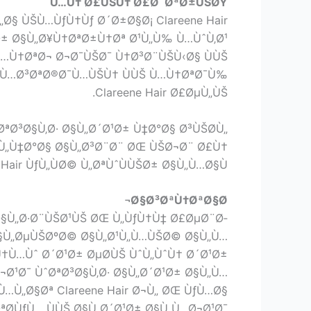
Ù…Ù† Ø£ÙŠÙ† Ø£Ø´ØªØ±ÙŠØŸ
§ ÙŠÙ…ÙƒÙ†Ùƒ Ø´Ø±Ø§Ø¡ Clareene Hair
Ø± Ø§Ù„Ø¥Ù†ØªØ±Ù†Øª Ø¹Ù„Ù‰ Ù…ÙˆÙ‚Ø¹
Ù…Ù†ØªØ¬ Ø¬Ø¯ÙŠØ¯ Ù†Ø³Ø¨ÙŠÙ‹Ø§ ÙÙŠ
Ù„Ù…Ø³ØªØ®Ø¯Ù…ÙŠÙ† ÙÙŠ Ù…Ù†ØªØ¯Ù‰
Clareene Hair Ø£ØµÙ„ÙŠ.
ªØ³Ø§Ù‚Ø· Ø§Ù„Ø´Ø¹Ø± Ù‡Ø°Ø§ Ø³ÙŠØ­Ù„
 Ù„Ù‡Ø°Ø§ Ø§Ù„Ø³Ø¨Ø¨ ØŒ ÙŠØ¬Ø¨ Ø£Ù†
air ÙƒÙ„ÙØ© Ù„ØªÙˆÙÙŠØ± Ø§Ù„Ù…Ø§Ù„.
Ø§Ø³ØªÙ†ØªØ§Ø¬
 Ø§Ù„Ø·Ø¨ÙŠØ¹ÙŠ ØŒ Ù„ÙƒÙ†Ù‡ Ø£ØµØ¨Ø­
Ø§Ù„ØµÙŠØºØ© Ø§Ù„Ø¹Ù„Ù…ÙŠØ© Ø§Ù„Ù…
†Ù…Ùˆ Ø´Ø¹Ø± ØµØ­ÙŠ ÙˆÙ„ÙˆÙ† Ø´Ø¹Ø±
Ø¬Ø¹Ø¯ ÙˆØªØ³Ø§Ù‚Ø· Ø§Ù„Ø´Ø¹Ø± Ø§Ù„Ù…
Ù„Ø§Øª Clareene Hair Ø¬Ù„ ØŒ ÙƒÙ…Ø§
ªØ­ÙƒÙ… ÙÙŠ Ø§Ù„Ø´Ø¹Ø± Ø§Ù„Ù…Ø¬Ø¹Ø¯