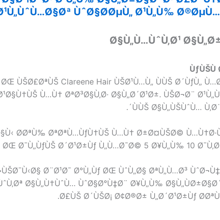
Ø¹Ù„ÙˆÙ…Ø§Øª ÙˆØ§Ø­ØµÙ„ Ø¹Ù„Ù‰ Ø®ØµÙ… 50
Ø§Ù„Ù…ÙˆÙ‚Ø¹ Ø§Ù„Ø
ÙƒÙŠÙ
ØŒ ÙŠØ£ØªÙŠ Clareene Hair ÙŠØ¹Ù…Ù„ ÙÙŠ Ø´ÙƒÙ„ Ù
¹Ø§Ù†ÙŠ Ù…Ù† ØªØ³Ø§Ù‚Ø· Ø§Ù„Ø´Ø¹Ø±. ÙŠØ¬Ø¨ Ø¹Ù„
ÙÙŠ Ø§Ù„ÙŠÙˆÙ… Ù‚Ø
Ø§Ù‹ Ø­ØªÙ‰ ØªØªÙ…ÙƒÙ†ÙŠ Ù…Ù† Ø±Ø¤ÙŠØ© Ù…Ù†Ø·Ù‚
Œ Ø¯Ù„ÙƒÙŠ Ø´Ø¹Ø±Ùƒ Ù„Ù…Ø¯Ø© 5 Ø¥Ù„Ù‰ 10 Ø¯Ù‚Ø§Ø¦
¬ÙŠØ¯Ù‹Ø§ Ø¨Ø¹Ø¯ Ø°Ù„Ùƒ ØŒ ÙˆÙ„Ø§ ØªÙ„Ù…Ø³ ÙˆØ¬Ù
ˆÙ‚Øª Ø§Ù„Ù†ÙˆÙ… ÙˆØ§Ø°Ù‡Ø¨ Ø¥Ù„Ù‰ Ø§Ù„ÙØ±Ø§Ø´. 
Ø£ÙŠ Ø´ÙŠØ¡ Ø¢Ø®Ø± Ù„Ø´Ø¹Ø±Ùƒ Ø­Øª