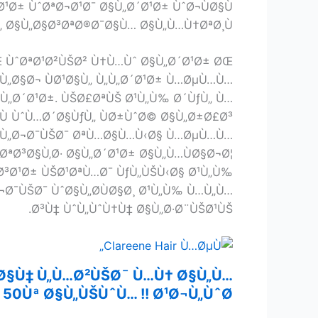
Ø¹Ø± ÙˆØªØ¬Ø¹Ø¯ Ø§Ù„Ø´Ø¹Ø± ÙˆØ¬ÙØ§Ù
 Ø§Ù„Ø§Ø³ØªØ®Ø¯Ø§Ù… Ø§Ù„Ù…Ù†ØªØ¸Ù…!
 ÙˆØªØ¹Ø²ÙŠØ² Ù†Ù…Ùˆ Ø§Ù„Ø´Ø¹Ø± ØŒ
¹Ù„Ø§Ø¬ ÙØ¹Ø§Ù„ Ù„Ù„Ø´Ø¹Ø± Ù…ØµÙ…Ù…
Ù„Ø´Ø¹Ø±. ÙŠØ£ØªÙŠ Ø¹Ù„Ù‰ Ø´ÙƒÙ„ Ù…
§Ù ÙˆÙ…Ø´Ø§ÙƒÙ„ ÙØ±ÙˆØ© Ø§Ù„Ø±Ø£Ø³
Ø§Ù„Ø¬Ø¯ÙŠØ¯ ØªÙ…Ø§Ù…Ù‹Ø§ Ù…ØµÙ…Ù…
ªØ³Ø§Ù‚Ø· Ø§Ù„Ø´Ø¹Ø± Ø§Ù„Ù…ÙØ§Ø¬Ø¦
 Ø³Ø¹Ø± ÙŠØ¹ØªÙ…Ø¯ ÙƒÙ„ÙŠÙ‹Ø§ Ø¹Ù„Ù‰
¬Ø¯ÙŠØ¯ ÙˆØ§Ù„Ø­ÙØ§Ø¸ Ø¹Ù„Ù‰ Ù…Ù„Ù…
Ø³Ù‡ ÙˆÙ„ÙˆÙ†Ù‡ Ø§Ù„Ø·Ø¨ÙŠØ¹ÙŠ.
Ø§Ù‡ Ù„Ù…Ø²ÙŠØ¯ Ù…Ù† Ø§Ù„Ù…
Ùª Ø§Ù„ÙŠÙˆÙ… !! Ø¹Ø¬Ù„ÙˆØ§ !!