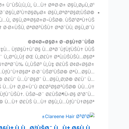
Ø± ÙˆÙŠÙ‚Ù„Ù„ Ù…Ù† Ø®Ø·Ø± Ø§Ù„ØµÙ„Ø¹.
¸ Ø¨Ø§Ù„Ø¹Ù†Ø§ØµØ± Ø§Ù„ØºØ°Ø§Ø¦ÙŠØ©
§Ù…Ù„ Ø§Ù„Ø®Ø§Ø±Ø¬ÙŠØ©. ÙŠØ¹ØªÙ†ÙŠ
 Ø·Ø±ÙŠÙ‚ ØªØ­Ø³ÙŠÙ† ØªØ¯ÙÙ‚ Ø§Ù„Ø¯Ù….
Ø¢Ø«Ø§Ø± Ø¬Ø§Ù†Ø¨ÙŠØ©
‡Ù… ÙƒØ§Ù†ÙˆØ§ Ù…ØªØ´ÙƒÙƒÙŠÙ† ÙÙŠ
¨ Ù„Ø°Ù„Ùƒ ØŒ Ù„Ø£Ù† ØªÙ‚ÙŠÙŠÙ…Ø§Øª
…Ù†ØªØ¯Ù‰ Ù„ÙŠØ³ Ù„Ù‡ Ø£ÙŠ Ø¢Ø«Ø§Ø±
Ù…ÙƒÙˆÙ†Ø§Øª Ø·Ø¨ÙŠØ¹ÙŠØ© ØªÙ…Ø§Ù…
¸Ø© Ø£Ùˆ Ù…ÙˆØ§Ø¯ Ù…Ø§Ù„Ø¦Ø© Ø£Ùˆ Ù…
Š Ù…Ù† Ø¸Ø±ÙˆÙ Ø£Ø³Ø§Ø³ÙŠØ© ÙÙ…Ù†
ªÙƒÙˆÙŠÙ†. ÙŠØ¬Ø¨ Ø£ÙŠØ¶Ù‹Ø§ Ø¹Ø¯Ù…
© Ù…Ù† Ø£ÙŠ Ù…Ù† Ø§Ù„Ù…ÙƒÙˆÙ†Ø§Øª.
Ø§Ù‡ Ù„Ù…Ø²ÙŠØ¯ Ù…Ù† Ø§Ù„Ù…