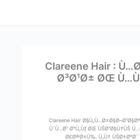
Clareene Hair : 
Ø³Ø¹Ø± ØŒ Ù…Ù
Clareene Hair Ø§Ù„Ù…Ø±Ø§Ø¬Ø¹Ø§
ÙˆÙ…Ø¹ Ø°Ù„Ùƒ ØŒ ÙŠØ¹Ø§Ù†ÙŠ Ù…
Ø£Ø®Ø±Ù‰. Ù„Ù† ÙŠØ±ØºØ¨ Ø