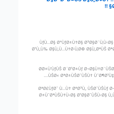
ÙƒÙ…Ø§ Ø°ÙƒØ±Ù†Ø§ Ø³Ø§Ø¨Ù‚Ù‹Ø§ 
Ø¹Ù„Ù‰ Ø§Ù„Ù…Ù†Ø·Ù‚Ø© Ø§Ù„ØªÙŠ ØªØ
Ø­Ø±Ù‘ÙƒÙŠ Ø´Ø¹Ø±Ùƒ Ø¬Ø§Ù†Ø¨ÙŠ
ÙŠØ« ØªØ±ÙŠØ¯ÙŠÙ† ÙˆØ¶Ø¹Ù‡ Ø
ØªØ£ÙƒØ¯ Ù…Ù† ØºØ³Ù„ ÙŠØ¯ÙŠÙƒ Ø
Ø±ÙˆØªÙŠÙ†Ù‹Ø§ Ø¹Ø§Ø¯ÙŠÙ‹Ø§ Ù„Ù