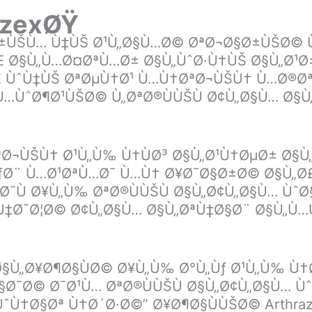
azexØŸ
ƒØ±ÙŠÙ… Ù‡ÙŠ Ø¹Ù„Ø§Ù…Ø© ØªØ¬Ø§Ø±ÙŠØ© 
Œ Ø§Ù„Ù…Ø¤ØªÙ…Ø± Ø§Ù„ÙˆØ·Ù†ÙŠ Ø§Ù„Ø¹Ø±
 ÙˆÙ‡ÙŠ ØªØµÙ†Ø¹ Ù…Ù†ØªØ¬ÙŠÙ† Ù…Ø®Øª
„Ù…ÙˆØ¶Ø¹ÙŠØ© Ù„ØªØ®ÙÙŠÙ Ø¢Ù„Ø§Ù… Ø§Ù
Ø¬ÙŠÙ† Ø¹Ù„Ù‰ Ù†ÙØ³ Ø§Ù„Ø¹Ù†ØµØ± Ø§Ù„Ù
ƒØ¨ Ù…Ø¹ØªÙ…Ø¯ Ù…Ù† Ø¥Ø¯Ø§Ø±Ø© Ø§Ù„
Ù‡Ø¯Ù Ø¥Ù„Ù‰ ØªØ®ÙÙŠÙ Ø§Ù„Ø¢Ù„Ø§Ù… Ù
‡Ø¯Ø¦Ø© Ø¢Ù„Ø§Ù… Ø§Ù„ØªÙ‡Ø§Ø¨ Ø§Ù„Ù…Ù
Ø§Ù„Ø¥Ø¶Ø§ÙØ© Ø¥Ù„Ù‰ Ø°Ù„Ùƒ Ø¹Ù„Ù‰ Ù
¯Ø© Ø¯Ø¹Ù… ØªØ®ÙÙŠÙ Ø§Ù„Ø¢Ù„Ø§Ù… Ùˆ
ÙˆÙ†Ø§Øª Ù†Ø´Ø·Ø©” Ø¥Ø¶Ø§ÙÙŠØ© Arthra