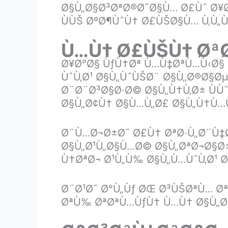
Ø§Ù„Ø§Ø³ØªØ®Ø¯Ø§Ù… Ø£Ùˆ Ø¥
ÙÙŠ ØºØ¶ÙˆÙ† Ø£ÙŠØ§Ù… Ù‚Ù„
Ù…Ù† Ø£ÙŠÙ† ØªØ
Ø¥Ø°Ø§ ÙƒÙ†Øª Ù…Ù‡ØªÙ…Ù‹Ø§ 
ÙˆÙ‚Ø¹ Ø§Ù„ÙˆÙŠØ¨ Ø§Ù„Ø®Ø§
Ø¨Ø¨Ø³Ø§Ø·Ø© Ø§Ù„Ù†Ù‚Ø± ÙÙˆ
Ø§Ù„Ø¢Ù† Ø§Ù…Ù„Ø£ Ø§Ù„Ù†Ù…Ù
Ø¨Ù…Ø¬Ø±Ø¯ Ø£Ù† ØªØ·Ù„Ø¨Ù‡Ø
Ø§Ù„Ø¹Ù„Ø§Ù…Ø© Ø§Ù„ØªØ¬Ø§Ø±
Ù†ØªØ¬ Ø¹Ù„Ù‰ Ø§Ù„Ù…ÙˆÙ‚Ø¹ 
Ø¨Ø¹Ø¯ Ø°Ù„Ùƒ ØŒ Ø³ÙŠØªÙ… 
ØªÙ‰ ØªØªÙ…ÙƒÙ† Ù…Ù† Ø§Ù„Ø¨Ø