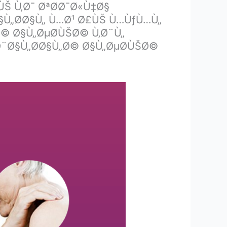
Š Ù‚Ø¯ ØªØ­Ø¯Ø«Ù‡Ø§
Ù„Ø­Ø§Ù„ Ù…Ø¹ Ø£ÙŠ Ù…ÙƒÙ…Ù„
© Ø§Ù„ØµØ­ÙŠØ© Ù‚Ø¨Ù„
Ø¨Ø§Ù„Ø­Ø§Ù„Ø© Ø§Ù„ØµØ­ÙŠØ©