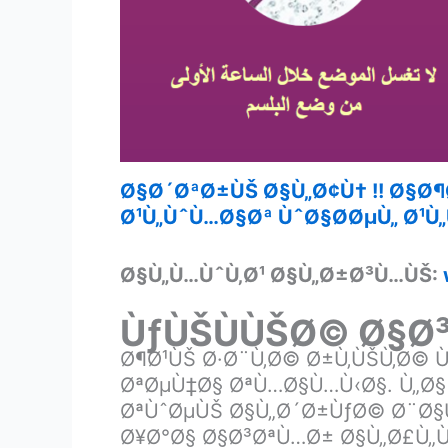
Ø§Ø´ØªØ±ÙŠ Ø§Ù„Ø¢Ù† !! Ø§Ø
Ø¹Ù„ÙˆÙ…Ø§Øª ÙˆØ§Ø­ØµÙ„ Ø¹Ù„
Ø§Ù„Ù…ÙˆÙ‚Ø¹ Ø§Ù„Ø±Ø³Ù…ÙŠ:
ÙƒÙŠÙÙŠØ© Ø§Ø
Ø¶Ø¹ÙŠ Ø·Ø¨Ù‚Ø© Ø±Ù‚ÙŠÙ‚Ø© 
ØªØµÙ‡Ø§ ØªÙ…Ø§Ù…Ù‹Ø§. Ù„Ø§
ØªÙˆØµÙŠ Ø§Ù„Ø´Ø±ÙƒØ© Ø¨Ø§Ù
Ø¥Ø°Ø§ Ø§Ø³ØªÙ…Ø± Ø§Ù„Ø£Ù„Ù