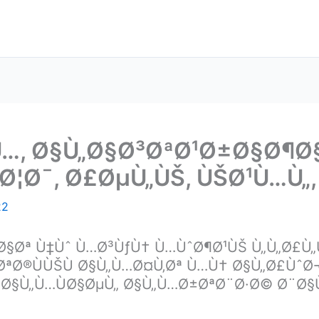
ŠÙ…, Ø§Ù„Ø§Ø³ØªØ¹Ø±Ø§Ø¶Ø§
Ø¦Ø¯, Ø£ØµÙ„ÙŠ, ÙŠØ¹Ù…Ù„,
22
¶Ø§Øª Ù‡Ùˆ Ù…Ø³ÙƒÙ† Ù…ÙˆØ¶Ø¹ÙŠ Ù„Ù„Ø£Ù
ªØ®ÙÙŠÙ Ø§Ù„Ù…Ø¤Ù‚Øª Ù…Ù† Ø§Ù„Ø£ÙˆØ
ˆØ§Ù„Ù…ÙØ§ØµÙ„ Ø§Ù„Ù…Ø±ØªØ¨Ø·Ø© Ø¨Ø§