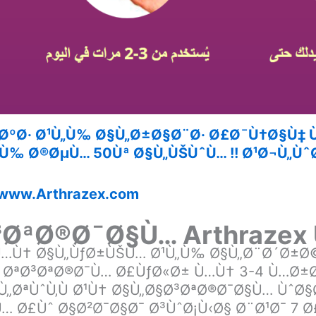
¶ØºØ· Ø¹Ù„Ù‰ Ø§Ù„Ø±Ø§Ø¨Ø· Ø£Ø¯Ù†Ø§Ù‡ 
Ù‰ Ø®ØµÙ… 50Ùª Ø§Ù„ÙŠÙˆÙ… !! Ø¹Ø¬Ù„ÙˆØ
www.Arthrazex.com
³ØªØ®Ø¯Ø§Ù… Arthraze
Ù…Ù† Ø§Ù„ÙƒØ±ÙŠÙ… Ø¹Ù„Ù‰ Ø§Ù„Ø¨Ø´Ø±Ø
 ØªØ³ØªØ®Ø¯Ù… Ø£ÙƒØ«Ø± Ù…Ù† 3-4 Ù…Ø±Ø
„ØªÙˆÙ‚Ù Ø¹Ù† Ø§Ù„Ø§Ø³ØªØ®Ø¯Ø§Ù… ÙˆØ
… Ø£Ùˆ Ø§Ø²Ø¯Ø§Ø¯ Ø³ÙˆØ¡Ù‹Ø§ Ø¨Ø¹Ø¯ 7