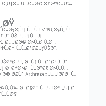
Ù† Ø¸Ù‡Ø± Ù…Ø±Ø© Ø£Ø®Ø±Ù‰
„ØŸ
Ø´Ø±Ø§Ø¦Ù‡ Ù…Ù† Ø®Ù„Ø§Ù„ Ù…
Ø£Ùˆ ÙŠÙ…ÙƒÙ†Ùƒ
 ØµÙØ­Ø© Ø§Ù„Ø·Ù„Ø¨.
†Ù‚Ø± Ù„Ù„ØªØ£ÙƒÙŠØ¯.
 ÙŠØªØµÙ„ Ø¨Ùƒ Ù…Ø´ØºÙ„Ùˆ
ƒ Ø´Ø±Ø§Ø¡ Ù‡Ø°Ø§ Ø§Ù„Ù…
Ø© Ø£Ùˆ ArthrazexÙ…Ù‚Ø§Ø¨Ù„
Ø¥Ù„Ù‰ Ø¨Ø§Ø¨ Ù…Ù†Ø²Ù„Ùƒ Ø­
ƒÙ„ÙØ©