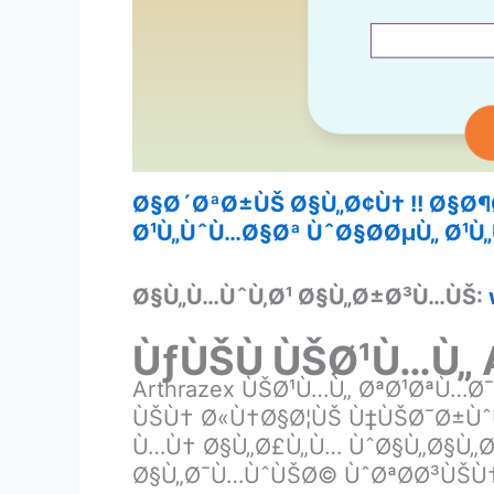
Ø§Ø´ØªØ±ÙŠ Ø§Ù„Ø¢Ù† !! Ø§Ø
Ø¹Ù„ÙˆÙ…Ø§Øª ÙˆØ§Ø­ØµÙ„ Ø¹Ù„
Ø§Ù„Ù…ÙˆÙ‚Ø¹ Ø§Ù„Ø±Ø³Ù…ÙŠ:
ÙƒÙŠÙ ÙŠØ¹Ù…Ù„ 
Arthrazex ÙŠØ¹Ù…Ù„ ØªØ¹ØªÙ…Ø
ÙŠÙ† Ø«Ù†Ø§Ø¦ÙŠ Ù‡ÙŠØ¯Ø±ÙˆÙ
Ù…Ù† Ø§Ù„Ø£Ù„Ù… ÙˆØ§Ù„Ø§Ù„
Ø§Ù„Ø¯Ù…ÙˆÙŠØ© ÙˆØªØ­Ø³ÙŠÙ†