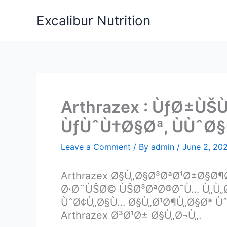
Skip
Excalibur Nutrition
to
content
Arthrazex : ÙƒØ±Ù
ÙƒÙˆÙ†Ø§Øª, ÙÙˆØ§
Leave a Comment
/ By
admin
/
June 2, 20
Arthrazex Ø§Ù„Ø§Ø³ØªØ¹Ø±Ø§Ø
Ø·Ø¨ÙŠØ© ÙŠØ³ØªØ®Ø¯Ù… Ù„Ù„Ø
ÙˆØ¢Ù„Ø§Ù… Ø§Ù„Ø¹Ø¶Ù„Ø§Øª Ù
Arthrazex Ø³Ø¹Ø± Ø§Ù„Ø¬Ù„.