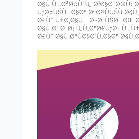
Ø§Ù„Ù…Ø³Ø¤ÙˆÙ„ Ø¹Ø§Ø¯Ø©Ù‹ Ø¹
ÙƒØ±ÙŠÙ…Ø§Øª ØªØ®ÙÙŠÙ Ø§Ù
Ø£Ùˆ Ù†Ø¸Ø§Ù… Ø¬Ø¯ÙŠØ¯ ØŒ 
Ø§Ù„Ø¨Ø¯Ø¡ Ù„Ù„ØªØ£ÙƒØ¯ Ù…Ù†
Ø£Ùˆ Ø§Ù„ØªÙØ§Ø¹Ù„Ø§Øª Ø§Ù„