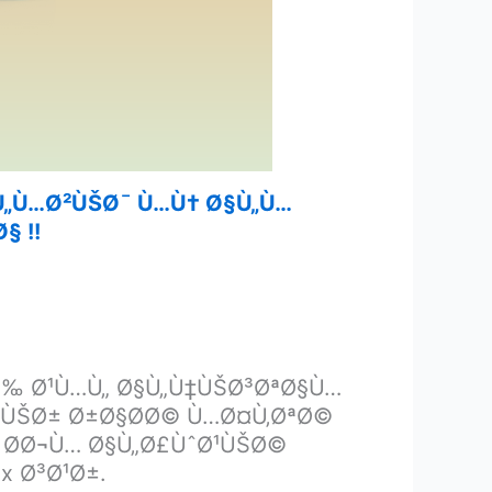
Ù„Ù…Ø²ÙŠØ¯ Ù…Ù† Ø§Ù„Ù…
§ !!
Ù„Ù‰ Ø¹Ù…Ù„ Ø§Ù„Ù‡ÙŠØ³ØªØ§Ù…
ÙŠØ± Ø±Ø§Ø­Ø© Ù…Ø¤Ù‚ØªØ©
 Ø­Ø¬Ù… Ø§Ù„Ø£ÙˆØ¹ÙŠØ©
x Ø³Ø¹Ø±.