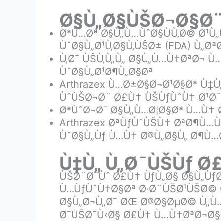
Ø§Ù„Ø§ÙŠØ¬Ø§Ø
ØªÙ…Øª Ø§Ù„Ù…ÙˆØ§ÙÙ‚Ø© Ø¹Ù
ÙˆØ§Ù„Ø¹Ù‚Ø§Ù‚ÙŠØ± (FDA) Ù„Ø
Ù‚Ø¯ ÙŠÙ‚Ù„Ù„ Ø§Ù„Ù…Ù†ØªØ¬ Ù
ÙˆØ§Ù„Ø¹Ø¶Ù„Ø§Øª
Arthrazex Ù…Ø±Ø§Ø¬Ø¹Ø§Øª Ù‡
ÙˆÙŠØ¬Ø¨ Ø£Ù† ÙŠÙƒÙˆÙ† Ø¹Ø¯
ØªÙˆØ¬Ø¯ Ø§Ù„Ù…Ø¦Ø§Øª Ù…Ù† 
Arthrazex ØªÙƒÙˆÙŠÙ† ØªØ¶Ù…
ÙˆØ§Ù„Ùƒ Ù…Ù† Ø®Ù„Ø§Ù„ Ø¶Ù…
Ù‡Ù„ Ù„Ø¯ÙŠÙƒ 
ÙŠØ¨Ø¯Ùˆ Ø£Ù† ÙƒÙ„Ø§ Ø§Ù„Ù
Ù…ÙƒÙˆÙ†Ø§Øª Ø·Ø¨ÙŠØ¹ÙŠØ© 
Ø§Ù„Ø¬Ù„Ø¯ ØŒ Ø®Ø§ØµØ© Ù„Ù…
Ø¯ÙŠØ¯Ù‹Ø§ Ø£Ù† Ù…Ù†ØªØ¬Ø§Ø