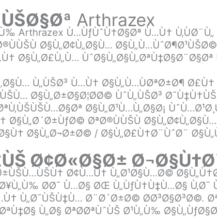
¨ÙŠØ§Øª
Arthrazex
„Ù‰ Arthrazex Ù…ÙƒÙˆÙ†Ø§Øª Ù…Ù† Ù‚ÙØ¨
ªØ®ÙÙŠÙ Ø§Ù„Ø¢Ù„Ø§Ù… Ø§Ù„Ù…ÙˆØ¶Ø¹ÙŠØ©
…Ù† Ø§Ù„Ø£Ù„Ù… ÙˆØ§Ù„Ø§Ù„ØªÙ‡Ø§Ø¨Ø§Øª 
Ù„Ø§Ù… Ù„ÙŠØ³ Ù…Ù† Ø§Ù„Ù…ÙØªØ±Ø¶ Ø£Ù†
ÙŠÙ… Ø§Ù„Ø±Ø§Ø¦Ø­Ø© ÙˆÙ„ÙŠØ³ Ø¯Ù‡Ù†ÙŠ
ØªÙ‚ÙŠÙŠÙ…Ø§Øª Ø§Ù„Ø¹Ù…Ù„Ø§Ø¡ ÙˆÙ…Ø¹
Ù† Ø§Ù„Ø´Ø±ÙƒØ© ØªØ®ÙÙŠÙ Ø§Ù„Ø¢Ù„Ø§Ù
Ø§Ù† Ø§Ù„Ø¬Ø±Ø© / Ø§Ù„Ø£Ù†Ø¨ÙˆØ¨ Ø§Ù„
Ø£ÙŠ Ø¢Ø«Ø§Ø± Ø¬Ø§Ù†
ƒØ±ÙŠÙ…ÙŠÙ† Ø¢Ù…Ù† Ù„Ø¹Ø§Ù…Ø© Ø§Ù„Ù†Ø
Ø¥Ù„Ù‰ Ø­Ø¯ Ù…Ø§ ØŒ Ù„ÙƒÙ†Ù‡Ù…Ø§ Ù‚Ø¯
Ù† Ù„Ø¯ÙŠÙ‡Ù… Ø¨Ø´Ø±Ø© Ø­Ø³Ø§Ø³Ø©. Ø
ªÙ‡Ø§ Ù„Ø§ ØªØ­ØªÙˆÙŠ Ø¹Ù„Ù‰ Ø§Ù„ÙƒØ§