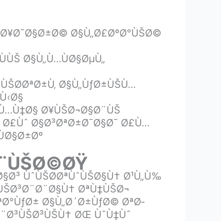
Ù„ Ø¥Ø¯Ø§Ø±Ø© Ø§Ù„Ø£ØºØ°ÙŠØ©
ÙÙŠ Ø§Ù„Ù…ÙØ§ØµÙ„
 ÙŠØ­ØªØ±Ù‚ Ø§Ù„ÙƒØ±ÙŠÙ…
Ù‹Ø§
Ø¸Ù…Ù‡Ø§ Ø¥ÙŠØ¬Ø§Ø¨ÙŠ
… Ø£Ùˆ Ø§Ø³ØªØ±Ø¯Ø§Ø¯ Ø£Ù…
ÙØ§Ø±Øº
Ø¨ÙŠØ©ØŸ
§Ø³ ÙˆÙŠØ­ØªÙˆÙŠØ§Ù† Ø¹Ù„Ù‰
 ÙŠØ³Ø¨Ø¨Ø§Ù† ØªÙ‡ÙŠØ¬
ªØ°ÙƒØ± Ø§Ù„Ø´Ø±ÙƒØ© ØªØ­
Ø¨Ø³ÙŠØ³ÙŠÙ† ØŒ ÙˆÙ‡Ùˆ