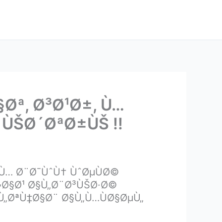
Øª, Ø³Ø¹Ø±, Ù…
 ÙŠØ´ØªØ±ÙŠ !!
„Ù… Ø¨Ø¯ÙˆÙ† ÙˆØµÙØ©
¬Ø§Ø¹ Ø§Ù„Ø¨Ø³ÙŠØ·Ø©
Ù„ØªÙ‡Ø§Ø¨ Ø§Ù„Ù…ÙØ§ØµÙ„