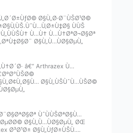
Ù„Ø´Ø±ÙƒØ© Ø§Ù„Ø·Ø¨ÙŠØ¹Ø©
Ø§Ù‚ÙŠ.ÙˆÙ…Ù‚Ø±Ù‡Ø§ ÙÙŠ
Ù„ÙÙŠÙ† Ù…Ù† Ù…Ù†ØªØ¬Ø§Øª
„ØªÙ‡Ø§Ø¨ Ø§Ù„Ù…ÙØ§ØµÙ„
†Ø´Ø· â€“ Arthrazex Ù…
Ø£ØºØ°ÙŠØ©
ˆØ§Ù„Ø¢Ù„Ø§Ù… Ø§Ù„ÙŠÙˆÙ…ÙŠØ©
Ø§ØµÙ„
†Ø¨Ø§ØªØ§Øª ÙˆÙÙŠØªØ§Ù…
ØµØ­Ø© Ø§Ù„Ù…ÙØ§ØµÙ„ ØŒ
zex Ø³Ø¹Ø± Ø§Ù„ÙƒØ±ÙŠÙ….