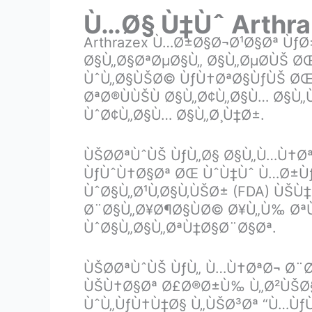
Ù…Ø§ Ù‡Ùˆ Arthr
Arthrazex Ù…Ø±Ø§Ø¬Ø¹Ø§Øª Ù
Ø§Ù„Ø§ØªØµØ§Ù„ Ø§Ù„ØµØ­ÙŠ Ø
ÙˆÙ„Ø§ÙŠØ© ÙƒÙ†ØªØ§ÙƒÙŠ ØŒ
ØªØ®ÙÙŠÙ Ø§Ù„Ø¢Ù„Ø§Ù… Ø§Ù
ÙˆØ¢Ù„Ø§Ù… Ø§Ù„Ø¸Ù‡Ø±.
ÙŠØ­ØªÙˆÙŠ ÙƒÙ„Ø§ Ø§Ù„Ù…Ù†Øª
ÙƒÙˆÙ†Ø§Øª ØŒ ÙˆÙ‡Ùˆ Ù…Ø±Ù
ÙˆØ§Ù„Ø¹Ù‚Ø§Ù‚ÙŠØ± (FDA) ÙŠ
Ø¨Ø§Ù„Ø¥Ø¶Ø§ÙØ© Ø¥Ù„Ù‰ ØªÙ
ÙˆØ§Ù„Ø§Ù„ØªÙ‡Ø§Ø¨Ø§Øª.
ÙŠØ­ØªÙˆÙŠ ÙƒÙ„ Ù…Ù†ØªØ¬ Ø¨
ÙŠÙ†Ø§Øª Ø£Ø®Ø±Ù‰ Ù„Ø²ÙŠØ§Ø
ÙˆÙ„ÙƒÙ†Ù‡Ø§ Ù„ÙŠØ³Øª “Ù…Ùƒ