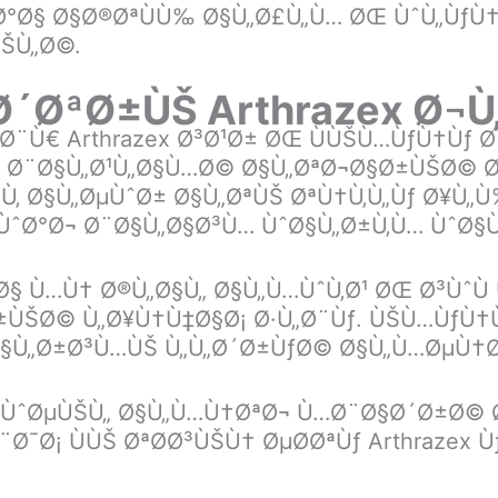
Ø°Ø§ Ø§Ø®ØªÙÙ‰ Ø§Ù„Ø£Ù„Ù… ØŒ ÙˆÙ„Ùƒ
ÙŠÙ„Ø©.
´ØªØ±ÙŠ Arthrazex Ø¬Ù
Ø¨Ù€ Arthrazex Ø³Ø¹Ø± ØŒ ÙÙŠÙ…ÙƒÙ†Ùƒ 
Øµ Ø¨Ø§Ù„Ø¹Ù„Ø§Ù…Ø© Ø§Ù„ØªØ¬Ø§Ø±ÙŠØ© 
Ù‚ Ø§Ù„ØµÙˆØ± Ø§Ù„ØªÙŠ ØªÙ†Ù‚Ù„Ùƒ Ø¥Ù„Ù‰
ˆØ°Ø¬ Ø¨Ø§Ù„Ø§Ø³Ù… ÙˆØ§Ù„Ø±Ù‚Ù… ÙˆØ§Ù
§ Ù…Ù† Ø®Ù„Ø§Ù„ Ø§Ù„Ù…ÙˆÙ‚Ø¹ ØŒ Ø³ÙˆÙ
ÙŠØ© Ù„Ø¥Ù†Ù‡Ø§Ø¡ Ø·Ù„Ø¨Ùƒ. ÙŠÙ…ÙƒÙ†Ù
Ø§Ù„Ø±Ø³Ù…ÙŠ Ù„Ù„Ø´Ø±ÙƒØ© Ø§Ù„Ù…ØµÙ†Ø¹
ØªÙˆØµÙŠÙ„ Ø§Ù„Ù…Ù†ØªØ¬ Ù…Ø¨Ø§Ø´Ø±Ø© 
¯Ø¡ ÙÙŠ ØªØ­Ø³ÙŠÙ† ØµØ­ØªÙƒ Arthrazex Ù