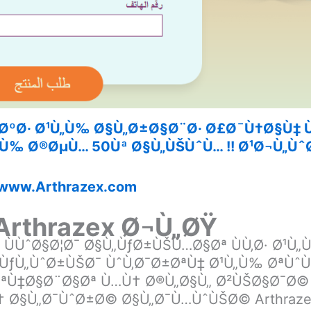
¶ØºØ· Ø¹Ù„Ù‰ Ø§Ù„Ø±Ø§Ø¨Ø· Ø£Ø¯Ù†Ø§Ù‡ 
Ù‰ Ø®ØµÙ… 50Ùª Ø§Ù„ÙŠÙˆÙ… !! Ø¹Ø¬Ù„ÙˆØ
www.Arthrazex.com
Arthrazex Ø¬Ù„ØŸ
¯ ÙÙˆØ§Ø¦Ø¯ Ø§Ù„ÙƒØ±ÙŠÙ…Ø§Øª ÙÙ‚Ø· Ø¹
ƒÙ„ÙˆØ±ÙŠØ¯ ÙˆÙ‚Ø¯Ø±ØªÙ‡ Ø¹Ù„Ù‰ ØªÙˆÙ
ØªÙ‡Ø§Ø¨Ø§Øª Ù…Ù† Ø®Ù„Ø§Ù„ Ø²ÙŠØ§Ø¯Ø©
 Ø§Ù„Ø¯ÙˆØ±Ø© Ø§Ù„Ø¯Ù…ÙˆÙŠØ© Arthraze