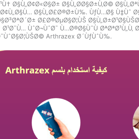
Ù† Ø§Ù„Ø¢Ø«Ø§Ø± Ø§Ù„Ø­Ø§Ø±Ù‚Ø© Ø§Ù„ØªÙ
„Ø¢Ù„Ø§Ù… Ø§Ù„Ø£Ø®Ø±Ù‰. ÙƒÙ…Ø§ Ù‡Ùˆ Ø§
Ø§Ø³ØªØ´Ø± Ø£Ø®ØµØ§Ø¦ÙŠ Ø§Ù„Ø±Ø¹Ø§ÙŠØ
 Ø¹Ø¯Ù… ÙˆØ¬ÙˆØ¯ Ù…Ø®Ø§ÙˆÙ ØªØªØ¹Ù„Ù‚ 
Ø¯ÙˆØ§Ø¦ÙŠØ© Arthrazex Ø´ÙƒÙˆÙ‰.