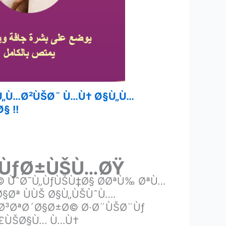
Ù„Ù…Ø²ÙŠØ¯ Ù…Ù† Ø§Ù„Ù…
§ !!
x ÙƒØ±ÙŠÙ…ØŸ
© ÙˆØ¯Ù„ÙƒÙŠÙ‡Ø§ Ø­ØªÙ‰ ØªÙ…
§Øª ÙÙŠ Ø§Ù„ÙŠÙˆÙ….
§Ø³ØªØ´Ø§Ø±Ø© Ø·Ø¨ÙŠØ¨Ùƒ
 Ø£ÙŠØ§Ù… Ù…Ù†