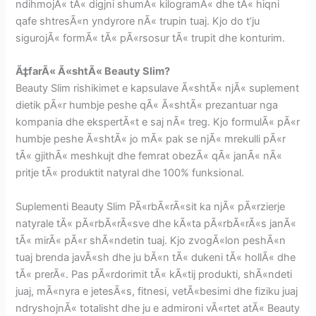
ndihmojÃ« tÃ« digjni shumÃ« kilogramÃ« dhe tÃ« hiqni
qafe shtresÃ«n yndyrore nÃ« trupin tuaj. Kjo do t’ju
sigurojÃ« formÃ« tÃ« pÃ«rsosur tÃ« trupit dhe konturim.
Ã‡farÃ« Ã«shtÃ« Beauty Slim?
Beauty Slim rishikimet e kapsulave Ã«shtÃ« njÃ« suplement
dietik pÃ«r humbje peshe qÃ« Ã«shtÃ« prezantuar nga
kompania dhe ekspertÃ«t e saj nÃ« treg. Kjo formulÃ« pÃ«r
humbje peshe Ã«shtÃ« jo mÃ« pak se njÃ« mrekulli pÃ«r
tÃ« gjithÃ« meshkujt dhe femrat obezÃ« qÃ« janÃ« nÃ«
pritje tÃ« produktit natyral dhe 100% funksional.
Suplementi Beauty Slim PÃ«rbÃ«rÃ«sit ka njÃ« pÃ«rzierje
natyrale tÃ« pÃ«rbÃ«rÃ«sve dhe kÃ«ta pÃ«rbÃ«rÃ«s janÃ«
tÃ« mirÃ« pÃ«r shÃ«ndetin tuaj. Kjo zvogÃ«lon peshÃ«n
tuaj brenda javÃ«sh dhe ju bÃ«n tÃ« dukeni tÃ« hollÃ« dhe
tÃ« prerÃ«. Pas pÃ«rdorimit tÃ« kÃ«tij produkti, shÃ«ndeti
juaj, mÃ«nyra e jetesÃ«s, fitnesi, vetÃ«besimi dhe fiziku juaj
ndryshojnÃ« totalisht dhe ju e admironi vÃ«rtet atÃ« Beauty