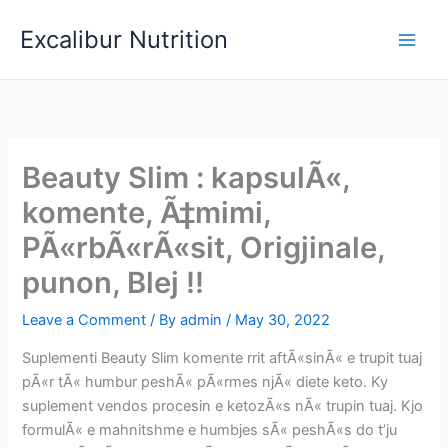
Skip
Excalibur Nutrition
to
Main
content
Men
Beauty Slim : kapsulÃ«,
komente, Ã‡mimi,
PÃ«rbÃ«rÃ«sit, Origjinale,
punon, Blej !!
Leave a Comment
/ By
admin
/
May 30, 2022
Suplementi Beauty Slim komente rrit aftÃ«sinÃ« e trupit tuaj
pÃ«r tÃ« humbur peshÃ« pÃ«rmes njÃ« diete keto. Ky
suplement vendos procesin e ketozÃ«s nÃ« trupin tuaj. Kjo
formulÃ« e mahnitshme e humbjes sÃ« peshÃ«s do t’ju