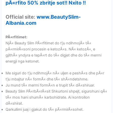
pÃ«rfito 50% zbritje sot!! Nxito !!
Official site:
www.BeautySlim-
Albania.com
PÃ«rfitimet:
NjÃ« Beauty Slim PÃ«rfitimet do t’ju ndihmojÃ« tÃ«
pÃ«rmirÃ«soni procesin e ketozÃ«s. NÃ« ketozÃ«, e
gjithÃ« yndyra e tepÃ«rt do tÃ« digjet dhe do tÃ« merrni
energji nga ketonet.
Me siguri do t’ju ndihmojÃ« nÃ« uljen e peshÃ«s dhe pÃ«r
t’ju mbajtur nÃ« formÃ« dhe tÃ« shÃ«ndetshme.
Ju mund tÃ« merrni formÃ«n e trupit tÃ« dÃ«shiruar.
Beauty Slim PÃ«rbÃ«rÃ«sit Shkurtoni shpejt, sigurohuni qÃ«
tÃ« mos hani shumÃ« karbohidrate. Ai kontrollon
dÃ«shirat.
Qarkullimi juaj i gjakut do tÃ« pÃ«rmirÃ«sohet.