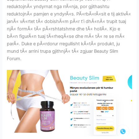
reduktojnÃ« yndyrnat nga rrÃ«nja, por gjithashtu
reduktojnÃ« pamjen e yndyrÃ«s. PÃ«rbÃ«rÃ«sit e tij aktivÃ«
janÃ« vÃ«rtet tÃ« dobishÃ«m pÃ«r t’i dhÃ«nÃ« trupit tuaj
njÃ« formÃ« tÃ« pÃ«rshtatshme dhe tÃ« hollÃ«. Kjo e
bÃ«n figurÃ«n tuaj tÃ«rheqÃ«se dhe mÃ« tÃ« re se mÃ«
parÃ«. Duke e pÃ«rdorur rregullisht kÃ«tÃ« produkt, ju
mund tÃ« arrini trupa gjithnjÃ« tÃ« zgjuar Beauty Slim
Forum.