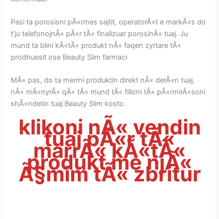
Pasi ta porosisni pÃ«rmes sajtit, operatorÃ«t e markÃ«s do
t’ju telefonojnÃ« pÃ«r tÃ« finalizuar porosinÃ« tuaj. Ju
mund ta blini kÃ«tÃ« produkt nÃ« faqen zyrtare tÃ«
prodhuesit ose Beauty Slim farmaci
MÃ« pas, do ta merrni produktin direkt nÃ« derÃ«n tuaj,
nÃ« mÃ«nyrÃ« qÃ« tÃ« mund tÃ« filloni tÃ« pÃ«rmirÃ«soni
shÃ«ndetin tuaj Beauty Slim kosto
klikoni nÃ« vendin
tuaj pÃ«r tÃ«
marrÃ« kÃ«tÃ«
produkt me njÃ«
Ã§mim tÃ« zbritur