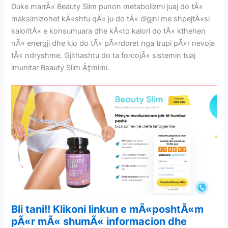
Duke marrÃ« Beauty Slim punon metabolizmi juaj do tÃ«
maksimizohet kÃ«shtu qÃ« ju do tÃ« digjni me shpejtÃ«si
kaloritÃ« e konsumuara dhe kÃ«to kalori do tÃ« kthehen
nÃ« energji dhe kjo do tÃ« pÃ«rdoret nga trupi pÃ«r nevoja
tÃ« ndryshme. Gjithashtu do ta forcojÃ« sistemin tuaj
imunitar Beauty Slim Ã‡mimi.
Bli tani!! Klikoni linkun e mÃ«poshtÃ«m
pÃ«r mÃ« shumÃ« informacion dhe