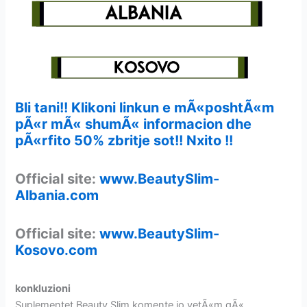
Bli tani!! Klikoni linkun e mÃ«poshtÃ«m
pÃ«r mÃ« shumÃ« informacion dhe
pÃ«rfito 50% zbritje sot!! Nxito !!
Official site:
www.BeautySlim-
Albania.com
Official site:
www.BeautySlim-
Kosovo.com
konkluzioni
Suplementet Beauty Slim komente jo vetÃ«m qÃ«