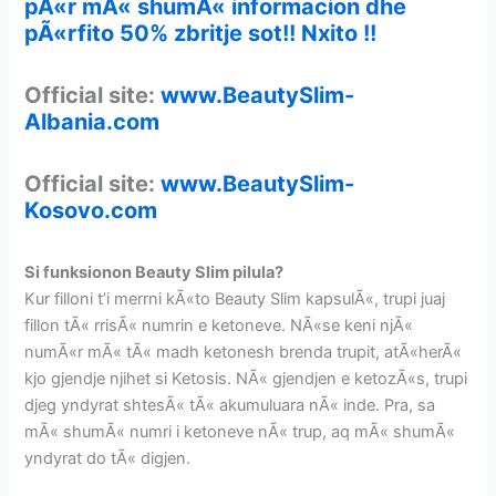
pÃ«r mÃ« shumÃ« informacion dhe
pÃ«rfito 50% zbritje sot!! Nxito !!
Official site:
www.BeautySlim-
Albania.com
Official site:
www.BeautySlim-
Kosovo.com
Si funksionon Beauty Slim pilula?
Kur filloni t’i merrni kÃ«to Beauty Slim kapsulÃ«, trupi juaj
fillon tÃ« rrisÃ« numrin e ketoneve. NÃ«se keni njÃ«
numÃ«r mÃ« tÃ« madh ketonesh brenda trupit, atÃ«herÃ«
kjo gjendje njihet si Ketosis. NÃ« gjendjen e ketozÃ«s, trupi
djeg yndyrat shtesÃ« tÃ« akumuluara nÃ« inde. Pra, sa
mÃ« shumÃ« numri i ketoneve nÃ« trup, aq mÃ« shumÃ«
yndyrat do tÃ« digjen.