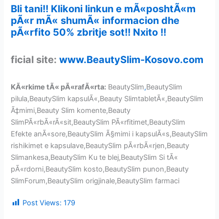
Bli tani!! Klikoni linkun e mÃ«poshtÃ«m
pÃ«r mÃ« shumÃ« informacion dhe
pÃ«rfito 50% zbritje sot!! Nxito !!
ficial site:
www.BeautySlim-Kosovo.com
KÃ«rkime tÃ« pÃ«rafÃ«rta:
BeautySlim
,
BeautySlim
pilula,BeautySlim kapsulÃ«,Beauty SlimtabletÃ«,BeautySlim
Ã‡mimi,Beauty Slim komente,Beauty
SlimPÃ«rbÃ«rÃ«sit,BeautySlim PÃ«rfitimet,BeautySlim
Efekte anÃ«sore,BeautySlim Ã§mimi i kapsulÃ«s,BeautySlim
rishikimet e kapsulave,BeautySlim pÃ«rbÃ«rjen,Beauty
Slimankesa,BeautySlim Ku te blej,BeautySlim Si tÃ«
pÃ«rdorni,BeautySlim kosto,BeautySlim punon,Beauty
SlimForum,BeautySlim origjinale,BeautySlim farmaci
Post Views:
179