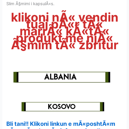
Slim Ã§mimi i kapsulÃ«s.
klikoni nÃ« vendin
tuaj pÃ«r tÃ«
marrÃ« kÃ«tÃ«
produkt me njÃ«
Ã§mim tÃ« zbritur
Bli tani!! Klikoni linkun e mÃ«poshtÃ«m