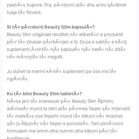
peshÃ«s trupore. Pra, pÃ«rdorni atÃ« dhe arrini qÃ«llimet
tuaja tÃ« fitnesit.
Si tÃ« pÃ«rdorni Beauty Slim kapsulÃ«?
Beauty Slim origjinale renditet nÃ« etiketÃ«n e produktit
pÃ«r tÃ« zbuluar pÃ«rbÃ«rjen e tij. Doza e saktÃ« e kÃ«tij
suplementi Ã«shtÃ« njÃ« kapsulÃ« njÃ« herÃ« nÃ« ditÃ«
nÃ« mÃ«nyrÃ« tÃ« rregullt.
Ju duhet ta merrni kÃ«tÃ« suplement pa ose me tÃ«
ngrÃ«nÃ«.
Ku tÃ« blini Beauty Slim tabletÃ«?
NÃ«se jeni tÃ« interesuar pÃ«r Beauty Slim Ã‡mimi,
atÃ«herÃ« mund ta blini atÃ« pÃ«rmes faqes sÃ« internetit
tÃ« markÃ«s ose thjesht mund tÃ« klikoni nÃ« imazhet
qÃ« ju Ã§ojnÃ« nÃ« faqen e porosisÃ«. Tani plotÃ«soni
formularin me emrin dhe numrin dhe klikoni pÃ«r tÃ«
konfirmuar.