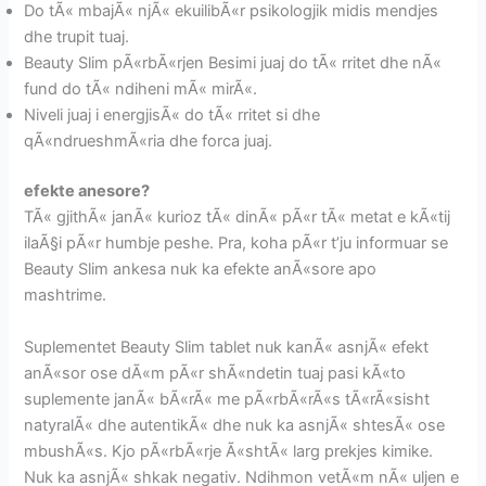
Do tÃ« mbajÃ« njÃ« ekuilibÃ«r psikologjik midis mendjes
dhe trupit tuaj.
Beauty Slim pÃ«rbÃ«rjen Besimi juaj do tÃ« rritet dhe nÃ«
fund do tÃ« ndiheni mÃ« mirÃ«.
Niveli juaj i energjisÃ« do tÃ« rritet si dhe
qÃ«ndrueshmÃ«ria dhe forca juaj.
efekte anesore?
TÃ« gjithÃ« janÃ« kurioz tÃ« dinÃ« pÃ«r tÃ« metat e kÃ«tij
ilaÃ§i pÃ«r humbje peshe. Pra, koha pÃ«r t’ju informuar se
Beauty Slim ankesa nuk ka efekte anÃ«sore apo
mashtrime.
Suplementet Beauty Slim tablet nuk kanÃ« asnjÃ« efekt
anÃ«sor ose dÃ«m pÃ«r shÃ«ndetin tuaj pasi kÃ«to
suplemente janÃ« bÃ«rÃ« me pÃ«rbÃ«rÃ«s tÃ«rÃ«sisht
natyralÃ« dhe autentikÃ« dhe nuk ka asnjÃ« shtesÃ« ose
mbushÃ«s. Kjo pÃ«rbÃ«rje Ã«shtÃ« larg prekjes kimike.
Nuk ka asnjÃ« shkak negativ. Ndihmon vetÃ«m nÃ« uljen e