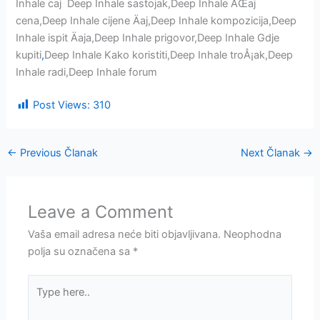
Inhale caj Deep Inhale sastojak,Deep Inhale ÄŒaj
cena,Deep Inhale cijene Äaj,Deep Inhale kompozicija,Deep
Inhale ispit Äaja,Deep Inhale prigovor,Deep Inhale Gdje
kupiti
,
Deep Inhale Kako koristiti,Deep Inhale troÅ¡ak,Deep
Inhale radi,Deep Inhale forum
Post Views:
310
←
Previous Članak
Next Članak
→
Leave a Comment
Vaša email adresa neće biti objavljivana.
Neophodna
polja su označena sa
*
Type
here..