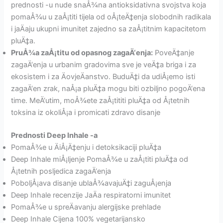
prednosti -u nude snaÅ¾na antioksidativna svojstva koja
pomaÅ¾u u zaÅ¡titi tijela od oÅ¡teÄ‡enja slobodnih radikala
i jaÄaju ukupni imunitet zajedno sa zaÅ¡titnim kapacitetom
pluÄ‡a.
PruÅ¾a zaÅ¡titu od opasnog zagaÄ‘enja:
PoveÄ‡anje
zagaÄ‘enja u urbanim gradovima sve je veÄ‡a briga i za
ekosistem i za ÄovjeÄanstvo. BuduÄ‡i da udiÅ¡emo isti
zagaÄ‘en zrak, naÅ¡a pluÄ‡a mogu biti ozbiljno pogoÄ‘ena
time. MeÄ‘utim, moÅ¾ete zaÅ¡tititi pluÄ‡a od Å¡tetnih
toksina iz okoliÅ¡a i promicati zdravo disanje
Prednosti Deep Inhale -a
PomaÅ¾e u ÄiÅ¡Ä‡enju i detoksikaciji pluÄ‡a
Deep Inhale miÅ¡ljenje PomaÅ¾e u zaÅ¡titi pluÄ‡a od
Å¡tetnih posljedica zagaÄ‘enja
PoboljÅ¡ava disanje ublaÅ¾avajuÄ‡i zaguÅ¡enja
Deep Inhale recenzije JaÄa respiratorni imunitet
PomaÅ¾e u spreÄavanju alergijske prehlade
Deep Inhale Cijena 100% vegetarijansko