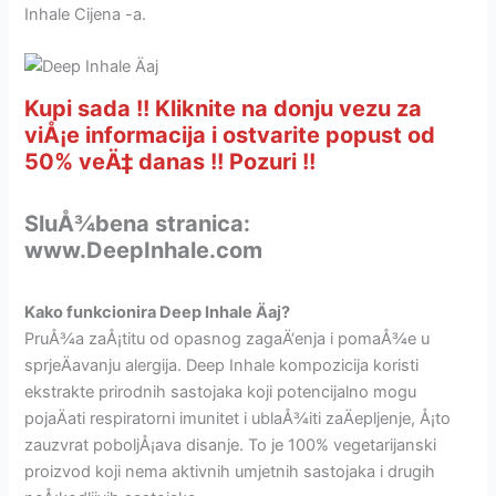
Inhale Cijena -a.
Kupi sada !! Kliknite na donju vezu za
viÅ¡e informacija i ostvarite popust od
50% veÄ‡ danas !! Pozuri !!
SluÅ¾bena stranica:
www.DeepInhale.com
Kako funkcionira Deep Inhale Äaj?
PruÅ¾a zaÅ¡titu od opasnog zagaÄ‘enja i pomaÅ¾e u
sprjeÄavanju alergija. Deep Inhale kompozicija koristi
ekstrakte prirodnih sastojaka koji potencijalno mogu
pojaÄati respiratorni imunitet i ublaÅ¾iti zaÄepljenje, Å¡to
zauzvrat poboljÅ¡ava disanje. To je 100% vegetarijanski
proizvod koji nema aktivnih umjetnih sastojaka i drugih