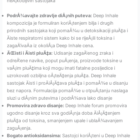
neÅ¡kodljivih sastojaka
PodrÅ¾avajte zdravlje diÅ¡nih puteva:
Deep Inhale
kompozicija je formuliran koriÅ¡tenjem bilja i drugih
prirodnih sastojaka koji pomaÅ¾u u detoksikaciji pluÄ‡a i
Äiste respiratorni sistem kako bi se rijeÅ¡ili toksina i
zagaÄ‘ivaÄa iz okoliÅ¡a Deep Inhale cena.
ÄŒisti i Äisti pluÄ‡a:
Udisanje zagaÄ‘enog zraka i
odreÄ‘ene navike, poput puÅ¡enja, proizvode toksine u
vaÅ¡im pluÄ‡ima koji mogu imati fatalne posljedice i
uzrokovati ozbiljna oÅ¡teÄ‡enja pluÄ‡a. Deep Inhale
sastojak Äisti i proÄiÅ¡Ä‡ava pluÄ‡a i pomaÅ¾e u disanju
bez napora. Formulacija pomaÅ¾e u otpuÅ¡tanju naslaga
sluzi u diÅ¡nim putevima i podrÅ¾ava lako disanje
Promovira zdravo disanje:
Deep Inhale forum promovira
ugodno disanje kroz sva godiÅ¡nja doba ÄiÅ¡Ä‡enjem
pluÄ‡a od toksina, smanjenjem upale i ublaÅ¾avanjem
zaguÅ¡enja.
Bogato antioksidansima:
Sastojci koriÅ¡teni u Deep Inhale