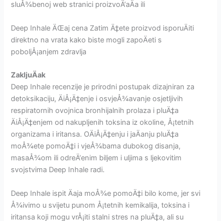
sluÅ¾benoj web stranici proizvoÄ‘aÄa ili
Deep Inhale ÄŒaj cena Zatim Ä‡ete proizvod isporuÄiti
direktno na vrata kako biste mogli zapoÄeti s
poboljÅ¡anjem zdravlja
ZakljuÄak
Deep Inhale recenzije je prirodni postupak dizajniran za
detoksikaciju, ÄiÅ¡Ä‡enje i osvjeÅ¾avanje osjetljivih
respiratornih ovojnica bronhijalnih prolaza i pluÄ‡a
ÄiÅ¡Ä‡enjem od nakupljenih toksina iz okoline, Å¡tetnih
organizama i iritansa. OÄiÅ¡Ä‡enju i jaÄanju pluÄ‡a
moÅ¾ete pomoÄ‡i i vjeÅ¾bama dubokog disanja,
masaÅ¾om ili odreÄ‘enim biljem i uljima s ljekovitim
svojstvima Deep Inhale radi.
Deep Inhale ispit Äaja moÅ¾e pomoÄ‡i bilo kome, jer svi
Å¾ivimo u svijetu punom Å¡tetnih kemikalija, toksina i
iritansa koji mogu vrÅ¡iti stalni stres na pluÄ‡a, ali su