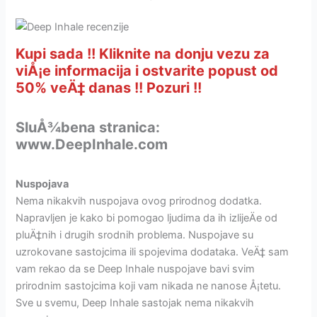
Kupi sada !! Kliknite na donju vezu za
viÅ¡e informacija i ostvarite popust od
50% veÄ‡ danas !! Pozuri !!
SluÅ¾bena stranica:
www.DeepInhale.com
Nuspojava
Nema nikakvih nuspojava ovog prirodnog dodatka.
Napravljen je kako bi pomogao ljudima da ih izlijeÄe od
pluÄ‡nih i drugih srodnih problema. Nuspojave su
uzrokovane sastojcima ili spojevima dodataka. VeÄ‡ sam
vam rekao da se Deep Inhale nuspojave bavi svim
prirodnim sastojcima koji vam nikada ne nanose Å¡tetu.
Sve u svemu, Deep Inhale sastojak nema nikakvih