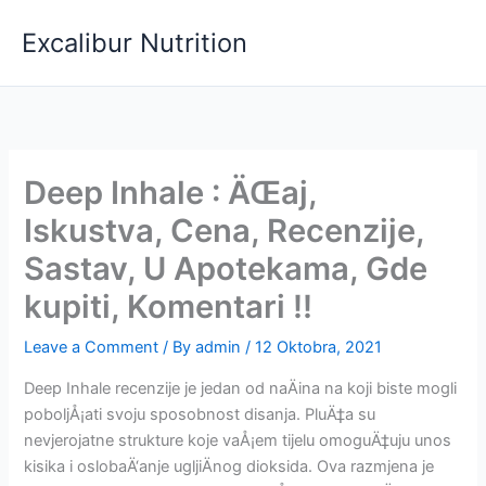
Skip
Excalibur Nutrition
to
content
Deep Inhale : ÄŒaj,
Iskustva, Cena, Recenzije,
Sastav, U Apotekama, Gde
kupiti, Komentari !!
Leave a Comment
/ By
admin
/
12 Oktobra, 2021
Deep Inhale recenzije je jedan od naÄina na koji biste mogli
poboljÅ¡ati svoju sposobnost disanja. PluÄ‡a su
nevjerojatne strukture koje vaÅ¡em tijelu omoguÄ‡uju unos
kisika i oslobaÄ‘anje ugljiÄnog dioksida. Ova razmjena je