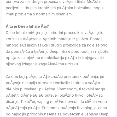
osnova za niz drugih procesa u vaÅ¡em tijelu. MeÄ‘utim,
pacijenti s drugim kroniÄnim pluÄ‡nim bolestima mogu
imati problema s normalnim disanjem.
Å ta je Deep Inhale Äaj?
Deep Inhale miÅ¡ljenje je prirodni proces koji vaÅ¡e tijelo
koristi za ÄiÅ¡Ä‡enje Å¡tetnih materija iz pluÄ‡a. Postoji
mnogo â€žlijekovaâ€œ i drugih proizvoda za koje se tvrdi
da pomaÅ¾u u lijeÄenju Deep Inhale prednosti, ali najbolja
opcija za uspjeÅ¡nu detoksikaciju pluÄ‡a je izbjegavanje
njihovog izlaganja zagaÄ‘ivaÄima u zraku.
Za one koji puÅ¡e, to Ä‡e znaÄiti prestanak puÅ¡enja, jer
puÅ¡enje nakuplja otrovne kemikalije i katran u vaÅ¡im
diÅ¡nim putevima i pluÄ‡ima. Vremenom, ti toksini mogu
oÅ¡tetiti diÅ¡ne â€‹â€‹puteve i pluÄ‡no tkivo i oteÅ¾ati
disanje. TakoÄ‘er, vaping moÅ¾e dovesti do sliÄnih vrsta
oÅ¡teÄ‡enja pluÄ‡a. Prestanak puÅ¡enja ili vaping je jedan
od najboljih prirodnih naÄina za poveÄ‡anje uspjeha Deep