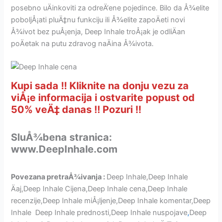
posebno uÄinkoviti za odreÄ‘ene pojedince. Bilo da Å¾elite
poboljÅ¡ati pluÄ‡nu funkciju ili Å¾elite zapoÄeti novi
Å¾ivot bez puÅ¡enja, Deep Inhale troÅ¡ak je odliÄan
poÄetak na putu zdravog naÄina Å¾ivota.
Kupi sada !! Kliknite na donju vezu za
viÅ¡e informacija i ostvarite popust od
50% veÄ‡ danas !! Pozuri !!
SluÅ¾bena stranica:
www.DeepInhale.com
Povezana pretraÅ¾ivanja :
Deep Inhale,Deep Inhale
Äaj,Deep Inhale Cijena,Deep Inhale cena,Deep Inhale
recenzije,Deep Inhale miÅ¡ljenje,Deep Inhale komentar,Deep
Inhale Deep Inhale prednosti,Deep Inhale nuspojave
,
Deep