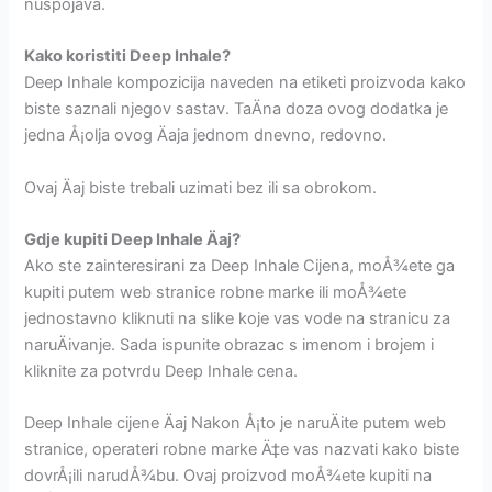
nuspojava.
Kako koristiti Deep Inhale?
Deep Inhale kompozicija naveden na etiketi proizvoda kako
biste saznali njegov sastav. TaÄna doza ovog dodatka je
jedna Å¡olja ovog Äaja jednom dnevno, redovno.
Ovaj Äaj biste trebali uzimati bez ili sa obrokom.
Gdje kupiti Deep Inhale Äaj?
Ako ste zainteresirani za Deep Inhale Cijena, moÅ¾ete ga
kupiti putem web stranice robne marke ili moÅ¾ete
jednostavno kliknuti na slike koje vas vode na stranicu za
naruÄivanje. Sada ispunite obrazac s imenom i brojem i
kliknite za potvrdu Deep Inhale cena.
Deep Inhale cijene Äaj Nakon Å¡to je naruÄite putem web
stranice, operateri robne marke Ä‡e vas nazvati kako biste
dovrÅ¡ili narudÅ¾bu. Ovaj proizvod moÅ¾ete kupiti na