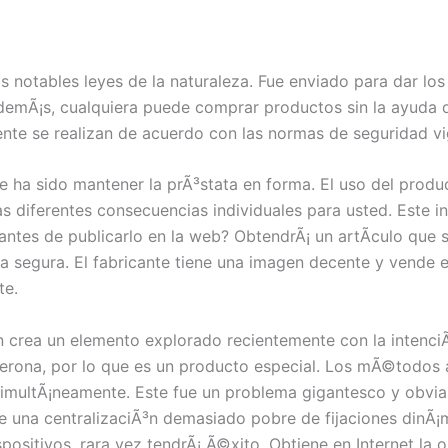
as notables leyes de la naturaleza. Fue enviado para dar l
AdemÃ¡s, cualquiera puede comprar productos sin la ayuda 
ente se realizan de acuerdo con las normas de seguridad vi
e ha sido mantener la prÃ³stata en forma. El uso del produ
s diferentes consecuencias individuales para usted. Este 
antes de publicarlo en la web? ObtendrÃ¡ un artÃ­culo que 
 segura. El fabricante tiene una imagen decente y vende 
te.
n crea un elemento explorado recientemente con la intenciÃ³
erona, por lo que es un producto especial. Los mÃ©todos a
imultÃ¡neamente. Este fue un problema gigantesco y obviam
ene una centralizaciÃ³n demasiado pobre de fijaciones dinÃ¡
sitivos, rara vez tendrÃ¡ Ã©xito. Obtiene en Internet la 