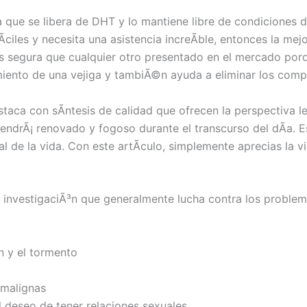
a que se libera de DHT y lo mantiene libre de condiciones
iles y necesita una asistencia increÃ­ble, entonces la mej
s segura que cualquier otro presentado en el mercado porq
miento de una vejiga y tambiÃ©n ayuda a eliminar los comp
taca con sÃ­ntesis de calidad que ofrecen la perspectiva leg
tendrÃ¡ renovado y fogoso durante el transcurso del dÃ­a. E
al de la vida. Con este artÃ­culo, simplemente aprecias la v
 investigaciÃ³n que generalmente lucha contra los problema
n y el tormento
 malignas
el deseo de tener relaciones sexuales