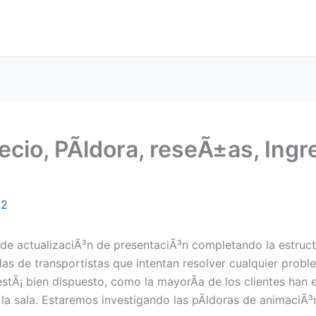
cio, PÃ­ldora, reseÃ±as, Ingre
22
de actualizaciÃ³n de presentaciÃ³n completando la estructur
as de transportistas que intentan resolver cualquier probl
estÃ¡ bien dispuesto, como la mayorÃ­a de los clientes han 
la sala. Estaremos investigando las pÃ­ldoras de animaciÃ³