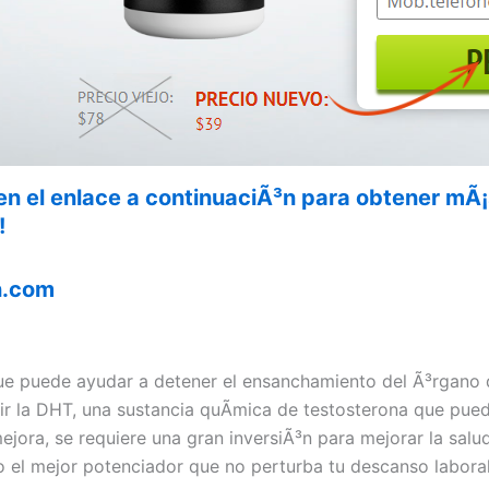
en el enlace a continuaciÃ³n para obtener mÃ
!
n.com
ue puede ayudar a detener el ensanchamiento del Ã³rgano de
r la DHT, una sustancia quÃ­mica de testosterona que pued
jora, se requiere una gran inversiÃ³n para mejorar la salud
o el mejor potenciador que no perturba tu descanso laboral 