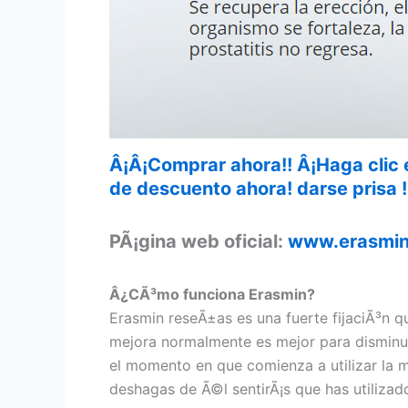
Â¡Â¡Comprar ahora!! Â¡Haga clic 
de descuento ahora! darse prisa !
PÃ¡gina web oficial:
www.erasmi
Â¿CÃ³mo funciona Erasmin?
Erasmin reseÃ±as es una fuerte fijaciÃ³n q
mejora normalmente es mejor para disminui
el momento en que comienza a utilizar la me
deshagas de Ã©l sentirÃ¡s que has utilizad