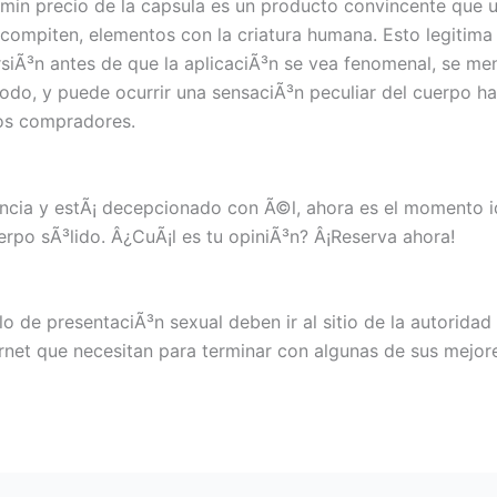
min precio de la capsula es un producto convincente que ut
mpiten, elementos con la criatura humana. Esto legitima l
rsiÃ³n antes de que la aplicaciÃ³n se vea fenomenal, se me
do, y puede ocurrir una sensaciÃ³n peculiar del cuerpo hac
los compradores.
encia y estÃ¡ decepcionado con Ã©l, ahora es el momento i
erpo sÃ³lido. Â¿CuÃ¡l es tu opiniÃ³n? Â¡Reserva ahora!
o de presentaciÃ³n sexual deben ir al sitio de la autorida
rnet que necesitan para terminar con algunas de sus mejore