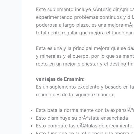
Este suplemento incluye sÃ­ntesis dinÃ¡mic
experimentando problemas continuos y difÃ­c
poderosa a largo plazo. es una mejora mÃ¡
totalmente regular que mejora el funciona
Esta es una y la principal mejora que se des
y minerales y el cuerpo, por lo que se man
recto en un mejor bienestar y el destino fin
ventajas de Erasmin:
Es un suplemento excelente y basado en la
reacciones de la siguiente manera:
Esta batalla normalmente con la expansiÃ³
Esto disminuye su prÃ³stata ensanchada
Esto combate las cÃ©lulas de crecimiento
Esto funciona en su eficiencia y le ahorra 