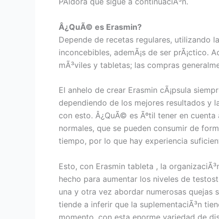
PÃ­ldora que sigue a continuaciÃ³n.
Â¿QuÃ© es Erasmin?
Depende de recetas regulares, utilizando l
inconcebibles, ademÃ¡s de ser prÃ¡ctico. 
mÃ³viles y tabletas; las compras generalm
El anhelo de crear Erasmin cÃ¡psula siempr
dependiendo de los mejores resultados y la
con esto. Â¿QuÃ© es Ãºtil tener en cuenta 
normales, que se pueden consumir de forma
tiempo, por lo que hay experiencia suficien
Esto, con Erasmin tableta , la organizaciÃ³
hecho para aumentar los niveles de testost
una y otra vez abordar numerosas quejas s
tiende a inferir que la suplementaciÃ³n ti
momento, con esta enorme variedad de dispo