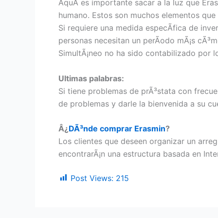
AquÃ­ es importante sacar a la luz que Eras
humano. Estos son muchos elementos que co
Si requiere una medida especÃ­fica de inve
personas necesitan un perÃ­odo mÃ¡s cÃ³mo
SimultÃ¡neo no ha sido contabilizado por 
Ultimas palabras:
Si tiene problemas de prÃ³stata con frecu
de problemas y darle la bienvenida a su cu
Â¿
DÃ³nde comprar Erasmin
?
Los clientes que deseen organizar un arregl
encontrarÃ¡n una estructura basada en Inte
Post Views:
215