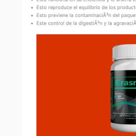
Esto reproduce el equilibrio de los produc
Esto previene la contaminaciÃ³n del paquete
Este control de la digestiÃ³n y la agravaci