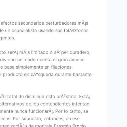
os efectos secundarios perturbadores mÃ¡s
de un especialista usando sus telÃ©fonos
gentes.
cto serÃ¡ mÃ¡s limitado o sÃºper duradero,
individuo animado cuenta el gran avance
se basa simplemente en fijaciones
el producto en bÃºsqueda durante bastante
n total de disminuir esta prÃ³stata. EstÃ¡
lternativos de los contendientes intentan
ente nunca funcionarÃ¡. Por lo tanto, se
micas. Por supuesto, entonces, en ese
organizaciÃ³n de montaje Erasmin Precio,