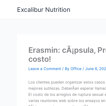
Skip
Excalibur Nutrition
to
content
Erasmin: cÃ¡psula, Pre
costo!
Leave a Comment
/ By
Office
/
June 6, 20
Los clientes pueden organizar estos casos 
mejores sutilezas. DeberÃ­an esperar llamad
El costo de los arreglos de ruptura sexual 
varias reuniones web sobre los ensayos en 