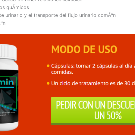
tos quÃ­micos
 urinario y el transporte del flujo urinario comÃºn
Ã³n