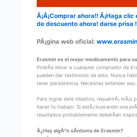
Â¡Â¡Comprar ahora!! Â¡Haga clic 
de descuento ahora! darse prisa !
PÃ¡gina web oficial:
www.erasmi
Erasmin es el mejor medicamento para u
PodrÃ­a llevar a cualquier comprador de Er
pueden dar testimonio de esto. Nunca habl
tener persistencia. Necesitas entender eso.
Para lograr este objetivo, requerirÃ¡ mÃ¡s 
hacer tu trabajo. Si estÃ¡ buscando una pr
resultados probablemente deberÃ­an inspira
Â¿Hay algÃºn sÃ­ntoma de Erasmin?