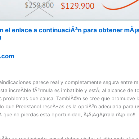
n el enlace a continuaciÃ³n para obtener mÃ
!
.com
raindicaciones parece real y completamente segura entre 
 esta increÃ­ble fÃ³rmula es imbatible y estÃ¡ al alcance de
los problemas que causa. TambiÃ©n se cree que promueve la 
o que Predstanol reseÃ±as es la opciÃ³n adecuada para ust
Ã­ que no pierdas esta oportunidad, Â¡Â¡AgÃ¡rrala rÃ¡pido!!
iÃ³n de rendimiento sexual deben visitar el sitio web ofici