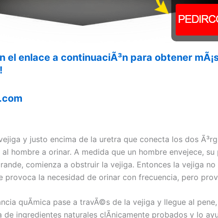
n el enlace a continuaciÃ³n para obtener mÃ
!
.com
 vejiga y justo encima de la uretra que conecta los dos Ã³
 al hombre a orinar. A medida que un hombre envejece, su p
ande, comienza a obstruir la vejiga. Entonces la vejiga no
que provoca la necesidad de orinar con frecuencia, pero pro
cia quÃ­mica pase a travÃ©s de la vejiga y llegue al pene, l
a de ingredientes naturales clÃ­nicamente probados y lo ay