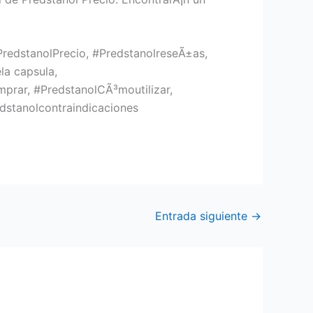
PredstanolPrecio, #PredstanolreseÃ±as,
la capsula,
prar, #PredstanolCÃ³moutilizar,
edstanolcontraindicaciones
Entrada siguiente
→