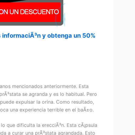
¡s informaciÃ³n y obtenga un 50%
rganos mencionados anteriormente. Esta
rÃ³stata se agranda y es lo habitual. Pero
 puede expulsar la orina. Como resultado,
voca una experiencia terrible en el baÃ±o.
o que dificulta la erecciÃ³n. Esta cÃ¡psula
uda a curar una prÃ³stata agrandada. Esto