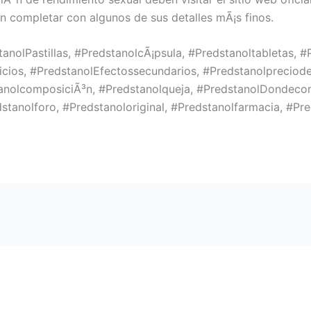
en completar con algunos de sus detalles mÃ¡s finos.
anolPastillas, #PredstanolcÃ¡psula, #Predstanoltabletas, #
icios, #PredstanolEfectossecundarios, #Predstanolpreciode
nolcomposiciÃ³n, #Predstanolqueja, #PredstanolDondecom
stanolforo, #Predstanoloriginal, #Predstanolfarmacia, #Pr