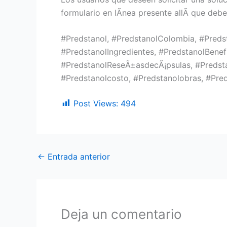
formulario en lÃ­nea presente allÃ­ que deb
#Predstanol, #PredstanolColombia, #Predst
#PredstanolIngredientes, #PredstanolBenef
#PredstanolReseÃ±asdecÃ¡psulas, #Predsta
#Predstanolcosto, #Predstanolobras, #Pred
Post Views:
494
←
Entrada anterior
Deja un comentario