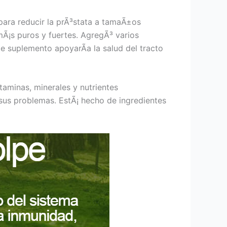
ara reducir la prÃ³stata a tamaÃ±os
mÃ¡s puros y fuertes. AgregÃ³ varios
te suplemento apoyarÃ­a la salud del tracto
aminas, minerales y nutrientes
sus problemas. EstÃ¡ hecho de ingredientes