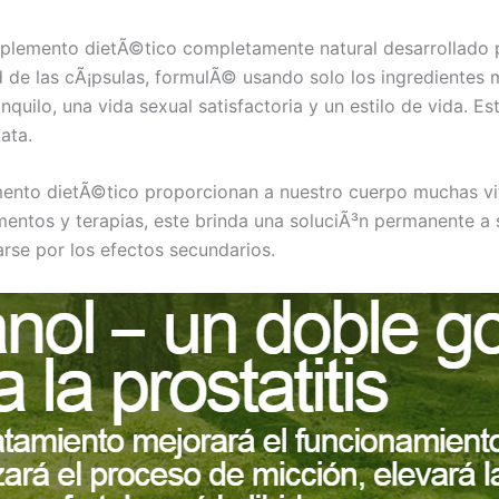
plemento dietÃ©tico completamente natural desarrollado p
ad de las cÃ¡psulas, formulÃ© usando solo los ingredientes 
quilo, una vida sexual satisfactoria y un estilo de vida. Es
ata.
mento dietÃ©tico proporcionan a nuestro cuerpo muchas vit
mentos y terapias, este brinda una soluciÃ³n permanente a 
arse por los efectos secundarios.