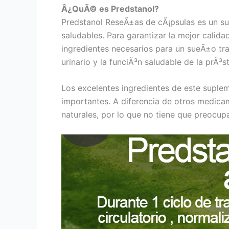
Â¿QuÃ© es Predstanol?
Predstanol ReseÃ±as de cÃ¡psulas es un su
saludables. Para garantizar la mejor calid
ingredientes necesarios para un sueÃ±o tran
urinario y la funciÃ³n saludable de la prÃ³st
Los excelentes ingredientes de este suple
importantes. A diferencia de otros medica
naturales, por lo que no tiene que preocup