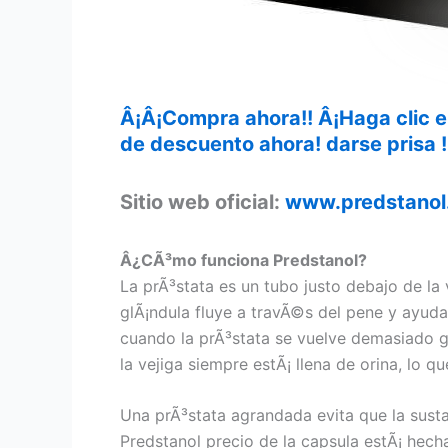
Â¡Â¡Compra ahora!! Â¡Haga clic e
de descuento ahora! darse prisa !
Sitio web oficial:
www.predstanol
Â¿CÃ³mo funciona Predstanol?
La prÃ³stata es un tubo justo debajo de la
glÃ¡ndula fluye a travÃ©s del pene y ayuda
cuando la prÃ³stata se vuelve demasiado gr
la vejiga siempre estÃ¡ llena de orina, lo 
Una prÃ³stata agrandada evita que la sustan
Predstanol precio de la capsula estÃ¡ hech