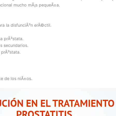
uncional mucho mÃ¡s pequeÃ±a.
a la disfunciÃ³n erÃ©ctil.
a prÃ³stata.
os secundarios.
 prÃ³stata.
e de los niÃ±os.