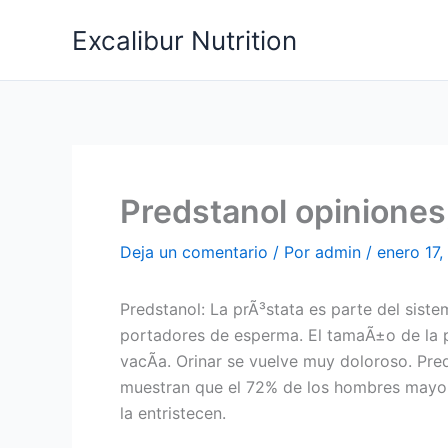
Ir
Excalibur Nutrition
al
contenido
Predstanol opiniones
Deja un comentario
/ Por
admin
/
enero 17
Predstanol: La prÃ³stata es parte del siste
portadores de esperma. El tamaÃ±o de la pr
vacÃ­a. Orinar se vuelve muy doloroso. Pre
muestran que el 72% de los hombres mayore
la entristecen.