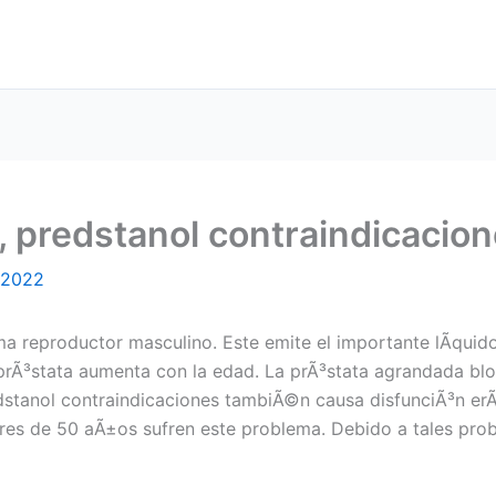
, predstanol contraindicacion
, 2022
ma reproductor masculino. Este emite el importante lÃ­quid
Ã³stata aumenta con la edad. La prÃ³stata agrandada bloqu
dstanol contraindicaciones tambiÃ©n causa disfunciÃ³n erÃ
s de 50 aÃ±os sufren este problema. Debido a tales proble