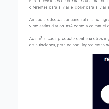
Flexio revisiones de crema es una marca co
diferentes para aliviar el dolor para aliviar 
Ambos productos contienen el mismo ingred
y molestias diarios, asÃ­ como a calmar el do
AdemÃ¡s, cada producto contiene otros ingr
articulaciones, pero no son “ingredientes a