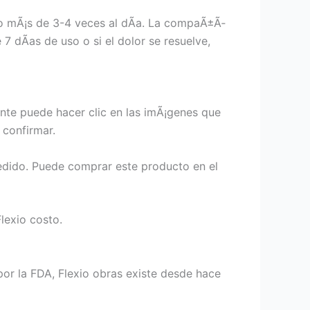
no mÃ¡s de 3-4 veces al dÃ­a. La compaÃ±Ã­
 dÃ­as de uso o si el dolor se resuelve,
ente puede hacer clic en las imÃ¡genes que
 confirmar.
 pedido. Puede comprar este producto en el
lexio costo.
or la FDA, Flexio obras existe desde hace