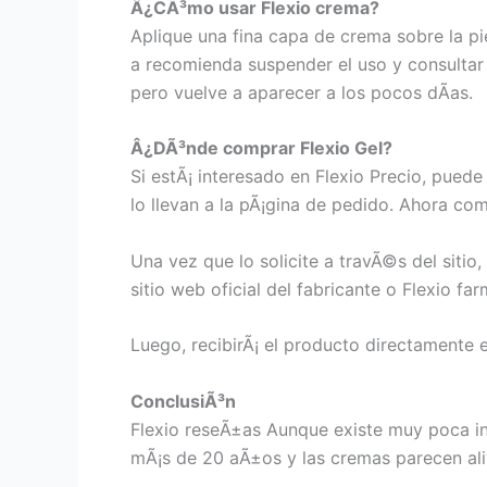
Â¿CÃ³mo usar Flexio crema?
Aplique una fina capa de crema sobre la p
a recomienda suspender el uso y consultar 
pero vuelve a aparecer a los pocos dÃ­as.
Â¿DÃ³nde comprar Flexio Gel?
Si estÃ¡ interesado en Flexio Precio, pued
lo llevan a la pÃ¡gina de pedido. Ahora co
Una vez que lo solicite a travÃ©s del sitio
sitio web oficial del fabricante o Flexio fa
Luego, recibirÃ¡ el producto directamente 
ConclusiÃ³n
Flexio reseÃ±as Aunque existe muy poca in
mÃ¡s de 20 aÃ±os y las cremas parecen aliv