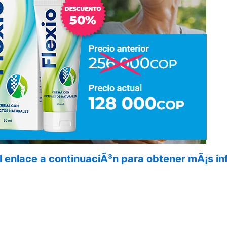
el enlace a continuaciÃ³n para obtener mÃ¡s 