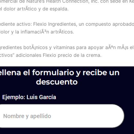
mercial de Nature’s Health Connection, Inc. con sede en K
el dolor artrÃ­tico y de espalda.
iente activo: Flexio Ingredientes, un compuesto aprobado p
lor y la inflamaciÃ³n artrÃ­ticos.
edientes botÃ¡nicos y vitaminas para apoyar aÃºn mÃ¡s el al
ctivos” adicionales Flexio precio de la crema.