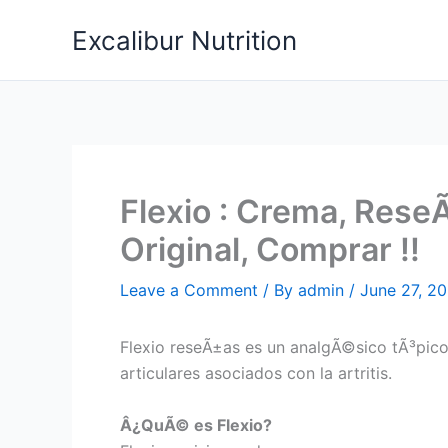
Skip
Excalibur Nutrition
to
content
Flexio : Crema, ReseÃ
Original, Comprar !!
Leave a Comment
/ By
admin
/
June 27, 2
Flexio reseÃ±as es un analgÃ©sico tÃ³pico 
articulares asociados con la artritis.
Â¿QuÃ© es Flexio?