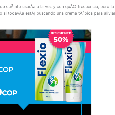
 cuÃ¡nto usarÃ­a a la vez y con quÃ© frecuencia, pero la 
si todavÃ­a estÃ¡ buscando una crema tÃ³pica para aliviar