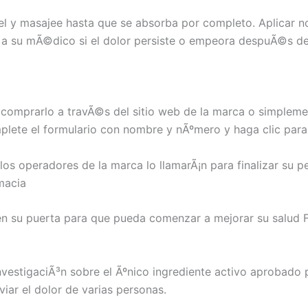
iel y masajee hasta que se absorba por completo. Aplicar 
a su mÃ©dico si el dolor persiste o empeora despuÃ©s de 7
e comprarlo a travÃ©s del sitio web de la marca o simplem
mplete el formulario con nombre y nÃºmero y haga clic para
, los operadores de la marca lo llamarÃ¡n para finalizar su
rmacia
en su puerta para que pueda comenzar a mejorar su salud F
vestigaciÃ³n sobre el Ãºnico ingrediente activo aprobado p
iar el dolor de varias personas.