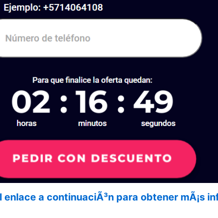
el enlace a continuaciÃ³n para obtener mÃ¡s 