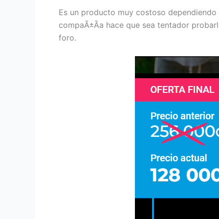
Es un producto muy costoso dependiendo de
compaÃ±Ã­a hace que sea tentador probarlo 
foro.