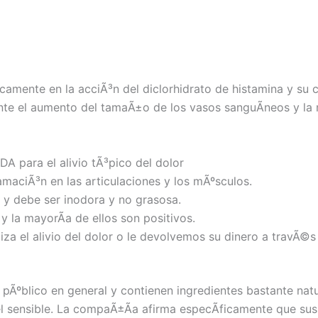
camente en la acciÃ³n del diclorhidrato de histamina y su 
nte el aumento del tamaÃ±o de los vasos sanguÃ­neos y la m
DA para el alivio tÃ³pico del dolor
lamaciÃ³n en las articulaciones y los mÃºsculos.
y debe ser inodora y no grasosa.
y la mayorÃ­a de ellos son positivos.
a el alivio del dolor o le devolvemos su dinero a travÃ©s
Ãºblico en general y contienen ingredientes bastante natur
el sensible. La compaÃ±Ã­a afirma especÃ­ficamente que su