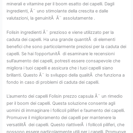
minerali e vitamine per il boom esatto dei capelli. Dagli
ingredienti, Ã¨ uno stimolante della crescita e dalle
valutazioni, la genuinitÃ Ã¨ assolutamente .
Folisin ingredienti Ã¨ prezioso e viene utilizzato per la
caduta dei capelli. Ha una grande quantitÃ di elementi
benefici che sono particolarmente preziosi per la caduta dei
capelli. Se hai l’opportunitÃ di esaminare le recensioni
sull’aumento dei capelli, potresti essere consapevole che
migliora i tuoi capelli e assicura che i tuoi capelli siano
brillanti. Questo Ã¨ lo sviluppo della qualitÃ che funziona a
fondo in caso di problemi di caduta dei capelli.
L’aumento dei capelli Folisin prezzo capsula Ã¨ un rimedio
per il boom dei capelli. Questa soluzione consente agli
uomini di immaginare i follicoli piliferi e l’aumento dei capelli.
Promuove il miglioramento dei capelli per mantenere la
versatilitÃ dei capelli. Questo riattiverÃ i follicoli piliferi, che
possono essere particolarmente utili per i capelli. Promuove