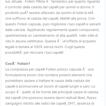
tuo attuale . Folisin Pillola Ã¨ fantastico per quanto riguarda
il controllo della caduta dei capelli per uomini e donne. Il
prodotto puÃ² essere utilizzato da uomini di tutte le etÃ
che soffrono di caduta dei capelli. Mettiti alla prova. Con
questo Folisin capsula, puoi migliorare i tuoi capelli e salvarti
dalla calvizie. Applicando regolarmente questi componenti,
sperimenterai un cambiamento di alta qualitÃ nello stile di
vita in alcune settimane. Questa Ã¨ un’offerta di acquisto
legale e testata al 100% senza rischi. Cogli questa
possibilitÃ per ritrovare i tuoi capelli!
Cos’Ã¨ Folisin?
La compressa per capelli Folisin prezzo capsula Ã¨ una
formulazione boom che contiene potenti elementi che
potrebbero aiutare a trattare le cause della caduta dei
capelli e promuovere un boom di capelli lunghi e sani. Lo
scopo Ã¨ quello di far fronte alle principali cause di caduta
dei capelli che possono essere danni radicali liberi, flusso
sanguigno ridotto alle radici dei capelli, DHT, assenza di