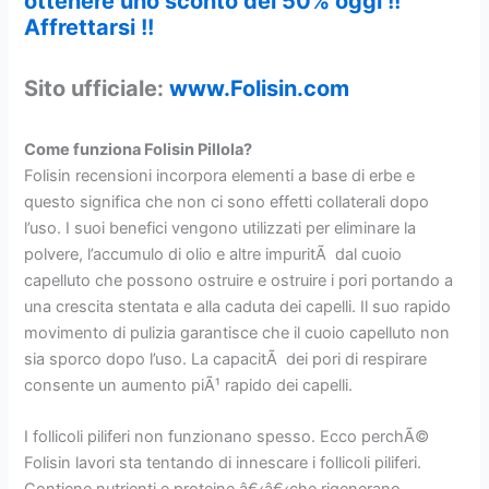
ottenere uno sconto del 50% oggi !!
Affrettarsi !!
Sito ufficiale:
www.Folisin.com
Come funziona Folisin Pillola?
Folisin recensioni incorpora elementi a base di erbe e
questo significa che non ci sono effetti collaterali dopo
l’uso. I suoi benefici vengono utilizzati per eliminare la
polvere, l’accumulo di olio e altre impuritÃ dal cuoio
capelluto che possono ostruire e ostruire i pori portando a
una crescita stentata e alla caduta dei capelli. Il suo rapido
movimento di pulizia garantisce che il cuoio capelluto non
sia sporco dopo l’uso. La capacitÃ dei pori di respirare
consente un aumento piÃ¹ rapido dei capelli.
I follicoli piliferi non funzionano spesso. Ecco perchÃ©
Folisin lavori sta tentando di innescare i follicoli piliferi.
Contiene nutrienti e proteine â€‹â€‹che rigenerano