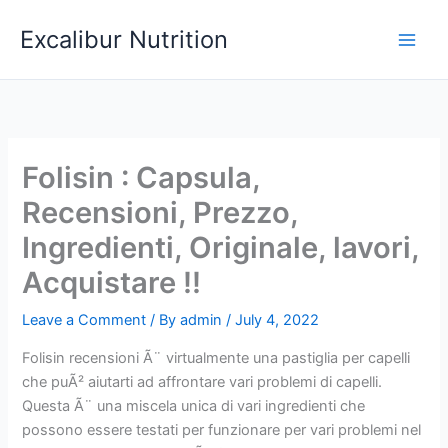
Skip
Excalibur Nutrition
to
Main
content
Men
Folisin : Capsula,
Recensioni, Prezzo,
Ingredienti, Originale, lavori,
Acquistare !!
Leave a Comment
/ By
admin
/
July 4, 2022
Folisin recensioni Ã¨ virtualmente una pastiglia per capelli
che puÃ² aiutarti ad affrontare vari problemi di capelli.
Questa Ã¨ una miscela unica di vari ingredienti che
possono essere testati per funzionare per vari problemi nel