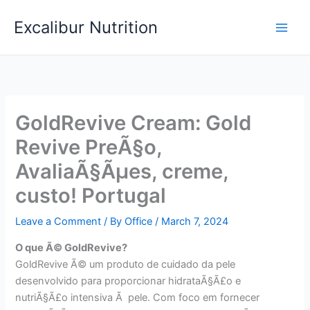
Skip
Excalibur Nutrition
to
Main
content
Men
GoldRevive Cream: Gold
Revive PreÃ§o,
AvaliaÃ§Ãµes, creme,
custo! Portugal
Leave a Comment
/ By
Office
/
March 7, 2024
O que Ã© GoldRevive?
GoldRevive Ã© um produto de cuidado da pele
desenvolvido para proporcionar hidrataÃ§Ã£o e
nutriÃ§Ã£o intensiva Ã pele. Com foco em fornecer