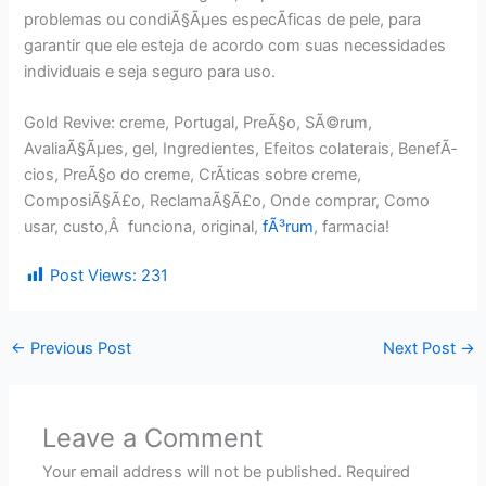
problemas ou condiÃ§Ãµes especÃ­ficas de pele, para
garantir que ele esteja de acordo com suas necessidades
individuais e seja seguro para uso.
Gold Revive: creme, Portugal, PreÃ§o, SÃ©rum,
AvaliaÃ§Ãµes, gel, Ingredientes, Efeitos colaterais, BenefÃ­
cios, PreÃ§o do creme, CrÃ­ticas sobre creme,
ComposiÃ§Ã£o, ReclamaÃ§Ã£o, Onde comprar, Como
usar, custo,Â funciona, original,
fÃ³rum
, farmacia!
Post Views:
231
←
Previous Post
Next Post
→
Leave a Comment
Your email address will not be published.
Required