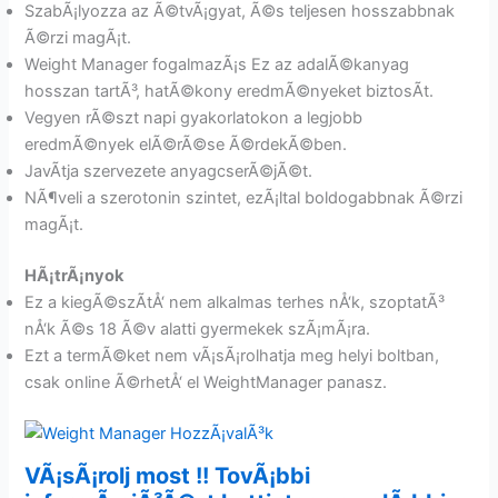
SzabÃ¡lyozza az Ã©tvÃ¡gyat, Ã©s teljesen hosszabbnak
Ã©rzi magÃ¡t.
Weight Manager fogalmazÃ¡s Ez az adalÃ©kanyag
hosszan tartÃ³, hatÃ©kony eredmÃ©nyeket biztosÃ­t.
Vegyen rÃ©szt napi gyakorlatokon a legjobb
eredmÃ©nyek elÃ©rÃ©se Ã©rdekÃ©ben.
JavÃ­tja szervezete anyagcserÃ©jÃ©t.
NÃ¶veli a szerotonin szintet, ezÃ¡ltal boldogabbnak Ã©rzi
magÃ¡t.
HÃ¡trÃ¡nyok
Ez a kiegÃ©szÃ­tÅ‘ nem alkalmas terhes nÅ‘k, szoptatÃ³
nÅ‘k Ã©s 18 Ã©v alatti gyermekek szÃ¡mÃ¡ra.
Ezt a termÃ©ket nem vÃ¡sÃ¡rolhatja meg helyi boltban,
csak online Ã©rhetÅ‘ el WeightManager panasz.
VÃ¡sÃ¡rolj most !! TovÃ¡bbi