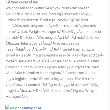
KÃ¶vetkeztetÃ©s
Weight Manager vÃ©lemÃ©nyek termÃ©k erÅ‘sen
ajÃ¡nlott! A tÃºlsÃºlyt szÃ¡mos egÃ©szsÃ©gÃ¼gyi
problÃ©ma okozza. Ezek a problÃ©mÃ¡k nÃ©ha
emlÃ©keznek, alÃ¡zatossÃ¡ Ã©s elnyomottÃ¡ tesznek
bennÃ¼nket. Weight Manager kÃ¶ltsÃ©g vÃ¡laszol ezekre
a problÃ©mÃ¡kra, Ã©s megoldÃ¡st kÃ­nÃ¡l nekÃ¼nk. Az
Ã¶sszes felesleges zsÃ­rszÃ¶vet rendszeres
hasznÃ¡latÃ¡val Ãºj, gyÃ¶nyÃ¶rÅ± testet kaphat. Ez a
termÃ©k segÃ­t megszabadulni ezektÅ‘l a raktÃ¡rozott zsÃ­
roktÃ³l, Ã©s extra kalÃ³riÃ¡kat Ã©get el. A keton diÃ©ta
ezekben a tiszta kapszulÃ¡iban a fogyÃ¡s egyszerÅ±vÃ©
vÃ¡lt, Ã©s bÃ¡rmikor hasznÃ¡lhatÃ³. EzÃ©rt tartjÃ¡k az
egyik legjobb termÃ©knek a fogyÃ¡sban. EzÃ©rt nem
veszÃ­tesz itt semmit. TehÃ¡t ne hagyja ki a lehetÅ‘sÃ©get,
hogy javÃ­tsa az Ã©letÃ©t. Kezdje el mÃ©g ma Weight
ManagerfÃ³rum.