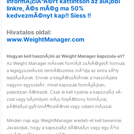
informÃ¡ciÃ³Ã©rt kattintson az alÃ¡bbi
linkre, Ã©s mÃ©g ma 50%
kedvezmÃ©nyt kap!! Siess !!
Hivatalos oldal:
www.WeightManager.com
Hogyan kell hasznÃ¡lni az Weight Manager kapszula-et?
Az Weight Manager mÅ±vek formÃ¡lt zsÃ­rÃ©getÅ‘ formula
a legegyszerÅ±bb termÃ©szetes mÃ³dja az extra sÃºly
leadÃ¡sÃ¡nak. Ennek a kiegÃ©szÃ­tÅ‘nek a hasznÃ¡lata
nagyon egyszerÅ±, mivel kapszula formÃ¡jÃ¡ban,
palackban Ã©rkezik. Csak le kell nyelnie a kapszulÃ¡t vÃ­
zzel vagy bÃ¡rmilyen mÃ¡s folyÃ©kony formÃ¡val,
pÃ©ldÃ¡ul gyÃ¼mÃ¶lcslÃ©vel vagy valami mÃ¡ssal.
Minden nap egy WeightManager eredeti-et kell bevennie.
Javasoljuk, hogy a kapszulÃ¡t dÃ©lutÃ¡n vagy egy Ã³ra