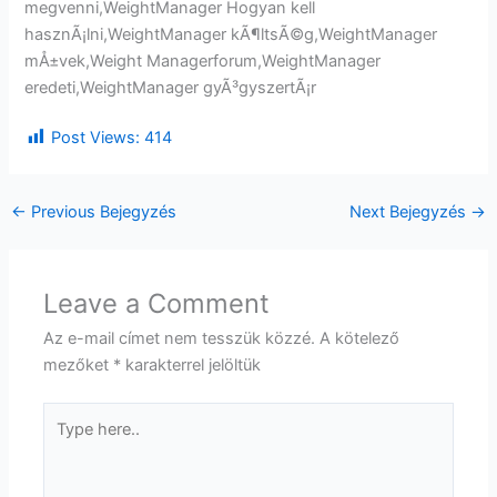
megvenni,WeightManager Hogyan kell
hasznÃ¡lni,WeightManager kÃ¶ltsÃ©g,WeightManager
mÅ±vek,Weight Managerforum,WeightManager
eredeti,WeightManager gyÃ³gyszertÃ¡r
Post Views:
414
←
Previous Bejegyzés
Next Bejegyzés
→
Leave a Comment
Az e-mail címet nem tesszük közzé.
A kötelező
mezőket
*
karakterrel jelöltük
Type
here..