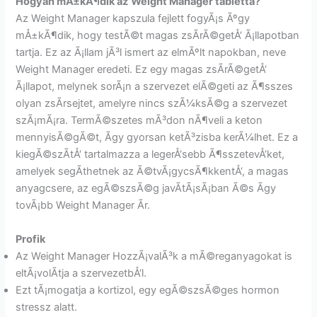
Hogyan mÅ±kÃ¶dik az
Weight Manager tabletta?
Az Weight Manager kapszula fejlett fogyÃ¡s Ãºgy
mÅ±kÃ¶dik, hogy testÃ©t magas zsÃ­rÃ©getÅ‘ Ã¡llapotban
tartja. Ez az Ã¡llam jÃ³l ismert az elmÃºlt napokban, neve
Weight Manager eredeti. Ez egy magas zsÃ­rÃ©getÅ‘
Ã¡llapot, melynek sorÃ¡n a szervezet elÃ©geti az Ã¶sszes
olyan zsÃ­rsejtet, amelyre nincs szÃ¼ksÃ©g a szervezet
szÃ¡mÃ¡ra. TermÃ©szetes mÃ³don nÃ¶veli a keton
mennyisÃ©gÃ©t, Ã­gy gyorsan ketÃ³zisba kerÃ¼lhet. Ez a
kiegÃ©szÃ­tÅ‘ tartalmazza a legerÅ‘sebb Ã¶sszetevÅ‘ket,
amelyek segÃ­thetnek az Ã©tvÃ¡gycsÃ¶kkentÅ‘, a magas
anyagcsere, az egÃ©szsÃ©g javÃ­tÃ¡sÃ¡ban Ã©s Ã­gy
tovÃ¡bb Weight Manager Ãr.
Profik
Az Weight Manager HozzÃ¡valÃ³k a mÃ©reganyagokat is
eltÃ¡volÃ­tja a szervezetbÅ‘l.
Ezt tÃ¡mogatja a kortizol, egy egÃ©szsÃ©ges hormon
stressz alatt.