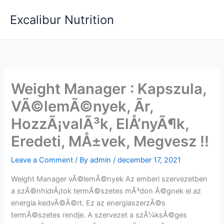
Skip
Excalibur Nutrition
to
content
Weight Manager : Kapszula,
VÃ©lemÃ©nyek, Ãr,
HozzÃ¡valÃ³k, ElÅ‘nyÃ¶k,
Eredeti, MÅ±vek, Megvesz !!
Leave a Comment
/ By
admin
/
december 17, 2021
Weight Manager vÃ©lemÃ©nyek Az emberi szervezetben
a szÃ©nhidrÃ¡tok termÃ©szetes mÃ³don Ã©gnek el az
energia kedvÃ©Ã©rt. Ez az energiaszerzÃ©s
termÃ©szetes rendje. A szervezet a szÃ¼ksÃ©ges