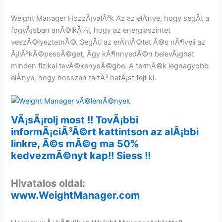
Weight Manager HozzÃ¡valÃ³k Az az elÅ‘nye, hogy segÃ­t a
fogyÃ¡sban anÃ©lkÃ¼l, hogy az energiaszintet
veszÃ©lyeztetnÃ©. SegÃ­ti az erÅ‘nlÃ©tet Ã©s nÃ¶veli az
Ã¡llÃ³kÃ©pessÃ©get, Ã­gy kÃ¶nnyedÃ©n belevÃ¡ghat
minden fizikai tevÃ©kenysÃ©gbe. A termÃ©k legnagyobb
elÅ‘nye, hogy hosszan tartÃ³ hatÃ¡st fejt ki.
VÃ¡sÃ¡rolj most !! TovÃ¡bbi
informÃ¡ciÃ³Ã©rt kattintson az alÃ¡bbi
linkre, Ã©s mÃ©g ma 50%
kedvezmÃ©nyt kap!! Siess !!
Hivatalos oldal:
www.WeightManager.com