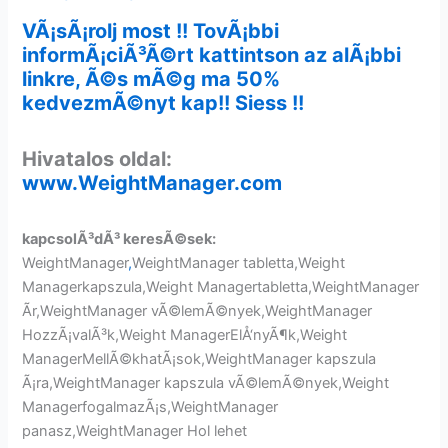
VÃ¡sÃ¡rolj most !! TovÃ¡bbi
informÃ¡ciÃ³Ã©rt kattintson az alÃ¡bbi
linkre, Ã©s mÃ©g ma 50%
kedvezmÃ©nyt kap!! Siess !!
Hivatalos oldal:
www.WeightManager.com
kapcsolÃ³dÃ³ keresÃ©sek:
WeightManager
,
WeightManager tabletta,Weight
Managerkapszula,Weight Managertabletta,WeightManager
Ãr,WeightManager vÃ©lemÃ©nyek,WeightManager
HozzÃ¡valÃ³k,Weight ManagerElÅ‘nyÃ¶k,Weight
ManagerMellÃ©khatÃ¡sok,WeightManager kapszula
Ã¡ra,WeightManager kapszula vÃ©lemÃ©nyek,Weight
ManagerfogalmazÃ¡s,WeightManager
panasz,WeightManager Hol lehet