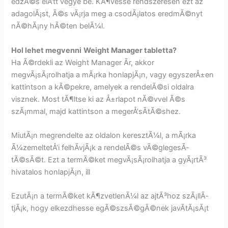
edzÃ©s elÅ‘tt vegye be. KÃ¶vesse rendszeresen ezt az
adagolÃ¡st, Ã©s vÃ¡rja meg a csodÃ¡latos eredmÃ©nyt
nÃ©hÃ¡ny hÃ©ten belÃ¼l.
Hol lehet megvenni
Weight Manager tabletta?
Ha Ã©rdekli az Weight Manager Ãr, akkor
megvÃ¡sÃ¡rolhatja a mÃ¡rka honlapjÃ¡n, vagy egyszerÅ±en
kattintson a kÃ©pekre, amelyek a rendelÃ©si oldalra
visznek. Most tÃ¶ltse ki az Å±rlapot nÃ©vvel Ã©s
szÃ¡mmal, majd kattintson a megerÅ‘sÃ­tÃ©shez.
MiutÃ¡n megrendelte az oldalon keresztÃ¼l, a mÃ¡rka
Ã¼zemeltetÅ‘i felhÃ­vjÃ¡k a rendelÃ©s vÃ©glegesÃ­
tÃ©sÃ©t. Ezt a termÃ©ket megvÃ¡sÃ¡rolhatja a gyÃ¡rtÃ³
hivatalos honlapjÃ¡n, ill
EzutÃ¡n a termÃ©ket kÃ¶zvetlenÃ¼l az ajtÃ³hoz szÃ¡llÃ­
tjÃ¡k, hogy elkezdhesse egÃ©szsÃ©gÃ©nek javÃ­tÃ¡sÃ¡t