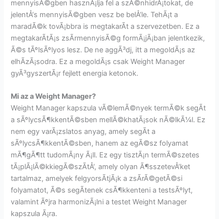
mennyisÃ©gben hasznÃ¡lja fel a szÃ©nhidrÃ¡tokat, de
jelentÅ‘s mennyisÃ©gben vesz be belÅ‘le. TehÃ¡t a
maradÃ©k tovÃ¡bbra is megtakarÃ­t a szervezetben. Ez a
megtakarÃ­tÃ¡s zsÃ­rmennyisÃ©g formÃ¡jÃ¡ban jelentkezik,
Ã©s tÃºlsÃºlyos lesz. De ne aggÃ³dj, itt a megoldÃ¡s az
elhÃ­zÃ¡sodra. Ez a megoldÃ¡s csak Weight Manager
gyÃ³gyszertÃ¡r fejlett energia ketonok.
Mi az a Weight Manager?
Weight Manager kapszula vÃ©lemÃ©nyek termÃ©k segÃ­t
a sÃºlycsÃ¶kkentÃ©sben mellÃ©khatÃ¡sok nÃ©lkÃ¼l. Ez
nem egy varÃ¡zslatos anyag, amely segÃ­t a
sÃºlycsÃ¶kkentÃ©sben, hanem az egÃ©sz folyamat
mÃ¶gÃ¶tt tudomÃ¡ny Ã¡ll. Ez egy tisztÃ¡n termÃ©szetes
tÃ¡plÃ¡lÃ©kkiegÃ©szÃ­tÅ‘, amely olyan Ã¶sszetevÅ‘ket
tartalmaz, amelyek felgyorsÃ­tjÃ¡k a zsÃ­rÃ©getÃ©si
folyamatot, Ã©s segÃ­tenek csÃ¶kkenteni a testsÃºlyt,
valamint Ãºjra harmonizÃ¡lni a testet Weight Manager
kapszula Ã¡ra.