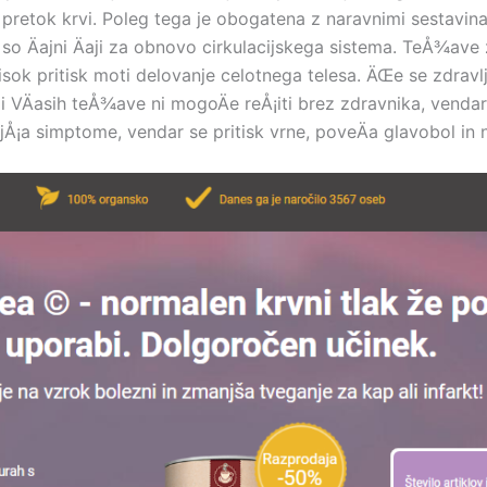
en pretok krvi. Poleg tega je obogatena z naravnimi sestavina
 Äajni Äaji za obnovo cirkulacijskega sistema. TeÅ¾ave 
isok pritisk moti delovanje celotnega telesa. ÄŒe se zdravl
VÄasih teÅ¾ave ni mogoÄe reÅ¡iti brez zdravnika, vendar
ajÅ¡a simptome, vendar se pritisk vrne, poveÄa glavobol i