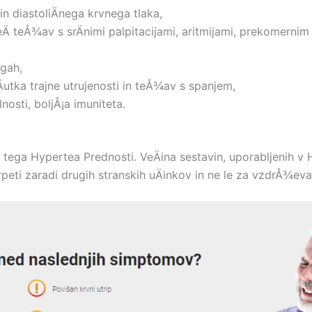
in diastoliÄnega krvnega tlaka,
eÄ teÅ¾av s srÄnimi palpitacijami, aritmijami, prekomernim 
ogah,
utka trajne utrujenosti in teÅ¾av s spanjem,
lnosti, boljÅ¡a imuniteta.
 tega Hypertea Prednosti. VeÄina sestavin, uporabljenih v H
peti zaradi drugih stranskih uÄinkov in ne le za vzdrÅ¾ev