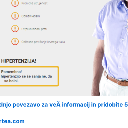
odnjo povezavo za veÄ informacij in pridobite 
tea.com