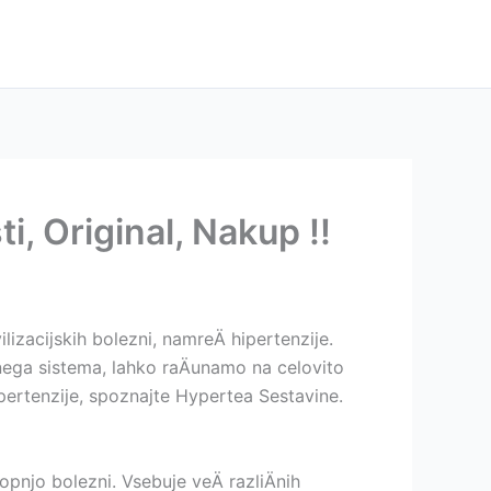
i, Original, Nakup !!
lizacijskih bolezni, namreÄ hipertenzije.
lnega sistema, lahko raÄunamo na celovito
pertenzije, spoznajte Hypertea Sestavine.
pnjo bolezni. Vsebuje veÄ razliÄnih