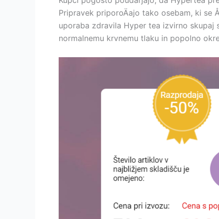
Kupci pogosto poudarjajo, da Hypertea preg
Pripravek priporoÄajo tako osebam, ki se Å
uporaba zdravila Hyper tea izvirno skupaj 
normalnemu krvnemu tlaku in popolno okrev