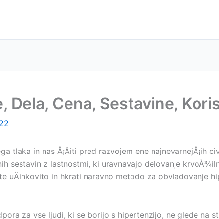
, Dela, Cena, Sestavine, Korist
022
 tlaka in nas Å¡Äiti pred razvojem ene najnevarnejÅ¡ih civi
Änih sestavin z lastnostmi, ki uravnavajo delovanje krvoÅ¾i
ete uÄinkovito in hkrati naravno metodo za obvladovanje hi
a za vse ljudi, ki se borijo s hipertenzijo, ne glede na sto