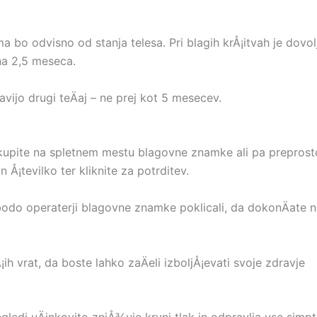
ma bo odvisno od stanja telesa. Pri blagih krÅ¡itvah je dovo
 na 2,5 meseca.
vijo drugi teÄaj – ne prej kot 5 mesecev.
ite na spletnem mestu blagovne znamke ali pa preprosto kl
 Å¡tevilko ter kliknite za potrditev.
odo operaterji blagovne znamke poklicali, da dokonÄate nar
h vrat, da boste lahko zaÄeli izboljÅ¡evati svoje zdravje