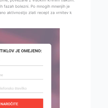
ptome, povezane z visokim krvnim tlakom.
nih fazah bolezni. Po mnogih mnenjih je
o aktivnostjo zlati recept za vrnitev k