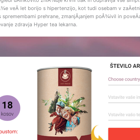
ledi uÄinkovito zniÅ¾uje krvni tlak in odpravlja vse sim
¾e veÄ let borijo s hipertenzijo, kot tudi osebam v zaÄet
s spremembami prehrane, zmanjÅ¡anjem poÅ¾ivil in poveÄan
anje zdravja Hyper tea lekarna.