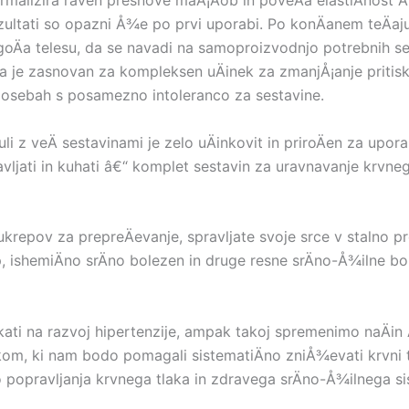
rmalizira raven presnove maÅ¡Äob in poveÄa elastiÄnost Å
 rezultati so opazni Å¾e po prvi uporabi. Po konÄanem teÄaj
Äa telesu, da se navadi na samoproizvodnjo potrebnih se
je zasnovan za kompleksen uÄinek za zmanjÅ¡anje pritisk
in osebah s posamezno intoleranco za sestavine.
li z veÄ sestavinami je zelo uÄinkovit in priroÄen za upor
ravljati in kuhati â€“ komplet sestavin za uravnavanje krvne
 ukrepov za prepreÄevanje, spravljate svoje srce v stalno 
 ishemiÄno srÄno bolezen in druge resne srÄno-Å¾ilne bol
ati na razvoj hipertenzije, ampak takoj spremenimo naÄin 
kom, ki nam bodo pomagali sistematiÄno zniÅ¾evati krvni t
 popravljanja krvnega tlaka in zdravega srÄno-Å¾ilnega si