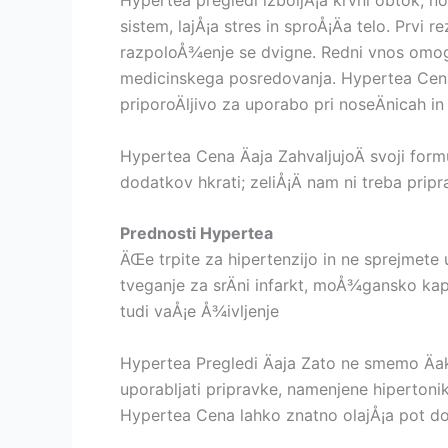
Hypertea pregledi izboljÅ¡a krvni obtok, no
sistem, lajÅ¡a stres in sproÅ¡Äa telo. Prvi
razpoloÅ¾enje se dvigne. Redni vnos omogo
medicinskega posredovanja. Hypertea Cena 
priporoÄljivo za uporabo pri noseÄnicah 
Hypertea Cena Äaja ZahvaljujoÄ svoji formu
dodatkov hkrati; zeliÅ¡Ä nam ni treba prip
Prednosti Hypertea
ÄŒe trpite za hipertenzijo in ne sprejmete
tveganje za srÄni infarkt, moÅ¾gansko kap,
tudi vaÅ¡e Å¾ivljenje
Hypertea Pregledi Äaja Zato ne smemo Äak
uporabljati pripravke, namenjene hipertoni
Hypertea Cena lahko znatno olajÅ¡a pot do