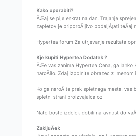
Kako uporabiti?
ÄŒaj se pije enkrat na dan. Trajanje spreje
zapletov je priporoÄljivo podaljÅ¡ati teÄaj
Hypertea forum Za utrjevanje rezultata opra
Kje kupiti
Hypertea Dodatek ?
ÄŒe vas zanima Hypertea Cena, ga lahko kup
naroÄilo. Zdaj izpolnite obrazec z imenom in
Ko ga naroÄite prek spletnega mesta, vas b
spletni strani proizvajalca oz
Nato boste izdelek dobili naravnost do vaÅ¡i
ZakljuÄek