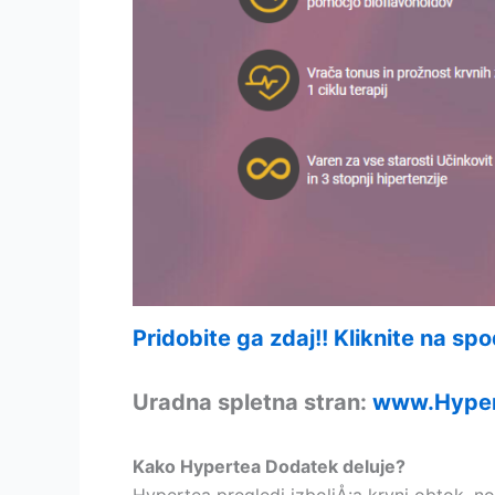
Pridobite ga zdaj!! Kliknite na sp
Uradna spletna stran:
www.Hyper
Kako Hypertea Dodatek deluje?