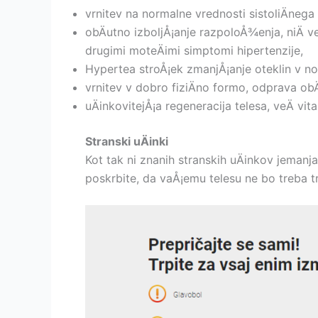
vrnitev na normalne vrednosti sistoliÄnega 
obÄutno izboljÅ¡anje razpoloÅ¾enja, niÄ v
drugimi moteÄimi simptomi hipertenzije,
Hypertea stroÅ¡ek zmanjÅ¡anje oteklin v n
vrnitev v dobro fiziÄno formo, odprava obÄ
uÄinkovitejÅ¡a regeneracija telesa, veÄ vita
Stranski uÄinki
Kot tak ni znanih stranskih uÄinkov jemanja
poskrbite, da vaÅ¡emu telesu ne bo treba tr