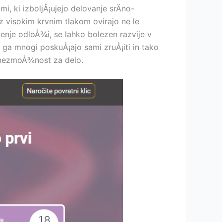
mi, ki izboljÅ¡ujejo delovanje srÄno-
z visokim krvnim tlakom ovirajo ne le
jenje odloÅ¾i, se lahko bolezen razvije v
 ga mnogi poskuÅ¡ajo sami zruÅ¡iti in tako
n nezmoÅ¾nost za delo.