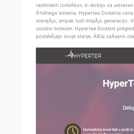
rastlinskih izvleÄkov, ki skrbijo za ustrez
Å¾ilnega sistema. Hypertea Dodatna cena so
starejÅ¡o, ampak tudi mlajÅ¡o generacijo. V
usodno bolezen. Hypertea Dodatni pregledi 
poslabÅ¡ajo svoje stanje. ÄŒaj zaÄasno ol