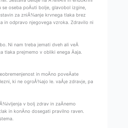
¾il. Sestava deluje na Å¾ivÄni in endokrini
u se oseba poÄuti bolje, glavobol izgine,
stavin za zniÅ¾anje krvnega tlaka brez
a in odpravo njegovega vzroka. Zdravilo ni
abo. Ni nam treba jemati dveh ali veÄ
ga tlaka prejmemo v obliki enega Äaja.
preobremenjenost in moÄno poveÄate
ezni, ki ne ogroÅ¾ajo le. vaÅ¡e zdravje, pa
Å¾ivljenja v bolj zdrav in zaÄnemo
lak in konÄno dosegati pravilno raven.
stema.