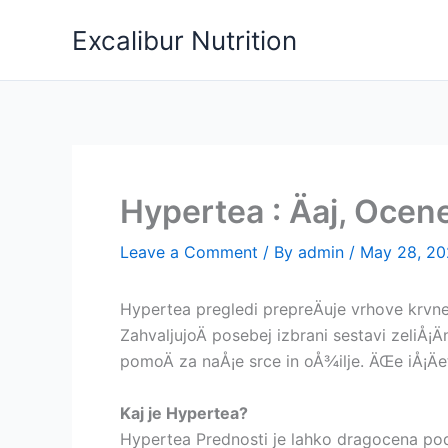
Skip
Excalibur Nutrition
to
content
Hypertea : Äaj, Ocene
Leave a Comment
/ By
admin
/
May 28, 2
Hypertea pregledi prepreÄuje vrhove krvnega
ZahvaljujoÄ posebej izbrani sestavi zeliÅ¡
pomoÄ za naÅ¡e srce in oÅ¾ilje. ÄŒe iÅ¡Ä
Kaj je Hypertea?
Hypertea Prednosti je lahko dragocena podpor