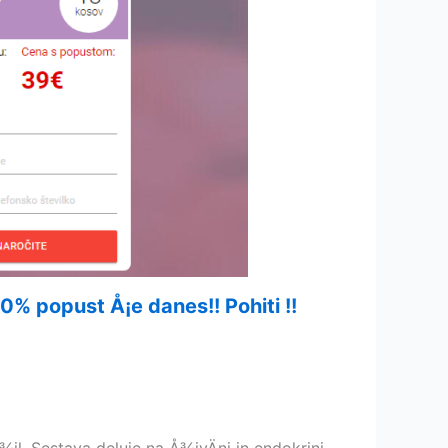
50% popust Å¡e danes!! Pohiti !!