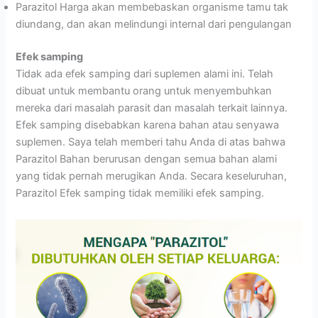
Parazitol Harga akan membebaskan organisme tamu tak
diundang, dan akan melindungi internal dari pengulangan
Efek samping
Tidak ada efek samping dari suplemen alami ini. Telah
dibuat untuk membantu orang untuk menyembuhkan
mereka dari masalah parasit dan masalah terkait lainnya.
Efek samping disebabkan karena bahan atau senyawa
suplemen. Saya telah memberi tahu Anda di atas bahwa
Parazitol Bahan berurusan dengan semua bahan alami
yang tidak pernah merugikan Anda. Secara keseluruhan,
Parazitol Efek samping tidak memiliki efek samping.