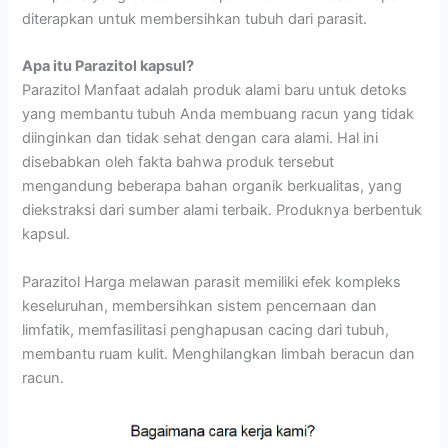
diterapkan untuk membersihkan tubuh dari parasit.
Apa itu Parazitol kapsul?
Parazitol Manfaat adalah produk alami baru untuk detoks
yang membantu tubuh Anda membuang racun yang tidak
diinginkan dan tidak sehat dengan cara alami. Hal ini
disebabkan oleh fakta bahwa produk tersebut
mengandung beberapa bahan organik berkualitas, yang
diekstraksi dari sumber alami terbaik. Produknya berbentuk
kapsul.
Parazitol Harga melawan parasit memiliki efek kompleks
keseluruhan, membersihkan sistem pencernaan dan
limfatik, memfasilitasi penghapusan cacing dari tubuh,
membantu ruam kulit. Menghilangkan limbah beracun dan
racun.