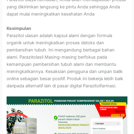
yang dikirimkan langsung ke pintu Anda sehingga Anda
dapat mulai meningkatkan kesehatan Anda
Kesimpulan
Parazitol ulasan adalah kapsul alami dengan formula
organik untuk meningkatkan proses detoks dan
pembersihan tubuh. Ini mengandung berbagai bahan
alami. Parazitolasli Masing-masing berfokus pada
kemampuan pembersihan tubuh alami dan membantu
meningkatkannya. Kesaksian pengguna dan umpan balik
online sebagian besar positif. Produk ini bekerja lebih baik
daripada alternatif lain di pasar digital Parazitolfarmasi.