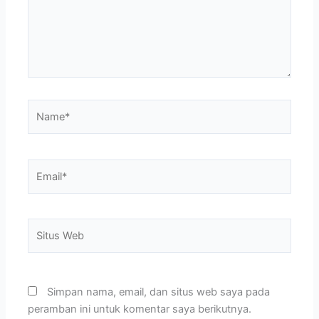
Name*
Email*
Situs
Web
Simpan nama, email, dan situs web saya pada
peramban ini untuk komentar saya berikutnya.