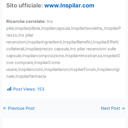
Sito ufficiale:
www.Inspilar.com
Ricerche correlate:
Ins
pilar
,
Inspilarpillola,Inspilarcapsula,Inspilartavoletta,,InspilarP
rezzo,Ins pilar
recensioni,Inspilaringredienti,InspilarBenefici,InspilarEffetti
collaterali,Inspilarprezzo capsule,Ins pilar recensioni sulle
capsule,Inspilarcomposizione,Inspilarrimostranza,InspilarD
ove comprare,InspilarCome
usare,Inspilarcosto,Inspilarlavori,InspilarForum,Inspilarorigi
nale,Inspilarfarmacia
Post Views:
153
←
Previous Post
Next Post
→