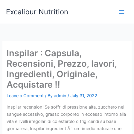
Skip
Excalibur Nutrition
to
Main
content
Men
Inspilar : Capsula,
Recensioni, Prezzo, lavori,
Ingredienti, Originale,
Acquistare !!
Leave a Comment
/ By
admin
/
July 31, 2022
Inspilar recensioni Se soffri di pressione alta, zucchero nel
sangue eccessivo, grasso corporeo in eccesso intorno alla
vita e livelli irregolari di colesterolo o trigliceridi su base
giornaliera, Inspilar ingredient Ã¨ un rimedio naturale che