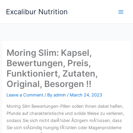
Skip
Excalibur Nutrition
to
Main
content
Men
Moring Slim: Kapsel,
Bewertungen, Preis,
Funktioniert, Zutaten,
Original, Besorgen !!
Leave a Comment
/ By
admin
/
March 24, 2023
Moring Slim Bewertungen-Pillen sollen Ihnen dabei helfen,
Pfunde auf charakteristische und solide Weise zu verlieren,
sodass Sie sich nicht darÃ¼ber Ã¤rgern mÃ¼ssen, dass
Sie sich stÃ¤ndig hungrig fÃ¼hlen oder Magenprobleme