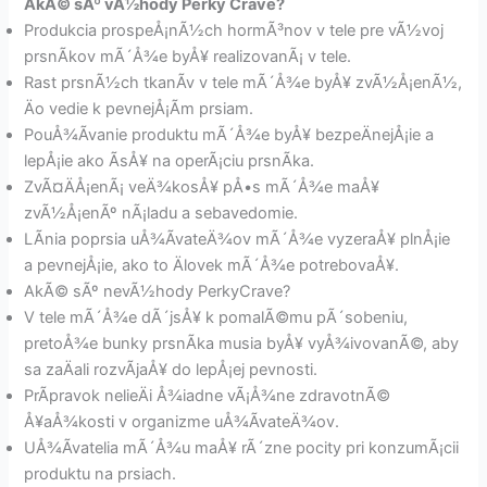
AkÃ© sÃº vÃ½hody Perky Crave?
Produkcia prospeÅ¡nÃ½ch hormÃ³nov v tele pre vÃ½voj
prsnÃ­kov mÃ´Å¾e byÅ¥ realizovanÃ¡ v tele.
Rast prsnÃ½ch tkanÃ­v v tele mÃ´Å¾e byÅ¥ zvÃ½Å¡enÃ½,
Äo vedie k pevnejÅ¡Ã­m prsiam.
PouÅ¾Ã­vanie produktu mÃ´Å¾e byÅ¥ bezpeÄnejÅ¡ie a
lepÅ¡ie ako Ã­sÅ¥ na operÃ¡ciu prsnÃ­ka.
ZvÃ¤ÄÅ¡enÃ¡ veÄ¾kosÅ¥ pÅ•s mÃ´Å¾e maÅ¥
zvÃ½Å¡enÃº nÃ¡ladu a sebavedomie.
LÃ­nia poprsia uÅ¾Ã­vateÄ¾ov mÃ´Å¾e vyzeraÅ¥ plnÅ¡ie
a pevnejÅ¡ie, ako to Älovek mÃ´Å¾e potrebovaÅ¥.
AkÃ© sÃº nevÃ½hody PerkyCrave?
V tele mÃ´Å¾e dÃ´jsÅ¥ k pomalÃ©mu pÃ´sobeniu,
pretoÅ¾e bunky prsnÃ­ka musia byÅ¥ vyÅ¾ivovanÃ©, aby
sa zaÄali rozvÃ­jaÅ¥ do lepÅ¡ej pevnosti.
PrÃ­pravok nelieÄi Å¾iadne vÃ¡Å¾ne zdravotnÃ©
Å¥aÅ¾kosti v organizme uÅ¾Ã­vateÄ¾ov.
UÅ¾Ã­vatelia mÃ´Å¾u maÅ¥ rÃ´zne pocity pri konzumÃ¡cii
produktu na prsiach.