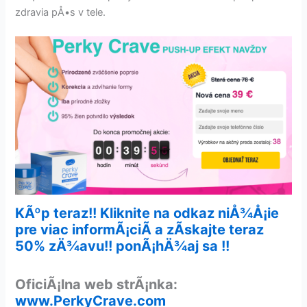
zdravia pÅ•s v tele.
KÃºp teraz!! Kliknite na odkaz niÅ¾Å¡ie
pre viac informÃ¡ciÃ­ a zÃ­skajte teraz
50% zÄ¾avu!! ponÃ¡hÄ¾aj sa !!
OficiÃ¡lna web strÃ¡nka:
www.PerkyCrave.com