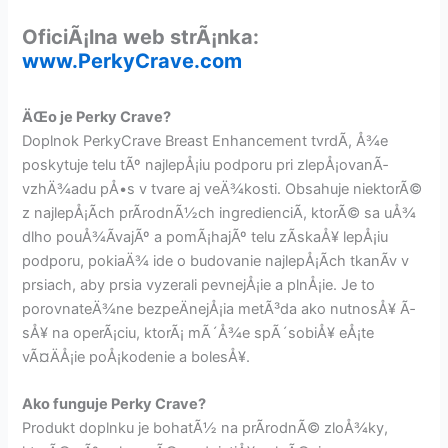
OficiÃ¡lna web strÃ¡nka:
www.PerkyCrave.com
ÄŒo je Perky Crave?
Doplnok PerkyCrave Breast Enhancement tvrdÃ­, Å¾e
poskytuje telu tÃº najlepÅ¡iu podporu pri zlepÅ¡ovanÃ­
vzhÄ¾adu pÅ•s v tvare aj veÄ¾kosti. Obsahuje niektorÃ©
z najlepÅ¡Ã­ch prÃ­rodnÃ½ch ingredienciÃ­, ktorÃ© sa uÅ¾
dlho pouÅ¾Ã­vajÃº a pomÃ¡hajÃº telu zÃ­skaÅ¥ lepÅ¡iu
podporu, pokiaÄ¾ ide o budovanie najlepÅ¡Ã­ch tkanÃ­v v
prsiach, aby prsia vyzerali pevnejÅ¡ie a plnÅ¡ie. Je to
porovnateÄ¾ne bezpeÄnejÅ¡ia metÃ³da ako nutnosÅ¥ Ã­
sÅ¥ na operÃ¡ciu, ktorÃ¡ mÃ´Å¾e spÃ´sobiÅ¥ eÅ¡te
vÃ¤ÄÅ¡ie poÅ¡kodenie a bolesÅ¥.
Ako funguje Perky Crave?
Produkt doplnku je bohatÃ½ na prÃ­rodnÃ© zloÅ¾ky,