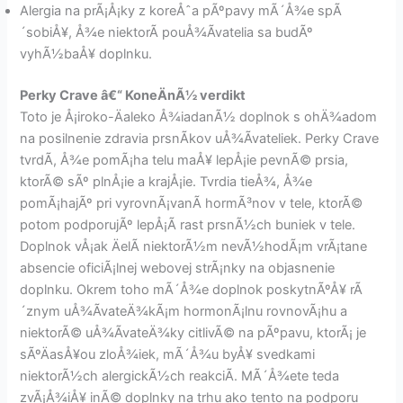
Alergia na prÃ¡Å¡ky z koreÅˆa pÃºpavy mÃ´Å¾e spÃ
´sobiÅ¥, Å¾e niektorÃ­ pouÅ¾Ã­vatelia sa budÃº
vyhÃ½baÅ¥ doplnku.
Perky Crave â€“ KoneÄnÃ½ verdikt
Toto je Å¡iroko-Äaleko Å¾iadanÃ½ doplnok s ohÄ¾adom
na posilnenie zdravia prsnÃ­kov uÅ¾Ã­vateliek. Perky Crave
tvrdÃ­, Å¾e pomÃ¡ha telu maÅ¥ lepÅ¡ie pevnÃ© prsia,
ktorÃ© sÃº plnÅ¡ie a krajÅ¡ie. Tvrdia tieÅ¾, Å¾e
pomÃ¡hajÃº pri vyrovnÃ¡vanÃ­ hormÃ³nov v tele, ktorÃ©
potom podporujÃº lepÅ¡Ã­ rast prsnÃ½ch buniek v tele.
Doplnok vÅ¡ak ÄelÃ­ niektorÃ½m nevÃ½hodÃ¡m vrÃ¡tane
absencie oficiÃ¡lnej webovej strÃ¡nky na objasnenie
doplnku. Okrem toho mÃ´Å¾e doplnok poskytnÃºÅ¥ rÃ
´znym uÅ¾Ã­vateÄ¾kÃ¡m hormonÃ¡lnu rovnovÃ¡hu a
niektorÃ© uÅ¾Ã­vateÄ¾ky citlivÃ© na pÃºpavu, ktorÃ¡ je
sÃºÄasÅ¥ou zloÅ¾iek, mÃ´Å¾u byÅ¥ svedkami
niektorÃ½ch alergickÃ½ch reakciÃ­. MÃ´Å¾ete teda
zvÃ¡Å¾iÅ¥ inÃ© doplnky na trhu ako tento na podporu