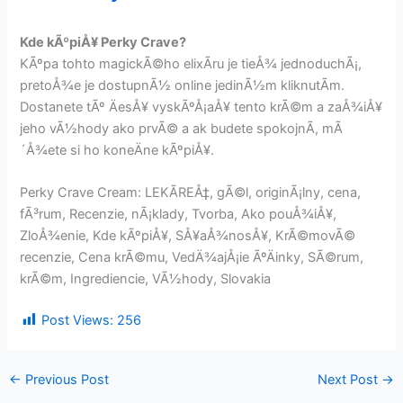
Kde kÃºpiÅ¥ Perky Crave?
KÃºpa tohto magickÃ©ho elixÃ­ru je tieÅ¾ jednoduchÃ¡,
pretoÅ¾e je dostupnÃ½ online jedinÃ½m kliknutÃ­m.
Dostanete tÃº ÄesÅ¥ vyskÃºÅ¡aÅ¥ tento krÃ©m a zaÅ¾iÅ¥
jeho vÃ½hody ako prvÃ© a ak budete spokojnÃ­, mÃ
´Å¾ete si ho koneÄne kÃºpiÅ¥.
Perky Crave Cream: LEKÃREÅ‡, gÃ©l, originÃ¡lny, cena,
fÃ³rum, Recenzie, nÃ¡klady, Tvorba, Ako pouÅ¾iÅ¥,
ZloÅ¾enie, Kde kÃºpiÅ¥, SÅ¥aÅ¾nosÅ¥, KrÃ©movÃ©
recenzie, Cena krÃ©mu, VedÄ¾ajÅ¡ie ÃºÄinky, SÃ©rum,
krÃ©m, Ingrediencie, VÃ½hody, Slovakia
Post Views:
256
←
Previous Post
Next Post
→