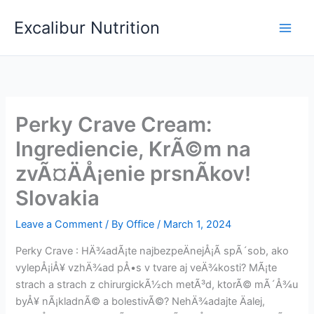
Skip
Excalibur Nutrition
to
Main
content
Men
Perky Crave Cream:
Ingrediencie, KrÃ©m na
zvÃ¤ÄÅ¡enie prsnÃ­kov!
Slovakia
Leave a Comment
/ By
Office
/
March 1, 2024
Perky Crave : HÄ¾adÃ¡te najbezpeÄnejÅ¡Ã­ spÃ´sob, ako
vylepÅ¡iÅ¥ vzhÄ¾ad pÅ•s v tvare aj veÄ¾kosti? MÃ¡te
strach a strach z chirurgickÃ½ch metÃ³d, ktorÃ© mÃ´Å¾u
byÅ¥ nÃ¡kladnÃ© a bolestivÃ©? NehÄ¾adajte Äalej,