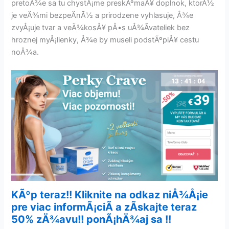
pretoÅ¾e sa tu chystÃ¡me preskÃºmaÅ¥ doplnok, ktorÃ½
je veÄ¾mi bezpeÄnÃ½ a prirodzene vyhlasuje, Å¾e
zvyÅ¡uje tvar a veÄ¾kosÅ¥ pÅ•s uÅ¾Ã­vateliek bez
hroznej myÅ¡lienky, Å¾e by museli podstÃºpiÅ¥ cestu
noÅ¾a.
KÃºp teraz!! Kliknite na odkaz niÅ¾Å¡ie
pre viac informÃ¡ciÃ­ a zÃ­skajte teraz
50% zÄ¾avu!! ponÃ¡hÄ¾aj sa !!