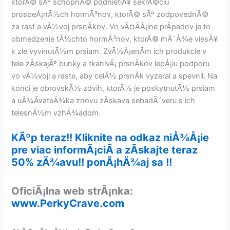
ktorÃ© sÃº schopnÃ© podnietiÅ¥ sekrÃ©ciu
prospeÅ¡nÃ½ch hormÃ³nov, ktorÃ© sÃº zodpovednÃ©
za rast a vÃ½voj prsnÃ­kov. Vo vÃ¤ÄÅ¡ine prÃ­padov je to
obmedzenie tÃ½chto hormÃ³nov, ktorÃ© mÃ´Å¾e viesÅ¥
k zle vyvinutÃ½m prsiam. ZvÃ½Å¡enÃ­m ich produkcie v
tele zÃ­skajÃº bunky a tkanivÃ¡ prsnÃ­kov lepÅ¡iu podporu
vo vÃ½voji a raste, aby celÃ½ prsnÃ­k vyzeral a spevnil. Na
konci je obrovskÃ½ zdvih, ktorÃ½ je poskytnutÃ½ prsiam
a uÅ¾Ã­vateÄ¾ka znovu zÃ­skava sebadÃ´veru s ich
telesnÃ½m vzhÄ¾adom.
KÃºp teraz!! Kliknite na odkaz niÅ¾Å¡ie
pre viac informÃ¡ciÃ­ a zÃ­skajte teraz
50% zÄ¾avu!! ponÃ¡hÄ¾aj sa !!
OficiÃ¡lna web strÃ¡nka:
www.PerkyCrave.com