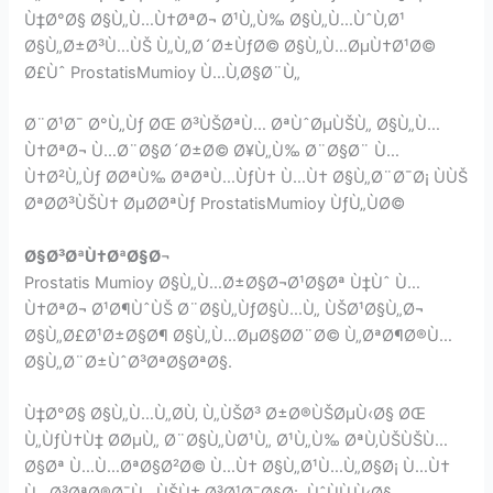
Ù‡Ø°Ø§ Ø§Ù„Ù…Ù†ØªØ¬ Ø¹Ù„Ù‰ Ø§Ù„Ù…ÙˆÙ‚Ø¹
Ø§Ù„Ø±Ø³Ù…ÙŠ Ù„Ù„Ø´Ø±ÙƒØ© Ø§Ù„Ù…ØµÙ†Ø¹Ø©
Ø£Ùˆ ProstatisMumioy Ù…Ù‚Ø§Ø¨Ù„
Ø¨Ø¹Ø¯ Ø°Ù„Ùƒ ØŒ Ø³ÙŠØªÙ… ØªÙˆØµÙŠÙ„ Ø§Ù„Ù…
Ù†ØªØ¬ Ù…Ø¨Ø§Ø´Ø±Ø© Ø¥Ù„Ù‰ Ø¨Ø§Ø¨ Ù…
Ù†Ø²Ù„Ùƒ Ø­ØªÙ‰ ØªØªÙ…ÙƒÙ† Ù…Ù† Ø§Ù„Ø¨Ø¯Ø¡ ÙÙŠ
ØªØ­Ø³ÙŠÙ† ØµØ­ØªÙƒ ProstatisMumioy ÙƒÙ„ÙØ©
Ø§Ø³ØªÙ†ØªØ§Ø¬
Prostatis Mumioy Ø§Ù„Ù…Ø±Ø§Ø¬Ø¹Ø§Øª Ù‡Ùˆ Ù…
Ù†ØªØ¬ Ø¹Ø¶ÙˆÙŠ Ø¨Ø§Ù„ÙƒØ§Ù…Ù„ ÙŠØ¹Ø§Ù„Ø¬
Ø§Ù„Ø£Ø¹Ø±Ø§Ø¶ Ø§Ù„Ù…ØµØ§Ø­Ø¨Ø© Ù„ØªØ¶Ø®Ù…
Ø§Ù„Ø¨Ø±ÙˆØ³ØªØ§ØªØ§.
Ù‡Ø°Ø§ Ø§Ù„Ù…Ù„Ø­Ù‚ Ù„ÙŠØ³ Ø±Ø®ÙŠØµÙ‹Ø§ ØŒ
Ù„ÙƒÙ†Ù‡ Ø­ØµÙ„ Ø¨Ø§Ù„ÙØ¹Ù„ Ø¹Ù„Ù‰ ØªÙ‚ÙŠÙŠÙ…
Ø§Øª Ù…Ù…ØªØ§Ø²Ø© Ù…Ù† Ø§Ù„Ø¹Ù…Ù„Ø§Ø¡ Ù…Ù†