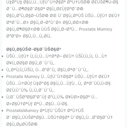
Ù‡Ø°Ù‡ Ø§Ù„Ù…ÙƒÙˆÙ†Ø§Øª ØºÙ†ÙŠØ© Ø£ÙŠØ¶Ù‹Ø§
Ø¨Ù…Ø¶Ø§Ø¯Ø§Øª Ø§Ù„Ø£ÙƒØ³Ø¯Ø©
Ø§Ù„Ø¹Ù„Ø§Ø¬ÙŠØ© ØŒ ÙˆØ§Ù„ØªÙŠ ÙŠÙ…ÙƒÙ† Ø£Ù†
ØªØ¯Ù…Ø± Ø§Ù„Ø¬Ø°ÙˆØ± Ø§Ù„Ø­Ø±Ø©
Ø§Ù„Ø¶Ø§Ø±Ø© ÙÙŠ Ø§Ù„Ø¬Ø³Ù… Prostatis Mumioy
Ø³Ø¹Ø± Ø§Ù„Ù…Ù„Ø­Ù‚.
Ø§Ù„Ø§ÙŠØ¬Ø§Ø¨ÙŠØ§Øª
ÙŠÙ…ÙƒÙ† Ù„Ù„Ù…Ù†ØªØ¬ Ø£Ù† ÙŠÙ‚Ù„Ù„ Ù…Ù†
Ø¥Ù„Ø­Ø§Ø­ Ø§Ù„Ø¨ÙˆÙ„.
Ù„ØªÙ‚Ù„ÙŠÙ„ Ù…Ø¹Ø¯Ù„ Ø§Ù„ØªØ¨ÙˆÙ„.
Prostatis Mumioy Ù…ÙƒÙˆÙ†Ø§Øª ÙŠÙ…ÙƒÙ† Ø£Ù†
ÙŠÙ…Ù†Ø­Ùƒ Ù‡Ø°Ø§ Ø§Ù„Ù…ÙƒÙ…Ù„ ØªØ¯ÙÙ‚Ù‹Ø§
Ø£Ù‚ÙˆÙ‰ Ù„Ù„Ø¨ÙˆÙ„.
Ù‚Ø¯ ÙŠØ³Ø§Ø¹Ø¯Ùƒ Ø¹Ù„Ù‰ Ø¥ÙØ±Ø§Øº Ù…
Ø«Ø§Ù†ØªÙƒ ØªÙ…Ø§Ù…Ù‹Ø§.
ProstatisMumioy ØªÙƒÙˆÙŠÙ† ØºÙ†ÙŠ
Ø¨Ø§Ù„ÙÙŠØªØ§Ù…ÙŠÙ†Ø§Øª ÙˆØ§Ù„Ù…Ø¹Ø§Ø¯Ù†
Ø§Ù„ØµØ­ÙŠØ©.