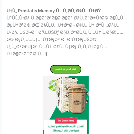
Ù‡Ù„ Prostatis Mumioy Ù…Ù„Ø­Ù‚ Ø¢Ù…Ù†ØŸ
ÙˆÙÙ‚Ù‹Ø§ Ù„Ø§Ø¯Ø¹Ø§Ø¡Ø§Øª Ø§Ù„Ø´Ø±ÙƒØ© Ø§Ù„Ù…
ØµÙ†Ø¹Ø© ØŒ Ø§Ù„Ù…Ù†ØªØ¬ Ø¢Ù…Ù† ØªÙ…Ø§Ù…
Ù‹Ø§. ÙŠØ¬Ø¨ Ø¹Ù„ÙŠÙƒ Ø§Ù„ØªØ­Ù‚Ù‚ Ù…Ù† Ù‚Ø§Ø¦Ù…
Ø© Ø§Ù„Ù…ÙƒÙˆÙ†Ø§Øª Ø¨Ø¹Ù†Ø§ÙŠØ©
Ù„Ù„ØªØ£ÙƒØ¯ Ù…Ù† Ø£Ù†Ù‡Ø§ ÙƒÙ„Ù‡Ø§ Ù…
Ù†Ø§Ø³Ø¨Ø© Ù„Ùƒ.