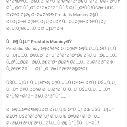
ØªØ¶Ø®Ù… Ø§Ù„Ø¨Ø±ÙˆØ³ØªØ§ØªØ§ ÙˆØªØ¨Ø­Ø« Ø¹Ù†
Ø­Ù„ ØŒ ÙÙ‚Ø¯ ØªØ±ØºØ¨ ÙÙŠ Ø§Ù„ØªÙÙƒÙŠØ± ÙÙŠ
Ø¥Ø¹Ø·Ø§Ø¡ Ø¬Ø±Ø¹Ø© Prostatis Mumioy Ø§Ù„Ù…
Ø±Ø§Ø¬Ø¹Ø§Øª. Ø§Ù‚Ø±Ø£ Ù…Ø±Ø§Ø¬Ø¹ØªÙ‡Ø§
Ø§Ù„ÙƒØ§Ù…Ù„Ø© Ù‡Ù†Ø§!
Ù…Ø§ Ù‡Ùˆ Prostatis MumioyØŸ
Prostatis Mumioy Ø§Ø³ØªØ¹Ø±Ø§Ø¶ Ø§Ù„Ù…Ù„Ø­Ù‚ Ù‡Ùˆ
Ù…ÙƒÙ…Ù„ Ø§Ù„Ø¨Ø±ÙˆØ³ØªØ§ØªØ§ Ø§Ù„Ù…ØµÙ…Ù…
Ù„Ø¹Ù„Ø§Ø¬ Ø§Ù„Ø£Ø¹Ø±Ø§Ø¶ Ø§Ù„Ù…ØµØ§Ø­Ø¨Ø©
Ù„ØªØ¶Ø®Ù… Ø§Ù„Ø¨Ø±ÙˆØ³ØªØ§ØªØ§.
ÙŠÙ…ÙƒÙ† Ù„Ù‡Ø°Ø§ Ø§Ù„Ù…Ù†ØªØ¬ Ø£Ù† ÙŠÙ‚Ù„Ù„
Ù…Ù† Ø¥Ù„Ø­Ø§Ø­ Ø§Ù„ØªØ¨ÙˆÙ„ ÙˆÙŠÙ‚Ù„Ù„ Ù…Ù†
ØªÙƒØ±Ø§Ø± Ø§Ù„ØªØ¨ÙˆÙ„.
Ø¨Ø§Ù„Ø¥Ø¶Ø§ÙØ© Ø¥Ù„Ù‰ Ø°Ù„Ùƒ ØŒ ÙŠÙ…ÙƒÙ†
Ø£Ù† ÙŠØ³Ø§Ø¹Ø¯Ùƒ Ø¹Ù„Ù‰ Ø¥ÙØ±Ø§Øº Ù…
Ø«Ø§Ù†ØªÙƒ ØªÙ…Ø§Ù…Ù‹Ø§ ÙˆÙŠÙ…Ù†Ø­Ùƒ