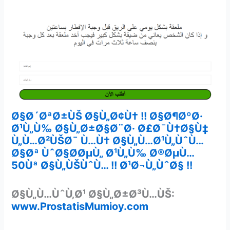
Ø§Ø´ØªØ±ÙŠ Ø§Ù„Ø¢Ù† !! Ø§Ø¶ØºØ·
Ø¹Ù„Ù‰ Ø§Ù„Ø±Ø§Ø¨Ø· Ø£Ø¯Ù†Ø§Ù‡
Ù„Ù…Ø²ÙŠØ¯ Ù…Ù† Ø§Ù„Ù…Ø¹Ù„ÙˆÙ…
Ø§Øª ÙˆØ§Ø­ØµÙ„ Ø¹Ù„Ù‰ Ø®ØµÙ…
50Ùª Ø§Ù„ÙŠÙˆÙ… !! Ø¹Ø¬Ù„ÙˆØ§ !!
Ø§Ù„Ù…ÙˆÙ‚Ø¹ Ø§Ù„Ø±Ø³Ù…ÙŠ:
www.ProstatisMumioy.com