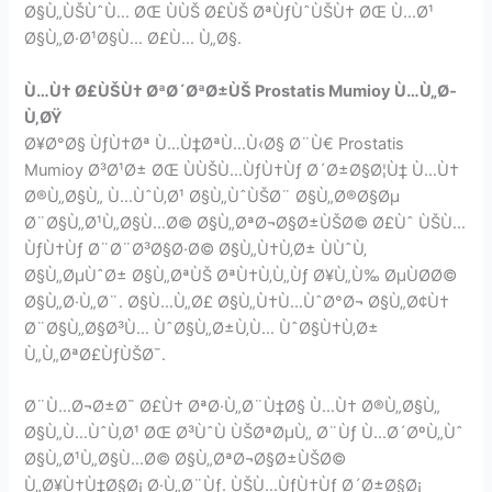
Ø§Ù„ÙŠÙˆÙ… ØŒ ÙÙŠ Ø£ÙŠ ØªÙƒÙˆÙŠÙ† ØŒ Ù…Ø¹
Ø§Ù„Ø·Ø¹Ø§Ù… Ø£Ù… Ù„Ø§.
Ù…Ù† Ø£ÙŠÙ† ØªØ´ØªØ±ÙŠ Prostatis Mumioy Ù…Ù„Ø­
Ù‚ØŸ
Ø¥Ø°Ø§ ÙƒÙ†Øª Ù…Ù‡ØªÙ…Ù‹Ø§ Ø¨Ù€ Prostatis
Mumioy Ø³Ø¹Ø± ØŒ ÙÙŠÙ…ÙƒÙ†Ùƒ Ø´Ø±Ø§Ø¦Ù‡ Ù…Ù†
Ø®Ù„Ø§Ù„ Ù…ÙˆÙ‚Ø¹ Ø§Ù„ÙˆÙŠØ¨ Ø§Ù„Ø®Ø§Øµ
Ø¨Ø§Ù„Ø¹Ù„Ø§Ù…Ø© Ø§Ù„ØªØ¬Ø§Ø±ÙŠØ© Ø£Ùˆ ÙŠÙ…
ÙƒÙ†Ùƒ Ø¨Ø¨Ø³Ø§Ø·Ø© Ø§Ù„Ù†Ù‚Ø± ÙÙˆÙ‚
Ø§Ù„ØµÙˆØ± Ø§Ù„ØªÙŠ ØªÙ†Ù‚Ù„Ùƒ Ø¥Ù„Ù‰ ØµÙØ­Ø©
Ø§Ù„Ø·Ù„Ø¨. Ø§Ù…Ù„Ø£ Ø§Ù„Ù†Ù…ÙˆØ°Ø¬ Ø§Ù„Ø¢Ù†
Ø¨Ø§Ù„Ø§Ø³Ù… ÙˆØ§Ù„Ø±Ù‚Ù… ÙˆØ§Ù†Ù‚Ø±
Ù„Ù„ØªØ£ÙƒÙŠØ¯.
Ø¨Ù…Ø¬Ø±Ø¯ Ø£Ù† ØªØ·Ù„Ø¨Ù‡Ø§ Ù…Ù† Ø®Ù„Ø§Ù„
Ø§Ù„Ù…ÙˆÙ‚Ø¹ ØŒ Ø³ÙˆÙ ÙŠØªØµÙ„ Ø¨Ùƒ Ù…Ø´ØºÙ„Ùˆ
Ø§Ù„Ø¹Ù„Ø§Ù…Ø© Ø§Ù„ØªØ¬Ø§Ø±ÙŠØ©
Ù„Ø¥Ù†Ù‡Ø§Ø¡ Ø·Ù„Ø¨Ùƒ. ÙŠÙ…ÙƒÙ†Ùƒ Ø´Ø±Ø§Ø¡