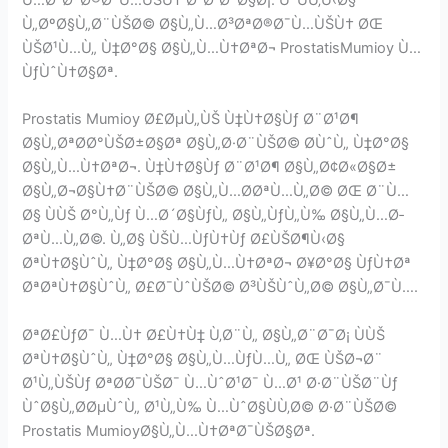
Ù…Ø³ØªØ®Ø¯Ù…ÙŠÙ† Ø³Ø¹Ø¯Ø§Ø¡. ÙˆÙÙ‚Ù‹Ø§
Ù„ØºØ§Ù„Ø¨ÙŠØ© Ø§Ù„Ù…Ø³ØªØ®Ø¯Ù…ÙŠÙ† ØŒ
ÙŠØ¹Ù…Ù„ Ù‡Ø°Ø§ Ø§Ù„Ù…Ù†ØªØ¬ ProstatisMumioy Ù…
ÙƒÙˆÙ†Ø§Øª.
Prostatis Mumioy Ø£ØµÙ„ÙŠ Ù‡Ù†Ø§Ùƒ Ø¨Ø¹Ø¶
Ø§Ù„ØªØ­Ø°ÙŠØ±Ø§Øª Ø§Ù„Ø·Ø¨ÙŠØ© Ø­ÙˆÙ„ Ù‡Ø°Ø§
Ø§Ù„Ù…Ù†ØªØ¬. Ù‡Ù†Ø§Ùƒ Ø¨Ø¹Ø¶ Ø§Ù„Ø¢Ø«Ø§Ø±
Ø§Ù„Ø¬Ø§Ù†Ø¨ÙŠØ© Ø§Ù„Ù…Ø­ØªÙ…Ù„Ø© ØŒ Ø¨Ù…
Ø§ ÙÙŠ Ø°Ù„Ùƒ Ù…Ø´Ø§ÙƒÙ„ Ø§Ù„ÙƒÙ„Ù‰ Ø§Ù„Ù…Ø­
ØªÙ…Ù„Ø©. Ù„Ø§ ÙŠÙ…ÙƒÙ†Ùƒ Ø£ÙŠØ¶Ù‹Ø§
ØªÙ†Ø§ÙˆÙ„ Ù‡Ø°Ø§ Ø§Ù„Ù…Ù†ØªØ¬ Ø¥Ø°Ø§ ÙƒÙ†Øª
ØªØªÙ†Ø§ÙˆÙ„ Ø£Ø¯ÙˆÙŠØ© Ø³ÙŠÙˆÙ„Ø© Ø§Ù„Ø¯Ù….
ØªØ£ÙƒØ¯ Ù…Ù† Ø£Ù†Ù‡ Ù‚Ø¨Ù„ Ø§Ù„Ø¨Ø¯Ø¡ ÙÙŠ
ØªÙ†Ø§ÙˆÙ„ Ù‡Ø°Ø§ Ø§Ù„Ù…ÙƒÙ…Ù„ ØŒ ÙŠØ¬Ø¨
Ø¹Ù„ÙŠÙƒ ØªØ­Ø¯ÙŠØ¯ Ù…ÙˆØ¹Ø¯ Ù…Ø¹ Ø·Ø¨ÙŠØ¨Ùƒ
ÙˆØ§Ù„Ø­ØµÙˆÙ„ Ø¹Ù„Ù‰ Ù…ÙˆØ§ÙÙ‚Ø© Ø·Ø¨ÙŠØ©
Prostatis MumioyØ§Ù„Ù…Ù†ØªØ¯ÙŠØ§Øª.