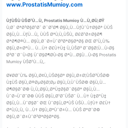
www.ProstatisMumioy.com
ÙƒÙŠÙ ÙŠØ¹Ù…Ù„ Prostatis Mumioy Ù…Ù„Ø­Ù‚ØŸ
Ù‚Ø¯ ØªØ³Ø§Ø¹Ø¯ Ø¨Ø¹Ø¶ Ø§Ù„Ù…ÙƒÙˆÙ†Ø§Øª ÙÙŠ
Ø§Ù„Ù…ÙƒÙ…Ù„ ÙÙŠ ØªÙ‚Ù„ÙŠÙ„ Ø£Ø¹Ø±Ø§Ø¶
ØªØ¶Ø®Ù… Ø§Ù„Ø¨Ø±ÙˆØ³ØªØ§ØªØ§ ØŒ Ø¹Ù„Ù‰
Ø§Ù„Ø±ØºÙ… Ù…Ù† Ø£Ù†Ù‡ Ù„ÙŠØ³ Ø¯Ø§Ø¦Ù…Ù‹Ø§
Ø³Ø¨Ø¨Ù‹Ø§ ÙˆØ§Ø¶Ø­Ù‹Ø§ ØªÙ…Ø§Ù…Ù‹Ø§ Prostatis
Mumioy ÙŠØ¹Ù…Ù„.
Ø¥Ø­Ø¯Ù‰ Ø§Ù„Ø¢Ù„ÙŠØ§Øª Ø§Ù„Ø±Ø¦ÙŠØ³ÙŠØ©
Ù‡ÙŠ Ø§Ù„Ø®ØµØ§Ø¦Øµ Ø§Ù„Ù‚ÙˆÙŠØ© Ø§Ù„Ù…
Ø¶Ø§Ø¯Ø© Ù„Ù„Ø§Ù„ØªÙ‡Ø§Ø¨Ø§Øª Ø§Ù„Ù…
ÙˆØ¬ÙˆØ¯Ø© ÙÙŠ Ø§Ù„Ø¹Ø¯ÙŠØ¯ Ù…Ù† Ù‡Ø°Ù‡
Ø§Ù„Ù…ÙˆØ§Ø¯ ØŒ ÙˆØ§Ù„ØªÙŠ ÙŠÙ…ÙƒÙ† Ø£Ù†
ØªÙ‚Ù„Ù„ Ù…Ù† Ø§Ù„ØªÙˆØ±Ù… ÙÙŠ ØºØ¯Ø©
Ø§Ù„Ø¨Ø±ÙˆØ³ØªØ§ØªØ§.