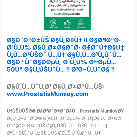
Ø§Ø´ØªØ±ÙŠ Ø§Ù„Ø¢Ù† !! Ø§Ø¶ØºØ·
Ø¹Ù„Ù‰ Ø§Ù„Ø±Ø§Ø¨Ø· Ø£Ø¯Ù†Ø§Ù‡
Ù„Ù…Ø²ÙŠØ¯ Ù…Ù† Ø§Ù„Ù…Ø¹Ù„ÙˆÙ…
Ø§Øª ÙˆØ§Ø­ØµÙ„ Ø¹Ù„Ù‰ Ø®ØµÙ…
50Ùª Ø§Ù„ÙŠÙˆÙ… !! Ø¹Ø¬Ù„ÙˆØ§ !!
Ø§Ù„Ù…ÙˆÙ‚Ø¹ Ø§Ù„Ø±Ø³Ù…ÙŠ:
www.ProstatisMumioy.com
ÙƒÙŠÙÙŠØ© Ø§Ø³ØªØ®Ø¯Ø§Ù… Prostatis MumioyØŸ
Ø§Ù„Ø¬Ø±Ø¹Ø© Ø§Ù„Ù…ÙˆØµÙ‰ Ø¨Ù‡Ø§ Ù…Ø±Ø©
ÙˆØ§Ø­Ø¯Ø© ÙÙŠ Ø§Ù„ÙŠÙˆÙ…. ÙŠÙ…ÙƒÙ†Ùƒ
ØªÙ†Ø§ÙˆÙ„Ù‡Ø§ ÙÙŠ Ø£ÙŠ ÙˆÙ‚Øª Ù…Ù†