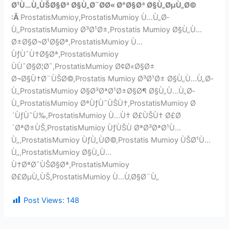
Ø¹Ù…Ù„ÙŠØ§Øª Ø§Ù„Ø¨Ø­Ø« Ø°Ø§Øª Ø§Ù„ØµÙ„Ø©
:Â
ProstatisMumioy,ProstatisMumioy Ù…Ù„Ø­
Ù‚,ProstatisMumioy Ø³Ø¹Ø±,Prostatis Mumioy Ø§Ù„Ù…
Ø±Ø§Ø¬Ø¹Ø§Øª,ProstatisMumioy Ù…
ÙƒÙˆÙ†Ø§Øª,ProstatisMumioy
ÙÙˆØ§Ø¦Ø¯,ProstatisMumioy Ø¢Ø«Ø§Ø±
Ø¬Ø§Ù†Ø¨ÙŠØ©,Prostatis Mumioy Ø³Ø¹Ø± Ø§Ù„Ù…Ù„Ø­
Ù‚,ProstatisMumioy Ø§Ø³ØªØ¹Ø±Ø§Ø¶ Ø§Ù„Ù…Ù„Ø­
Ù‚,ProstatisMumioy ØªÙƒÙˆÙŠÙ†,ProstatisMumioy Ø
´ÙƒÙˆÙ‰,ProstatisMumioy Ù…Ù† Ø£ÙŠÙ† Ø£Ø
´ØªØ±ÙŠ,ProstatisMumioy ÙƒÙŠÙ ØªØ³ØªØ¹Ù…
Ù„,ProstatisMumioy ÙƒÙ„ÙØ©,Prostatis Mumioy ÙŠØ¹Ù…
Ù„,ProstatisMumioy Ø§Ù„Ù…
Ù†ØªØ¯ÙŠØ§Øª,ProstatisMumioy
Ø£ØµÙ„ÙŠ
,
ProstatisMumioy Ù…Ù‚Ø§Ø¨Ù„
Post Views:
148