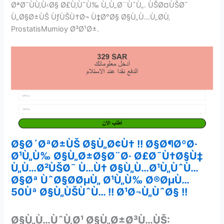
ØªØ¯ÙÙ‚Ù‹Ø§ Ø£Ù‚ÙˆÙ‰ Ù„Ù„Ø¨ÙˆÙ„. ÙŠØ¤ÙŠØ¯
Ù„Ø§Ø±ÙŠ ÙƒÙŠÙ†Ø¬ Ù‡Ø°Ø§ Ø§Ù„Ù…Ù„Ø­Ù‚
ProstatisMumioy Ø³Ø¹Ø±.
Ø§Ø´ØªØ±ÙŠ Ø§Ù„Ø¢Ù† !! Ø§Ø¶ØºØ·
Ø¹Ù„Ù‰ Ø§Ù„Ø±Ø§Ø¨Ø· Ø£Ø¯Ù†Ø§Ù‡
Ù„Ù…Ø²ÙŠØ¯ Ù…Ù† Ø§Ù„Ù…Ø¹Ù„ÙˆÙ…
Ø§Øª ÙˆØ§Ø­ØµÙ„ Ø¹Ù„Ù‰ Ø®ØµÙ…
50Ùª Ø§Ù„ÙŠÙˆÙ… !! Ø¹Ø¬Ù„ÙˆØ§ !!
Ø§Ù„Ù…ÙˆÙ‚Ø¹ Ø§Ù„Ø±Ø³Ù…ÙŠ: