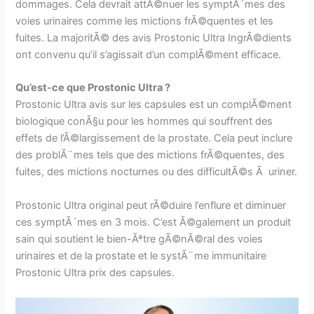
dommages. Cela devrait attÃ©nuer les symptÃ´mes des
voies urinaires comme les mictions frÃ©quentes et les
fuites. La majoritÃ© des avis Prostonic Ultra IngrÃ©dients
ont convenu qu’il s’agissait d’un complÃ©ment efficace.
Qu’est-ce que Prostonic Ultra ?
Prostonic Ultra avis sur les capsules est un complÃ©ment
biologique conÃ§u pour les hommes qui souffrent des
effets de l’Ã©largissement de la prostate. Cela peut inclure
des problÃ¨mes tels que des mictions frÃ©quentes, des
fuites, des mictions nocturnes ou des difficultÃ©s Ã uriner.
Prostonic Ultra original peut rÃ©duire l’enflure et diminuer
ces symptÃ´mes en 3 mois. C’est Ã©galement un produit
sain qui soutient le bien-Ãªtre gÃ©nÃ©ral des voies
urinaires et de la prostate et le systÃ¨me immunitaire
Prostonic Ultra prix des capsules.