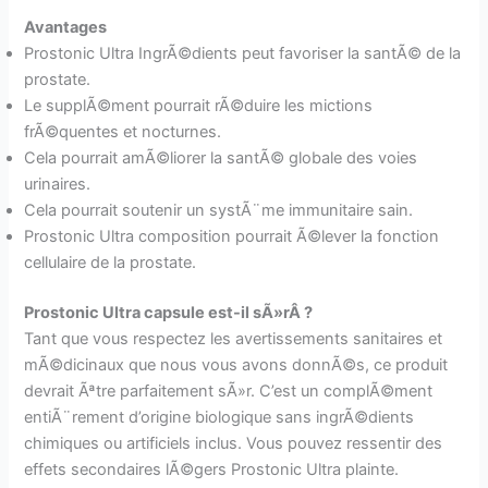
Avantages
Prostonic Ultra IngrÃ©dients peut favoriser la santÃ© de la
prostate.
Le supplÃ©ment pourrait rÃ©duire les mictions
frÃ©quentes et nocturnes.
Cela pourrait amÃ©liorer la santÃ© globale des voies
urinaires.
Cela pourrait soutenir un systÃ¨me immunitaire sain.
Prostonic Ultra composition pourrait Ã©lever la fonction
cellulaire de la prostate.
Prostonic Ultra capsule est-il sÃ»rÂ ?
Tant que vous respectez les avertissements sanitaires et
mÃ©dicinaux que nous vous avons donnÃ©s, ce produit
devrait Ãªtre parfaitement sÃ»r. C’est un complÃ©ment
entiÃ¨rement d’origine biologique sans ingrÃ©dients
chimiques ou artificiels inclus. Vous pouvez ressentir des
effets secondaires lÃ©gers Prostonic Ultra plainte.