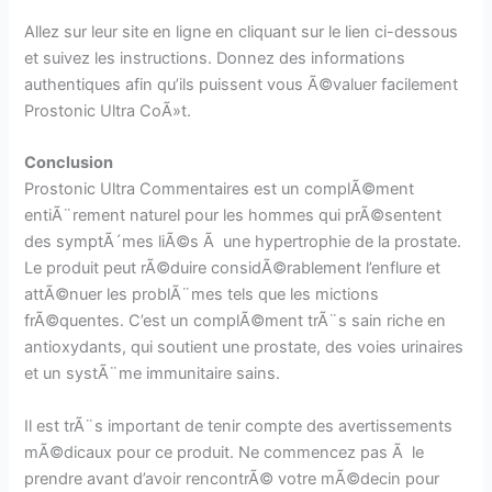
Allez sur leur site en ligne en cliquant sur le lien ci-dessous
et suivez les instructions. Donnez des informations
authentiques afin qu’ils puissent vous Ã©valuer facilement
Prostonic Ultra CoÃ»t.
Conclusion
Prostonic Ultra Commentaires est un complÃ©ment
entiÃ¨rement naturel pour les hommes qui prÃ©sentent
des symptÃ´mes liÃ©s Ã une hypertrophie de la prostate.
Le produit peut rÃ©duire considÃ©rablement l’enflure et
attÃ©nuer les problÃ¨mes tels que les mictions
frÃ©quentes. C’est un complÃ©ment trÃ¨s sain riche en
antioxydants, qui soutient une prostate, des voies urinaires
et un systÃ¨me immunitaire sains.
Il est trÃ¨s important de tenir compte des avertissements
mÃ©dicaux pour ce produit. Ne commencez pas Ã le
prendre avant d’avoir rencontrÃ© votre mÃ©decin pour