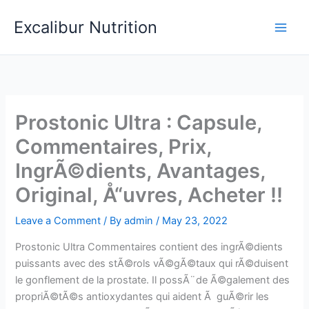
Skip
Excalibur Nutrition
to
Main
content
Men
Prostonic Ultra : Capsule,
Commentaires, Prix,
IngrÃ©dients, Avantages,
Original, Å“uvres, Acheter !!
Leave a Comment
/ By
admin
/
May 23, 2022
Prostonic Ultra Commentaires contient des ingrÃ©dients
puissants avec des stÃ©rols vÃ©gÃ©taux qui rÃ©duisent
le gonflement de la prostate. Il possÃ¨de Ã©galement des
propriÃ©tÃ©s antioxydantes qui aident Ã guÃ©rir les