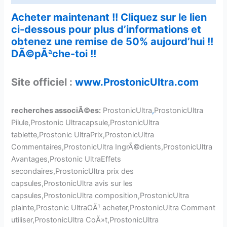
Acheter maintenant !! Cliquez sur le lien
ci-dessous pour plus d’informations et
obtenez une remise de 50% aujourd’hui !!
DÃ©pÃªche-toi !!
Site officiel :
www.ProstonicUltra.com
recherches associÃ©es:
ProstonicUltra
,
ProstonicUltra
Pilule,Prostonic Ultracapsule,ProstonicUltra
tablette,Prostonic UltraPrix,ProstonicUltra
Commentaires,ProstonicUltra IngrÃ©dients,ProstonicUltra
Avantages,Prostonic UltraEffets
secondaires,ProstonicUltra prix des
capsules,ProstonicUltra avis sur les
capsules,ProstonicUltra composition,ProstonicUltra
plainte,Prostonic UltraOÃ¹ acheter,ProstonicUltra Comment
utiliser,ProstonicUltra CoÃ»t,ProstonicUltra