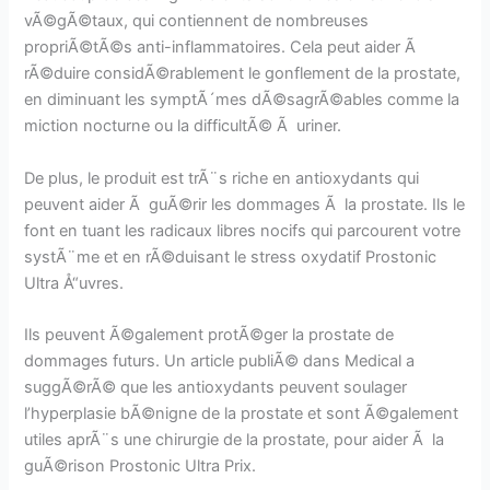
vÃ©gÃ©taux, qui contiennent de nombreuses
propriÃ©tÃ©s anti-inflammatoires. Cela peut aider Ã
rÃ©duire considÃ©rablement le gonflement de la prostate,
en diminuant les symptÃ´mes dÃ©sagrÃ©ables comme la
miction nocturne ou la difficultÃ© Ã uriner.
De plus, le produit est trÃ¨s riche en antioxydants qui
peuvent aider Ã guÃ©rir les dommages Ã la prostate. Ils le
font en tuant les radicaux libres nocifs qui parcourent votre
systÃ¨me et en rÃ©duisant le stress oxydatif Prostonic
Ultra Å“uvres.
Ils peuvent Ã©galement protÃ©ger la prostate de
dommages futurs. Un article publiÃ© dans Medical a
suggÃ©rÃ© que les antioxydants peuvent soulager
l’hyperplasie bÃ©nigne de la prostate et sont Ã©galement
utiles aprÃ¨s une chirurgie de la prostate, pour aider Ã la
guÃ©rison Prostonic Ultra Prix.