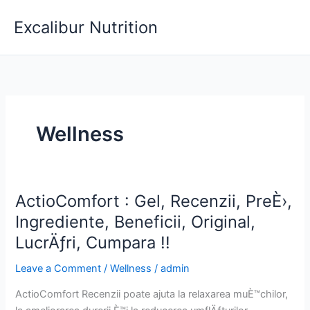
Skip
Excalibur Nutrition
to
content
Wellness
ActioComfort : Gel, Recenzii, PreÈ›,
Ingrediente, Beneficii, Original,
LucrÄƒri, Cumpara !!
Leave a Comment
/
Wellness
/
admin
ActioComfort Recenzii poate ajuta la relaxarea muÈ™chilor,