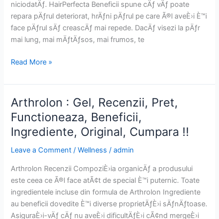
niciodatÄƒ. HairPerfecta Beneficii spune cÄƒ vÄƒ poate
repara pÄƒrul deteriorat, hrÄƒni pÄƒrul pe care Ã®l aveÈ›i È™i
face pÄƒrul sÄƒ creascÄƒ mai repede. DacÄƒ visezi la pÄƒr
mai lung, mai mÄƒtÄƒsos, mai frumos, te
HairPerfecta
Read More »
:
Spray,
Recenzii,
Arthrolon : Gel, Recenzii, Pret,
Functioneaza,
Functioneaza, Beneficii,
Pret,
Ingrediente, Original, Cumpara !!
Ingrediente,
Beneficii,
Leave a Comment
/
Wellness
/
admin
Original,
Cumpara
Arthrolon Recenzii CompoziÈ›ia organicÄƒ a produsului
!!
este ceea ce Ã®l face atÃ¢t de special È™i puternic. Toate
ingredientele incluse din formula de Arthrolon Ingrediente
au beneficii dovedite È™i diverse proprietÄƒÈ›i sÄƒnÄƒtoase.
AsiguraÈ›i-vÄƒ cÄƒ nu aveÈ›i dificultÄƒÈ›i cÃ¢nd mergeÈ›i