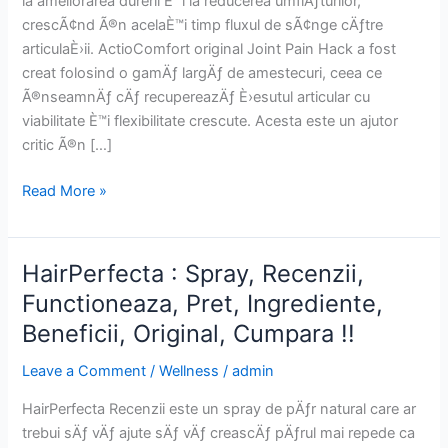
la ameliorarea durerii È™i la reducerea umflÄƒturilor,
crescÃ¢nd Ã®n acelaÈ™i timp fluxul de sÃ¢nge cÄƒtre
articulaÈ›ii. ActioComfort original Joint Pain Hack a fost
creat folosind o gamÄƒ largÄƒ de amestecuri, ceea ce
Ã®nseamnÄƒ cÄƒ recupereazÄƒ È›esutul articular cu
viabilitate È™i flexibilitate crescute. Acesta este un ajutor
critic Ã®n […]
ActioComfort
Read More »
:
Gel,
Recenzii,
HairPerfecta : Spray, Recenzii,
PreÈ›,
Functioneaza, Pret, Ingrediente,
Ingrediente,
Beneficii, Original, Cumpara !!
Beneficii,
Original,
Leave a Comment
/
Wellness
/
admin
LucrÄƒri,
Cumpara
HairPerfecta Recenzii este un spray de pÄƒr natural care ar
!!
trebui sÄƒ vÄƒ ajute sÄƒ vÄƒ creascÄƒ pÄƒrul mai repede ca