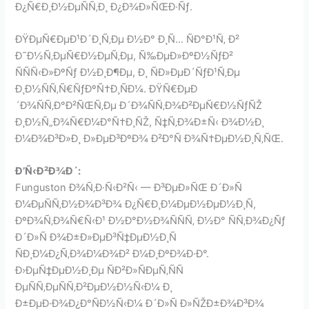
Ð¿Ñ€Ð¸Ð½ÐµÑÑ‚Ð¸ Ð¿Ð¾Ð»ÑŒÐ·Ñƒ.
ÐŸÐµÑ€ÐµÐ¹Ð´Ð¸Ñ‚Ðµ Ð½Ð° Ð¸Ñ… ÑÐ°Ð¹Ñ‚ Ð²
Ð˜Ð½Ñ‚ÐµÑ€Ð½ÐµÑ‚Ðµ, Ñ‰ÐµÐ»ÐºÐ½ÑƒÐ²
ÑÑÑ‹Ð»ÐºÑƒ Ð½Ð¸Ð¶Ðµ, Ð¸ ÑÐ»ÐµÐ´ÑƒÐ¹Ñ‚Ðµ
Ð¸Ð½ÑÑ‚Ñ€ÑƒÐºÑ†Ð¸ÑÐ¼. ÐŸÑ€ÐµÐ
´Ð¾ÑÑ‚Ð°Ð²ÑŒÑ‚Ðµ Ð´Ð¾ÑÑ‚Ð¾Ð²ÐµÑ€Ð½ÑƒÑŽ
Ð¸Ð½Ñ„Ð¾Ñ€Ð¼Ð°Ñ†Ð¸ÑŽ, Ñ‡Ñ‚Ð¾Ð±Ñ‹ Ð¾Ð½Ð¸
Ð¼Ð¾Ð³Ð»Ð¸ Ð»ÐµÐ³ÐºÐ¾ Ð²Ð°Ñ Ð¾Ñ†ÐµÐ½Ð¸Ñ‚ÑŒ.
Ð’Ñ‹Ð²Ð¾Ð´:
Funguston Ð¾Ñ‚Ð·Ñ‹Ð²Ñ‹ — Ð³ÐµÐ»ÑŒ Ð´Ð»Ñ
Ð¼ÐµÑÑ‚Ð½Ð¾Ð³Ð¾ Ð¿Ñ€Ð¸Ð¼ÐµÐ½ÐµÐ½Ð¸Ñ,
ÐºÐ¾Ñ‚Ð¾Ñ€Ñ‹Ð¹ Ð½Ð°Ð½Ð¾ÑÑÑ‚ Ð½Ð° ÑÑ‚Ð¾Ð¿Ñƒ
Ð´Ð»Ñ Ð¾Ð±Ð»ÐµÐ³Ñ‡ÐµÐ½Ð¸Ñ
ÑÐ¸Ð¼Ð¿Ñ‚Ð¾Ð¼Ð¾Ð² Ð¼Ð¸ÐºÐ¾Ð·Ð°.
Ð›ÐµÑ‡ÐµÐ½Ð¸Ðµ ÑÐ²Ð»ÑÐµÑ‚ÑÑ
ÐµÑÑ‚ÐµÑÑ‚Ð²ÐµÐ½Ð½Ñ‹Ð¼ Ð¸
Ð±ÐµÐ·Ð¾Ð¿Ð°ÑÐ½Ñ‹Ð¼ Ð´Ð»Ñ Ð»ÑŽÐ±Ð¾Ð³Ð¾