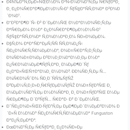
Ð¢Ñ‰Ð°Ñ‚ÐµÐ»ÑŒÐ½Ð¾ Ð²Ñ‹Ð¼Ð¾Ð¹Ñ‚Ðµ Ñ€ÑƒÐºÐ¸
Ð¸ Ð¿Ð¾Ñ€Ð°Ð¶ÐµÐ½Ð½Ñ‹Ð¹ ÑƒÑ‡Ð°ÑÑ‚Ð¾Ðº Ð²Ð¾Ð
´Ð¾Ð¹.
Ð”Ð²Ð°Ð¶Ð´Ñ‹ Ð² Ð´ÐµÐ½ÑŒ Ð½Ð°Ð½Ð¾ÑÐ¸Ñ‚Ðµ
ÐºÑ€ÐµÐ¼ Ð½Ð° Ð¿Ð¾Ñ€Ð°Ð¶ÐµÐ½Ð½Ñ‹Ð¹
ÑƒÑ‡Ð°ÑÑ‚Ð¾Ðº Ñ‚Ð¾Ð½ÐºÐ¸Ð¼ ÑÐ»Ð¾ÐµÐ¼.
Ð§Ñ‚Ð¾ ÐºÐ°ÑÐ°ÐµÑ‚ÑÑ ÑÑ‚Ð¾Ð¿Ñ‹
ÑÐ¿Ð¾Ñ€Ñ‚ÑÐ¼ÐµÐ½Ð°, Ð¾Ð±Ñ€Ð°Ñ‚Ð¸Ñ‚Ðµ
Ð¾ÑÐ¾Ð±Ð¾Ðµ Ð²Ð½Ð¸Ð¼Ð°Ð½Ð¸Ðµ Ð½Ð°
Ð¿Ñ€Ð¾Ð¼ÐµÐ¶ÑƒÑ‚ÐºÐ¸ Ð¼ÐµÐ¶Ð´Ñƒ
Ð¿Ð°Ð»ÑŒÑ†Ð°Ð¼Ð¸ Ð½Ð¾Ð³. ÐÐ¾ÑÐ¸Ñ‚Ðµ Ñ…
Ð¾Ñ€Ð¾ÑˆÐ¾ ÑÐ¸Ð´ÑÑ‰ÑƒÑŽ
Ð²ÐµÐ½Ñ‚Ð¸Ð»Ð¸Ñ€ÑƒÐµÐ¼ÑƒÑŽ Ð¾Ð±ÑƒÐ²ÑŒ Ð¸
Ð¼ÐµÐ½ÑÐ¹Ñ‚Ðµ Ð½Ð¾ÑÐºÐ¸ Ð¸ Ð¾Ð±ÑƒÐ²ÑŒ Ð½Ðµ
Ñ€ÐµÐ¶Ðµ Ð´Ð²ÑƒÑ… Ñ€Ð°Ð· Ð² Ð´ÐµÐ½ÑŒ.
Ð˜ÑÐ¿Ð¾Ð»ÑŒÐ·ÑƒÐ¹Ñ‚Ðµ ÐµÐ¶ÐµÐ´Ð½ÐµÐ²Ð½Ð¾ Ð
´Ð»Ñ Ð½Ð¾Ð³ ÑÐ¿Ð¾Ñ€Ñ‚ÑÐ¼ÐµÐ½Ð° Funguston
Ð°Ð¿Ñ‚ÐµÐºÐ°.
ÐœÐ¾Ð¹Ñ‚Ðµ Ñ€ÑƒÐºÐ¸ Ð¿Ð¾ÑÐ»Ðµ