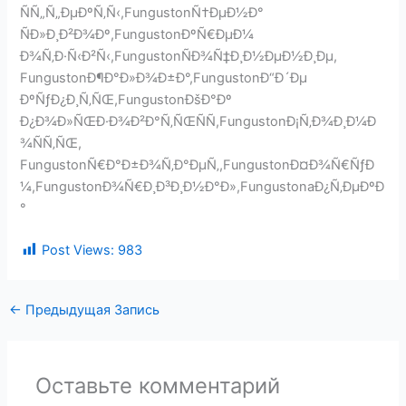
ÑÑ„Ñ„ÐµÐºÑ‚Ñ‹,FungustonÑ†ÐµÐ½Ð°
ÑÐ»Ð¸Ð²Ð¾Ðº,FungustonÐºÑ€ÐµÐ¼
Ð¾Ñ‚Ð·Ñ‹Ð²Ñ‹,FungustonÑÐ¾Ñ‡Ð¸Ð½ÐµÐ½Ð¸Ðµ,
FungustonÐ¶Ð°Ð»Ð¾Ð±Ð°,FungustonÐ“Ð´Ðµ
ÐºÑƒÐ¿Ð¸Ñ‚ÑŒ,FungustonÐšÐ°Ðº
Ð¿Ð¾Ð»ÑŒÐ·Ð¾Ð²Ð°Ñ‚ÑŒÑÑ,FungustonÐ¡Ñ‚Ð¾Ð¸Ð¼Ð
¾ÑÑ‚ÑŒ,
FungustonÑ€Ð°Ð±Ð¾Ñ‚Ð°ÐµÑ‚,FungustonÐ¤Ð¾Ñ€ÑƒÐ
¼,FungustonÐ¾Ñ€Ð¸Ð³Ð¸Ð½Ð°Ð»,FungustonaÐ¿Ñ‚ÐµÐºÐ
°
Post Views:
983
←
Предыдущая Запись
Оставьте комментарий