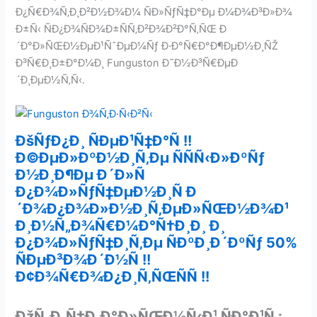
Ð¿Ñ€Ð¾Ñ‚Ð¸Ð²Ð½Ð¾Ð¼ ÑÐ»ÑƒÑ‡Ð°Ðµ Ð¼Ð¾Ð³Ð»Ð¾
Ð±Ñ‹ ÑÐ¿Ð¾ÑÐ¾Ð±ÑÑ‚Ð²Ð¾Ð²Ð°Ñ‚ÑŒ Ð
´Ð°Ð»ÑŒÐ½ÐµÐ¹ÑˆÐµÐ¼Ñƒ Ð·Ð°Ñ€Ð°Ð¶ÐµÐ½Ð¸ÑŽ
Ð³Ñ€Ð¸Ð±Ð°Ð¼Ð¸ Funguston Ð˜Ð½Ð³Ñ€ÐµÐ
´Ð¸ÐµÐ½Ñ‚Ñ‹.
ÐšÑƒÐ¿Ð¸ ÑÐµÐ¹Ñ‡Ð°Ñ !!
Ð©ÐµÐ»ÐºÐ½Ð¸Ñ‚Ðµ ÑÑÑ‹Ð»ÐºÑƒ
Ð½Ð¸Ð¶Ðµ Ð´Ð»Ñ
Ð¿Ð¾Ð»ÑƒÑ‡ÐµÐ½Ð¸Ñ Ð
´Ð¾Ð¿Ð¾Ð»Ð½Ð¸Ñ‚ÐµÐ»ÑŒÐ½Ð¾Ð¹
Ð¸Ð½Ñ„Ð¾Ñ€Ð¼Ð°Ñ†Ð¸Ð¸ Ð¸
Ð¿Ð¾Ð»ÑƒÑ‡Ð¸Ñ‚Ðµ ÑÐºÐ¸Ð´ÐºÑƒ 50%
ÑÐµÐ³Ð¾Ð´Ð½Ñ !!
Ð¢Ð¾Ñ€Ð¾Ð¿Ð¸Ñ‚ÑŒÑÑ !!
ÐžÑ„Ð¸Ñ†Ð¸Ð°Ð»ÑŒÐ½Ñ‹Ð¹ ÑÐ°Ð¹Ñ‚: