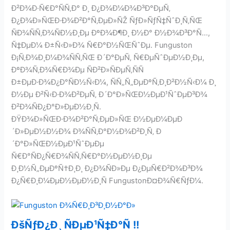
Ð²Ð¾Ð·Ñ€Ð°ÑÑ‚Ð° Ð¸ Ð¿Ð¾Ð¼Ð¾Ð³Ð°ÐµÑ‚
Ð¿Ð¾Ð»ÑŒÐ·Ð¾Ð²Ð°Ñ‚ÐµÐ»ÑŽ ÑƒÐ»ÑƒÑ‡ÑˆÐ¸Ñ‚ÑŒ
ÑÐ¾ÑÑ‚Ð¾ÑÐ½Ð¸Ðµ ÐºÐ¾Ð¶Ð¸ Ð½Ð° Ð½Ð¾Ð³Ð°Ñ…,
Ñ‡ÐµÐ¼ Ð±Ñ‹Ð»Ð¾ Ñ€Ð°Ð½ÑŒÑˆÐµ. Funguston
Ð¡Ñ‚Ð¾Ð¸Ð¼Ð¾ÑÑ‚ÑŒ Ð´Ð°ÐµÑ‚ Ñ€ÐµÑˆÐµÐ½Ð¸Ðµ,
ÐºÐ¾Ñ‚Ð¾Ñ€Ð¾Ðµ ÑÐ²Ð»ÑÐµÑ‚ÑÑ
Ð±ÐµÐ·Ð¾Ð¿Ð°ÑÐ½Ñ‹Ð¼, ÑÑ„Ñ„ÐµÐºÑ‚Ð¸Ð²Ð½Ñ‹Ð¼ Ð¸
Ð½Ðµ Ð²Ñ‹Ð·Ð¾Ð²ÐµÑ‚ Ð´Ð°Ð»ÑŒÐ½ÐµÐ¹ÑˆÐµÐ³Ð¾
Ð²Ð¾ÑÐ¿Ð°Ð»ÐµÐ½Ð¸Ñ.
ÐŸÐ¾Ð»ÑŒÐ·Ð¾Ð²Ð°Ñ‚ÐµÐ»ÑŒ Ð½ÐµÐ¼ÐµÐ
´Ð»ÐµÐ½Ð½Ð¾ Ð¾ÑÑ‚Ð°Ð½Ð¾Ð²Ð¸Ñ‚ Ð
´Ð°Ð»ÑŒÐ½ÐµÐ¹ÑˆÐµÐµ
Ñ€Ð°ÑÐ¿Ñ€Ð¾ÑÑ‚Ñ€Ð°Ð½ÐµÐ½Ð¸Ðµ
Ð¸Ð½Ñ„ÐµÐºÑ†Ð¸Ð¸ Ð¿Ð¾ÑÐ»Ðµ Ð¿ÐµÑ€Ð²Ð¾Ð³Ð¾
Ð¿Ñ€Ð¸Ð¼ÐµÐ½ÐµÐ½Ð¸Ñ FungustonÐ¤Ð¾Ñ€ÑƒÐ¼.
ÐšÑƒÐ¿Ð¸ ÑÐµÐ¹Ñ‡Ð°Ñ !!