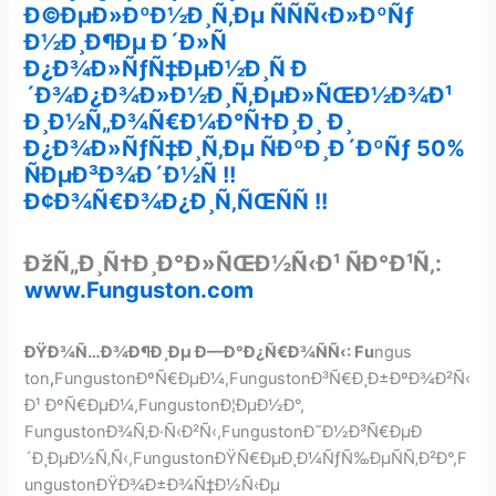
Ð©ÐµÐ»ÐºÐ½Ð¸Ñ‚Ðµ ÑÑÑ‹Ð»ÐºÑƒ
Ð½Ð¸Ð¶Ðµ Ð´Ð»Ñ
Ð¿Ð¾Ð»ÑƒÑ‡ÐµÐ½Ð¸Ñ Ð
´Ð¾Ð¿Ð¾Ð»Ð½Ð¸Ñ‚ÐµÐ»ÑŒÐ½Ð¾Ð¹
Ð¸Ð½Ñ„Ð¾Ñ€Ð¼Ð°Ñ†Ð¸Ð¸ Ð¸
Ð¿Ð¾Ð»ÑƒÑ‡Ð¸Ñ‚Ðµ ÑÐºÐ¸Ð´ÐºÑƒ 50%
ÑÐµÐ³Ð¾Ð´Ð½Ñ !!
Ð¢Ð¾Ñ€Ð¾Ð¿Ð¸Ñ‚ÑŒÑÑ !!
ÐžÑ„Ð¸Ñ†Ð¸Ð°Ð»ÑŒÐ½Ñ‹Ð¹ ÑÐ°Ð¹Ñ‚:
www.Funguston.com
ÐŸÐ¾Ñ…Ð¾Ð¶Ð¸Ðµ Ð—Ð°Ð¿Ñ€Ð¾ÑÑ‹:
Fu
ngus
ton
,
FungustonÐºÑ€ÐµÐ¼,FungustonÐ³Ñ€Ð¸Ð±ÐºÐ¾Ð²Ñ‹
Ð¹ ÐºÑ€ÐµÐ¼,FungustonÐ¦ÐµÐ½Ð°,
FungustonÐ¾Ñ‚Ð·Ñ‹Ð²Ñ‹,FungustonÐ˜Ð½Ð³Ñ€ÐµÐ
´Ð¸ÐµÐ½Ñ‚Ñ‹,FungustonÐŸÑ€ÐµÐ¸Ð¼ÑƒÑ‰ÐµÑÑ‚Ð²Ð°,F
ungustonÐŸÐ¾Ð±Ð¾Ñ‡Ð½Ñ‹Ðµ