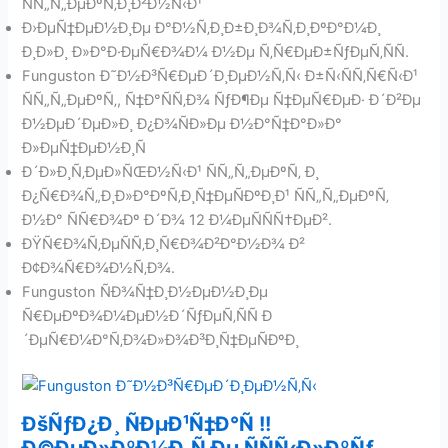
ÑÑ„Ñ„ÐµÐºÑ‚Ð¸Ð²Ð½Ñ‹Ð¹
Ð›ÐµÑ‡ÐµÐ½Ð¸Ðµ Ð°Ð½Ñ‚Ð¸Ð±Ð¸Ð¾Ñ‚Ð¸ÐºÐ°Ð¼Ð¸
Ð¸Ð»Ð¸ Ð»Ð°Ð·ÐµÑ€Ð¾Ð¼ Ð½Ðµ Ñ‚Ñ€ÐµÐ±ÑƒÐµÑ‚ÑÑ.
Funguston Ð˜Ð½Ð³Ñ€ÐµÐ´Ð¸ÐµÐ½Ñ‚Ñ‹ Ð±Ñ‹ÑÑ‚Ñ€Ñ‹Ð¹
ÑÑ„Ñ„ÐµÐºÑ‚, Ñ‡Ð°ÑÑ‚Ð¾ ÑƒÐ¶Ðµ Ñ‡ÐµÑ€ÐµÐ· Ð´Ð²Ðµ
Ð½ÐµÐ´ÐµÐ»Ð¸ Ð¿Ð¾ÑÐ»Ðµ Ð½Ð°Ñ‡Ð°Ð»Ð°
Ð»ÐµÑ‡ÐµÐ½Ð¸Ñ
Ð´Ð»Ð¸Ñ‚ÐµÐ»ÑŒÐ½Ñ‹Ð¹ ÑÑ„Ñ„ÐµÐºÑ‚ Ð¸
Ð¿Ñ€Ð¾Ñ„Ð¸Ð»Ð°ÐºÑ‚Ð¸Ñ‡ÐµÑÐºÐ¸Ð¹ ÑÑ„Ñ„ÐµÐºÑ‚
Ð½Ð° ÑÑ€Ð¾Ðº Ð´Ð¾ 12 Ð¼ÐµÑÑÑ†ÐµÐ².
ÐŸÑ€Ð¾Ñ‚ÐµÑÑ‚Ð¸Ñ€Ð¾Ð²Ð°Ð½Ð¾ Ð²
Ð¢Ð¾Ñ€Ð¾Ð½Ñ‚Ð¾.
Funguston ÑÐ¾Ñ‡Ð¸Ð½ÐµÐ½Ð¸Ðµ
Ñ€ÐµÐºÐ¾Ð¼ÐµÐ½Ð´ÑƒÐµÑ‚ÑÑ Ð
´ÐµÑ€Ð¼Ð°Ñ‚Ð¾Ð»Ð¾Ð³Ð¸Ñ‡ÐµÑÐºÐ¸
ÐšÑƒÐ¿Ð¸ ÑÐµÐ¹Ñ‡Ð°Ñ !!