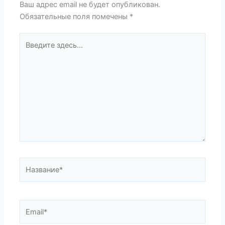
Ваш адрес email не будет опубликован.
Обязательные поля помечены
*
Введите
здесь...
Название*
Email*