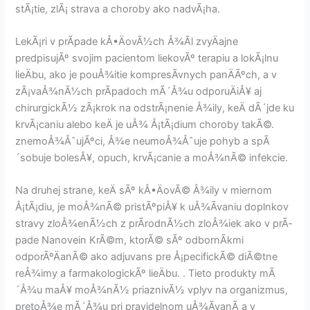
stÃ¡tie, zlÃ¡ strava a choroby ako nadvÃ¡ha.
LekÃ¡ri v prÃ­pade kÅ•ÄovÃ½ch Å¾Ã­l zvyÄajne
predpisujÃº svojim pacientom liekovÃº terapiu a lokÃ¡lnu
lieÄbu, ako je pouÅ¾itie kompresÃ­vnych panÄÃºch, a v
zÃ¡vaÅ¾nÃ½ch prÃ­padoch mÃ´Å¾u odporuÄiÅ¥ aj
chirurgickÃ½ zÃ¡krok na odstrÃ¡nenie Å¾ily, keÄ dÃ´jde ku
krvÃ¡caniu alebo keÄ je uÅ¾ Å¡tÃ¡dium choroby takÃ©.
znemoÅ¾ÅˆujÃºci, Å¾e neumoÅ¾Åˆuje pohyb a spÃ
´sobuje bolesÅ¥, opuch, krvÃ¡canie a moÅ¾nÃ© infekcie.
Na druhej strane, keÄ sÃº kÅ•ÄovÃ© Å¾ily v miernom
Å¡tÃ¡diu, je moÅ¾nÃ© pristÃºpiÅ¥ k uÅ¾Ã­vaniu doplnkov
stravy zloÅ¾enÃ½ch z prÃ­rodnÃ½ch zloÅ¾iek ako v prÃ­
pade Nanovein KrÃ©m, ktorÃ© sÃº odbornÃ­kmi
odporÃºÄanÃ© ako adjuvans pre Å¡pecifickÃ© diÃ©tne
reÅ¾imy a farmakologickÃº lieÄbu. . Tieto produkty mÃ
´Å¾u maÅ¥ moÅ¾nÃ½ priaznivÃ½ vplyv na organizmus,
pretoÅ¾e mÃ´Å¾u pri pravidelnom uÅ¾Ã­vanÃ­ a v