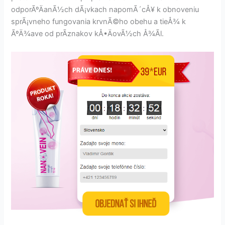
odporÃºÄanÃ½ch dÃ¡vkach napomÃ´cÅ¥ k obnoveniu
sprÃ¡vneho fungovania krvnÃ©ho obehu a tieÅ¾ k
ÃºÄ¾ave od prÃ­znakov kÅ•ÄovÃ½ch Å¾Ã­l.