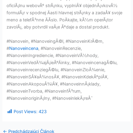
oficiÃ¡lnu webovÃº strÃ¡nku, vyplniÅ¥ objednÃ¡vkovÃ½
formulÃ¡r v spodnej Äasti hlavnej strÃ¡nky a zadaÅ¥ svoje
meno a telefÃ³nne ÄÃ­slo. PoÄkajte, kÃ½m operÃ¡tor
zavolÃ¡, aby potvrdil vaÅ¡e Ãºdaje a dostal produkt.
#Nanovein, #NanoveingÃ©l, #NanoveinKrÃ©m,
#
Nanoveincena
, #NanoveinRecenzie,
#NanoveinIngrediencie, #NanoveinVÃ½hody,
#NanoveinVedÄ¾ajÅ¡ieÃºÄinky, #NanoveincenagÃ©lu,
#NanoveinrecenziegÃ©lu, #NanoveinZloÅ¾enie,
#NanoveinSÅ¥aÅ¾nosÅ¥, #NanoveinKdekÃºpiÅ¥,
#NanoveinAkopouÅ¾iÅ¥, #NanoveinnÃ¡klady,
#NanoveinTvorba, #NanoveinfÃ³rum,
#NanoveinoriginÃ¡lny, #NanoveinlekÃ¡reÅˆ
Post Views:
423
←
Predchádzajúci Článok