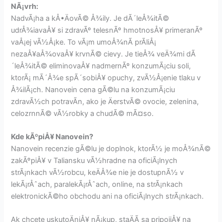
NÃ¡vrh:
NadvÃ¡ha a kÅ•ÄovÃ© Å¾ily. Je dÃ´leÅ¾itÃ©
udrÅ¾iavaÅ¥ si zdravÃº telesnÃº hmotnosÅ¥ primeranÃº
vaÅ¡ej vÃ½Å¡ke. To vÃ¡m umoÅ¾nÃ­ prÃ­liÅ¡
nezaÅ¥aÅ¾ovaÅ¥ krvnÃ© cievy. Je tieÅ¾ veÄ¾mi dÃ
´leÅ¾itÃ© eliminovaÅ¥ nadmernÃº konzumÃ¡ciu soli,
ktorÃ¡ mÃ´Å¾e spÃ´sobiÅ¥ opuchy, zvÃ½Å¡enie tlaku v
Å¾ilÃ¡ch. Nanovein cena gÃ©lu na konzumÃ¡ciu
zdravÃ½ch potravÃ­n, ako je ÄerstvÃ© ovocie, zelenina,
celozrnnÃ© vÃ½robky a chudÃ© mÃ¤so.
Kde kÃºpiÅ¥ Nanovein?
Nanovein recenzie gÃ©lu je doplnok, ktorÃ½ je moÅ¾nÃ©
zakÃºpiÅ¥ v Taliansku vÃ½hradne na oficiÃ¡lnych
strÃ¡nkach vÃ½robcu, keÄÅ¾e nie je dostupnÃ½ v
lekÃ¡rÅˆach, paralekÃ¡rÅˆach, online, na strÃ¡nkach
elektronickÃ©ho obchodu ani na oficiÃ¡lnych strÃ¡nkach.
Ak chcete uskutoÄniÅ¥ nÃ¡kup, staÄÃ­ sa pripojiÅ¥ na