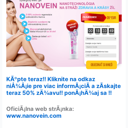
KÃºpte teraz!! Kliknite na odkaz
niÅ¾Å¡ie pre viac informÃ¡ciÃ­ a zÃ­skajte
teraz 50% zÄ¾avu!! ponÃ¡hÄ¾aj sa !!
OficiÃ¡lna web strÃ¡nka:
www.nanovein.com