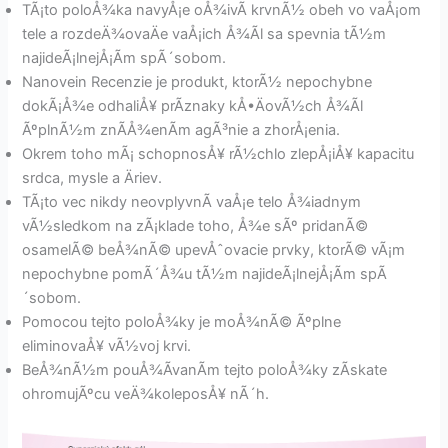
TÃ¡to poloÅ¾ka navyÅ¡e oÅ¾ivÃ­ krvnÃ½ obeh vo vaÅ¡om
tele a rozdeÄ¾ovaÄe vaÅ¡ich Å¾Ã­l sa spevnia tÃ½m
najideÃ¡lnejÅ¡Ã­m spÃ´sobom.
Nanovein Recenzie je produkt, ktorÃ½ nepochybne
dokÃ¡Å¾e odhaliÅ¥ prÃ­znaky kÅ•ÄovÃ½ch Å¾Ã­l
ÃºplnÃ½m znÃ­Å¾enÃ­m agÃ³nie a zhorÅ¡enia.
Okrem toho mÃ¡ schopnosÅ¥ rÃ½chlo zlepÅ¡iÅ¥ kapacitu
srdca, mysle a Äriev.
TÃ¡to vec nikdy neovplyvnÃ­ vaÅ¡e telo Å¾iadnym
vÃ½sledkom na zÃ¡klade toho, Å¾e sÃº pridanÃ©
osamelÃ© beÅ¾nÃ© upevÅˆovacie prvky, ktorÃ© vÃ¡m
nepochybne pomÃ´Å¾u tÃ½m najideÃ¡lnejÅ¡Ã­m spÃ
´sobom.
Pomocou tejto poloÅ¾ky je moÅ¾nÃ© Ãºplne
eliminovaÅ¥ vÃ½voj krvi.
BeÅ¾nÃ½m pouÅ¾Ã­vanÃ­m tejto poloÅ¾ky zÃ­skate
ohromujÃºcu veÄ¾koleposÅ¥ nÃ´h.