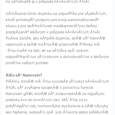
ho uÅ¾Ã­vaÅ¥ aj v prÃ­pade kÅ•ÄovÃ½ch Å¾Ã­l.
UÅ¾Ã­vanie tohto doplnku sa odporÃºÄa pre vÅ¡etkÃ½ch,
ktorÃ­ potrebujÃº podporu pre svoju personalizovanÃº
stravu a pre akÃºkoÄ¾vek medikamentÃ³znu lieÄbu
predpÃ­sanÃº lekÃ¡rom v prÃ­pade kÅ•ÄovÃ½ch Å¾Ã­l.
PoÄme zistiÅ¥, ako kÃºpiÅ¥ doplnok, akÃ© sÃº hlavnÃ©
vlastnosti a akÃ© moÅ¾nÃ© priaznivÃ© ÃºÄinky mÃ
´Å¾e maÅ¥ na telo, ak sa uÅ¾Ã­va spÃ´sobom
odporÃºÄanÃ½m vÃ½robcom a dohodnutÃ½m s lekÃ¡rom
podÄ¾a vaÅ¡ich potrieb.
ÄŒo sÃº Nanovein?
PrÃ­Äiny, ktorÃ© mÃ´Å¾u vyvolaÅ¥ vÃ½skyt kÅ•ÄovÃ½ch
Å¾Ã­l, sÃº zvyÄajne spojenÃ© s poruchou funkcie
Nanovein gÃ©l, ktorÃ© sÃº zodpovednÃ© za regulÃ¡ciu
prietoku krvi do krvnÃ½ch ciev. MÃ´Å¾e za to
pribÃºdajÃºci vek, hormonÃ¡lne dysfunkcie a zlÃ© nÃ¡vyky
ako fajÄenie, sedavÃ½ spÃ´sob Å¾ivota alebo prÃ­liÅ¡nÃ©