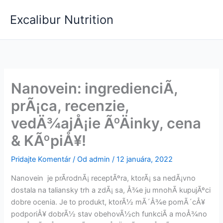
Preskočiť
Excalibur Nutrition
na
obsah
Nanovein: ingredienciÃ­,
prÃ¡ca, recenzie,
vedÄ¾ajÅ¡ie ÃºÄinky, cena
& KÃºpiÅ¥!
Pridajte Komentár
/ Od
admin
/
12 januára, 2022
Nanovein je prÃ­rodnÃ¡ receptÃºra, ktorÃ¡ sa nedÃ¡vno
dostala na taliansky trh a zdÃ¡ sa, Å¾e ju mnohÃ­ kupujÃºci
dobre ocenia. Je to produkt, ktorÃ½ mÃ´Å¾e pomÃ´cÅ¥
podporiÅ¥ dobrÃ½ stav obehovÃ½ch funkciÃ­ a moÅ¾no