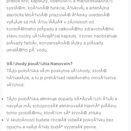
prietok krvi, kapilÃ¡ry, obehovÃ½ a mikrocirkulaÄnÃ½
systÃ©m, koÅ¾nÃ© funkcie, Å¾ilovÃ¡ a arteriÃ¡lna
elasticita MoÅ¾nÃ© priaznivÃ© ÃºÄinky uvedenÃ©
vyÅ¡Å¡ie sa mÃ´Å¾u lÃ­Å¡iÅ¥ v zÃ¡vislosti od
konkrÃ©tneho prÃ­padu a celkovÃ©ho zdravotnÃ©ho
stavu osoby uÅ¾Ã­vajÃºcej kapsuly. Vzorec neobsahuje
prÃ­sady farbÃ­v, konzervaÄnÃ© lÃ¡tky a prÃ­sady
umelÃ©ho pÃ´vodu.
VÃ½hody pouÅ¾itia Nanovein?
TÃ¡to poloÅ¾ka vÃ¡m poskytne vÃ½hody, ktorÃ©
hÄ¾adÃ¡te, a tu je prehÄ¾ad relatÃ­vneho mnoÅ¾stva
vÃ½hod.
TÃ¡to poloÅ¾ka eliminuje dopady kÅ•ÄovÃ½ch Å¾Ã­l a
navyÅ¡e mÃ¡ schopnosÅ¥ eliminovaÅ¥ hlavnÃº prÃ­Äinu
tohto problÃ©mu, ktorÃ½m sÃº krvnÃ© zhluky.
V skutoÄnosti budete chcieÅ¥ vidieÅ¥ pokoÅ¾ku bez
opuchu a vaÅ¡e Å¾ily budÃº vyzeraÅ¥ pevne.