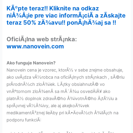
KÃºpte teraz!! Kliknite na odkaz
niÅ¾Å¡ie pre viac informÃ¡ciÃ­ a zÃ­skajte
teraz 50% zÄ¾avu!! ponÃ¡hÄ¾aj sa !!
OficiÃ¡lna web strÃ¡nka:
www.nanovein.com
Ako funguje Nanovein?
Nanovein cena je vzorec, ktorÃ½ v sebe zrejme obsahuje,
ako uvÃ¡dza vÃ½robca na oficiÃ¡lnych strÃ¡nkach , sÃ©riu
prÃ­rodnÃ½ch zloÅ¾iek. LÃ¡tky obsiahnutÃ© vo
vnÃºtornom zloÅ¾enÃ­ sa mÃ´Å¾u osvedÄiÅ¥ ako
platnÃ½ doplnok zdravÃ©ho Å¾ivotnÃ©ho Å¡tÃ½lu a
sprÃ¡vnej vÃ½Å¾ivy, ale aj akejkoÄ¾vek
medikamentÃ³znej lieÄby pri kÅ•ÄovÃ½ch Å¾ilÃ¡ch na
podporu funkciÃ­: