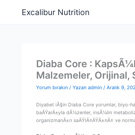
İçeriğe
Excalibur Nutrition
atla
Diaba Core : KapsÃ¼l,
Malzemeler, Orijinal, 
Yorum bırakın
/ Yazan
admin
/
Aralık 9, 20
Diyabet iÃ§in Diaba Core yorumlar, biyo-
baÅŸarÄ±yla dÃ¼zenler, insÃ¼lin metabol
organizmanÄ±n saÄŸlÄ±ÄŸÄ±nÄ± ve normal iÅ