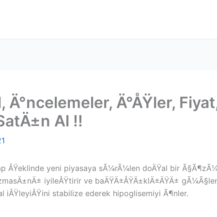
 Ä°ncelemeler, Ä°ÅŸler, Fiyat,
SatÄ±n Al !!
21
hap ÅŸeklinde yeni piyasaya sÃ¼rÃ¼len doÄŸal bir Ã§Ã¶zÃ¼
izmasÄ±nÄ± iyileÅŸtirir ve baÄŸÄ±ÅŸÄ±klÄ±ÄŸÄ± gÃ¼Ã§lend
ŸleyiÅŸini stabilize ederek hipoglisemiyi Ã¶nler.