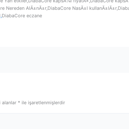
re Yan etkiler,DiabaCore kapsÃ¼l fiyatÄ±,DiabaCore kapsÃ
e Nereden AlÄ±nÄ±r,DiabaCore NasÄ±l kullanÄ±lÄ±r,Diab
l
,
DiabaCore eczane
i alanlar
*
ile işaretlenmişlerdir