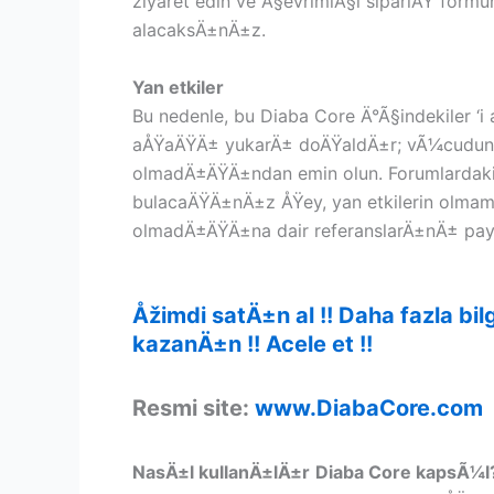
ziyaret edin ve Ã§evrimiÃ§i sipariÅŸ form
alacaksÄ±nÄ±z.
Yan etkiler
Bu nedenle, bu Diaba Core Ä°Ã§indekiler ‘i 
aÅŸaÄŸÄ± yukarÄ± doÄŸaldÄ±r; vÃ¼cudunuz
olmadÄ±ÄŸÄ±ndan emin olun. Forumlardak
bulacaÄŸÄ±nÄ±z ÅŸey, yan etkilerin olmama
olmadÄ±ÄŸÄ±na dair referanslarÄ±nÄ± pay
Åžimdi satÄ±n al !! Daha fazla 
kazanÄ±n !! Acele et !!
Resmi site:
www.DiabaCore.com
NasÄ±l kullanÄ±lÄ±r
Diaba Core kapsÃ¼l