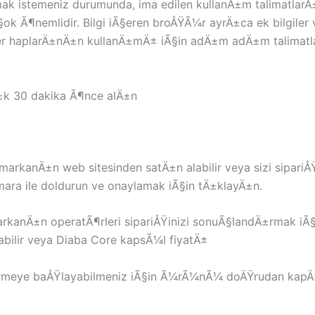
k istemeniz durumunda, ima edilen kullanÄ±m talimatlarÄ
¶nemlidir. Bilgi iÃ§eren broÅŸÃ¼r ayrÄ±ca ek bilgiler ve
iler haplarÄ±nÄ±n kullanÄ±mÄ± iÃ§in adÄ±m adÄ±m talimatl
±k 30 dakika Ã¶nce alÄ±n
u markanÄ±n web sitesinden satÄ±n alabilir veya sizi sipa
umara ile doldurun ve onaylamak iÃ§in tÄ±klayÄ±n.
markanÄ±n operatÃ¶rleri sipariÅŸinizi sonuÃ§landÄ±rmak i
abilir veya Diaba Core kapsÃ¼l fiyatÄ±
rmeye baÅŸlayabilmeniz iÃ§in Ã¼rÃ¼nÃ¼ doÄŸrudan kapÄ±