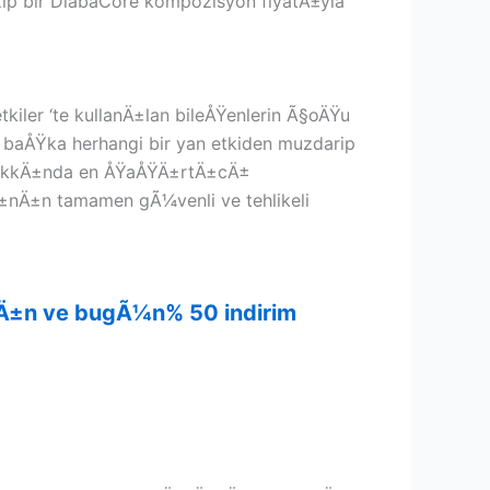
zip bir DiabaCore kompozisyon fiyatÄ±yla
tkiler ‘te kullanÄ±lan bileÅŸenlerin Ã§oÄŸu
baÅŸka herhangi bir yan etkiden muzdarip
hakkÄ±nda en ÅŸaÅŸÄ±rtÄ±cÄ±
Ä±nÄ±n tamamen gÃ¼venli ve tehlikeli
ayÄ±n ve bugÃ¼n% 50 indirim