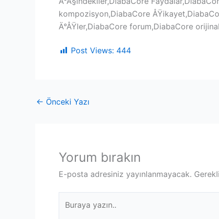
Ä°Ã§indekiler,DiabaCore Faydalar,DiabaCo
kompozisyon,DiabaCore ÅŸikayet,DiabaCor
Ä°ÅŸler,DiabaCore forum,DiabaCore orijina
Post Views:
444
←
Önceki Yazı
Yorum bırakın
E-posta adresiniz yayınlanmayacak.
Gerekl
Buraya
yazın..