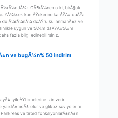
 bir Ã¼rÃ¼ndÃ¼r. GÃ¶rÃ¼nen o ki, birÃ§ok
e. YÃ¼ksek kan ÅŸekerine karÅŸÄ± doÄŸal
Yine de Ã¼rÃ¼nÃ¼ doÄŸru kullanmanÄ±z ve
kesinlikle uygun ve tÃ¼m daÄŸÄ±tÄ±m
 fazla bilgi edinebilirsiniz.
ayÄ±n ve bugÃ¼n% 50 indirim
± iyileÅŸtirmelerine izin verir.
yardÄ±mcÄ± olur ve glikoz seviyelerini
 Pankreas ve tiroid fonksiyonlarÄ±nÄ±n