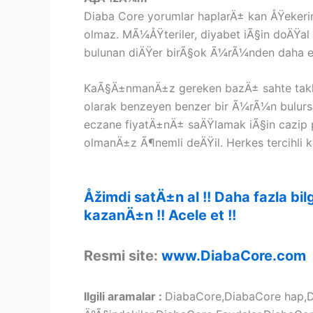
Diaba Core yorumlar haplarÄ± kan ÅŸekerini 
olmaz. MÃ¼ÅŸteriler, diyabet iÃ§in doÄŸa
bulunan diÄŸer birÃ§ok Ã¼rÃ¼nden daha etk
KaÃ§Ä±nmanÄ±z gereken bazÄ± sahte taklitl
olarak benzeyen benzer bir Ã¼rÃ¼n bulur
eczane fiyatÄ±nÄ± saÄŸlamak iÃ§in cazip 
olmanÄ±z Ã¶nemli deÄŸil. Herkes tercihli 
Åžimdi satÄ±n al !! Daha fazla 
kazanÄ±n !! Acele et !!
Resmi site:
www.DiabaCore.com
Ilgili aramalar :
DiabaCore,DiabaCore hap,D