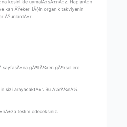
±na kesinlikle uymalÄ±sÄ±nÄ±z. HaplarÄ±n
 kan ÅŸekeri iÃ§in organik takviyenin
ar ÅŸunlardÄ±r:
riÅŸ sayfasÄ±na gÃ¶tÃ¼ren gÃ¶rsellere
Ã§in sizi arayacaktÄ±r. Bu Ã¼rÃ¼nÃ¼
nÄ±za teslim edeceksiniz.