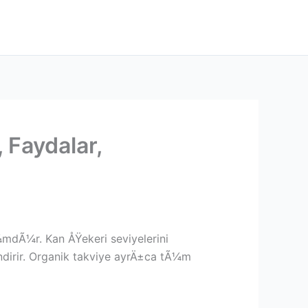
 Faydalar,
mdÃ¼r. Kan ÅŸekeri seviyelerini
irir. Organik takviye ayrÄ±ca tÃ¼m