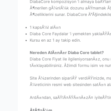
DiabaCore kompozisyon ‘i almaya baÅŸlama
Ã¶nerilen gÃ¼nlÃ¼k dozunu aÅŸmamak Ã§ok Ã
Ã¶zelliklerini sunar. DiabaCore Ä°Ã§indek
1 kapsÃ¼l alÄ±n
Diaba Core Faydalar ‘i yemekten yaklaÅŸÄ
Kursu en az 1 ay takip edin.
Nereden AlÄ±nÄ±r Diaba Core tablet?
Diaba Core Fiyat ile ilgileniyorsanÄ±z, on
tÄ±klayabilirsiniz. Åžimdi formu isim ve n
Site Ã¼zerinden sipariÅŸ verdiÄŸinizde, 
Ã¼reticinin resmi web sitesinden satÄ±n al
ArdÄ±ndan, saÄŸlÄ±ÄŸÄ±nÄ±zÄ± iyileÅŸti
Ã‡Ã¶zÃ¼m