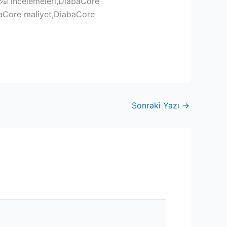
¼l incelemeleri,DiabaCore
aCore maliyet,DiabaCore
Sonraki Yazı
→