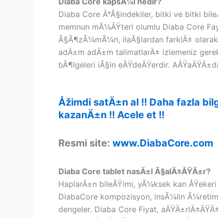
Diaba Core kapsÃ¼l nedir?
Diaba Core Ä°Ã§indekiler, bitki ve bitki b
memnun mÃ¼ÅŸteri olumlu Diaba Core Fay
Ã§Ã¶zÃ¼mÃ¼n, ilaÃ§lardan farklÄ± olarak 
adÄ±m adÄ±m talimatlarÄ± izlemeniz gerek
bÃ¶lgeleri iÃ§in eÅŸdeÄŸerdir. AÅŸaÄŸÄ±dak
Åžimdi satÄ±n al !! Daha fazla 
kazanÄ±n !! Acele et !!
Resmi site:
www.DiabaCore.com
Diaba Core tablet nasÄ±l Ã§alÄ±ÅŸÄ±r?
HaplarÄ±n bileÅŸimi, yÃ¼ksek kan ÅŸekeri s
DiabaCore kompozisyon, insÃ¼lin Ã¼retimi
dengeler. Diaba Core Fiyat, aÄŸÄ±rlÄ±ÄŸÄ±