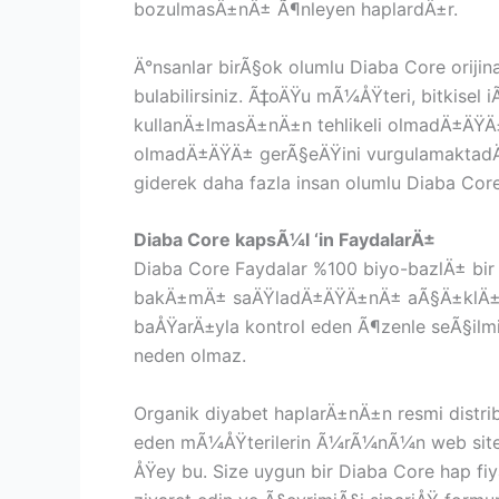
bozulmasÄ±nÄ± Ã¶nleyen haplardÄ±r.
Ä°nsanlar birÃ§ok olumlu Diaba Core orij
bulabilirsiniz. Ã‡oÄŸu mÃ¼ÅŸteri, bitkisel
kullanÄ±lmasÄ±nÄ±n tehlikeli olmadÄ±ÄŸÄ±n
olmadÄ±ÄŸÄ± gerÃ§eÄŸini vurgulamaktadÄ±r
giderek daha fazla insan olumlu Diaba C
Diaba Core kapsÃ¼l ‘in FaydalarÄ±
Diaba Core Faydalar %100 biyo-bazlÄ± bir 
bakÄ±mÄ± saÄŸladÄ±ÄŸÄ±nÄ± aÃ§Ä±klÄ±yor. 
baÅŸarÄ±yla kontrol eden Ã¶zenle seÃ§ilm
neden olmaz.
Organik diyabet haplarÄ±nÄ±n resmi distr
eden mÃ¼ÅŸterilerin Ã¼rÃ¼nÃ¼n web sitesin
ÅŸey bu. Size uygun bir Diaba Core hap fi