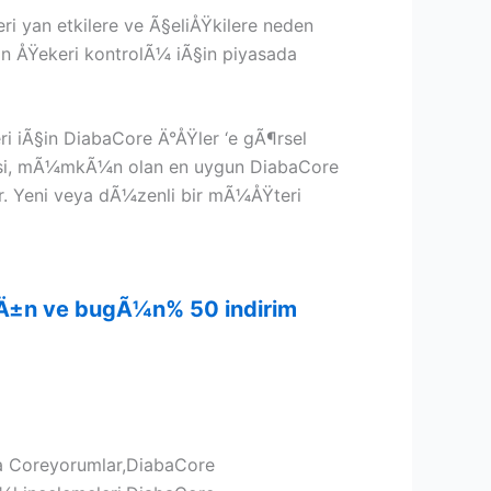
ri yan etkilere ve Ã§eliÅŸkilere neden
n ÅŸekeri kontrolÃ¼ iÃ§in piyasada
 iÃ§in DiabaCore Ä°ÅŸler ‘e gÃ¶rsel
cisi, mÃ¼mkÃ¼n olan en uygun DiabaCore
r. Yeni veya dÃ¼zenli bir mÃ¼ÅŸteri
ayÄ±n ve bugÃ¼n% 50 indirim
a Coreyorumlar,DiabaCore