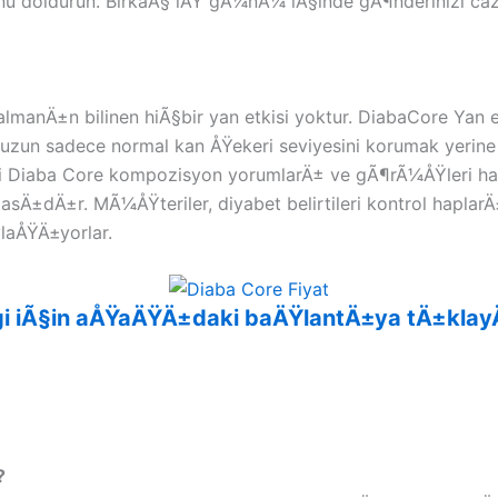
unu doldurun. BirkaÃ§ iÅŸ gÃ¼nÃ¼ iÃ§inde gÃ¶nderinizi ca
almanÄ±n bilinen hiÃ§bir yan etkisi yoktur. DiabaCore Yan e
un sadece normal kan ÅŸekeri seviyesini korumak yerine 
i Diaba Core kompozisyon yorumlarÄ± ve gÃ¶rÃ¼ÅŸleri 
sÄ±dÄ±r. MÃ¼ÅŸteriler, diyabet belirtileri kontrol haplar
laÅŸÄ±yorlar.
bilgi iÃ§in aÅŸaÄŸÄ±daki baÄŸlantÄ±ya tÄ±kl
?