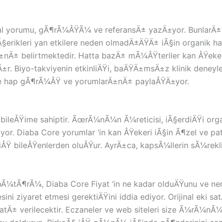
inal yorumu, gÃ¶rÃ¼ÅŸÃ¼ ve referansÄ± yazÄ±yor. BunlarÄ
 iÃ§erikleri yan etkilere neden olmadÄ±ÄŸÄ± iÃ§in organik 
Ä± belirtmektedir. Hatta bazÄ± mÃ¼ÅŸteriler kan ÅŸekeri 
. Biyo-takviyenin etkinliÄŸi, baÄŸÄ±msÄ±z klinik deneyl
ore hap gÃ¶rÃ¼ÅŸ ve yorumlarÄ±nÄ± paylaÅŸÄ±yor.
bileÅŸime sahiptir. ÃœrÃ¼nÃ¼n Ã¼reticisi, iÃ§erdiÄŸi orga
Diaba Core yorumlar ‘in kan ÅŸekeri iÃ§in Ã¶zel ve pat
iÅŸ bileÅŸenlerden oluÅŸur. AyrÄ±ca, kapsÃ¼llerin sÃ¼rek
ibÃ¼tÃ¶rÃ¼, Diaba Core Fiyat ‘in ne kadar olduÄŸunu ve
i ziyaret etmesi gerektiÄŸini iddia ediyor. Orijinal eki 
yatÄ± verilecektir. Eczaneler ve web siteleri size Ã¼rÃ¼