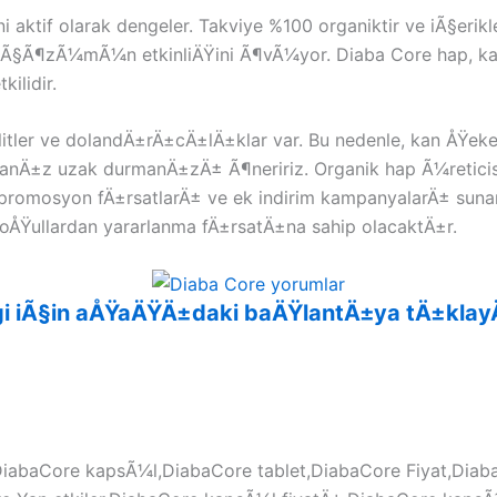
aktif olarak dengeler. Takviye %100 organiktir ve iÃ§erikle
l Ã§Ã¶zÃ¼mÃ¼n etkinliÄŸini Ã¶vÃ¼yor. Diaba Core hap, ka
ilidir.
er ve dolandÄ±rÄ±cÄ±lÄ±klar var. Bu nedenle, kan ÅŸekeri
sanÄ±z uzak durmanÄ±zÄ± Ã¶neririz. Organik hap Ã¼reti
promosyon fÄ±rsatlarÄ± ve ek indirim kampanyalarÄ± suna
koÅŸullardan yararlanma fÄ±rsatÄ±na sahip olacaktÄ±r.
bilgi iÃ§in aÅŸaÄŸÄ±daki baÄŸlantÄ±ya tÄ±kl
iabaCore kapsÃ¼l,DiabaCore tablet,DiabaCore Fiyat,Diab