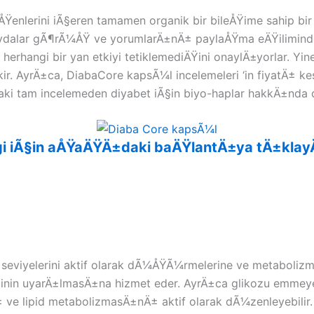
ileÅŸenlerini iÃ§eren tamamen organik bir bileÅŸime sahip
dalar gÃ¶rÃ¼ÅŸ ve yorumlarÄ±nÄ± paylaÅŸma eÄŸilimind
herhangi bir yan etkiyi tetiklemediÄŸini onaylÄ±yorlar. 
ir. AyrÄ±ca, DiabaCore kapsÃ¼l incelemeleri ‘in fiyatÄ± 
i tam incelemeden diyabet iÃ§in biyo-haplar hakkÄ±nda daha
bilgi iÃ§in aÅŸaÄŸÄ±daki baÄŸlantÄ±ya tÄ±kl
eviyelerini aktif olarak dÃ¼ÅŸÃ¼rmelerine ve metabolizmayÄ
nin uyarÄ±lmasÄ±na hizmet eder. AyrÄ±ca glikozu emmeye 
 ve lipid metabolizmasÄ±nÄ± aktif olarak dÃ¼zenleyebilir.