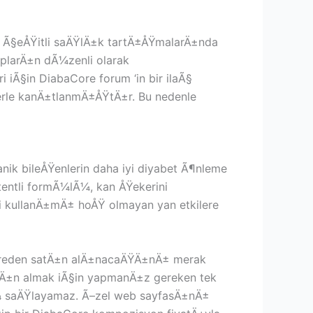
± Ã§eÅŸitli saÄŸlÄ±k tartÄ±ÅŸmalarÄ±nda
haplarÄ±n dÃ¼zenli olarak
iÃ§in DiabaCore forum ‘in bir ilaÃ§
erle kanÄ±tlanmÄ±ÅŸtÄ±r. Bu nedenle
nik bileÅŸenlerin daha iyi diyabet Ã¶nleme
entli formÃ¼lÃ¼, kan ÅŸekerini
li kullanÄ±mÄ± hoÅŸ olmayan yan etkilere
 nereden satÄ±n alÄ±nacaÄŸÄ±nÄ± merak
satÄ±n almak iÃ§in yapmanÄ±z gereken tek
nÃ¼ saÄŸlayamaz. Ã–zel web sayfasÄ±nÄ±