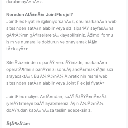
durulamayÄ±nÄ±z.
Nereden AlÄ±nÄ±r
JointFlex jel?
JointFlex Fiyat ile ilgileniyorsanÄ±z, onu markanÄ±n web
sitesinden satÄ±n alabilir veya sizi sipariÅŸ sayfasÄ±na
gÃ¶tÃ¼ren gÃ¶rsellere tÄ±klayabilirsiniz. Åžimdi formu
isim ve numara ile doldurun ve onaylamak iÃ§in
tÄ±klayÄ±n.
Site Ã¼zerinden sipariÅŸ verdiÄŸinizde, markanÄ±n
operatÃ¶rleri sipariÅŸinizi sonuÃ§landÄ±rmak iÃ§in sizi
arayacaktÄ±r. Bu Ã¼rÃ¼nÃ¼ Ã¼reticinin resmi web
sitesinden satÄ±n alabilir veya Joint Flex jel fiyatÄ±
JointFlex maliyet ArdÄ±ndan, saÄŸlÄ±ÄŸÄ±nÄ±zÄ±
iyileÅŸtirmeye baÅŸlayabilmeniz iÃ§in Ã¼rÃ¼nÃ¼
doÄŸrudan kapÄ±nÄ±za teslim edeceksiniz.
Ã‡Ã¶zÃ¼m