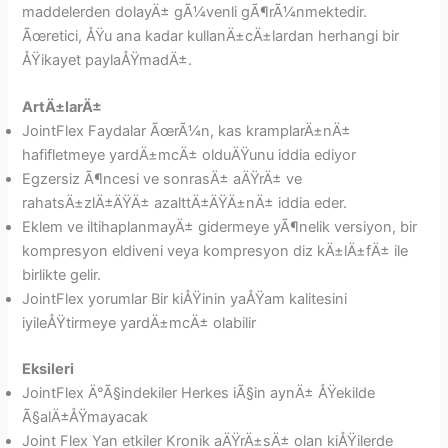
maddelerden dolayÄ± gÃ¼venli gÃ¶rÃ¼nmektedir.
Ãœretici, ÅŸu ana kadar kullanÄ±cÄ±lardan herhangi bir
ÅŸikayet paylaÅŸmadÄ±.
ArtÄ±larÄ±
JointFlex Faydalar ÃœrÃ¼n, kas kramplarÄ±nÄ±
hafifletmeye yardÄ±mcÄ± olduÄŸunu iddia ediyor
Egzersiz Ã¶ncesi ve sonrasÄ± aÄŸrÄ± ve
rahatsÄ±zlÄ±ÄŸÄ± azalttÄ±ÄŸÄ±nÄ± iddia eder.
Eklem ve iltihaplanmayÄ± gidermeye yÃ¶nelik versiyon, bir
kompresyon eldiveni veya kompresyon diz kÄ±lÄ±fÄ± ile
birlikte gelir.
JointFlex yorumlar Bir kiÅŸinin yaÅŸam kalitesini
iyileÅŸtirmeye yardÄ±mcÄ± olabilir
Eksileri
JointFlex Ä°Ã§indekiler Herkes iÃ§in aynÄ± ÅŸekilde
Ã§alÄ±ÅŸmayacak
Joint Flex Yan etkiler Kronik aÄŸrÄ±sÄ± olan kiÅŸilerde