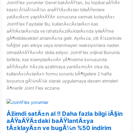
JointFlex yorumlar Genel bakÄ±ÅŸtan, bu topikal aÄŸrÄ±
kesici Ã¼rÃ¼nÃ¼n araÅŸtÄ±rÄ±lan bileÅŸenlere
yatÄ±rÄ±m yaptÄ±ÄŸÄ± sonucuna varmak kolaydÄ±r.
JointFlex Faydalar Bu, kullanÄ±cÄ±larÄ±n kas
aÄŸrÄ±larÄ±nda ve rahatsÄ±zlÄ±klarÄ±nda iyileÅŸme
gÃ¶rebilecekleri anlamÄ±na gelir. AyrÄ±ca, cilt Ã¼zerinde
hiÃ§bir yan etkiye veya istenmeyen reaksiyonlara neden
olmadÄ±ÄŸÄ±nÄ± iddia ediyor. JointFlex orijinal Bununla
birlikte, kas kramplarÄ±nÄ± yÃ¶netme konusunda
aÄŸrÄ±yÄ± hÄ±zla azaltmaya yardÄ±mcÄ± olsa da,
kullanÄ±cÄ±larÄ±n formu sorunlu bÃ¶lgelere 2 hafta
boyunca gÃ¼nlÃ¼k olarak uygulamaya devam etmeleri
Ã¶nerilir Joint Flex eczane.
Åžimdi satÄ±n al !! Daha fazla bilgi iÃ§in
aÅŸaÄŸÄ±daki baÄŸlantÄ±ya
tÄ±klayÄ±n ve bugÃ¼n %50 indirim