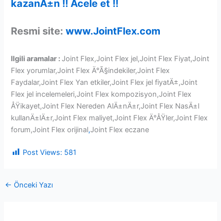
kazanÄ±n !! Acele et !!
Resmi site:
www.JointFlex.com
Ilgili aramalar :
Joint Flex,Joint Flex jel,Joint Flex Fiyat,Joint
Flex yorumlar,Joint Flex Ä°Ã§indekiler,Joint Flex
Faydalar,Joint Flex Yan etkiler,Joint Flex jel fiyatÄ±,Joint
Flex jel incelemeleri,Joint Flex kompozisyon,Joint Flex
ÅŸikayet,Joint Flex Nereden AlÄ±nÄ±r,Joint Flex NasÄ±l
kullanÄ±lÄ±r,Joint Flex maliyet,Joint Flex Ä°ÅŸler,Joint Flex
forum,Joint Flex orijinal
,
Joint Flex eczane
Post Views:
581
←
Önceki Yazı