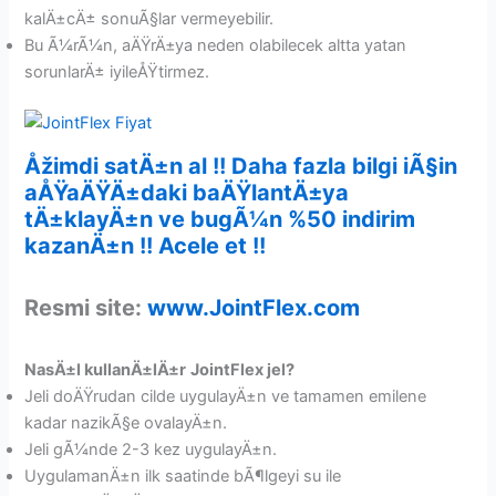
kalÄ±cÄ± sonuÃ§lar vermeyebilir.
Bu Ã¼rÃ¼n, aÄŸrÄ±ya neden olabilecek altta yatan
sorunlarÄ± iyileÅŸtirmez.
Åžimdi satÄ±n al !! Daha fazla bilgi iÃ§in
aÅŸaÄŸÄ±daki baÄŸlantÄ±ya
tÄ±klayÄ±n ve bugÃ¼n %50 indirim
kazanÄ±n !! Acele et !!
Resmi site:
www.JointFlex.com
NasÄ±l kullanÄ±lÄ±r
JointFlex jel?
Jeli doÄŸrudan cilde uygulayÄ±n ve tamamen emilene
kadar nazikÃ§e ovalayÄ±n.
Jeli gÃ¼nde 2-3 kez uygulayÄ±n.
UygulamanÄ±n ilk saatinde bÃ¶lgeyi su ile