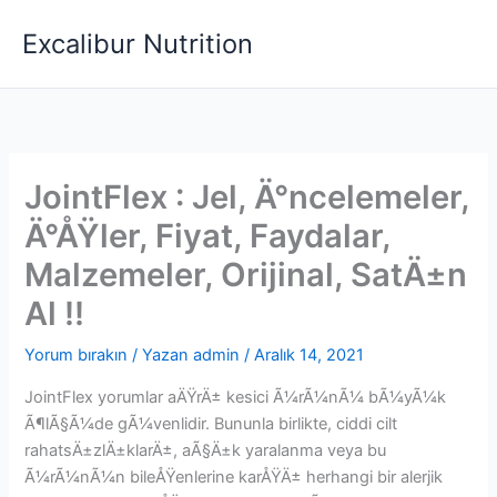
İçeriğe
Excalibur Nutrition
atla
JointFlex : Jel, Ä°ncelemeler,
Ä°ÅŸler, Fiyat, Faydalar,
Malzemeler, Orijinal, SatÄ±n
Al !!
Yorum bırakın
/ Yazan
admin
/
Aralık 14, 2021
JointFlex yorumlar aÄŸrÄ± kesici Ã¼rÃ¼nÃ¼ bÃ¼yÃ¼k
Ã¶lÃ§Ã¼de gÃ¼venlidir. Bununla birlikte, ciddi cilt
rahatsÄ±zlÄ±klarÄ±, aÃ§Ä±k yaralanma veya bu
Ã¼rÃ¼nÃ¼n bileÅŸenlerine karÅŸÄ± herhangi bir alerjik