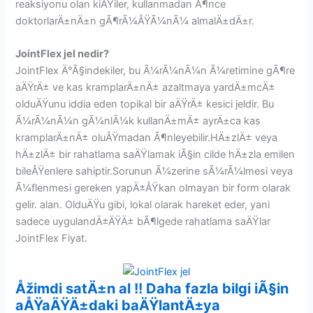
reaksiyonu olan kiÅŸiler, kullanmadan Ã¶nce
doktorlarÄ±nÄ±n gÃ¶rÃ¼ÅŸÃ¼nÃ¼ almalÄ±dÄ±r.
JointFlex jel nedir?
JointFlex Ä°Ã§indekiler, bu Ã¼rÃ¼nÃ¼n Ã¼retimine gÃ¶re
aÄŸrÄ± ve kas kramplarÄ±nÄ± azaltmaya yardÄ±mcÄ±
olduÄŸunu iddia eden topikal bir aÄŸrÄ± kesici jeldir. Bu
Ã¼rÃ¼nÃ¼n gÃ¼nlÃ¼k kullanÄ±mÄ± ayrÄ±ca kas
kramplarÄ±nÄ± oluÅŸmadan Ã¶nleyebilir.HÄ±zlÄ± veya
hÄ±zlÄ± bir rahatlama saÄŸlamak iÃ§in cilde hÄ±zla emilen
bileÅŸenlere sahiptir.Sorunun Ã¼zerine sÃ¼rÃ¼lmesi veya
Ã¼flenmesi gereken yapÄ±ÅŸkan olmayan bir form olarak
gelir. alan. OlduÄŸu gibi, lokal olarak hareket eder, yani
sadece uygulandÄ±ÄŸÄ± bÃ¶lgede rahatlama saÄŸlar
JointFlex Fiyat.
Åžimdi satÄ±n al !! Daha fazla bilgi iÃ§in
aÅŸaÄŸÄ±daki baÄŸlantÄ±ya