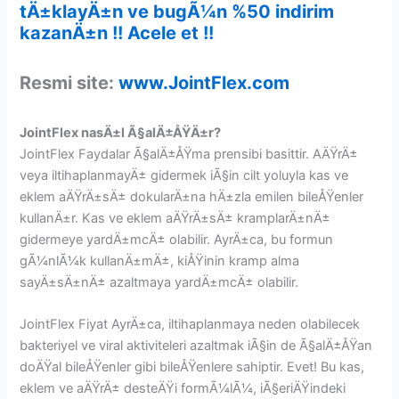
tÄ±klayÄ±n ve bugÃ¼n %50 indirim
kazanÄ±n !! Acele et !!
Resmi site:
www.JointFlex.com
JointFlex nasÄ±l Ã§alÄ±ÅŸÄ±r?
JointFlex Faydalar Ã§alÄ±ÅŸma prensibi basittir. AÄŸrÄ±
veya iltihaplanmayÄ± gidermek iÃ§in cilt yoluyla kas ve
eklem aÄŸrÄ±sÄ± dokularÄ±na hÄ±zla emilen bileÅŸenler
kullanÄ±r. Kas ve eklem aÄŸrÄ±sÄ± kramplarÄ±nÄ±
gidermeye yardÄ±mcÄ± olabilir. AyrÄ±ca, bu formun
gÃ¼nlÃ¼k kullanÄ±mÄ±, kiÅŸinin kramp alma
sayÄ±sÄ±nÄ± azaltmaya yardÄ±mcÄ± olabilir.
JointFlex Fiyat AyrÄ±ca, iltihaplanmaya neden olabilecek
bakteriyel ve viral aktiviteleri azaltmak iÃ§in de Ã§alÄ±ÅŸan
doÄŸal bileÅŸenler gibi bileÅŸenlere sahiptir. Evet! Bu kas,
eklem ve aÄŸrÄ± desteÄŸi formÃ¼lÃ¼, iÃ§eriÄŸindeki