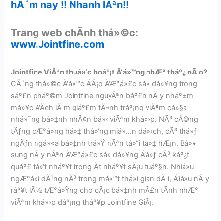
hÃ´m nay !! Nhanh lÃªn!!
Trang web chÃ­nh thá»©c:
www.Jointfine.com
Jointfine ViÃªn thuá»‘c hoáº¡t Ä‘á»™ng nhÆ° tháº¿ nÃ o?
CÃ´ng thá»©c Ä‘á»™c Ä‘Ã¡o Ä‘Æ°á»£c sá»­ dá»¥ng trong
sáº£n pháº©m Jointfine nguyÃªn báº£n nÃ y nháº±m
má»¥c Ä‘Ã­ch lÃ m giáº£m tÃ¬nh tráº¡ng viÃªm cá»§a
nhá»¯ng bá»‡nh nhÃ¢n bá»‹ viÃªm khá»›p. NÃ³ cÅ©ng
tÄƒng cÆ°á»ng há»‡ thá»‘ng miá»…n dá»‹ch, cÃ³ thá»ƒ
ngÄƒn ngá»«a bá»‡nh trá»Ÿ nÃªn tá»“i tá»‡ hÆ¡n. Bá»•
sung nÃ y nÃªn Ä‘Æ°á»£c sá»­ dá»¥ng Ä‘á»ƒ cÃ³ káº¿t
quáº£ tá»‘t nháº¥t trong Ã­t nháº¥t sÃ¡u tuáº§n. Nhiá»u
ngÆ°á»i dÃ¹ng nÃ³ trong má»™t thá»i gian dÃ i, Ä‘iá»u nÃ y
ráº¥t lÃ½ tÆ°á»Ÿng cho cÃ¡c bá»‡nh mÃ£n tÃ­nh nhÆ°
viÃªm khá»›p dáº¡ng tháº¥p Jointfine GiÃ¡.