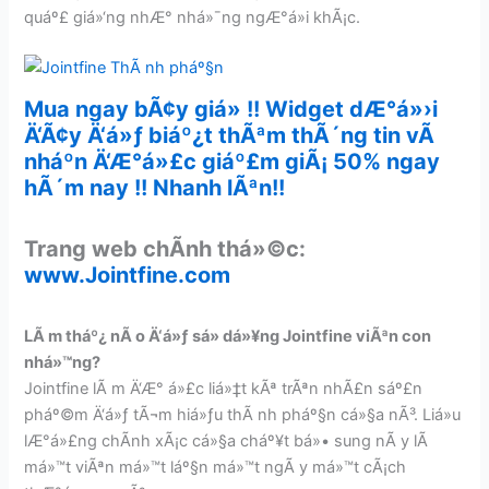
quáº£ giá»‘ng nhÆ° nhá»¯ng ngÆ°á»i khÃ¡c.
Mua ngay bÃ¢y giá» !! Widget dÆ°á»›i
Ä‘Ã¢y Ä‘á»ƒ biáº¿t thÃªm thÃ´ng tin vÃ
nháº­n Ä‘Æ°á»£c giáº£m giÃ¡ 50% ngay
hÃ´m nay !! Nhanh lÃªn!!
Trang web chÃ­nh thá»©c:
www.Jointfine.com
LÃ m tháº¿ nÃ o Ä‘á»ƒ sá»­ dá»¥ng Jointfine viÃªn con
nhá»™ng?
Jointfine lÃ m Ä‘Æ° á»£c liá»‡t kÃª trÃªn nhÃ£n sáº£n
pháº©m Ä‘á»ƒ tÃ¬m hiá»ƒu thÃ nh pháº§n cá»§a nÃ³. Liá»u
lÆ°á»£ng chÃ­nh xÃ¡c cá»§a cháº¥t bá»• sung nÃ y lÃ
má»™t viÃªn má»™t láº§n má»™t ngÃ y má»™t cÃ¡ch