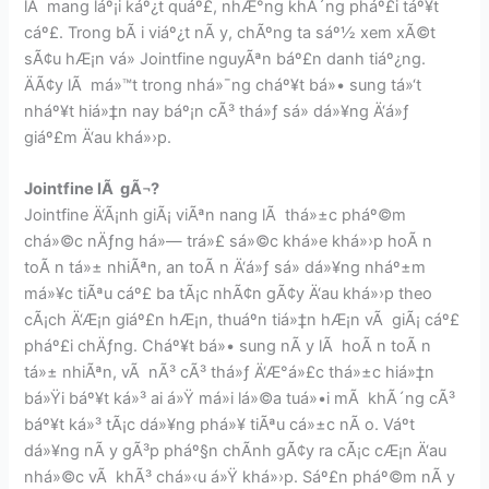
lÃ mang láº¡i káº¿t quáº£, nhÆ°ng khÃ´ng pháº£i táº¥t
cáº£. Trong bÃ i viáº¿t nÃ y, chÃºng ta sáº½ xem xÃ©t
sÃ¢u hÆ¡n vá» Jointfine nguyÃªn báº£n danh tiáº¿ng.
ÄÃ¢y lÃ má»™t trong nhá»¯ng cháº¥t bá»• sung tá»‘t
nháº¥t hiá»‡n nay báº¡n cÃ³ thá»ƒ sá»­ dá»¥ng Ä‘á»ƒ
giáº£m Ä‘au khá»›p.
Jointfine lÃ gÃ¬?
Jointfine Ä‘Ã¡nh giÃ¡ viÃªn nang lÃ thá»±c pháº©m
chá»©c nÄƒng há»— trá»£ sá»©c khá»e khá»›p hoÃ n
toÃ n tá»± nhiÃªn, an toÃ n Ä‘á»ƒ sá»­ dá»¥ng nháº±m
má»¥c tiÃªu cáº£ ba tÃ¡c nhÃ¢n gÃ¢y Ä‘au khá»›p theo
cÃ¡ch Ä‘Æ¡n giáº£n hÆ¡n, thuáº­n tiá»‡n hÆ¡n vÃ giÃ¡ cáº£
pháº£i chÄƒng. Cháº¥t bá»• sung nÃ y lÃ hoÃ n toÃ n
tá»± nhiÃªn, vÃ nÃ³ cÃ³ thá»ƒ Ä‘Æ°á»£c thá»±c hiá»‡n
bá»Ÿi báº¥t ká»³ ai á»Ÿ má»i lá»©a tuá»•i mÃ khÃ´ng cÃ³
báº¥t ká»³ tÃ¡c dá»¥ng phá»¥ tiÃªu cá»±c nÃ o. Váº­t
dá»¥ng nÃ y gÃ³p pháº§n chÃ­nh gÃ¢y ra cÃ¡c cÆ¡n Ä‘au
nhá»©c vÃ khÃ³ chá»‹u á»Ÿ khá»›p. Sáº£n pháº©m nÃ y