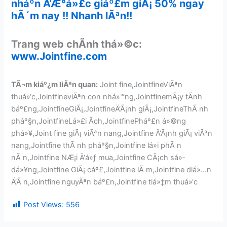
nháº­n Ä‘Æ°á»£c giáº£m giÃ¡ 50% ngay
hÃ´m nay !! Nhanh lÃªn!!
Trang web chÃ­nh thá»©c:
www.Jointfine.com
TÃ¬m kiáº¿m liÃªn quan:
Joint fine
,
JointfineViÃªn
thuá»‘c,JointfineviÃªn con nhá»™ng,JointfinemÃ¡y tÃ­nh
báº£ng,JointfineGiÃ¡,JointfineÄ‘Ã¡nh giÃ¡,JointfineThÃ nh
pháº§n,JointfineLá»£i Ã­ch,JointfinePháº£n á»©ng
phá»¥,Joint fine giÃ¡ viÃªn nang,Jointfine Ä‘Ã¡nh giÃ¡ viÃªn
nang,Jointfine thÃ nh pháº§n,Jointfine lá»i phÃ n
nÃ n,Jointfine NÆ¡i Ä‘á»ƒ mua,Jointfine CÃ¡ch sá»­
dá»¥ng,Jointfine GiÃ¡ cáº£,Jointfine lÃ m,Jointfine diá»…n
Ä‘Ã n,Jointfine nguyÃªn báº£n,Jointfine tiá»‡m thuá»‘c
Post Views:
556