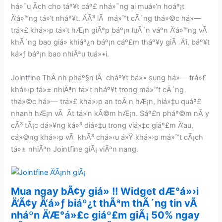
há»¯u Ã­ch cho táº¥t cáº£ nhá»¯ng ai muá»‘n hoáº¡t
Ä‘á»™ng tá»‘t nháº¥t. ÄÃ³ lÃ má»™t cÃ´ng thá»©c há»—
trá»£ khá»›p tá»‘t hÆ¡n giÃºp báº¡n luÃ´n váº­n Ä‘á»™ng vÃ
khÃ´ng bao giá» khiáº¿n báº¡n cáº£m tháº¥y giÃ Ä‘i, báº¥t
ká»ƒ báº¡n bao nhiÃªu tuá»•i.
Jointfine ThÃ nh pháº§n lÃ cháº¥t bá»• sung há»— trá»£
khá»›p tá»± nhiÃªn tá»‘t nháº¥t trong má»™t cÃ´ng
thá»©c há»— trá»£ khá»›p an toÃ n hÆ¡n, hiá»‡u quáº£
nhanh hÆ¡n vÃ Ã­t tá»‘n kÃ©m hÆ¡n. Sáº£n pháº©m nÃ y
cÃ³ tÃ¡c dá»¥ng ká»³ diá»‡u trong viá»‡c giáº£m Ä‘au,
cá»©ng khá»›p vÃ khÃ³ chá»‹u á»Ÿ khá»›p má»™t cÃ¡ch
tá»± nhiÃªn Jointfine giÃ¡ viÃªn nang.
Mua ngay bÃ¢y giá» !! Widget dÆ°á»›i
Ä‘Ã¢y Ä‘á»ƒ biáº¿t thÃªm thÃ´ng tin vÃ
nháº­n Ä‘Æ°á»£c giáº£m giÃ¡ 50% ngay