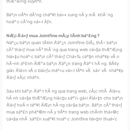
thÆ°á»ng xuyÃªn.
Báº¡n nÃªn dÃ¹ng cháº¥t bá»• sung nÃ y mÃ khÃ´ng
hoáº·c cÃ¹ng vá»›i Äƒn.
NÆ¡i Ä‘á»ƒ mua
Jointfine mÃ¡y tÃ­nh báº£ng ?
Náº¿u báº¡n quan tÃ¢m Ä‘áº¿n Jointfine GiÃ¡, thÃ¬ báº¡n
cÃ³ thá»ƒ mua nÃ³ thÃ´ng qua trang web cá»§a thÆ°Æ¡ng
hiá»‡u hoáº·c báº¡n cÃ³ thá»ƒ Chá»‰ cáº§n nháº¥p vÃ o
hÃ¬nh áº£nh Ä‘Æ°a báº¡n Ä‘áº¿n trang Ä‘áº·t hÃ ng. BÃ¢y
giá» Ä‘iá»n vÃ o biá»ƒu máº«u vá»›i tÃªn vÃ sá»‘ vÃ nháº¥p
Ä‘á»ƒ xÃ¡c nháº­n.
Sau khi báº¡n Ä‘áº·t hÃ ng qua trang web, cÃ¡c nhÃ Ä‘iá»u
hÃ nh cá»§a thÆ°Æ¡ng hiá»‡u sáº½ gá»i Ä‘iá»‡n cho báº¡n
Ä‘á»ƒ hoÃ n táº¥t Ä‘Æ¡n hÃ ng cá»§a báº¡n. Báº¡n cÃ³ thá»ƒ
mua sáº£n pháº©m nÃ y trÃªn trang web chÃ­nh thá»©c
cá»§a nhÃ sáº£n xuáº¥t hoáº·c Jointfine tiá»‡m thuá»‘c