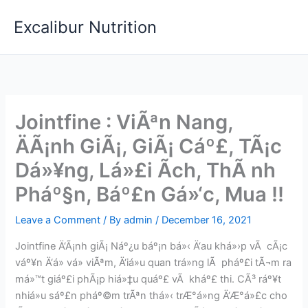
Skip
Excalibur Nutrition
to
content
Jointfine : ViÃªn Nang,
ÄÃ¡nh GiÃ¡, GiÃ¡ Cáº£, TÃ¡c
Dá»¥ng, Lá»£i Ãch, ThÃ nh
Pháº§n, Báº£n Gá»‘c, Mua !!
Leave a Comment
/ By
admin
/
December 16, 2021
Jointfine Ä‘Ã¡nh giÃ¡ Náº¿u báº¡n bá»‹ Ä‘au khá»›p vÃ cÃ¡c
váº¥n Ä‘á» vá» viÃªm, Ä‘iá»u quan trá»ng lÃ pháº£i tÃ¬m ra
má»™t giáº£i phÃ¡p hiá»‡u quáº£ vÃ kháº£ thi. CÃ³ ráº¥t
nhiá»u sáº£n pháº©m trÃªn thá»‹ trÆ°á»ng Ä‘Æ°á»£c cho