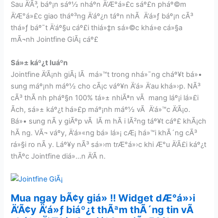
Sau Ä‘Ã³, báº¡n sáº½ nháº­n Ä‘Æ°á»£c sáº£n pháº©m
Ä‘Æ°á»£c giao tháº³ng Ä‘áº¿n táº­n nhÃ Ä‘á»ƒ báº¡n cÃ³
thá»ƒ báº¯t Ä‘áº§u cáº£i thiá»‡n sá»©c khá»e cá»§a
mÃ¬nh Jointfine GiÃ¡ cáº£
Sá»± káº¿t luáº­n
Jointfine Ä‘Ã¡nh giÃ¡ lÃ má»™t trong nhá»¯ng cháº¥t bá»•
sung máº¡nh máº½ cho cÃ¡c váº¥n Ä‘á» Ä‘au khá»›p. NÃ³
cÃ³ thÃ nh pháº§n 100% tá»± nhiÃªn vÃ mang láº¡i lá»£i
Ã­ch, sá»± káº¿t há»£p máº¡nh máº½ vÃ Ä‘á»™c Ä‘Ã¡o.
Bá»• sung nÃ y giÃºp vÃ lÃ m hÃ i lÃ²ng táº¥t cáº£ khÃ¡ch
hÃ ng. VÃ¬ váº­y, Ä‘á»«ng bá» lá»¡ cÆ¡ há»™i khÃ´ng cÃ³
rá»§i ro nÃ y. Láº¥y nÃ³ sá»›m trÆ°á»›c khi Æ°u Ä‘Ã£i káº¿t
thÃºc Jointfine diá»…n Ä‘Ã n.
Mua ngay bÃ¢y giá» !! Widget dÆ°á»›i
Ä‘Ã¢y Ä‘á»ƒ biáº¿t thÃªm thÃ´ng tin vÃ