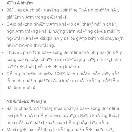
Æ¯u Ä‘iá»ƒm
Báº±ng cÃ¡ch sá»­ dá»¥ng Jointfine ThÃ nh pháº§n nÃ y
giáº£m viÃªm trong cÆ¡ thá»ƒ.
CÃ¡c bá»‡nh nhÆ° viÃªm khá»›p cÃ³ thá»ƒ háº¡n cháº¿
nghiÃªm trá»ng kháº£ nÄƒng váº­n Ä‘á»™ng cá»§a má»™t
ngÆ°á»i. Phá»¥ kiá»‡n nÃ y sáº½ giÃºp báº¡n di chuyá»ƒn
nhÆ° bÃ¬nh thÆ°á»ng.
Thá»±c pháº©m bá»• sung Jointfine thÃ nh pháº§n nÃ y
cung cáº¥p cÃ¡c cháº¥t dinh dÆ°á»¡ng cáº§n thiáº¿t cho
cáº£ cÆ¡ thá»ƒ vÃ xÆ°Æ¡ng khá»›p.
CÃ´ng thá»©c chá»©a 100% tá»± nhiÃªn, vÃ¬ váº­y nÃ³
lÃ m cho báº¡n giáº£m Ä‘au khá»›p mÃ khÃ´ng cÃ³ tÃ¡c
dá»¥ng phá»¥.
NhÆ°á»£c Ä‘iá»ƒm
Báº¡n chá»‰ cÃ³ thá»ƒ mua pháº§n bá»• sung Jointfine
lá»i phÃ n nÃ n nÃ y trá»±c tuyáº¿n. Báº¡n khÃ´ng thá»ƒ
mua nÃ³ á»Ÿ báº¥t ká»³ cá»­a hÃ ng bÃ¡n láº» nÃ o.
Má»i ngÆ°á»i cÃ³ thá»ƒ khÃ´ng nháº­n Ä‘Æ°á»£c káº¿t