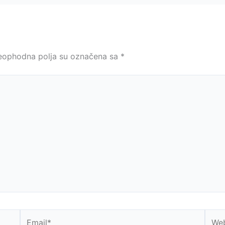
eophodna polja su označena sa
*
Email*
Webs