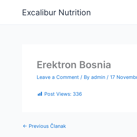
Skip
Excalibur Nutrition
to
content
Erektron Bosnia
Leave a Comment
/ By
admin
/
17 Novembr
Post Views:
336
←
Previous Članak