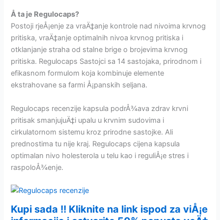
Å ta je Regulocaps?
Postoji rjeÅ¡enje za vraÄ‡anje kontrole nad nivoima krvnog
pritiska, vraÄ‡anje optimalnih nivoa krvnog pritiska i
otklanjanje straha od stalne brige o brojevima krvnog
pritiska. Regulocaps Sastojci sa 14 sastojaka, prirodnom i
efikasnom formulom koja kombinuje elemente
ekstrahovane sa farmi Å¡panskih seljana.
Regulocaps recenzije kapsula podrÅ¾ava zdrav krvni
pritisak smanjujuÄ‡i upalu u krvnim sudovima i
cirkulatornom sistemu kroz prirodne sastojke. Ali
prednostima tu nije kraj. Regulocaps cijena kapsula
optimalan nivo holesterola u telu kao i reguliÅ¡e stres i
raspoloÅ¾enje.
Kupi sada !! Kliknite na link ispod za viÅ¡e