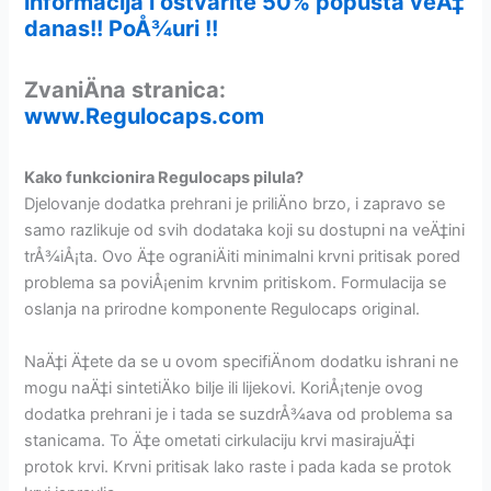
informacija i ostvarite 50% popusta veÄ‡
danas!! PoÅ¾uri !!
ZvaniÄna stranica:
www.Regulocaps.com
Kako funkcionira Regulocaps pilula?
Djelovanje dodatka prehrani je priliÄno brzo, i zapravo se
samo razlikuje od svih dodataka koji su dostupni na veÄ‡ini
trÅ¾iÅ¡ta. Ovo Ä‡e ograniÄiti minimalni krvni pritisak pored
problema sa poviÅ¡enim krvnim pritiskom. Formulacija se
oslanja na prirodne komponente Regulocaps original.
NaÄ‡i Ä‡ete da se u ovom specifiÄnom dodatku ishrani ne
mogu naÄ‡i sintetiÄko bilje ili lijekovi. KoriÅ¡tenje ovog
dodatka prehrani je i tada se suzdrÅ¾ava od problema sa
stanicama. To Ä‡e ometati cirkulaciju krvi masirajuÄ‡i
protok krvi. Krvni pritisak lako raste i pada kada se protok