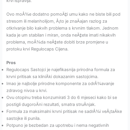
krvi ispravlja.
Ovo moÅ¾e dodatno pomoÄ‡i umu kako ne biste bili pod
stresom ili melanholijom, Å¡to je znaÄajan razlog za
otkrivanje bilo kakvih problema s krvnim tlakom. Jednom
kada je um stabilan i miran, onda neÄ‡ete imati nikakvih
problema, moÅ¾da neÄ‡ete dobiti brze promjene u
protoku krvi Regulocaps Cijena.
Pros
Regulocaps Sastojci je najefikasnija prirodna formula za
krvni pritisak sa kliniÄki dokazanim sastojcima.
Imao je najbolje prirodne komponente za odrÅ¾avanje
zdravog nivoa u krvi.
Ovu otopinu treba konzumirati 3 do 6 mjeseci kako bi se
postigli dugoroÄni rezultati, smatra struÄnjak.
Formula za maksimalni krvni pritisak ne sadrÅ¾i veÅ¡taÄke
sastojke ili punila.
Potpuno je bezbedan za upotrebu i nema negativnih