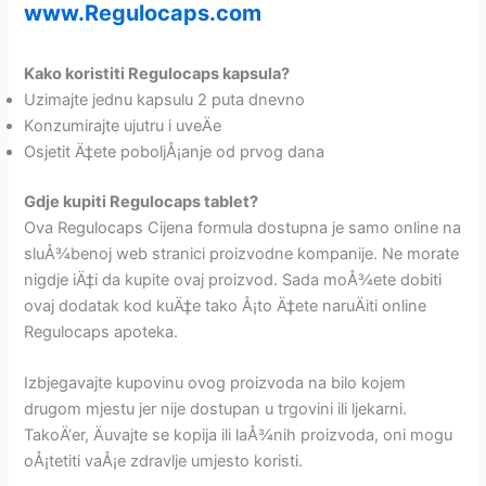
www.Regulocaps.com
Kako koristiti Regulocaps kapsula?
Uzimajte jednu kapsulu 2 puta dnevno
Konzumirajte ujutru i uveÄe
Osjetit Ä‡ete poboljÅ¡anje od prvog dana
Gdje kupiti Regulocaps tablet?
Ova Regulocaps Cijena formula dostupna je samo online na
sluÅ¾benoj web stranici proizvodne kompanije. Ne morate
nigdje iÄ‡i da kupite ovaj proizvod. Sada moÅ¾ete dobiti
ovaj dodatak kod kuÄ‡e tako Å¡to Ä‡ete naruÄiti online
Regulocaps apoteka.
Izbjegavajte kupovinu ovog proizvoda na bilo kojem
drugom mjestu jer nije dostupan u trgovini ili ljekarni.
TakoÄ‘er, Äuvajte se kopija ili laÅ¾nih proizvoda, oni mogu
oÅ¡tetiti vaÅ¡e zdravlje umjesto koristi.