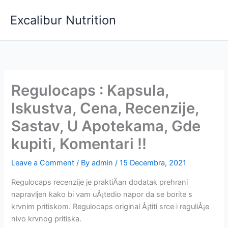
Skip
Excalibur Nutrition
to
content
Regulocaps : Kapsula,
Iskustva, Cena, Recenzije,
Sastav, U Apotekama, Gde
kupiti, Komentari !!
Leave a Comment
/ By
admin
/
15 Decembra, 2021
Regulocaps recenzije je praktiÄan dodatak prehrani
napravljen kako bi vam uÅ¡tedio napor da se borite s
krvnim pritiskom. Regulocaps original Å¡titi srce i reguliÅ¡e
nivo krvnog pritiska.