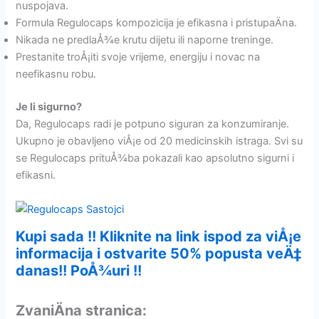
nuspojava.
Formula Regulocaps kompozicija je efikasna i pristupaÄna.
Nikada ne predlaÅ¾e krutu dijetu ili naporne treninge.
Prestanite troÅ¡iti svoje vrijeme, energiju i novac na
neefikasnu robu.
Je li sigurno?
Da, Regulocaps radi je potpuno siguran za konzumiranje.
Ukupno je obavljeno viÅ¡e od 20 medicinskih istraga. Svi su
se Regulocaps prituÅ¾ba pokazali kao apsolutno sigurni i
efikasni.
Kupi sada !! Kliknite na link ispod za viÅ¡e
informacija i ostvarite 50% popusta veÄ‡
danas!! PoÅ¾uri !!
ZvaniÄna stranica: