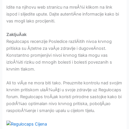
Idite na njihovu web stranicu na mreÅ¾i klikom na link
ispod i slijedite upute. Dajte autentiÄne informacije kako bi
vas mogli lako procijeniti.
ZakljuÄak
Regulocaps recenzije Posledice razliÄitih nivoa krvnog
pritiska su Å¡tetne za vaÅ¡e zdravlje i dugoveÄnost.
Konstantno promjenjivi nivoi krvnog tlaka mogu vas
izloÅ¾iti riziku od mnogih bolesti i bolesti povezanih s
krvnim tlakom.
Ali to viÅ¡e ne mora biti tako. Preuzmite kontrolu nad svojim
krvnim pritiskom ulaÅ¾uÄ‡i u svoje zdravlje uz Regulocaps
forum. Regulocaps troÅ¡ak koristi prirodne sastojke kako bi
podrÅ¾ao optimalan nivo krvnog pritiska, poboljÅ¡ao
raspoloÅ¾enje i smanjio upalu u cijelom tijelu.