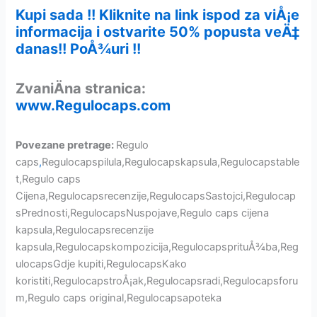
Kupi sada !! Kliknite na link ispod za viÅ¡e
informacija i ostvarite 50% popusta veÄ‡
danas!! PoÅ¾uri !!
ZvaniÄna stranica:
www.Regulocaps.com
Povezane pretrage:
Regulo
caps
,
Regulocapspilula,Regulocapskapsula,Regulocapstable
t,Regulo caps
Cijena,Regulocapsrecenzije,RegulocapsSastojci,Regulocap
sPrednosti,RegulocapsNuspojave,Regulo caps cijena
kapsula,Regulocapsrecenzije
kapsula,Regulocapskompozicija,RegulocapsprituÅ¾ba,Reg
ulocapsGdje kupiti,RegulocapsKako
koristiti,RegulocapstroÅ¡ak,Regulocapsradi,Regulocapsforu
m,Regulo caps original,Regulocapsapoteka