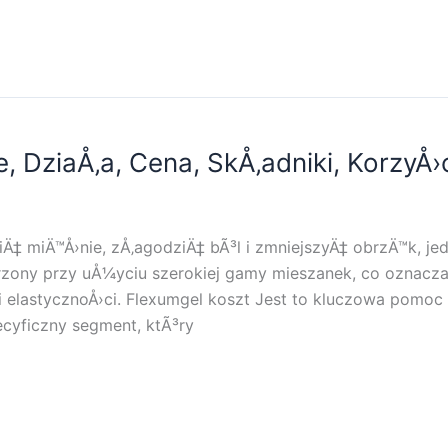
 DziaÅ‚a, Cena, SkÅ‚adniki, KorzyÅ›ci
‡ miÄ™Å›nie, zÅ‚agodziÄ‡ bÃ³l i zmniejszyÄ‡ obrzÄ™k, j
rzony przy uÅ¼yciu szerokiej gamy mieszanek, co oznacz
elastycznoÅ›ci. Flexumgel koszt Jest to kluczowa pomoc 
ecyficzny segment, ktÃ³ry