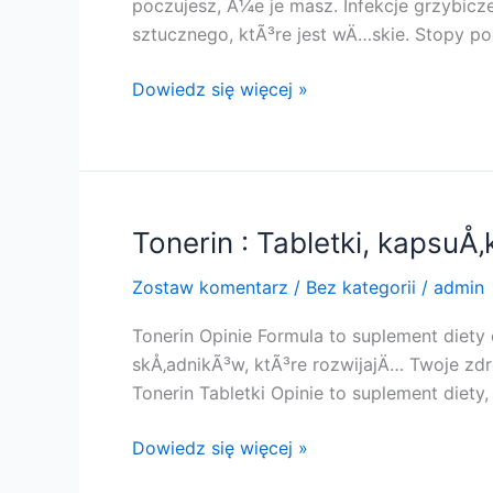
poczujesz, Å¼e je masz. Infekcje grzybicz
OryginaÅ‚,
sztucznego, ktÃ³re jest wÄ…skie. Stopy po
Kup
!!
Fungostop,
Dowiedz się więcej »
Å¼el,
krem,
Opinie,
Cena,
Recenzje,
Tonerin : Tabletki, kapsuÅ‚
KorzyÅ›ci,
Zostaw komentarz
/
Bez kategorii
/
admin
Skutki
uboczne!
Tonerin Opinie Formula to suplement diet
skÅ‚adnikÃ³w, ktÃ³re rozwijajÄ… Twoje zdr
Tonerin Tabletki Opinie to suplement diet
Tonerin
Dowiedz się więcej »
: