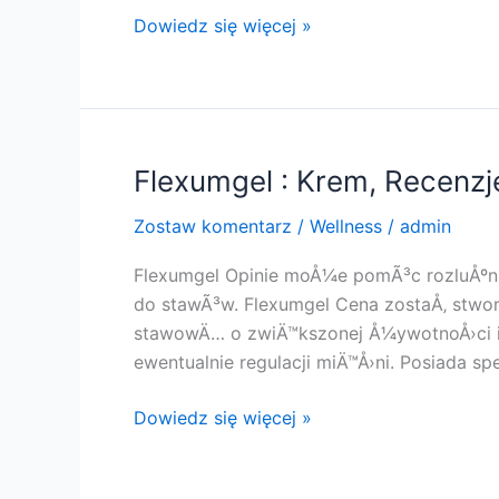
Simply
Dowiedz się więcej »
Diet
:
Tabletki,
Opinie,
Cena,
Flexumgel : Krem, Recenzje,
SkÅ‚adniki,
Zostaw komentarz
/
Wellness
/
admin
KorzyÅ›ci,
OryginaÅ‚,
Flexumgel Opinie moÅ¼e pomÃ³c rozluÅºniÄ
Pracuje,
do stawÃ³w. Flexumgel Cena zostaÅ‚ stwo
KupiÄ‡
stawowÄ… o zwiÄ™kszonej Å¼ywotnoÅ›ci i 
!!
ewentualnie regulacji miÄ™Å›ni. Posiada sp
Flexumgel
Dowiedz się więcej »
:
Krem,