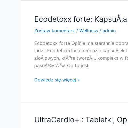
Recenzje,
DziaÅ‚a,
Cena,
Ecodetoxx forte: KapsuÅ‚a, 
SkÅ‚adniki,
Zostaw komentarz
/
Wellness
/
admin
KorzyÅ›ci,
OryginaÅ‚,
Ecodetoxx forte Opinie ma starannie dobr
Kup
ludzi. Ecodetoxxforte recenzje kapsuÅ‚ek 
!!
zioÅ‚owych, ktÃ³re tworzÄ… kompleks w fo
pasoÅ¼ytÃ³w. Co to jest
Ecodetoxx
Dowiedz się więcej »
forte:
KapsuÅ‚a,
Opinie,
Cena,
DziaÅ‚a,
UltraCardio+ : Tabletki, Op
KorzyÅ›ci,