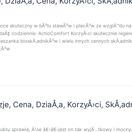
, DziaÅ‚a, Cena, KorzyÅ›ci, SkÅ‚adniki
soce skuteczny w bÃ³lu stawÃ³w i plecÃ³w ze wzglÄ™du na 
aÄ‡ codziennie. ActioComfort KorzyÅ›ci skutecznie regene
szanka bioskÅ‚adnikÃ³w i wielu innych cennych skÅ‚adni
tkÃ³w
zje, Cena, DziaÅ‚a, KorzyÅ›ci, SkÅ‚adn
duktu sprawia, Å¼e â€‹â€‹jest on tak wyjÄ…tkowy i mocny.