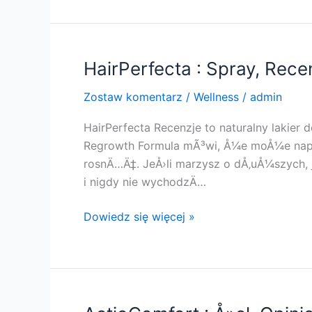
Tabletki,
kapsuÅ‚ki,
Cena,
Opinie,
HairPerfecta : Spray, Recen
SkÅ‚ad,
Zostaw komentarz
/
Wellness
/
admin
Gdzie
kupiÄ‡
HairPerfecta Recenzje to naturalny lakier
!!
Regrowth Formula mÃ³wi, Å¼e moÅ¼e napr
rosnÄ…Ä‡. JeÅ›li marzysz o dÅ‚uÅ¼szych, j
i nigdy nie wychodzÄ…
HairPerfecta
Dowiedz się więcej »
:
Spray,
Recenzje,
Cena,
SkÅ‚adniki,