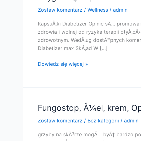
Zostaw komentarz
/
Wellness
/
admin
KapsuÅ‚ki Diabetizer Opinie sÄ… promowa
zdrowia i wolnej od ryzyka terapii otyÅ‚o
zdrowotnym. WedÅ‚ug dostÄ™pnych komenta
Diabetizer max SkÅ‚ad W […]
Diabetizer
Dowiedz się więcej »
:
Diabetizer
max
Tabletki,
Opinie,
Fungostop, Å¼el, krem, Opi
DziaÅ‚a,
Zostaw komentarz
/
Bez kategorii
/
admin
Cena,
KorzyÅ›ci,
grzyby na skÃ³rze mogÄ… byÄ‡ bardzo po
SkÅ‚adniki,