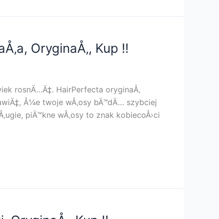
aÅ‚a, OryginaÅ‚, Kup !!
wiek rosnÄ…Ä‡. HairPerfecta oryginaÅ‚
awiÄ‡, Å¼e twoje wÅ‚osy bÄ™dÄ… szybciej
‚ugie, piÄ™kne wÅ‚osy to znak kobiecoÅ›ci