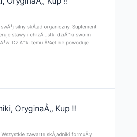
, OryginaÅ‚, Kup !!
swÃ³j silny skÅ‚ad organiczny. Suplement
ruje stawy i chrzÄ…stki dziÄ™ki swoim
kÃ³w. DziÄ™ki temu Å¼el nie powoduje
iki, OryginaÅ‚, Kup !!
 Wszystkie zawarte skÅ‚adniki formuÅ‚y