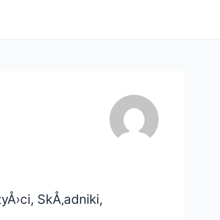
yÅ›ci, SkÅ‚adniki,