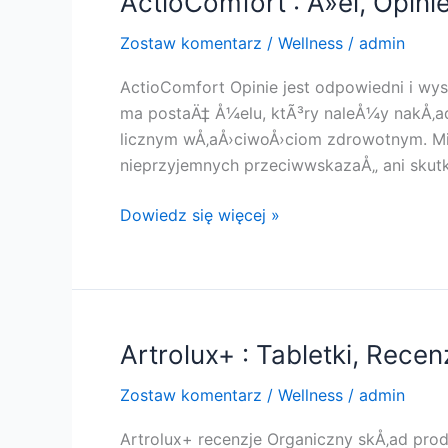
ActioComfort : Å»el, Opinie
KorzyÅ›ci,
Zostaw komentarz
/
Wellness
/
admin
DziaÅ‚a,
OryginaÅ‚,
ActioComfort Opinie jest odpowiedni i wy
Kup
ma postaÄ‡ Å¼elu, ktÃ³ry naleÅ¼y nakÅ‚ad
!!
licznym wÅ‚aÅ›ciwoÅ›ciom zdrowotnym. Mie
nieprzyjemnych przeciwwskazaÅ„ ani sku
ActioComfort
Dowiedz się więcej »
:
Å»el,
Opinie,
DziaÅ‚a,
Cena,
Artrolux+ : Tabletki, Recen
KorzyÅ›ci,
Zostaw komentarz
/
Wellness
/
admin
SkÅ‚adniki,
OryginaÅ‚,
Artrolux+ recenzje Organiczny skÅ‚ad pro