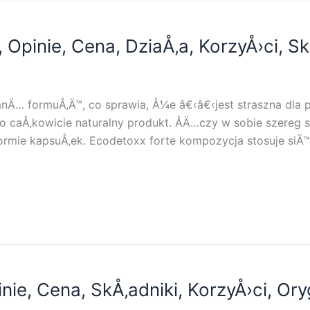
Opinie, Cena, DziaÅ‚a, KorzyÅ›ci, SkÅ
anÄ… formuÅ‚Ä™, co sprawia, Å¼e â€‹â€‹jest straszna dla 
to caÅ‚kowicie naturalny produkt. ÅÄ…czy w sobie szereg 
rmie kapsuÅ‚ek. Ecodetoxx forte kompozycja stosuje siÄ™
inie, Cena, SkÅ‚adniki, KorzyÅ›ci, Ory