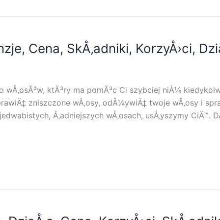
zje, Cena, SkÅ‚adniki, KorzyÅ›ci, Dzi
 do wÅ‚osÃ³w, ktÃ³ry ma pomÃ³c Ci szybciej niÅ¼ kiedykol
awiÄ‡ zniszczone wÅ‚osy, odÅ¼ywiÄ‡ twoje wÅ‚osy i spr
edwabistych, Å‚adniejszych wÅ‚osach, usÅ‚yszymy CiÄ™. DÅ