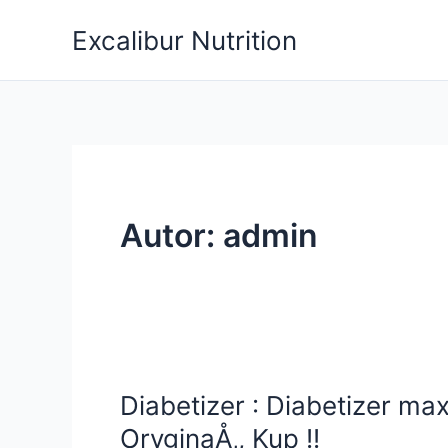
Przejdź
Excalibur Nutrition
do
treści
Autor: admin
Diabetizer : Diabetizer max
OryginaÅ‚, Kup !!