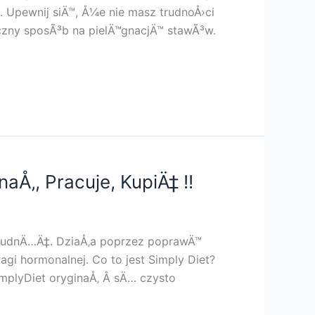
 Upewnij siÄ™, Å¼e nie masz trudnoÅ›ci
czny sposÃ³b na pielÄ™gnacjÄ™ stawÃ³w.
naÅ‚, Pracuje, KupiÄ‡ !!
schudnÄ…Ä‡. DziaÅ‚a poprzez poprawÄ™
agi hormonalnej. Co to jest Simply Diet?
implyDiet oryginaÅ‚ Â sÄ… czysto