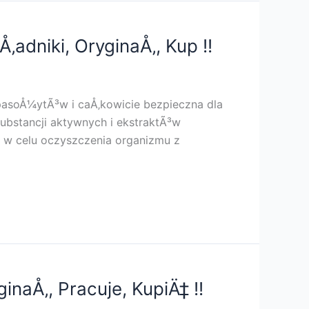
‚adniki, OryginaÅ‚, Kup !!
pasoÅ¼ytÃ³w i caÅ‚kowicie bezpieczna dla
substancji aktywnych i ekstraktÃ³w
 w celu oczyszczenia organizmu z
ginaÅ‚, Pracuje, KupiÄ‡ !!