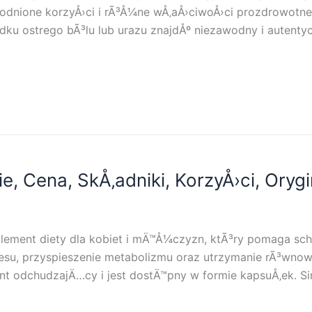
dnione korzyÅ›ci i rÃ³Å¼ne wÅ‚aÅ›ciwoÅ›ci prozdrowotne.
dku ostrego bÃ³lu lub urazu znajdÅº niezawodny i autenty
ie, Cena, SkÅ‚adniki, KorzyÅ›ci, Orygi
suplement diety dla kobiet i mÄ™Å¼czyzn, ktÃ³ry pomaga 
tresu, przyspieszenie metabolizmu oraz utrzymanie rÃ³wnow
ent odchudzajÄ…cy i jest dostÄ™pny w formie kapsuÅ‚ek. S