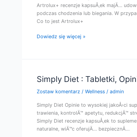
Kup
Artrolux+ recenzje kapsuÅ‚ek majÄ… udowo
!!
podczas chodzenia lub biegania. W przypa
Co to jest Artrolux+
Artrolux+
Dowiedz się więcej »
:
Tabletki,
Recenzje,
Cena,
DziaÅ‚a,
Simply Diet : Tabletki, Opin
KorzyÅ›ci,
Zostaw komentarz
/
Wellness
/
admin
SkÅ‚adniki,
OryginaÅ‚,
Simply Diet Opinie to wysokiej jakoÅ›ci 
Kup
trawienia, kontrolÄ™ apetytu, redukcjÄ™ s
!!
Simply Diet recenzje kapsuÅ‚ek to suplem
naturalne, wiÄ™c oferujÄ… bezpiecznÄ…