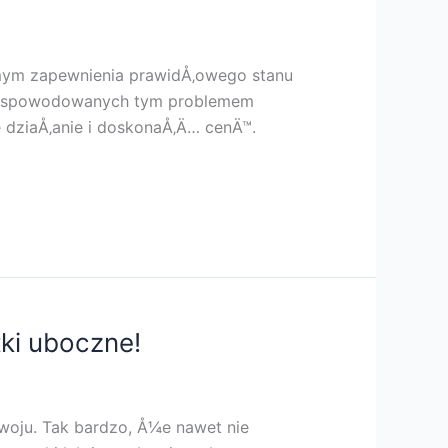
amym zapewnienia prawidÅ‚owego stanu
wÃ³w spowodowanych tym problemem
dziaÅ‚anie i doskonaÅ‚Ä… cenÄ™.
tki uboczne!
oju. Tak bardzo, Å¼e nawet nie