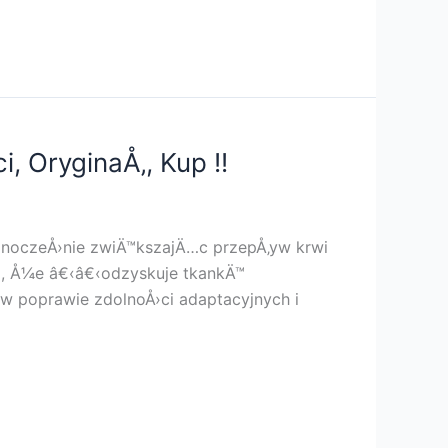
, OryginaÅ‚, Kup !!
ednoczeÅ›nie zwiÄ™kszajÄ…c przepÅ‚yw krwi
a, Å¼e â€‹â€‹odzyskuje tkankÄ™
w poprawie zdolnoÅ›ci adaptacyjnych i