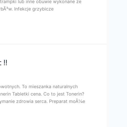
z trampki lub inne obuwie wykonane ze
bÃ³w. Infekcje grzybicze
 !!
owotnych. To mieszanka naturalnych
rin Tabletki cena. Co to jest Tonerin?
rzymanie zdrowia serca. Preparat moÅ¼e