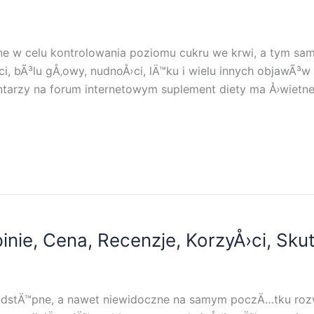
ne w celu kontrolowania poziomu cukru we krwi, a tym s
Å›ci, bÃ³lu gÅ‚owy, nudnoÅ›ci, lÄ™ku i wielu innych obja
rzy na forum internetowym suplement diety ma Å›wietne 
nie, Cena, Recenzje, KorzyÅ›ci, Sku
dstÄ™pne, a nawet niewidoczne na samym poczÄ…tku rozw