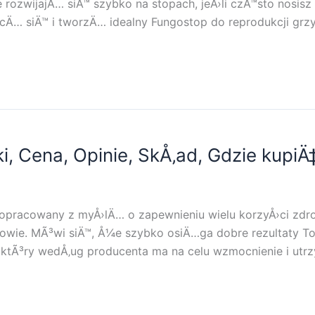
e rozwijajÄ… siÄ™ szybko na stopach, jeÅ›li czÄ™sto nosis
cÄ… siÄ™ i tworzÄ… idealny Fungostop do reprodukcji grzy
ki, Cena, Opinie, SkÅ‚ad, Gdzie kupiÄ‡
y opracowany z myÅ›lÄ… o zapewnieniu wielu korzyÅ›ci zdr
owie. MÃ³wi siÄ™, Å¼e szybko osiÄ…ga dobre rezultaty Tone
y, ktÃ³ry wedÅ‚ug producenta ma na celu wzmocnienie i ut