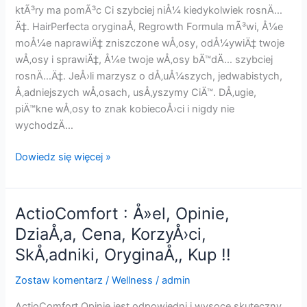
OryginaÅ‚,
ktÃ³ry ma pomÃ³c Ci szybciej niÅ¼ kiedykolwiek rosnÄ…
Kup
Ä‡. HairPerfecta oryginaÅ‚ Regrowth Formula mÃ³wi, Å¼e
!!
moÅ¼e naprawiÄ‡ zniszczone wÅ‚osy, odÅ¼ywiÄ‡ twoje
wÅ‚osy i sprawiÄ‡, Å¼e twoje wÅ‚osy bÄ™dÄ… szybciej
rosnÄ…Ä‡. JeÅ›li marzysz o dÅ‚uÅ¼szych, jedwabistych,
Å‚adniejszych wÅ‚osach, usÅ‚yszymy CiÄ™. DÅ‚ugie,
piÄ™kne wÅ‚osy to znak kobiecoÅ›ci i nigdy nie
wychodzÄ…
HairPerfecta
Dowiedz się więcej »
:
Spray,
Recenzje,
ActioComfort : Å»el, Opinie,
Cena,
DziaÅ‚a, Cena, KorzyÅ›ci,
SkÅ‚adniki,
SkÅ‚adniki, OryginaÅ‚, Kup !!
KorzyÅ›ci,
DziaÅ‚a,
Zostaw komentarz
/
Wellness
/
admin
OryginaÅ‚,
Kup
ActioComfort Opinie jest odpowiedni i wysoce skuteczny