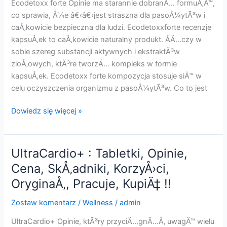
Kup
Ecodetoxx forte Opinie ma starannie dobranÄ… formuÅ‚Ä™,
!!
co sprawia, Å¼e â€‹â€‹jest straszna dla pasoÅ¼ytÃ³w i
caÅ‚kowicie bezpieczna dla ludzi. Ecodetoxxforte recenzje
kapsuÅ‚ek to caÅ‚kowicie naturalny produkt. ÅÄ…czy w
sobie szereg substancji aktywnych i ekstraktÃ³w
zioÅ‚owych, ktÃ³re tworzÄ… kompleks w formie
kapsuÅ‚ek. Ecodetoxx forte kompozycja stosuje siÄ™ w
celu oczyszczenia organizmu z pasoÅ¼ytÃ³w. Co to jest
Ecodetoxx
Dowiedz się więcej »
forte:
KapsuÅ‚a,
Opinie,
UltraCardio+ : Tabletki, Opinie,
Cena,
Cena, SkÅ‚adniki, KorzyÅ›ci,
DziaÅ‚a,
OryginaÅ‚, Pracuje, KupiÄ‡ !!
KorzyÅ›ci,
SkÅ‚adniki,
Zostaw komentarz
/
Wellness
/
admin
OryginaÅ‚,
Kup
UltraCardio+ Opinie, ktÃ³ry przyciÄ…gnÄ…Å‚ uwagÄ™ wielu