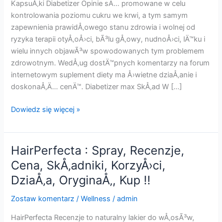
KapsuÅ‚ki Diabetizer Opinie sÄ… promowane w celu
kontrolowania poziomu cukru we krwi, a tym samym
zapewnienia prawidÅ‚owego stanu zdrowia i wolnej od
ryzyka terapii otyÅ‚oÅ›ci, bÃ³lu gÅ‚owy, nudnoÅ›ci, lÄ™ku i
wielu innych objawÃ³w spowodowanych tym problemem
zdrowotnym. WedÅ‚ug dostÄ™pnych komentarzy na forum
internetowym suplement diety ma Å›wietne dziaÅ‚anie i
doskonaÅ‚Ä… cenÄ™. Diabetizer max SkÅ‚ad W […]
Diabetizer
Dowiedz się więcej »
:
Diabetizer
max
HairPerfecta : Spray, Recenzje,
Tabletki,
Cena, SkÅ‚adniki, KorzyÅ›ci,
Opinie,
DziaÅ‚a, OryginaÅ‚, Kup !!
DziaÅ‚a,
Cena,
Zostaw komentarz
/
Wellness
/
admin
KorzyÅ›ci,
SkÅ‚adniki,
HairPerfecta Recenzje to naturalny lakier do wÅ‚osÃ³w,