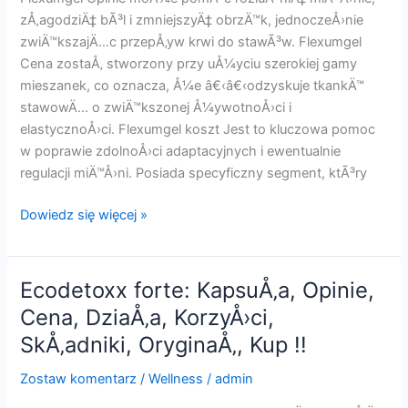
KupiÄ‡
zÅ‚agodziÄ‡ bÃ³l i zmniejszyÄ‡ obrzÄ™k, jednoczeÅ›nie
!!
zwiÄ™kszajÄ…c przepÅ‚yw krwi do stawÃ³w. Flexumgel
Cena zostaÅ‚ stworzony przy uÅ¼yciu szerokiej gamy
mieszanek, co oznacza, Å¼e â€‹â€‹odzyskuje tkankÄ™
stawowÄ… o zwiÄ™kszonej Å¼ywotnoÅ›ci i
elastycznoÅ›ci. Flexumgel koszt Jest to kluczowa pomoc
w poprawie zdolnoÅ›ci adaptacyjnych i ewentualnie
regulacji miÄ™Å›ni. Posiada specyficzny segment, ktÃ³ry
Flexumgel
Dowiedz się więcej »
:
Krem,
Recenzje,
Ecodetoxx forte: KapsuÅ‚a, Opinie,
DziaÅ‚a,
Cena, DziaÅ‚a, KorzyÅ›ci,
Cena,
SkÅ‚adniki, OryginaÅ‚, Kup !!
SkÅ‚adniki,
KorzyÅ›ci,
Zostaw komentarz
/
Wellness
/
admin
OryginaÅ‚,