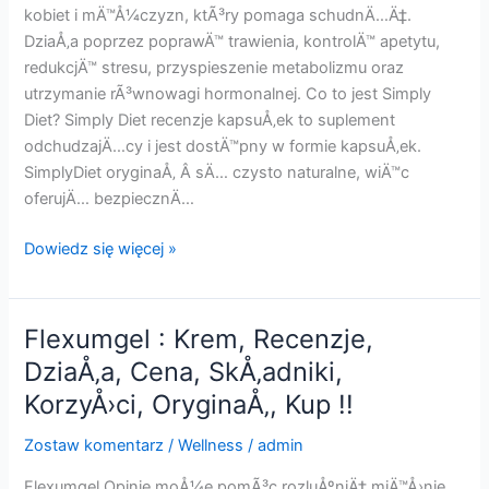
!!
kobiet i mÄ™Å¼czyzn, ktÃ³ry pomaga schudnÄ…Ä‡.
DziaÅ‚a poprzez poprawÄ™ trawienia, kontrolÄ™ apetytu,
redukcjÄ™ stresu, przyspieszenie metabolizmu oraz
utrzymanie rÃ³wnowagi hormonalnej. Co to jest Simply
Diet? Simply Diet recenzje kapsuÅ‚ek to suplement
odchudzajÄ…cy i jest dostÄ™pny w formie kapsuÅ‚ek.
SimplyDiet oryginaÅ‚ Â sÄ… czysto naturalne, wiÄ™c
oferujÄ… bezpiecznÄ…
Simply
Dowiedz się więcej »
Diet
:
Tabletki,
Flexumgel : Krem, Recenzje,
Opinie,
DziaÅ‚a, Cena, SkÅ‚adniki,
Cena,
KorzyÅ›ci, OryginaÅ‚, Kup !!
SkÅ‚adniki,
KorzyÅ›ci,
Zostaw komentarz
/
Wellness
/
admin
OryginaÅ‚,
Pracuje,
Flexumgel Opinie moÅ¼e pomÃ³c rozluÅºniÄ‡ miÄ™Å›nie,