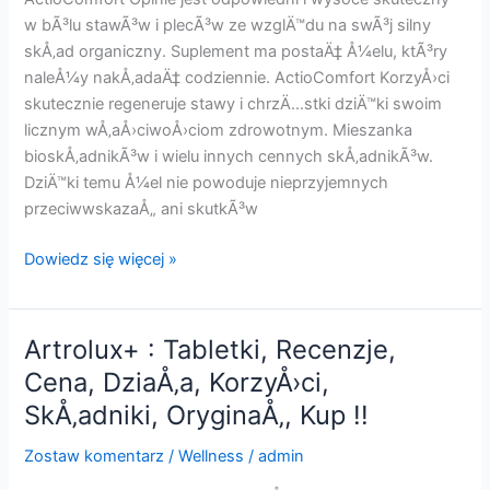
!!
w bÃ³lu stawÃ³w i plecÃ³w ze wzglÄ™du na swÃ³j silny
skÅ‚ad organiczny. Suplement ma postaÄ‡ Å¼elu, ktÃ³ry
naleÅ¼y nakÅ‚adaÄ‡ codziennie. ActioComfort KorzyÅ›ci
skutecznie regeneruje stawy i chrzÄ…stki dziÄ™ki swoim
licznym wÅ‚aÅ›ciwoÅ›ciom zdrowotnym. Mieszanka
bioskÅ‚adnikÃ³w i wielu innych cennych skÅ‚adnikÃ³w.
DziÄ™ki temu Å¼el nie powoduje nieprzyjemnych
przeciwwskazaÅ„ ani skutkÃ³w
ActioComfort
Dowiedz się więcej »
:
Å»el,
Opinie,
Artrolux+ : Tabletki, Recenzje,
DziaÅ‚a,
Cena, DziaÅ‚a, KorzyÅ›ci,
Cena,
SkÅ‚adniki, OryginaÅ‚, Kup !!
KorzyÅ›ci,
SkÅ‚adniki,
Zostaw komentarz
/
Wellness
/
admin
OryginaÅ‚,