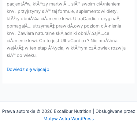
!!
pacjentÃ³w, ktÃ³rzy martwiÄ… siÄ™ swoim ciÅ›nieniem
krwi. przyjrzymy siÄ™ tej formule, suplementowi diety,
ktÃ³ry obniÅ¼a ciÅ›nienie krwi. UltraCardio+ oryginaÅ‚
pomagajÄ… utrzymaÄ‡ prawidÅ‚owy poziom ciÅ›nienia
krwi. Zawiera naturalne skÅ‚adniki obniÅ¼ajÄ…ce
ciÅ›nienie krwi. Co to jest UltraCardio+? Nie moÅ¼na
wejÅ›Ä‡ w ten etap Å¼ycia, w ktÃ³rym czÅ‚owiek rozwija
siÄ™ do wieku,
UltraCardio+
Dowiedz się więcej »
:
Tabletki,
Opinie,
Cena,
SkÅ‚adniki,
Prawa autorskie © 2026 Excalibur Nutrition | Obsługiwane przez
KorzyÅ›ci,
Motyw Astra WordPress
OryginaÅ‚,
Pracuje,
KupiÄ‡