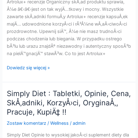
Kup
Artrolux+ recenzje Organiczny skÅ‚ad produktu sprawia,
!!
Å¼e â€‹â€‹jest on tak wyjÄ…tkowy i mocny. Wszystkie
zawarte skÅ‚adniki formuÅ‚y Artrolux+ recenzje kapsuÅ‚ek
majÄ… udowodnione korzyÅ›ci i rÃ³Å¼ne wÅ‚aÅ›ciwoÅ›ci
prozdrowotne. Upewnij siÄ™, Å¼e nie masz trudnoÅ›ci
podczas chodzenia lub biegania. W przypadku ostrego
bÃ³lu lub urazu znajdÅº niezawodny i autentyczny sposÃ³b
na pielÄ™gnacjÄ™ stawÃ³w. Co to jest Artrolux+
Artrolux+
Dowiedz się więcej »
:
Tabletki,
Recenzje,
Simply Diet : Tabletki, Opinie, Cena,
Cena,
SkÅ‚adniki, KorzyÅ›ci, OryginaÅ‚,
DziaÅ‚a,
Pracuje, KupiÄ‡ !!
KorzyÅ›ci,
SkÅ‚adniki,
Zostaw komentarz
/
Wellness
/
admin
OryginaÅ‚,
Kup
Simply Diet Opinie to wysokiej jakoÅ›ci suplement diety dla