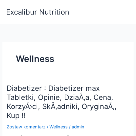
Przejdź
Excalibur Nutrition
do
treści
Wellness
Diabetizer : Diabetizer max
Tabletki, Opinie, DziaÅ‚a, Cena,
KorzyÅ›ci, SkÅ‚adniki, OryginaÅ‚,
Kup !!
Zostaw komentarz
/
Wellness
/
admin