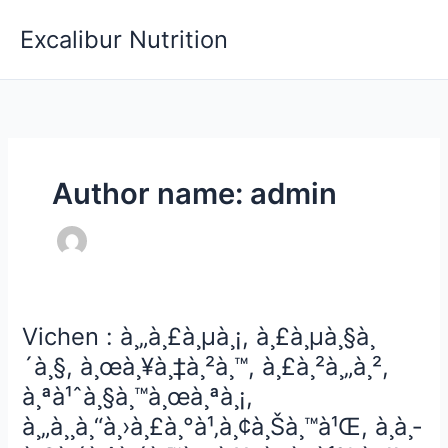
Skip
Excalibur Nutrition
to
content
Author name: admin
Vichen : à¸„à¸£à¸µà¸¡, à¸£à¸µà¸§à¸
´à¸§, à¸œà¸¥à¸‡à¸²à¸™, à¸£à¸²à¸„à¸²,
à¸ªà¹ˆà¸§à¸™à¸œà¸ªà¸¡,
à¸„à¸¸à¸“à¸›à¸£à¸°à¹‚à¸¢à¸Šà¸™à¹Œ, à¸­à¸­