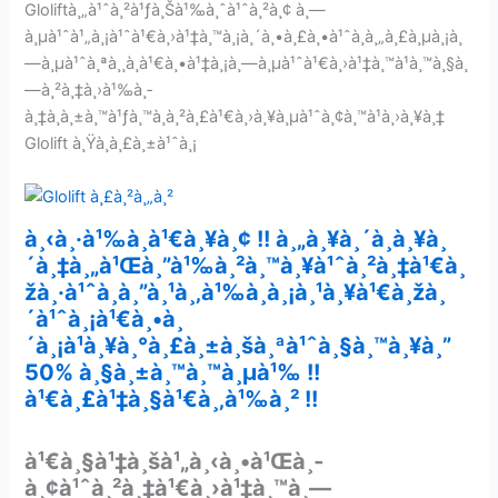
Gloliftà¸„à¹ˆà¸²à¹ƒà¸Šà¹‰à¸ˆà¹ˆà¸²à¸¢ à¸—
à¸µà¹ˆà¹„à¸¡à¹ˆà¹€à¸›à¹‡à¸™à¸¡à¸´à¸•à¸£à¸•à¹ˆà¸­à¸„à¸£à¸µà¸¡à¸
—à¸µà¹ˆà¸ªà¸¸à¸à¹€à¸•à¹‡à¸¡à¸—à¸µà¹ˆà¹€à¸›à¹‡à¸™à¹à¸™à¸§à¸
—à¸²à¸‡à¸›à¹‰à¸­
à¸‡à¸à¸±à¸™à¹ƒà¸™à¸à¸²à¸£à¹€à¸›à¸¥à¸µà¹ˆà¸¢à¸™à¹à¸›à¸¥à¸‡
Glolift à¸Ÿà¸­à¸£à¸±à¹ˆà¸¡
à¸‹à¸·à¹‰à¸­à¹€à¸¥à¸¢ !! à¸„à¸¥à¸´à¸à¸¥à¸
´à¸‡à¸„à¹Œà¸”à¹‰à¸²à¸™à¸¥à¹ˆà¸²à¸‡à¹€à¸
žà¸·à¹ˆà¸­à¸”à¸¹à¸‚à¹‰à¸­à¸¡à¸¹à¸¥à¹€à¸žà¸
´à¹ˆà¸¡à¹€à¸•à¸
´à¸¡à¹à¸¥à¸°à¸£à¸±à¸šà¸ªà¹ˆà¸§à¸™à¸¥à¸”
50% à¸§à¸±à¸™à¸™à¸µà¹‰ !!
à¹€à¸£à¹‡à¸§à¹€à¸‚à¹‰à¸² !!
à¹€à¸§à¹‡à¸šà¹„à¸‹à¸•à¹Œà¸­
à¸¢à¹ˆà¸²à¸‡à¹€à¸›à¹‡à¸™à¸—