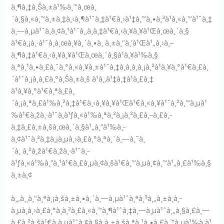
à¸¶à¸‡à¸Šà¸±à¹‰à¸™à¸œà¸
´à¸§à¸«à¸™à¸±à¸‡à¸‹à¸¶à¹ˆà¸‡à¹€à¸›à¹‡à¸™à¸•à¸³à¹à¸«à¸™à¹ˆà¸‡
à¸—à¸µà¹ˆà¸­à¸¢à¸¹à¹ˆà¸‚à¸­à¸‡à¹€à¸‹à¸¥à¸¥à¹Œà¸œà¸´à¸§
à¹€à¸¡à¸·à¹ˆà¸­à¸œà¸¥à¸´à¸•à¸ à¸±à¸“à¸‘à¹Œà¹„à¸›à¸–
à¸¶à¸‡à¹€à¸‹à¸¥à¸¥à¹Œà¸œà¸´à¸§à¹à¸¥à¹‰à¸§
à¸ªà¸¹à¸•à¸£à¸ˆà¸°à¸«à¸¥à¸±à¹ˆà¸‡à¸­à¸­à¸à¸¡à¸²à¹à¸¥à¸°à¹€à¸£à¸
´à¹ˆà¸¡à¸à¸£à¸°à¸Šà¸±à¸š à¹à¸‚à¹‡à¸‡à¹à¸£à¸‡
à¹à¸¥à¸°à¹€à¸ªà¸£à¸
´à¸¡à¸ªà¸£à¹‰à¸²à¸‡à¹€à¸‹à¸¥à¸¥à¹Œà¹€à¸«à¸¥à¹ˆà¸²à¸™à¸µà¹
‰à¹€à¸žà¸·à¹ˆà¸­à¹ƒà¸«à¹‰à¸ªà¸²à¸¡à¸²à¸£à¸–à¸£à¸­
à¸‡à¸£à¸±à¸šà¸œà¸´à¸§à¹„à¸”à¹‰à¸­
à¸¢à¹ˆà¸²à¸‡à¸¡à¸µà¸›à¸£à¸°à¸ªà¸´à¸—à¸˜à¸
´à¸ à¸²à¸žà¹€à¸žà¸·à¹ˆà¸­
à¹ƒà¸«à¹‰à¸”à¸¹à¹€à¸£à¸µà¸¢à¸šà¹€à¸™à¸µà¸¢à¸™à¹„à¸£à¹‰à¸§
à¸±à¸¢
à¸„à¸¸à¸“à¸ªà¸¡à¸šà¸±à¸•à¸´à¸—à¸µà¹ˆà¸ªà¸³à¸„à¸±à¸à¸­
à¸µà¸à¸›à¸£à¸°à¸à¸²à¸£à¸«à¸™à¸¶à¹ˆà¸‡à¸—à¸µà¹ˆà¸„à¸§à¸£à¸—
à¸£à¸²à¸šà¹€à¸à¸µà¹ˆà¸¢à¸§à¸à¸±à¸šà¸ªà¸¹à¸•à¸£à¸™à¸µà¹‰à¸à¹