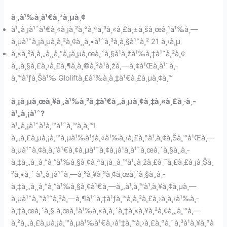
à¸‚à¹‰à¸­à¹€à¸ªà¸µà¸¢
à¹„à¸¡à¹ˆà¹€à¸«à¸¡à¸²à¸°à¸ªà¸³à¸«à¸£à¸±à¸šà¸œà¸¹à¹‰à¸—
à¸µà¹ˆà¸¡à¸µà¸­à¸²à¸¢à¸¸à¸•à¹ˆà¸³à¸à¸§à¹ˆà¸² 21 à¸›à¸µ
à¸«à¸²à¸à¸„à¸¸à¸“à¸¡à¸µà¸œà¸´à¸§à¹à¸žà¹‰à¸‡à¹ˆà¸²à¸¢
à¸„à¸§à¸£à¸›à¸£à¸¶à¸à¸©à¸²à¹à¸žà¸—à¸¢à¹Œà¸à¹ˆà¸­
à¸™à¹ƒà¸Šà¹‰ Gloliftà¸£à¹‰à¸­à¸‡à¹€à¸£à¸µà¸¢à¸™
à¸¡à¸µà¸œà¸¥à¸‚à¹‰à¸²à¸‡à¹€à¸„à¸µà¸¢à¸‡à¸«à¸£à¸·à¸­
à¹„à¸¡à¹ˆ?
à¹„à¸¡à¹ˆà¹à¸™à¹ˆà¸™à¸­à¸™!
à¸„à¸£à¸µà¸¡à¸™à¸µà¹‰à¹ƒà¸«à¹‰à¸›à¸£à¸°à¹‚à¸¢à¸Šà¸™à¹Œà¸—
à¸µà¹ˆà¸¢à¸­à¸”à¹€à¸¢à¸µà¹ˆà¸¢à¸¡à¹à¸à¹ˆà¸œà¸´à¸§à¸‚à¸­
à¸‡à¸„à¸¸à¸“à¸”à¹‰à¸§à¸¢à¸ªà¸¡à¸¸à¸™à¹„à¸žà¸£à¸˜à¸£à¸£à¸¡à¸Šà¸
²à¸•à¸´ à¹„à¸¡à¹ˆà¸—à¸³à¸¥à¸²à¸¢à¸œà¸´à¸§à¸‚à¸­
à¸‡à¸„à¸¸à¸“à¸”à¹‰à¸§à¸¢à¹€à¸—à¸„à¹‚à¸™à¹‚à¸¥à¸¢à¸µà¸—
à¸µà¹ˆà¸™à¹ˆà¸²à¸—à¸¶à¹ˆà¸‡à¹ƒà¸™à¸à¸²à¸£à¸›à¸à¸›à¹‰à¸­
à¸‡à¸œà¸´à¸§ à¸œà¸¹à¹‰à¸«à¸à¸´à¸‡à¸«à¸¥à¸²à¸¢à¸„à¸™à¸—
à¸²à¸„à¸£à¸µà¸¡à¸™à¸µà¹‰à¹€à¸›à¹‡à¸™à¸›à¸£à¸°à¸ˆà¸³à¹à¸¥à¸°à