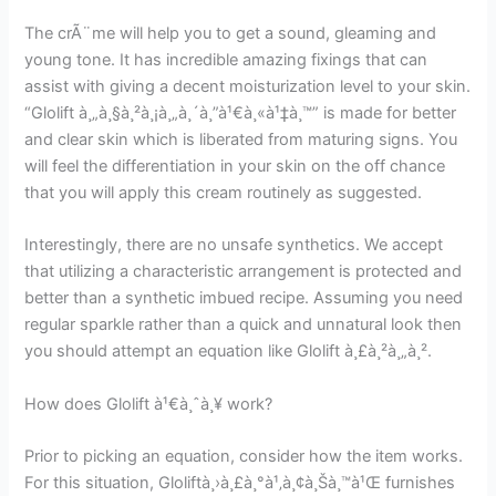
The crÃ¨me will help you to get a sound, gleaming and
young tone. It has incredible amazing fixings that can
assist with giving a decent moisturization level to your skin.
“Glolift à¸„à¸§à¸²à¸¡à¸„à¸´à¸”à¹€à¸«à¹‡à¸™” is made for better
and clear skin which is liberated from maturing signs. You
will feel the differentiation in your skin on the off chance
that you will apply this cream routinely as suggested.
Interestingly, there are no unsafe synthetics. We accept
that utilizing a characteristic arrangement is protected and
better than a synthetic imbued recipe. Assuming you need
regular sparkle rather than a quick and unnatural look then
you should attempt an equation like Glolift à¸£à¸²à¸„à¸².
How does Glolift à¹€à¸ˆà¸¥ work?
Prior to picking an equation, consider how the item works.
For this situation, Gloliftà¸›à¸£à¸°à¹‚à¸¢à¸Šà¸™à¹Œ furnishes