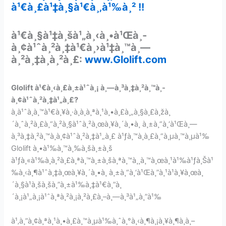
à¹€à¸£à¹‡à¸§à¹€à¸‚à¹‰à¸² !!
à¹€à¸§à¹‡à¸šà¹„à¸‹à¸•à¹Œà¸­
à¸¢à¹ˆà¸²à¸‡à¹€à¸›à¹‡à¸™à¸—
à¸²à¸‡à¸à¸²à¸£:
www.Glolift.com
Glolift à¹€à¸‹à¸£à¸±à¹ˆà¸¡ à¸—à¸³à¸‡à¸²à¸™à¸­
à¸¢à¹ˆà¸²à¸‡à¹„à¸£?
à¸à¹ˆà¸­à¸™à¹€à¸¥à¸·à¸­à¸à¸ªà¸¹à¸•à¸£à¸„à¸§à¸£à¸žà¸
´à¸ˆà¸²à¸£à¸“à¸²à¸§à¹ˆà¸²à¸œà¸¥à¸´à¸•à¸ à¸±à¸“à¸‘à¹Œà¸—
à¸³à¸‡à¸²à¸™à¸­à¸¢à¹ˆà¸²à¸‡à¹„à¸£ à¹ƒà¸™à¸à¸£à¸“à¸µà¸™à¸µà¹‰
Glolift à¸•à¹‰à¸™à¸‰à¸šà¸±à¸š
à¹ƒà¸«à¹‰à¸à¸²à¸£à¸ªà¸™à¸±à¸šà¸ªà¸™à¸¸à¸™à¸œà¸¹à¹‰à¹ƒà¸Šà¹
‰à¸‹à¸¶à¹ˆà¸‡à¸œà¸¥à¸´à¸•à¸ à¸±à¸“à¸‘à¹Œà¸”à¸¹à¹à¸¥à¸œà¸
´à¸§à¹à¸šà¸šà¸”à¸±à¹‰à¸‡à¹€à¸”à¸
´à¸¡à¹„à¸¡à¹ˆà¸ªà¸²à¸¡à¸²à¸£à¸–à¸—à¸³à¹„à¸”à¹‰
à¹‚à¸”à¸¢à¸ªà¸¹à¸•à¸£à¸™à¸µà¹‰à¸ˆà¸°à¸‹à¸¶à¸¡à¸¥à¸¶à¸à¸–