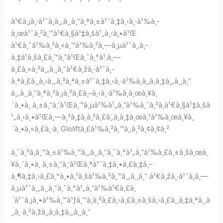
à¹€à¸¡à¸·à¹ˆà¸­à¸„à¸¸à¸“à¸ªà¸±à¹ˆà¸‡à¸‹à¸·à¹‰à¸­
à¸œà¹ˆà¸²à¸™à¹€à¸§à¹‡à¸šà¹„à¸‹à¸•à¹Œ
à¹€à¸ˆà¹‰à¸²à¸«à¸™à¹‰à¸²à¸—à¸µà¹ˆà¸‚à¸­
à¸‡à¹à¸šà¸£à¸™à¸”à¹Œà¸ˆà¸°à¹‚à¸—
à¸£à¸«à¸²à¸„à¸¸à¸“à¹€à¸žà¸·à¹ˆà¸­
à¸ªà¸£à¸¸à¸›à¸„à¸³à¸ªà¸±à¹ˆà¸‡à¸‹à¸·à¹‰à¸­à¸‚à¸­à¸‡à¸„à¸¸à¸“
à¸„à¸¸à¸“à¸ªà¸²à¸¡à¸²à¸£à¸–à¸‹à¸·à¹‰à¸­à¸œà¸¥à¸
´à¸•à¸ à¸±à¸“à¸‘à¹Œà¸™à¸µà¹‰à¹„à¸”à¹‰à¸ˆà¸²à¸à¹€à¸§à¹‡à¸šà
¹„à¸‹à¸•à¹Œà¸—à¸²à¸‡à¸à¸²à¸£à¸‚à¸­à¸‡à¸œà¸¹à¹‰à¸œà¸¥à¸
´à¸•à¸«à¸£à¸·à¸­ Gloliftà¸£à¹‰à¸²à¸™à¸‚à¸²à¸¢à¸¢à¸²
à¸ˆà¸²à¸à¸™à¸±à¹‰à¸™à¸„à¸¸à¸“à¸ˆà¸°à¹„à¸”à¹‰à¸£à¸±à¸šà¸œà¸
¥à¸´à¸•à¸ à¸±à¸“à¸‘à¹Œà¸ªà¹ˆà¸‡à¸•à¸£à¸‡à¸–
à¸¶à¸‡à¸›à¸£à¸°à¸•à¸¹à¸šà¹‰à¸²à¸™à¸„à¸¸à¸“ à¹€à¸žà¸·à¹ˆà¸­à¸—
à¸µà¹ˆà¸„à¸¸à¸“à¸ˆà¸°à¹„à¸”à¹‰à¹€à¸£à¸
´à¹ˆà¸¡à¸•à¹‰à¸™à¹ƒà¸™à¸à¸²à¸£à¸›à¸£à¸±à¸šà¸›à¸£à¸¸à¸‡à¸ªà¸¸à
¸‚à¸ à¸²à¸žà¸‚à¸­à¸‡à¸„à¸¸à¸“