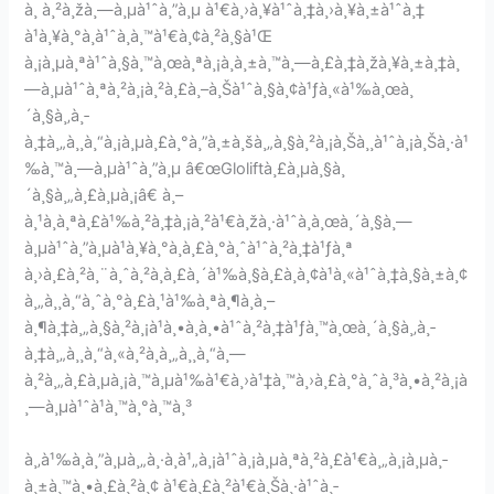
à¸ à¸²à¸žà¸—à¸µà¹ˆà¸”à¸µ à¹€à¸›à¸¥à¹ˆà¸‡à¸›à¸¥à¸±à¹ˆà¸‡
à¹à¸¥à¸°à¸­à¹ˆà¸­à¸™à¹€à¸¢à¸²à¸§à¹Œ
à¸¡à¸µà¸ªà¹ˆà¸§à¸™à¸œà¸ªà¸¡à¸­à¸±à¸™à¸—à¸£à¸‡à¸žà¸¥à¸±à¸‡à¸
—à¸µà¹ˆà¸ªà¸²à¸¡à¸²à¸£à¸–à¸Šà¹ˆà¸§à¸¢à¹ƒà¸«à¹‰à¸œà¸
´à¸§à¸‚à¸­
à¸‡à¸„à¸¸à¸“à¸¡à¸µà¸£à¸°à¸”à¸±à¸šà¸„à¸§à¸²à¸¡à¸Šà¸¸à¹ˆà¸¡à¸Šà¸·à¹
‰à¸™à¸—à¸µà¹ˆà¸”à¸µ â€œGloliftà¸£à¸µà¸§à¸
´à¸§à¸„à¸£à¸µà¸¡â€ à¸–
à¸¹à¸à¸ªà¸£à¹‰à¸²à¸‡à¸¡à¸²à¹€à¸žà¸·à¹ˆà¸­à¸œà¸´à¸§à¸—
à¸µà¹ˆà¸”à¸µà¹à¸¥à¸°à¸à¸£à¸°à¸ˆà¹ˆà¸²à¸‡à¹ƒà¸ª
à¸›à¸£à¸²à¸¨à¸ˆà¸²à¸à¸£à¸´à¹‰à¸§à¸£à¸­à¸¢à¹à¸«à¹ˆà¸‡à¸§à¸±à¸¢
à¸„à¸¸à¸“à¸ˆà¸°à¸£à¸¹à¹‰à¸ªà¸¶à¸à¸–
à¸¶à¸‡à¸„à¸§à¸²à¸¡à¹à¸•à¸à¸•à¹ˆà¸²à¸‡à¹ƒà¸™à¸œà¸´à¸§à¸‚à¸­
à¸‡à¸„à¸¸à¸“à¸«à¸²à¸à¸„à¸¸à¸“à¸—
à¸²à¸„à¸£à¸µà¸¡à¸™à¸µà¹‰à¹€à¸›à¹‡à¸™à¸›à¸£à¸°à¸ˆà¸³à¸•à¸²à¸¡à
¸—à¸µà¹ˆà¹à¸™à¸°à¸™à¸³
à¸‚à¹‰à¸­à¸”à¸µà¸„à¸·à¸­à¹„à¸¡à¹ˆà¸¡à¸µà¸ªà¸²à¸£à¹€à¸„à¸¡à¸µà¸­
à¸±à¸™à¸•à¸£à¸²à¸¢ à¹€à¸£à¸²à¹€à¸Šà¸·à¹ˆà¸­