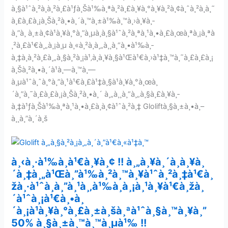
à¸§à¹ˆà¸²à¸à¸²à¸£à¹ƒà¸Šà¹‰à¸ªà¸²à¸£à¸¥à¸°à¸¥à¸²à¸¢à¸ˆà¸²à¸à¸˜
à¸£à¸£à¸¡à¸Šà¸²à¸•à¸´à¸™à¸±à¹‰à¸™à¸›à¸¥à¸­
à¸”à¸ à¸±à¸¢à¹à¸¥à¸°à¸”à¸µà¸à¸§à¹ˆà¸²à¸ªà¸¹à¸•à¸£à¸œà¸ªà¸¡à¸ªà
¸²à¸£à¹€à¸„à¸¡à¸µ à¸«à¸²à¸à¸„à¸¸à¸“à¸•à¹‰à¸­
à¸‡à¸à¸²à¸£à¸„à¸§à¸²à¸¡à¹‚à¸à¸¥à¸§à¹Œà¹€à¸›à¹‡à¸™à¸˜à¸£à¸£à¸¡
à¸Šà¸²à¸•à¸´à¹à¸—à¸™à¸—
à¸µà¹ˆà¸ˆà¸°à¸”à¸¹à¹€à¸£à¹‡à¸§à¹à¸¥à¸°à¸œà¸
´à¸”à¸˜à¸£à¸£à¸¡à¸Šà¸²à¸•à¸´ à¸„à¸¸à¸“à¸„à¸§à¸£à¸¥à¸­
à¸‡à¹ƒà¸Šà¹‰à¸ªà¸¹à¸•à¸£à¸­à¸¢à¹ˆà¸²à¸‡ Gloliftà¸§à¸±à¸•à¸–
à¸¸à¸”à¸´à¸š
à¸‹à¸·à¹‰à¸­à¹€à¸¥à¸¢ !! à¸„à¸¥à¸´à¸à¸¥à¸
´à¸‡à¸„à¹Œà¸”à¹‰à¸²à¸™à¸¥à¹ˆà¸²à¸‡à¹€à¸
žà¸·à¹ˆà¸­à¸”à¸¹à¸‚à¹‰à¸­à¸¡à¸¹à¸¥à¹€à¸žà¸
´à¹ˆà¸¡à¹€à¸•à¸
´à¸¡à¹à¸¥à¸°à¸£à¸±à¸šà¸ªà¹ˆà¸§à¸™à¸¥à¸”
50% à¸§à¸±à¸™à¸™à¸µà¹‰ !!