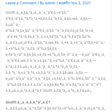
Leave a Comment
/ By
admin
/
พฤศจิกายน 3, 2021
Glolift à¸„à¸§à¸²à¸¡à¸„à¸´à¸”à¹€à¸«à¹‡à¸™
à¹€à¸›à¹‡à¸™à¸ªà¸¹à¸•à¸£à¸šà¸³à¸£à¸¸à¸‡à¸œà¸´à¸§à¸—
à¸µà¹ˆà¸­
à¹‰à¸²à¸‡à¸§à¹ˆà¸²à¹€à¸›à¹‡à¸™à¸˜à¸£à¸£à¸¡à¸Šà¸²à¸•à¸
´à¹à¸¥à¸°à¸›à¸¥à¸­à¸”à¸ à¸±à¸¢à¹ƒà¸™à¸à¸²à¸£à¹ƒà¸Šà¹‰
à¸„à¸£à¸µà¸¡à¹€à¸›à¹‡à¸™à¸œà¸¥à¸´à¸•à¸ à¸±à¸“à¸‘à¹Œà¸•à¹ˆà¸­
à¸•à¹‰à¸²à¸™à¸£à¸´à¹‰à¸§à¸£à¸­
à¸¢à¹à¸«à¹ˆà¸‡à¸§à¸±à¸¢à¸•à¸²à¸¡à¸Šà¸·à¹ˆà¸­à¸—à¸µà¹ˆà¹€à¸›à¸
´à¸”à¹€à¸œà¸¢ à¸”à¸±à¸‡à¸™à¸±à¹‰à¸™à¹€à¸¡à¸·à¹ˆà¸­à¸—
à¸²à¸„à¸£à¸µà¸¡ à¸„à¸¸à¸“à¸ˆà¸°à¸ªà¸²à¸¡à¸²à¸£à¸–
à¸à¸³à¸ˆà¸±à¸”à¸ªà¸±à¸à¸à¸²à¸“à¸‚à¸­à¸‡à¸œà¸´à¸§à¸—
à¸µà¹ˆà¹à¸à¹ˆà¸à¹ˆà¸­à¸™à¸§à¸±à¸¢à¹„à¸”à¹‰ à¹€à¸Šà¹ˆà¸™ à¸£à¸
´à¹‰à¸§à¸£à¸­à¸¢ à¸£à¹ˆà¸­à¸‡à¸¥à¸¶à¸ à¹à¸¥à¸°à¸­à¸·à¹ˆà¸™à¹†
à¸­à¸µà¸à¸¡à¸²à¸à¸¡à¸²à¸¢ Glolift à¸£à¸²à¸„à¸²à¸„à¸£à¸µà¸¡
Glolift à¸„à¸·à¸­à¸­à¸°à¹„à¸£?
à¸„à¸£à¸µà¸¡à¸ˆà¸°à¸Šà¹ˆà¸§à¸¢à¹ƒà¸«à¹‰à¸„à¸¸à¸“à¸¡à¸µà¸ªà¸¸à¸‚