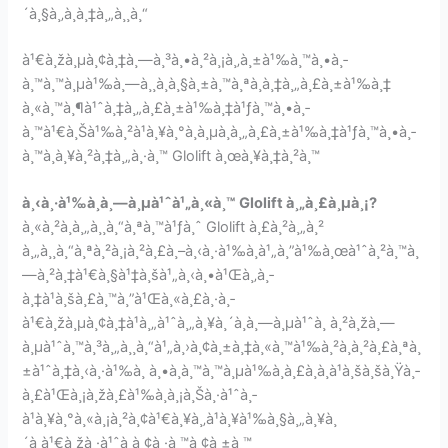
´à¸§à¸‚à¸­à¸‡à¸„à¸¸à¸“
à¹€à¸žà¸µà¸¢à¸‡à¸—à¸³à¸•à¸²à¸¡à¸‚à¸±à¹‰à¸™à¸•à¸­
à¸™à¸™à¸µà¹‰à¸—à¸¸à¸à¸§à¸±à¸™à¸ªà¸­à¸‡à¸„à¸£à¸±à¹‰à¸‡
à¸«à¸™à¸¶à¹ˆà¸‡à¸„à¸£à¸±à¹‰à¸‡à¹ƒà¸™à¸•à¸­
à¸™à¹€à¸Šà¹‰à¸²à¹à¸¥à¸°à¸­à¸µà¸à¸„à¸£à¸±à¹‰à¸‡à¹ƒà¸™à¸•à¸­
à¸™à¸à¸¥à¸²à¸‡à¸„à¸·à¸™ Glolift à¸œà¸¥à¸‡à¸²à¸™
à¸‹à¸·à¹‰à¸­à¸—à¸µà¹ˆà¹„à¸«à¸™
Glolift à¸„à¸£à¸µà¸¡?
à¸«à¸²à¸à¸„à¸¸à¸“à¸ªà¸™à¹ƒà¸ˆ Glolift à¸£à¸²à¸„à¸²
à¸„à¸¸à¸“à¸ªà¸²à¸¡à¸²à¸£à¸–à¸‹à¸·à¹‰à¸­à¹„à¸”à¹‰à¸œà¹ˆà¸²à¸™à¸
—à¸²à¸‡à¹€à¸§à¹‡à¸šà¹„à¸‹à¸•à¹Œà¸‚à¸­
à¸‡à¹à¸šà¸£à¸™à¸”à¹Œà¸«à¸£à¸·à¸­
à¹€à¸žà¸µà¸¢à¸‡à¹à¸„à¹ˆà¸„à¸¥à¸´à¸à¸—à¸µà¹ˆà¸ à¸²à¸žà¸—
à¸µà¹ˆà¸™à¸³à¸„à¸¸à¸“à¹„à¸›à¸¢à¸±à¸‡à¸«à¸™à¹‰à¸²à¸à¸²à¸£à¸ªà¸
±à¹ˆà¸‡à¸‹à¸·à¹‰à¸­ à¸•à¸­à¸™à¸™à¸µà¹‰à¸à¸£à¸­à¸à¹à¸šà¸šà¸Ÿà¸­
à¸£à¹Œà¸¡à¸žà¸£à¹‰à¸­à¸¡à¸Šà¸·à¹ˆà¸­
à¹à¸¥à¸°à¸«à¸¡à¸²à¸¢à¹€à¸¥à¸‚à¹à¸¥à¹‰à¸§à¸„à¸¥à¸
´à¸à¹€à¸žà¸·à¹ˆà¸­à¸¢à¸·à¸™à¸¢à¸±à¸™