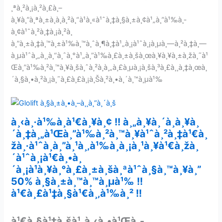
¸ªà¸²à¸¡à¸²à¸£à¸–
à¸¥à¸”à¸ªà¸±à¸à¸à¸²à¸“à¹à¸«à¹ˆà¸‡à¸§à¸±à¸¢à¹„à¸”à¹‰à¸­
à¸¢à¹ˆà¸²à¸‡à¸¡à¸²à¸
à¸”à¸±à¸‡à¸™à¸±à¹‰à¸™à¸ˆà¸¶à¸‡à¹„à¸¡à¹ˆà¸¡à¸µà¸—à¸²à¸‡à¸—
à¸µà¹ˆà¸„à¸¸à¸“à¸ˆà¸°à¹„à¸”à¹‰à¸£à¸±à¸šà¸œà¸¥à¸¥à¸±à¸žà¸˜à¹
Œà¸”à¹‰à¸²à¸™à¸¥à¸šà¸ˆà¸²à¸à¸„à¸£à¸µà¸¡à¸šà¸³à¸£à¸¸à¸‡à¸œà¸
´à¸§à¸•à¸²à¸¡à¸˜à¸£à¸£à¸¡à¸Šà¸²à¸•à¸´à¸™à¸µà¹‰
à¸‹à¸·à¹‰à¸­à¹€à¸¥à¸¢ !! à¸„à¸¥à¸´à¸à¸¥à¸
´à¸‡à¸„à¹Œà¸”à¹‰à¸²à¸™à¸¥à¹ˆà¸²à¸‡à¹€à¸
žà¸·à¹ˆà¸­à¸”à¸¹à¸‚à¹‰à¸­à¸¡à¸¹à¸¥à¹€à¸žà¸
´à¹ˆà¸¡à¹€à¸•à¸
´à¸¡à¹à¸¥à¸°à¸£à¸±à¸šà¸ªà¹ˆà¸§à¸™à¸¥à¸”
50% à¸§à¸±à¸™à¸™à¸µà¹‰ !!
à¹€à¸£à¹‡à¸§à¹€à¸‚à¹‰à¸² !!
à¹€à¸§à¹‡à¸šà¹„à¸‹à¸•à¹Œà¸­