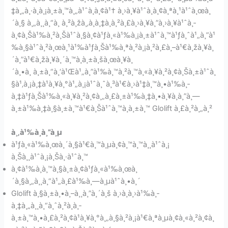
‡à¸„à¸·à¸­à¸¡à¸±à¸™à¸„à¹ˆà¸­à¸¢à¹† à¸›à¸¥à¹ˆà¸­à¸¢à¸ªà¸¹à¹ˆà¸œà¸
´à¸§ à¸„à¸¸à¸“à¸ à¸²à¸žà¸‚à¸­à¸‡à¸à¸²à¸£à¸›à¸¥à¸”à¸›à¸¥à¹ˆà¸­
à¸¢à¸Šà¹‰à¸²à¸Šà¹ˆà¸§à¸¢à¹ƒà¸«à¹‰à¸¡à¸±à¹ˆà¸™à¹ƒà¸ˆà¹„à¸”à¹
‰à¸§à¹ˆà¸²à¸œà¸¹à¹‰à¹ƒà¸Šà¹‰à¸ªà¸²à¸¡à¸²à¸£à¸–à¹€à¸žà¸¥à¸
´à¸”à¹€à¸žà¸¥à¸´à¸™à¸à¸±à¸šà¸œà¸¥à¸
´à¸•à¸ à¸±à¸“à¸‘à¹Œà¹„à¸”à¹‰à¸™à¸²à¸™à¸«à¸¥à¸²à¸¢à¸Šà¸±à¹ˆà¸
§à¹‚à¸¡à¸‡à¹à¸¥à¸°à¹„à¸¡à¹ˆà¸ˆà¸³à¹€à¸›à¹‡à¸™à¸•à¹‰à¸­
à¸‡à¹ƒà¸Šà¹‰à¸«à¸¥à¸²à¸¢à¸„à¸£à¸±à¹‰à¸‡à¸•à¸¥à¸­à¸”à¸—
à¸±à¹‰à¸‡à¸§à¸±à¸™à¹€à¸Šà¹ˆà¸™à¸à¸±à¸™ Glolift à¸£à¸²à¸„à¸²
à¸‚à¹‰à¸­à¸”à¸µ
à¹ƒà¸«à¹‰à¸œà¸´à¸§à¹€à¸™à¸µà¸¢à¸™à¸™à¸¸à¹ˆà¸¡
à¸Šà¸¸à¹ˆà¸¡à¸Šà¸·à¹ˆà¸™
à¸¢à¹‰à¸­à¸™à¸§à¸±à¸¢à¹ƒà¸«à¹‰à¸œà¸
´à¸§à¸„à¸¸à¸“à¹„à¸£à¹‰à¸—à¸µà¹ˆà¸•à¸´
Glolift à¸§à¸±à¸•à¸–à¸¸à¸”à¸´à¸š à¸›à¸à¸›à¹‰à¸­
à¸‡à¸„à¸¸à¸“à¸ˆà¸²à¸à¸­
à¸±à¸™à¸•à¸£à¸²à¸¢à¹à¸¥à¸°à¸„à¸§à¸²à¸¡à¹€à¸ªà¸µà¸¢à¸«à¸²à¸¢à¸