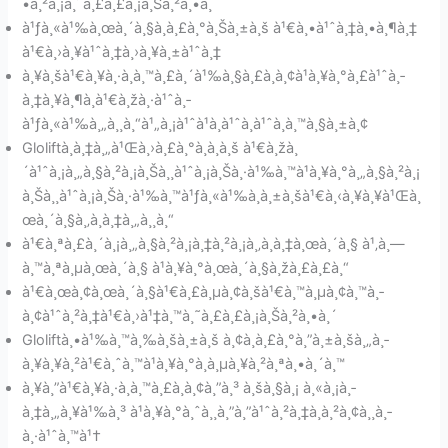
•à¸²à¸¡à¸˜à¸£à¸£à¸¡à¸Šà¸²à¸•à¸´
à¹ƒà¸«à¹‰à¸œà¸´à¸§à¸à¸£à¸°à¸Šà¸±à¸š à¹€à¸•à¹ˆà¸‡à¸•à¸¶à¸‡
à¹€à¸›à¸¥à¹ˆà¸‡à¸›à¸¥à¸±à¹ˆà¸‡
à¸¥à¸šà¹€à¸¥à¸·à¸­à¸™à¸£à¸´à¹‰à¸§à¸£à¸­à¸¢à¹à¸¥à¸°à¸£à¹ˆà¸­
à¸‡à¸¥à¸¶à¸à¹€à¸žà¸·à¹ˆà¸­
à¹ƒà¸«à¹‰à¸„à¸¸à¸“à¹„à¸¡à¹ˆà¹à¸à¹ˆà¸à¹ˆà¸­à¸™à¸§à¸±à¸¢
Gloliftà¸­à¸‡à¸„à¹Œà¸›à¸£à¸°à¸à¸­à¸š à¹€à¸žà¸
´à¹ˆà¸¡à¸„à¸§à¸²à¸¡à¸Šà¸¸à¹ˆà¸¡à¸Šà¸·à¹‰à¸™à¹à¸¥à¸°à¸„à¸§à¸²à¸¡
à¸Šà¸¸à¹ˆà¸¡à¸Šà¸·à¹‰à¸™à¹ƒà¸«à¹‰à¸à¸±à¸šà¹€à¸‹à¸¥à¸¥à¹Œà¸
œà¸´à¸§à¸‚à¸­à¸‡à¸„à¸¸à¸“
à¹€à¸ªà¸£à¸´à¸¡à¸„à¸§à¸²à¸¡à¸‡à¸²à¸¡à¸‚à¸­à¸‡à¸œà¸´à¸§ à¹‚à¸—
à¸™à¸ªà¸µà¸œà¸´à¸§ à¹à¸¥à¸°à¸œà¸´à¸§à¸žà¸£à¸£à¸“
à¹€à¸œà¸¢à¸œà¸´à¸§à¹€à¸£à¸µà¸¢à¸šà¹€à¸™à¸µà¸¢à¸™à¸­
à¸¢à¹ˆà¸²à¸‡à¹€à¸›à¹‡à¸™à¸˜à¸£à¸£à¸¡à¸Šà¸²à¸•à¸´
Gloliftà¸•à¹‰à¸™à¸‰à¸šà¸±à¸š à¸¢à¸à¸£à¸°à¸”à¸±à¸šà¸„à¸­
à¸¥à¸¥à¸²à¹€à¸ˆà¸™à¹à¸¥à¸°à¸­à¸µà¸¥à¸²à¸ªà¸•à¸´à¸™
à¸¥à¸”à¹€à¸¥à¸·à¸­à¸™à¸£à¸­à¸¢à¸”à¸³ à¸šà¸§à¸¡ à¸«à¸¡à¸­
à¸‡à¸„à¸¥à¹‰à¸³ à¹à¸¥à¸°à¸ˆà¸¸à¸”à¸”à¹ˆà¸²à¸‡à¸­à¸²à¸¢à¸¸à¸­
à¸·à¹ˆà¸™à¹†