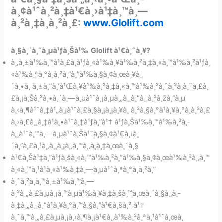
à¸¢à¹ˆà¸²à¸‡à¹€à¸›à¹‡à¸™à¸—
à¸²à¸‡à¸à¸²à¸£:
www.Glolift.com
à¸§à¸´à¸˜à¸µà¹ƒà¸Šà¹‰
Glolift à¹€à¸ˆà¸¥?
à¸‚à¸±à¹‰à¸™à¹à¸£à¸à¹ƒà¸«à¹‰à¸¥à¹‰à¸²à¸‡à¸«à¸™à¹‰à¸²à¹ƒà¸
«à¹‰à¸ªà¸°à¸­à¸²à¸”à¸”à¹‰à¸§à¸¢à¸œà¸¥à¸
´à¸•à¸ à¸±à¸“à¸‘à¹Œà¸¥à¹‰à¸²à¸‡à¸«à¸™à¹‰à¸²à¸ˆà¸²à¸à¸˜à¸£à¸
£à¸¡à¸Šà¸²à¸•à¸´à¸—à¸µà¹ˆà¸¡à¸µà¸„à¸¸à¸“à¸ à¸²à¸žà¸”à¸µ
à¸‹à¸¶à¹ˆà¸‡à¹„à¸¡à¹ˆà¸£à¸§à¸¡à¸¡à¸¥à¸ à¸²à¸§à¸°à¹à¸¥à¸°à¸à¸²à¸£
à¸›à¸£à¸¸à¸‡à¹à¸•à¹ˆà¸‡à¹ƒà¸”à¹† à¹ƒà¸Šà¹‰à¸™à¹‰à¸³à¸­
à¸¸à¹ˆà¸™à¸—à¸µà¹ˆà¸Šà¹ˆà¸§à¸¢à¹€à¸›à¸
´à¸”à¸£à¸¹à¸‚à¸¸à¸¡à¸‚à¸™à¸‚à¸­à¸‡à¸œà¸´à¸§
à¹€à¸Šà¹‡à¸”à¹ƒà¸šà¸«à¸™à¹‰à¸²à¸”à¹‰à¸§à¸¢à¸œà¹‰à¸²à¸‚à¸™
à¸«à¸™à¸¹à¹à¸«à¹‰à¸‡à¸—à¸µà¹ˆà¸ªà¸°à¸­à¸²à¸”
à¸ˆà¸²à¸à¸™à¸±à¹‰à¸™à¸—
à¸²à¸„à¸£à¸µà¸¡à¸™à¸µà¹‰à¸¥à¸‡à¸šà¸™à¸œà¸´à¸§à¸‚à¸­
à¸‡à¸„à¸¸à¸“à¹à¸¥à¸°à¸™à¸§à¸”à¹€à¸šà¸² à¹†
à¸ˆà¸™à¸„à¸£à¸µà¸¡à¸‹à¸¶à¸¡à¹€à¸‚à¹‰à¸²à¸ªà¸¹à¹ˆà¸œà¸