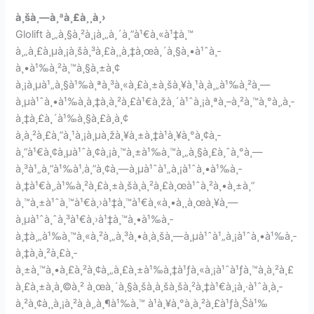
à¸šà¸—à¸ªà¸£à¸¸à¸›
Glolift à¸„à¸§à¸²à¸¡à¸„à¸´à¸”à¹€à¸«à¹‡à¸™
à¸„à¸£à¸µà¸¡à¸šà¸³à¸£à¸¸à¸‡à¸œà¸´à¸§à¸•à¹ˆà¸­
à¸•à¹‰à¸²à¸™à¸§à¸±à¸¢
à¸¡à¸µà¹„à¸§à¹‰à¸ªà¸³à¸«à¸£à¸±à¸šà¸¥à¸¹à¸à¸„à¹‰à¸²à¸—
à¸µà¹ˆà¸•à¹‰à¸­à¸‡à¸à¸²à¸£à¹€à¸žà¸´à¹ˆà¸¡à¸ªà¸–à¸²à¸™à¸°à¸‚à¸­
à¸‡à¸£à¸´à¹‰à¸§à¸£à¸­à¸¢
à¸à¸²à¸£à¸”à¸¹à¸¡à¸µà¸žà¸¥à¸±à¸‡à¹à¸¥à¸°à¸¢à¸­
à¸”à¹€à¸¢à¸µà¹ˆà¸¢à¸¡à¸™à¸±à¹‰à¸™à¸„à¸§à¸£à¸ˆà¸°à¸—
à¸³à¹„à¸”à¹‰à¹‚à¸”à¸¢à¸—à¸µà¹ˆà¹„à¸¡à¹ˆà¸•à¹‰à¸­
à¸‡à¹€à¸‚à¹‰à¸²à¸£à¸±à¸šà¸à¸²à¸£à¸œà¹ˆà¸²à¸•à¸±à¸”
à¸™à¸±à¹ˆà¸™à¹€à¸›à¹‡à¸™à¹€à¸«à¸•à¸¸à¸œà¸¥à¸—
à¸µà¹ˆà¸ˆà¸³à¹€à¸›à¹‡à¸™à¸•à¹‰à¸­
à¸‡à¸„à¹‰à¸™à¸«à¸²à¸„à¸³à¸•à¸­à¸šà¸—à¸µà¹ˆà¹„à¸¡à¹ˆà¸•à¹‰à¸­
à¸‡à¸à¸²à¸£à¸­
à¸±à¸™à¸•à¸£à¸²à¸¢à¸„à¸£à¸±à¹‰à¸‡à¹ƒà¸«à¸¡à¹ˆà¹ƒà¸™à¸à¸²à¸£
à¸£à¸±à¸à¸©à¸² à¸œà¸´à¸§à¸šà¸­à¸šà¸šà¸²à¸‡à¹€à¸¡à¸·à¹ˆà¸­à¸­
à¸²à¸¢à¸¸à¸¡à¸²à¸à¸‚à¸¶à¹‰à¸™ à¹à¸¥à¸°à¸à¸²à¸£à¹ƒà¸Šà¹‰